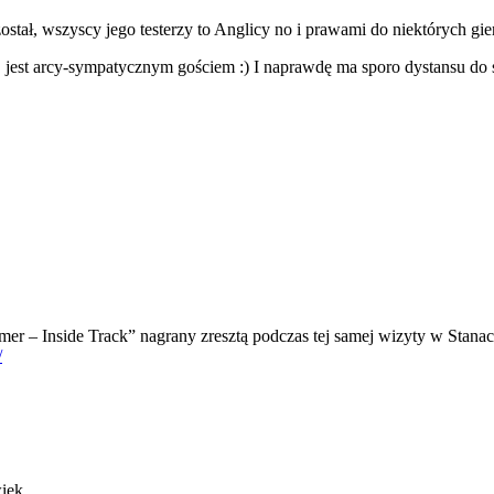
stał, wszyscy jego testerzy to Anglicy no i prawami do niektórych gi
jest arcy-sympatycznym gościem :) I naprawdę ma sporo dystansu do s
r – Inside Track” nagrany zresztą podczas tej samej wizyty w Stanac
/
iek.