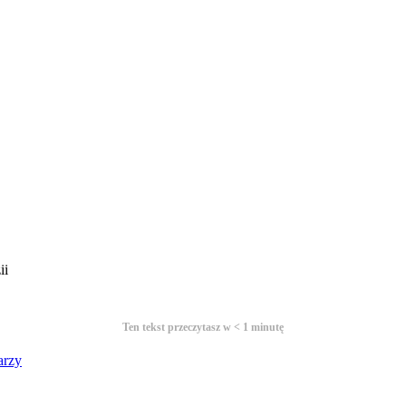
ii
Ten tekst przeczytasz w
< 1
minutę
arzy