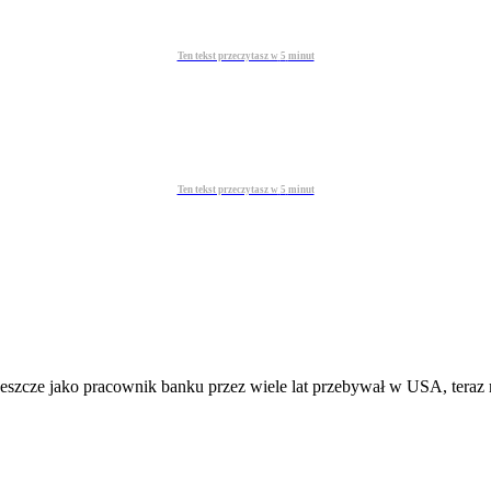
Ten tekst przeczytasz w
5
minut
Ten tekst przeczytasz w
5
minut
jeszcze jako pracownik banku przez wiele lat przebywał w USA, teraz m