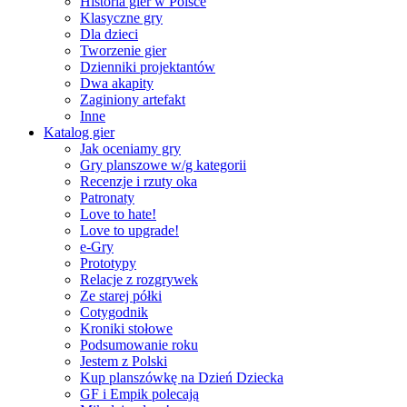
Historia gier w Polsce
Klasyczne gry
Dla dzieci
Tworzenie gier
Dzienniki projektantów
Dwa akapity
Zaginiony artefakt
Inne
Katalog gier
Jak oceniamy gry
Gry planszowe w/g kategorii
Recenzje i rzuty oka
Patronaty
Love to hate!
Love to upgrade!
e-Gry
Prototypy
Relacje z rozgrywek
Ze starej półki
Cotygodnik
Kroniki stołowe
Podsumowanie roku
Jestem z Polski
Kup planszówkę na Dzień Dziecka
GF i Empik polecają