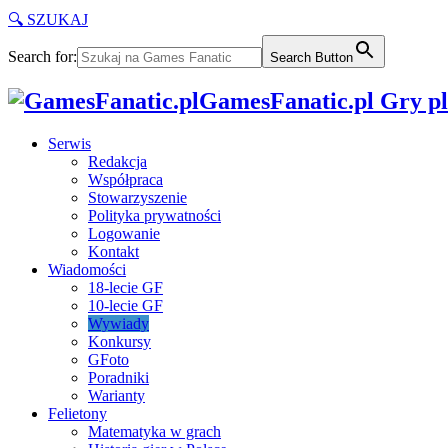
🔍 SZUKAJ
Search for:
Search Button
GamesFanatic.pl Gry pla
Serwis
Redakcja
Współpraca
Stowarzyszenie
Polityka prywatności
Logowanie
Kontakt
Wiadomości
18-lecie GF
10-lecie GF
Wywiady
Konkursy
GFoto
Poradniki
Warianty
Felietony
Matematyka w grach