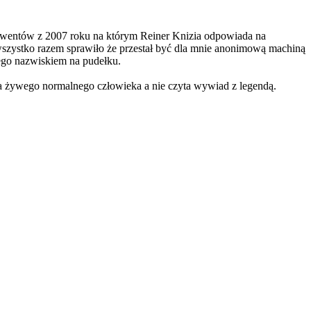
onwentów z 2007 roku na którym Reiner Knizia odpowiada na
 wszystko razem sprawiło że przestał być dla mnie anonimową machiną
jego nazwiskiem na pudełku.
a żywego normalnego człowieka a nie czyta wywiad z legendą.