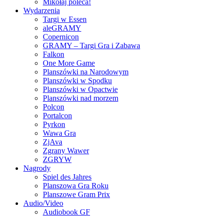
Mikołaj poleca!
Wydarzenia
Targi w Essen
aleGRAMY
Copernicon
GRAMY – Targi Gra i Zabawa
Falkon
One More Game
Planszówki na Narodowym
Planszówki w Spodku
Planszówki w Opactwie
Planszówki nad morzem
Polcon
Portalcon
Pyrkon
Wawa Gra
ZjAva
Zgrany Wawer
ZGRYW
Nagrody
Spiel des Jahres
Planszowa Gra Roku
Planszowe Gram Prix
Audio/Video
Audiobook GF