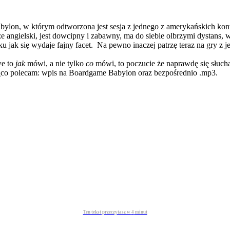
abylon, w którym odtworzona jest sesja z jednego z amerykańskich k
e angielski, jest dowcipny i zabawny, ma do siebie olbrzymi dystans,
ku jak się wydaje fajny facet. Na pewno inaczej patrzę teraz na gry z 
we to
jak
mówi, a nie tylko
co
mówi, to poczucie że naprawdę się słuch
rąco polecam: wpis na Boardgame Babylon oraz bezpośrednio .mp3.
Ten tekst przeczytasz w
4
minut