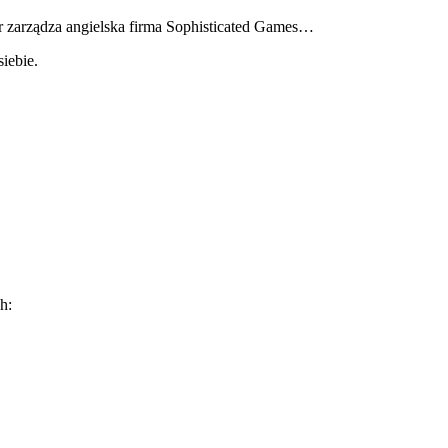
er zarządza angielska firma Sophisticated Games…
iebie.
h: