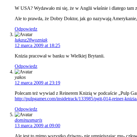
W USA? Wydawało mi się, że w Anglii właśnie i dlatego tam zo
Ale to prawda, że Dobry Doktor, jak go nazywają Amerykanie, 
Odpowiedz
lukasz28wozniak
12 marca 2009 at 18:25
Knizia pracował w banku w Wielkiej Brytanii.
Odpowiedz
yakos
12 marca 2009 at 23:19
Polecam też wywiad z Reinerem Knizią w podcaście „Pulp Game
http://pulpgamer.com/insidetrack/133985/pgit-014-reiner-knizia
Odpowiedz
dominusmaris
13 marca 2009 at 09:00
Ale jest to mimo wszystko dziwny- nie umniejszając mu- człow