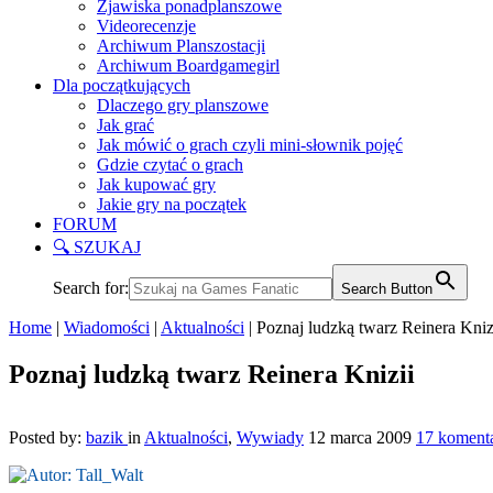
Zjawiska ponadplanszowe
Videorecenzje
Archiwum Planszostacji
Archiwum Boardgamegirl
Dla początkujących
Dlaczego gry planszowe
Jak grać
Jak mówić o grach czyli mini-słownik pojęć
Gdzie czytać o grach
Jak kupować gry
Jakie gry na początek
FORUM
🔍 SZUKAJ
Search for:
Search Button
Home
|
Wiadomości
|
Aktualności
|
Poznaj ludzką twarz Reinera Kniz
Poznaj ludzką twarz Reinera Knizii
Posted by:
bazik
in
Aktualności
,
Wywiady
12 marca 2009
17 koment