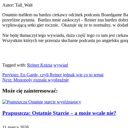
Autor: Tall_Walt
Ostatnio trafiłem na bardzo ciekawy odcinek podcastu Boardgame B
przeróżne pytania. Bardzo mnie zaskoczył – Reiner zna bardzo dobrz
wypluwającą setki gier rocznie. Okazuje się że to normalny, w dodat
Nie będę tłumaczył tego wywiadu, duża część tego co tam jest cieka
Wszystkim których nie przeraża słuchanie podcastu po angielsku go
Tagged with:
Reiner Knizia
wywiad
Previous:
En Garde, czyli Reiner jednak wie co to temat
Next:
Monopoly rozpala wyobraźnię
Może cię zainteresować:
Prapuszcza: Ostatnie Starcie – a może wcale nie?
11 marca 2026