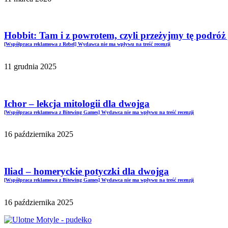
Hobbit: Tam i z powrotem, czyli przeżyjmy tę podróż 
[Współpraca reklamowa z Rebel] Wydawca nie ma wpływu na treść recenzji
11 grudnia 2025
Ichor – lekcja mitologii dla dwojga
[Współpraca reklamowa z Bitewing Games] Wydawca nie ma wpływu na treść recenzji
16 października 2025
Iliad – homeryckie potyczki dla dwojga
[Współpraca reklamowa z Bitewing Games] Wydawca nie ma wpływu na treść recenzji
16 października 2025