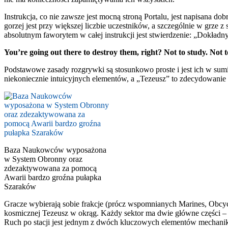
Instrukcja, co nie zawsze jest mocną stroną Portalu, jest napisan
gorzej jest przy większej liczbie uczestników, a szczególnie w grze
absolutnym faworytem w całej instrukcji jest stwierdzenie: „Dokładny
You’re going out there to destroy them, right? Not to study. Not 
Podstawowe zasady rozgrywki są stosunkowo proste i jest ich w sumie
niekoniecznie intuicyjnych elementów, a „Tezeusz” to zdecydowanie n
Baza Naukowców wyposażona
w System Obronny oraz
zdezaktywowana za pomocą
Awarii bardzo groźna pułapka
Szaraków
Gracze wybierają sobie frakcje (prócz wspomnianych Marines, Obcych
kosmicznej Tezeusz w okrąg. Każdy sektor ma dwie główne części – do
Ruch po stacji jest jednym z dwóch kluczowych elementów mechani