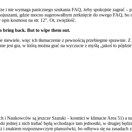
a dobrze i nie wymaga panicznego szukania FAQ, żeby spokojnie zagra
 z sojuszami, gdzie mocno sugerowałbym zerknięcie do owego FAQ, bo ni
 opis kosmosu na str. 12”. Ot, zwięzłość.
to bring back. But to wipe them out.
 niewiele, więc ich tłumaczenie z pewnością przebiegnie sprawnie. Z dr
ie jest gra, w którą można grać na wyczucie z myślą „jakoś to pójdzie
 i Naukowców są jeszcze Szaraki – kosmici w klimacie Area 51) a nast
 jednej z nich trafiać będą wchodzące tam jednostki, w drugiej będzie
ki i znakiem rozpoznawczym planszówki, bo odbywa się na zasadach 