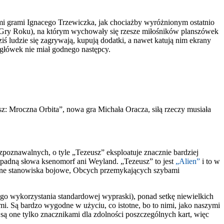
i grami Ignacego Trzewiczka, jak chociażby wyróżnionym ostatnio
 Gry Roku), na którym wychowały się rzesze miłośników planszówek
ś ludzie się zagrywają, kupują dodatki, a nawet katują nim ekrany
igłówek nie miał godnego następcy.
z: Mroczna Orbita”, nowa gra Michała Oracza, siłą rzeczy musiała
poznawalnych, o tyle „Tezeusz” eksploatuje znacznie bardziej
e padną słowa ksenomorf ani Weyland. „Tezeusz” to jest
„Alien”
i to w
yczne stanowiska bojowe, Obcych przemykających szybami
o wykorzystania standardowej wypraski), ponad setkę niewielkich
ami. Są bardzo wygodne w użyciu, co istotne, bo to nimi, jako naszymi
ą one tylko znacznikami dla zdolności poszczególnych kart, więc