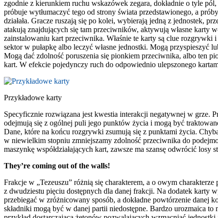
zgodnie z kierunkiem ruchu wskazówek zegara, dokładnie o tyle pól, 
próbuje wytłumaczyć tego od strony świata przedstawionego, a próby k
działała. Gracze ruszają się po kolei, wybierają jedną z jednostek,
atakują znajdujących się tam przeciwników, aktywują własne karty wc
zainstalowaniu kart przeciwnika. Właśnie te karty są clue rozgrywk
sektor w pułapkę albo leczyć własne jednostki. Mogą przyspieszyć 
Mogą dać zdolność poruszenia się pionkiem przeciwnika, albo ten p
kart. W efekcie pojedynczy ruch do odpowiednio ulepszonego kartami
Przykładowe karty
Specyficznie rozwiązana jest kwestia interakcji negatywnej w grze. 
odejmują się z ogólnej puli jego punktów życia i mogą być traktowa
Dane, które na końcu rozgrywki zsumują się z punktami życia. Chyba
w niewielkim stopniu zmniejszamy zdolność przeciwnika do podejmowan
maszynkę współdziałających kart, zawsze ma szansę odwrócić losy st
They’re coming out of the walls!
Frakcje w „Tezeuszu” różnią się charakterem, a o owym charakterze p
z dwudziestu pięciu dostępnych dla danej frakcji. Na dodatek karty 
przebiegać w zróżnicowany sposób, a dokładne powtórzenie danej kombi
składniki mogą być w danej partii niedostępne. Bardzo urozmaica to m
przykład dostarczającą żetonów pozwalających wzmacniać jednostki i i