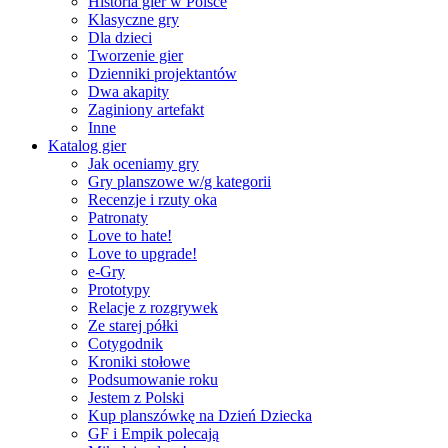
Historia gier w Polsce
Klasyczne gry
Dla dzieci
Tworzenie gier
Dzienniki projektantów
Dwa akapity
Zaginiony artefakt
Inne
Katalog gier
Jak oceniamy gry
Gry planszowe w/g kategorii
Recenzje i rzuty oka
Patronaty
Love to hate!
Love to upgrade!
e-Gry
Prototypy
Relacje z rozgrywek
Ze starej półki
Cotygodnik
Kroniki stołowe
Podsumowanie roku
Jestem z Polski
Kup planszówkę na Dzień Dziecka
GF i Empik polecają