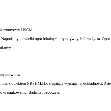
iał szturmowy USCM.
 Napotkany niewielki opór lokalnych prymitywnych form życia. Opór 
aukowy.
kontynuowana.
odność z obiektem NRSHM.HX sięgającą wymaganej dokładności. Artefa
ołowi naukowemu. Badania rozpoczęte.