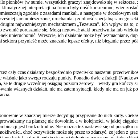
ile pionków (w sumie, wszystkich graczy) znajdowało się w sektorze, z
limatycznej interpretacji na forum były dość karkołomne, więc zostańm
 przemieszczają zgodnie z zasadami mankali, a następnie w docelowym s
ześniej tam umieszczone, uruchamiają zdolność specjalną samego sektor
i i drugim najważniejszym mechanizmem „Tezeusza”. Ich wpływ na to, 
lub zwolnić poruszanie się. Mogą negować ataki przeciwnika lub wiel
ionek unieruchomić. Wreszcie, ich działanie może być wzmacniane, d
 sektora przynieść może znacznie lepsze efekty, niż bieganie przez 
Przez cały czas działamy bezpośrednio przeciwko naszemu przeciwnikow
ne właśnie jako swego rodzaju punkty. Ponadto dwie z frakcji (Nauko
, że te drugie wcześniej osiągną poziom zerowy – wtedy gra kończy si
ia własnych działań, nie ma zatem sytuacji, kiedy nie ma on już po co
arcia.
onownie w znacznej mierze decydują przypisane do nich karty. Ciekawe 
wprowadzamy na planszę nie dowolnie, a w kolejności, w jakiej ciągni
nacji jest bardzo trudne. Nie można też nastawić się od początku na od
ożliwości, choć oczywiście może się przez to zdarzyć, że jeden z gracz
nne karty), a drugi będzie się musiał dopiero napracować, żeby sklecić 