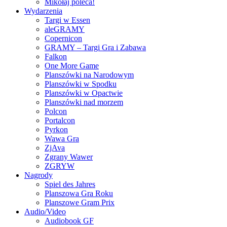
Mikołaj poleca!
Wydarzenia
Targi w Essen
aleGRAMY
Copernicon
GRAMY – Targi Gra i Zabawa
Falkon
One More Game
Planszówki na Narodowym
Planszówki w Spodku
Planszówki w Opactwie
Planszówki nad morzem
Polcon
Portalcon
Pyrkon
Wawa Gra
ZjAva
Zgrany Wawer
ZGRYW
Nagrody
Spiel des Jahres
Planszowa Gra Roku
Planszowe Gram Prix
Audio/Video
Audiobook GF