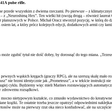
41A pulse rifle.
 przede wszystkim z dwiema rzeczami. Po pierwsze – z klimatycznym
z „Neuroshimą Hex”. Ten wielki hit (swoją drogą – również laureat
 planszowych w Polsce. Michał Oracz stworzył pozycję, w którą do dzi
 osiem lat, a który prócz kolejnych edycji, dodatkowych armii czy łam
może zgubić tytuł nie dość dobry, by dorosnąć do tego miana. „Tezeus
pewnych wąskich kręgach (graczy RPG), ale na szerszą skalę mało roz
z” nie brzmi identycznie jak „Prometeusz”, a w tekście instrukcji ni
drugiej cyklu. Będziemy więc mieli Marines rozstawiających automat
w zdrowemu rozsądkowi.
o mocno nietypowym kształcie, co zmusiło wydawnictwo do kreatywneg
niane krążki. Te ostatnie trzeba jeszcze opatrzyć odpowiednimi naklejk
onów może na pierwszy rzut oka nieco konfudować, ale na szczęście s