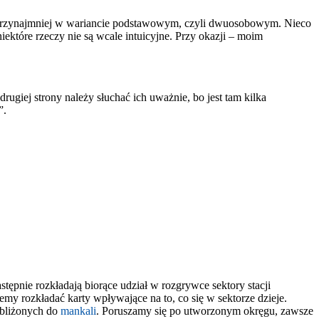
ć – przynajmniej w wariancie podstawowym, czyli dwuosobowym. Nieco
ektóre rzeczy nie są wcale intuicyjne. Przy okazji – moim
ugiej strony należy słuchać ich uważnie, bo jest tam kilka
”.
ępnie rozkładają biorące udział w rozgrywce sektory stacji
my rozkładać karty wpływające na to, co się w sektorze dzieje.
zbliżonych do
mankali
. Poruszamy się po utworzonym okręgu, zawsze