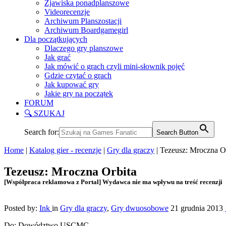
Zjawiska ponadplanszowe
Videorecenzje
Archiwum Planszostacji
Archiwum Boardgamegirl
Dla początkujących
Dlaczego gry planszowe
Jak grać
Jak mówić o grach czyli mini-słownik pojęć
Gdzie czytać o grach
Jak kupować gry
Jakie gry na początek
FORUM
🔍 SZUKAJ
Search for:
Search Button
Home
|
Katalog gier - recenzje
|
Gry dla graczy
|
Tezeusz: Mroczna O
Tezeusz: Mroczna Orbita
[Współpraca reklamowa z Portal] Wydawca nie ma wpływu na treść recenzji
Posted by:
Ink
in
Gry dla graczy
,
Gry dwuosobowe
21 grudnia 2013
Do: Dowództwo USCMC