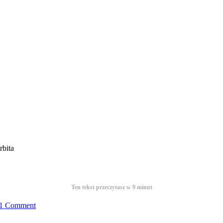
rbita
Ten tekst przeczytasz w
9
minut
1 Comment