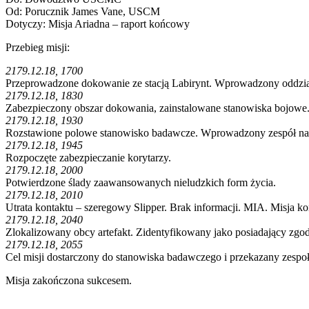
Od: Porucznik James Vane, USCM
Dotyczy: Misja Ariadna – raport końcowy
Przebieg misji:
2179.12.18, 1700
Przeprowadzone dokowanie ze stacją Labirynt. Wprowadzony oddz
2179.12.18, 1830
Zabezpieczony obszar dokowania, zainstalowane stanowiska bojowe.
2179.12.18, 1930
Rozstawione polowe stanowisko badawcze. Wprowadzony zespół n
2179.12.18, 1945
Rozpoczęte zabezpieczanie korytarzy.
2179.12.18, 2000
Potwierdzone ślady zaawansowanych nieludzkich form życia.
2179.12.18, 2010
Utrata kontaktu – szeregowy Slipper. Brak informacji. MIA. Misja 
2179.12.18, 2040
Zlokalizowany obcy artefakt. Zidentyfikowany jako posiadający zg
2179.12.18, 2055
Cel misji dostarczony do stanowiska badawczego i przekazany zesp
Misja zakończona sukcesem.