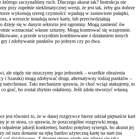
 którego zaczynaliśmy ruch. Dlaczego akurat tak? Instrukcja nie
y przy zupełnie nieklimatycznej wersji, że jest tak, żeby gra dobrze
ektorze wykonują szereg czynności: wpadają w zastawione pułapki,
a, a wreszcie instalują nowe karty, lub przeciwdziałają
co dzieje się w danym sektorze jest ogromny. Mogą zamienić ów
okrotnie wzmacniać własne szturmy. Mogą kontrować się wzajemnie.
uplikowane, a przede wszystkim kombinowane z działaniem innych
pół gry i zdobywanie punktów po jednym czy po dwa.
i, ale nigdy nie niszczymy jego jednostek – wszelkie obrażenia
wcy i Szaraki) mogą zdobywać drugi, alternatywny rodzaj punktów –
ę natychmiast. Taki mechanizm sprawia, że choć wciąż atakujemy, to
 grać, bo został zbytnio osłabiony. Jeśli zdoła stworzyć własną
jest również to, że w danej rozgrywce bierze udział piętnaście kart
emy je ze stosu, co sprawia, że poszczególne rozgrywki mogą
palenie jakiejś konkretnej, bardzo potężnej synergii, bo akurat jej
y od razu dostanie na rękę bardzo użyteczną kartę na start (na
coś działającego. Z drugiej strony nigdy nie zdarzy się taka