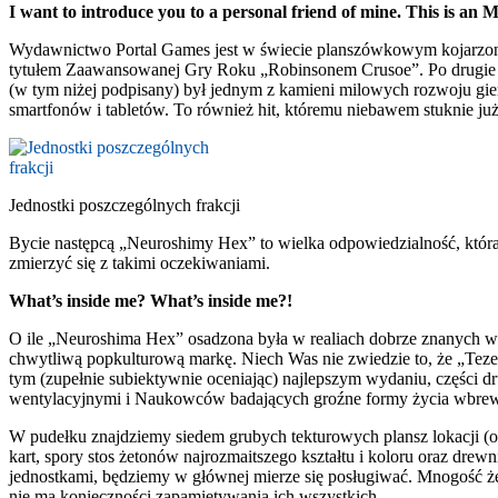
I want to introduce you to a personal friend of mine. This is an M
Wydawnictwo Portal Games jest w świecie planszówkowym kojarzone
tytułem Zaawansowanej Gry Roku „Robinsonem Crusoe”. Po drugie – 
(w tym niżej podpisany) był jednym z kamieni milowych rozwoju gier
smartfonów i tabletów. To również hit, któremu niebawem stuknie już
Jednostki poszczególnych frakcji
Bycie następcą „Neuroshimy Hex” to wielka odpowiedzialność, która 
zmierzyć się z takimi oczekiwaniami.
What’s inside me? What’s inside me?!
O ile „Neuroshima Hex” osadzona była w realiach dobrze znanych w 
chwytliwą popkulturową markę. Niech Was nie zwiedzie to, że „Tezeus
tym (zupełnie subiektywnie oceniając) najlepszym wydaniu, części 
wentylacyjnymi i Naukowców badających groźne formy życia wbre
W pudełku znajdziemy siedem grubych tekturowych plansz lokacji (
kart, spory stos żetonów najrozmaitszego kształtu i koloru oraz drew
jednostkami, będziemy w głównej mierze się posługiwać. Mnogość żet
nie ma konieczności zapamiętywania ich wszystkich.