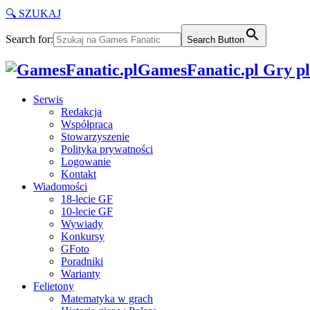
🔍 SZUKAJ
Search for:
Search Button
GamesFanatic.pl Gry pla
Serwis
Redakcja
Współpraca
Stowarzyszenie
Polityka prywatności
Logowanie
Kontakt
Wiadomości
18-lecie GF
10-lecie GF
Wywiady
Konkursy
GFoto
Poradniki
Warianty
Felietony
Matematyka w grach