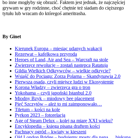
bo inne mogłyby się obrazić. Faktem jest jednak, że najczęściej
grywam w gry rodzinne, choć chętnie też siadam do cięższego
tytułu lub wracam do któregoś ameritrasha.
By Ginet
Kierunek Europa – miesiąc udanych wakacji
Rezerwat – kafelkowa przyroda
Heroes of Land, Air and Sea – Warcraft na stole
Zwierzęce rewolucje – zostań następcą Ratatuja
Gildia Wielkich Odkrywców – wielkie odkrycie?
Wsiąść do Pociągu: Zorza Polarna – Skandynawia 2.0
Pierwsza osada, czyli miejsce ludzi w Ekosystemie
Korona Władzy – zwierzęca gra o tron
Yokohama – czyli japoński Istanbul 2.0
Miodny Bzyk – miodowy bee placement
Pięć Szczytów – ależ to mi zaimponowało…
Tiletum – kości na kole
Pyrkon 2023 – fotorelacja
Age of Steam Delux – kolej na miarę XXI wieku?
Encyklopedia – księga pisana draftem kości
Pachnący ogród – kwiaty w kieszeni
Old London Bridge – budujemy mosty dla pana … biskupa