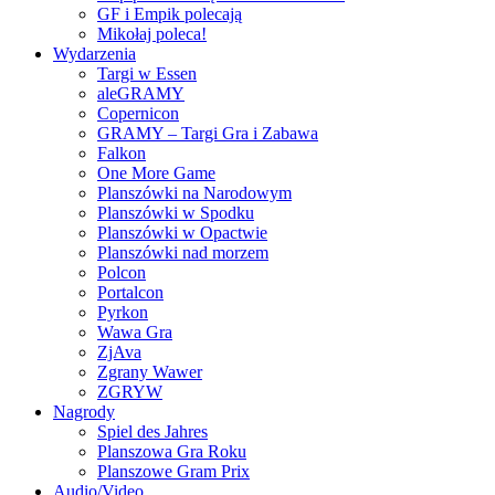
GF i Empik polecają
Mikołaj poleca!
Wydarzenia
Targi w Essen
aleGRAMY
Copernicon
GRAMY – Targi Gra i Zabawa
Falkon
One More Game
Planszówki na Narodowym
Planszówki w Spodku
Planszówki w Opactwie
Planszówki nad morzem
Polcon
Portalcon
Pyrkon
Wawa Gra
ZjAva
Zgrany Wawer
ZGRYW
Nagrody
Spiel des Jahres
Planszowa Gra Roku
Planszowe Gram Prix
Audio/Video