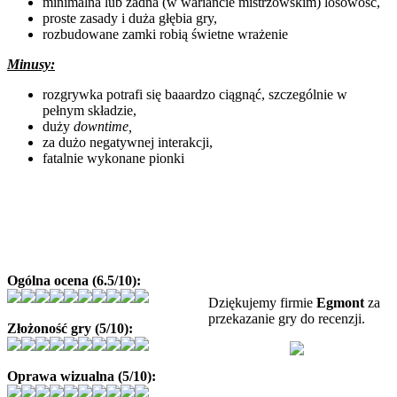
minimalna lub żadna (w wariancie mistrzowskim) losowość,
proste zasady i duża głębia gry,
rozbudowane zamki robią świetne wrażenie
Minusy:
rozgrywka potrafi się baaardzo ciągnąć, szczególnie w
pełnym składzie,
duży
downtime,
za dużo negatywnej interakcji,
fatalnie wykonane pionki
Ogólna ocena (6.5/10):
Dziękujemy firmie
Egmont
za
przekazanie gry do recenzji.
Złożoność gry (5/10):
Oprawa wizualna (5/10):