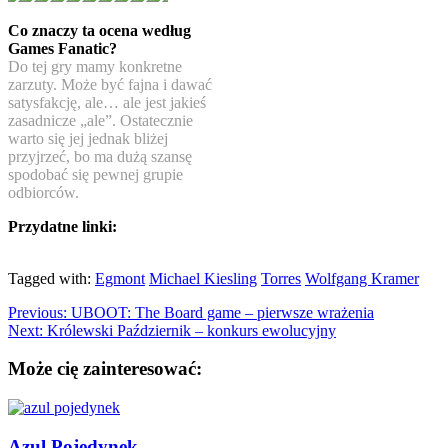
Co znaczy ta ocena według
Games Fanatic?
Do tej gry mamy konkretne
zarzuty. Może być fajna i dawać
satysfakcję, ale… ale jest jakieś
zasadnicze „ale”. Ostatecznie
warto się jej jednak bliżej
przyjrzeć, bo ma dużą szansę
spodobać się pewnej grupie
odbiorców.
Przydatne linki:
Tagged with:
Egmont
Michael Kiesling
Torres
Wolfgang Kramer
Previous:
UBOOT: The Board game – pierwsze wrażenia
Next:
Królewski Październik – konkurs ewolucyjny
Może cię zainteresować:
Azul Pojedynek