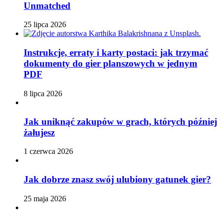
Unmatched
25 lipca 2026
Instrukcje, erraty i karty postaci: jak trzymać
dokumenty do gier planszowych w jednym
PDF
8 lipca 2026
Jak uniknąć zakupów w grach, których później
żałujesz
1 czerwca 2026
Jak dobrze znasz swój ulubiony gatunek gier?
25 maja 2026