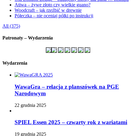
Atiwa – żywe złoto czy wielkie guano?
Woodcraft – jak rzeźbić w drewnie
Półeczka – nie oceniaj półki po instrukcji
All (375)
Patronaty – Wydarzenia
Wydarzenia
WawaGra – relacja z planszówek na PGE
Narodowym
22 grudnia 2025
SPIEL Essen 2025 – czwarty rok z wariatami
19 grudnia 2025