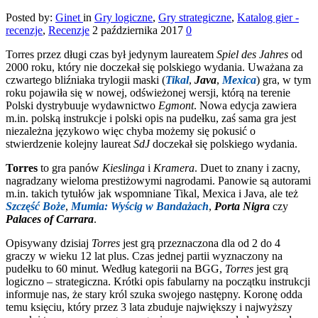
Posted by:
Ginet
in
Gry logiczne
,
Gry strategiczne
,
Katalog gier -
recenzje
,
Recenzje
2 października 2017
0
Torres przez długi czas był jedynym laureatem
Spiel des Jahres
od
2000 roku, który nie doczekał się polskiego wydania. Uważana za
czwartego bliźniaka trylogii maski (
Tikal
,
Java
,
Mexica
) gra, w tym
roku pojawiła się w nowej, odświeżonej wersji, którą na terenie
Polski dystrybuuje wydawnictwo
Egmont
. Nowa edycja zawiera
m.in. polską instrukcje i polski opis na pudełku, zaś sama gra jest
niezależna językowo więc chyba możemy się pokusić o
stwierdzenie kolejny laureat
SdJ
doczekał się polskiego wydania.
Torres
to gra panów
Kieslinga
i
Kramera
. Duet to znany i zacny,
nagradzany wieloma prestiżowymi nagrodami. Panowie są autorami
m.in. takich tytułów jak wspomniane Tikal, Mexica i Java, ale też
Szczęść Boże
,
Mumia: Wyścig w Bandażach
,
Porta Nigra
czy
Palaces of Carrara
.
Opisywany dzisiaj
Torres
jest grą przeznaczona dla od 2 do 4
graczy w wieku 12 lat plus. Czas jednej partii wyznaczony na
pudełku to 60 minut. Według kategorii na BGG,
Torres
jest grą
logiczno – strategiczna. Krótki opis fabularny na początku instrukcji
informuje nas, że stary król szuka swojego następny. Koronę odda
temu księciu, który przez 3 lata zbuduje największy i najwyższy