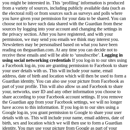
you might be interested in. This ‘profiling’ information is produced
from a variety of sources, including publicly available data (such as
the electoral roll) or from sources such as surveys and polls where
you have given your permission for your data to be shared. You can
choose not to have such data shared with the Guardian from these
sources by logging into your account and changing the settings in
the privacy section. After you have registered, and with your
permission, we may send you emails we think may interest you.
Newsletters may be personalised based on what you have been
reading on theguardian.com. At any time you can decide not to
receive these emails and will be able to ‘unsubscribe’.
Logging in
using social networking credentials
If you log-in to our sites using
a Facebook log-in, you are granting permission to Facebook to share
your user details with us. This will include your name, email
address, date of birth and location which will then be used to form a
Guardian identity. You can also use your picture from Facebook as
part of your profile. This will also allow us and Facebook to share
your, networks, user ID and any other information you choose to
share according to your Facebook account settings. If you remove
the Guardian app from your Facebook settings, we will no longer
have access to this information. If you log-in to our sites using a
Google log-in, you grant permission to Google to share your user
details with us. This will include your name, email address, date of
birth, sex and location which we will then use to form a Guardian
identity. You may use your picture from Google as part of your