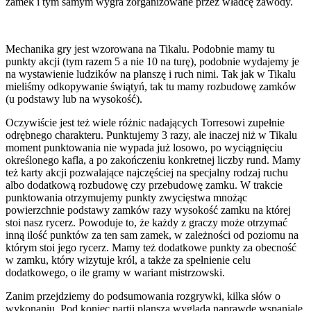
zamek i tym samym wygra zorganizowane przez władcę zawody.
Mechanika gry jest wzorowana na Tikalu. Podobnie mamy tu
punkty akcji (tym razem 5 a nie 10 na turę), podobnie wydajemy je
na wystawienie ludzików na planszę i ruch nimi. Tak jak w Tikalu
mieliśmy odkopywanie świątyń, tak tu mamy rozbudowę zamków
(u podstawy lub na wysokość).
Oczywiście jest też wiele różnic nadających Torresowi zupełnie
odrębnego charakteru. Punktujemy 3 razy, ale inaczej niż w Tikalu
moment punktowania nie wypada już losowo, po wyciągnięciu
określonego kafla, a po zakończeniu konkretnej liczby rund. Mamy
też karty akcji pozwalające najczęściej na specjalny rodzaj ruchu
albo dodatkową rozbudowę czy przebudowę zamku. W trakcie
punktowania otrzymujemy punkty zwycięstwa mnożąc
powierzchnie podstawy zamków razy wysokość zamku na której
stoi nasz rycerz. Powoduje to, że każdy z graczy może otrzymać
inną ilość punktów za ten sam zamek, w zależności od poziomu na
którym stoi jego rycerz. Mamy też dodatkowe punkty za obecność
w zamku, który wizytuje król, a także za spełnienie celu
dodatkowego, o ile gramy w wariant mistrzowski.
Zanim przejdziemy do podsumowania rozgrywki, kilka słów o
wykonaniu. Pod koniec partii plansza wygląda naprawdę wspaniale