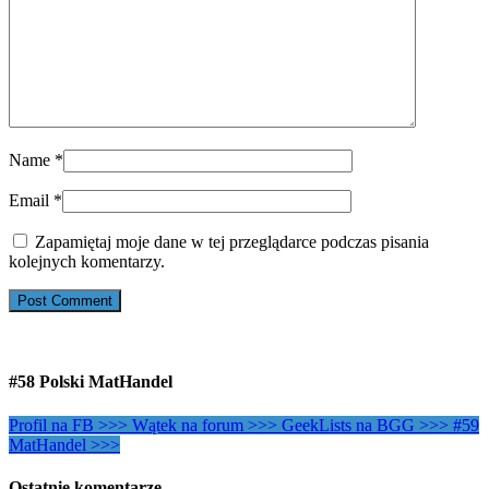
Name
*
Email
*
Zapamiętaj moje dane w tej przeglądarce podczas pisania
kolejnych komentarzy.
#58 Polski MatHandel
Profil na FB >>>
Wątek na forum >>>
GeekLists na BGG >>>
#59
MatHandel >>>
Ostatnie komentarze