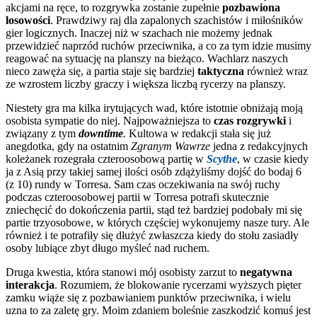
akcjami na ręce, to rozgrywka zostanie zupełnie
pozbawiona
losowości
. Prawdziwy raj dla zapalonych szachistów i miłośników
gier logicznych. Inaczej niż w szachach nie możemy jednak
przewidzieć naprzód ruchów przeciwnika, a co za tym idzie musimy
reagować na sytuację na planszy na bieżąco. Wachlarz naszych
nieco zawęża się, a partia staje się bardziej
taktyczna
również wraz
ze wzrostem liczby graczy i większa liczbą rycerzy na planszy.
Niestety gra ma kilka irytujących wad, które istotnie obniżają moją
osobista sympatie do niej. Najpoważniejsza to
czas rozgrywki
i
związany z tym
downtime
.
Kultowa w redakcji stała się już
anegdotka, gdy na ostatnim
Zgranym Wawrze
jedna z redakcyjnych
koleżanek rozegrała czteroosobową partię w
Scythe
, w czasie kiedy
ja z Asią przy takiej samej ilości osób zdążyliśmy dojść do bodaj 6
(z 10) rundy w Torresa. Sam czas oczekiwania na swój ruchy
podczas czteroosobowej partii w Torresa potrafi skutecznie
zniechęcić do dokończenia partii, stąd też bardziej podobały mi się
partie trzyosobowe, w których częściej wykonujemy nasze tury. Ale
również i te potrafiły się dłużyć zwłaszcza kiedy do stołu zasiadły
osoby lubiące zbyt długo myśleć nad ruchem.
Druga kwestia, która stanowi mój osobisty zarzut to
negatywna
interakcja
. Rozumiem, że blokowanie rycerzami wyższych pięter
zamku wiąże się z pozbawianiem punktów przeciwnika, i wielu
uzna to za zaletę gry. Moim zdaniem boleśnie zaszkodzić komuś jest