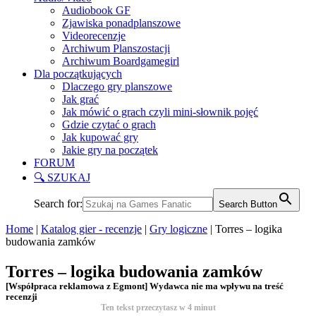
Audiobook GF
Zjawiska ponadplanszowe
Videorecenzje
Archiwum Planszostacji
Archiwum Boardgamegirl
Dla początkujących
Dlaczego gry planszowe
Jak grać
Jak mówić o grach czyli mini-słownik pojęć
Gdzie czytać o grach
Jak kupować gry
Jakie gry na początek
FORUM
🔍 SZUKAJ
Search for:
Search Button
Home
|
Katalog gier - recenzje
|
Gry logiczne
|
Torres – logika
budowania zamków
Torres – logika budowania zamków
[Współpraca reklamowa z Egmont] Wydawca nie ma wpływu na treść
recenzji
Ten tekst przeczytasz w
4
minut