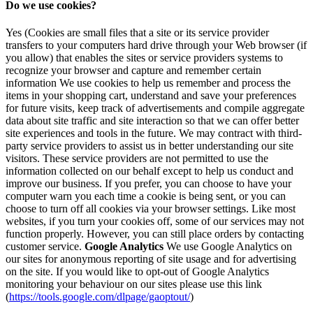
Do we use cookies?
Yes (Cookies are small files that a site or its service provider
transfers to your computers hard drive through your Web browser (if
you allow) that enables the sites or service providers systems to
recognize your browser and capture and remember certain
information We use cookies to help us remember and process the
items in your shopping cart, understand and save your preferences
for future visits, keep track of advertisements and compile aggregate
data about site traffic and site interaction so that we can offer better
site experiences and tools in the future. We may contract with third-
party service providers to assist us in better understanding our site
visitors. These service providers are not permitted to use the
information collected on our behalf except to help us conduct and
improve our business. If you prefer, you can choose to have your
computer warn you each time a cookie is being sent, or you can
choose to turn off all cookies via your browser settings. Like most
websites, if you turn your cookies off, some of our services may not
function properly. However, you can still place orders by contacting
customer service.
Google Analytics
We use Google Analytics on
our sites for anonymous reporting of site usage and for advertising
on the site. If you would like to opt-out of Google Analytics
monitoring your behaviour on our sites please use this link
(
https://tools.google.com/dlpage/gaoptout/
)