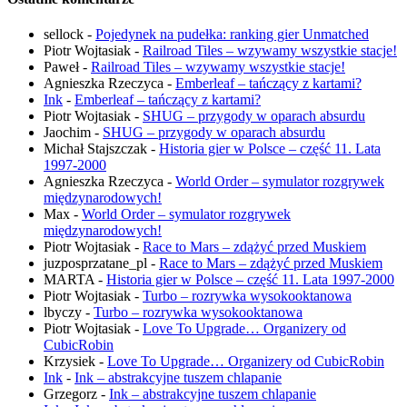
sellock
-
Pojedynek na pudełka: ranking gier Unmatched
Piotr Wojtasiak
-
Railroad Tiles – wzywamy wszystkie stacje!
Paweł
-
Railroad Tiles – wzywamy wszystkie stacje!
Agnieszka Rzeczyca
-
Emberleaf – tańczący z kartami?
Ink
-
Emberleaf – tańczący z kartami?
Piotr Wojtasiak
-
SHUG – przygody w oparach absurdu
Jaochim
-
SHUG – przygody w oparach absurdu
Michał Stajszczak
-
Historia gier w Polsce – część 11. Lata
1997-2000
Agnieszka Rzeczyca
-
World Order – symulator rozgrywek
międzynarodowych!
Max
-
World Order – symulator rozgrywek
międzynarodowych!
Piotr Wojtasiak
-
Race to Mars – zdążyć przed Muskiem
juzposprzatane_pl
-
Race to Mars – zdążyć przed Muskiem
MARTA
-
Historia gier w Polsce – część 11. Lata 1997-2000
Piotr Wojtasiak
-
Turbo – rozrywka wysokooktanowa
lbyczy
-
Turbo – rozrywka wysokooktanowa
Piotr Wojtasiak
-
Love To Upgrade… Organizery od
CubicRobin
Krzysiek
-
Love To Upgrade… Organizery od CubicRobin
Ink
-
Ink – abstrakcyjne tuszem chlapanie
Grzegorz
-
Ink – abstrakcyjne tuszem chlapanie