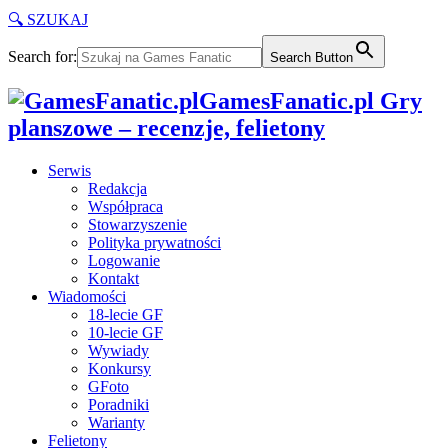
🔍 SZUKAJ
Search for:
Search Button
GamesFanatic.pl Gry
planszowe – recenzje, felietony
Serwis
Redakcja
Współpraca
Stowarzyszenie
Polityka prywatności
Logowanie
Kontakt
Wiadomości
18-lecie GF
10-lecie GF
Wywiady
Konkursy
GFoto
Poradniki
Warianty
Felietony