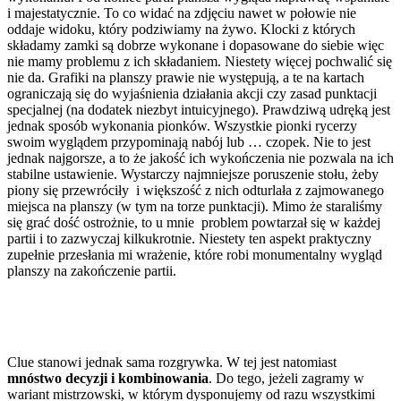
i majestatycznie. To co widać na zdjęciu nawet w połowie nie
oddaje widoku, który podziwiamy na żywo. Klocki z których
składamy zamki są dobrze wykonane i dopasowane do siebie więc
nie mamy problemu z ich składaniem. Niestety więcej pochwalić się
nie da. Grafiki na planszy prawie nie występują, a te na kartach
ograniczają się do wyjaśnienia działania akcji czy zasad punktacji
specjalnej (na dodatek niezbyt intuicyjnego). Prawdziwą udręką jest
jednak sposób wykonania pionków. Wszystkie pionki rycerzy
swoim wyglądem przypominają nabój lub … czopek. Nie to jest
jednak najgorsze, a to że jakość ich wykończenia nie pozwala na ich
stabilne ustawienie. Wystarczy najmniejsze poruszenie stołu, żeby
piony się przewróciły i większość z nich odturlała z zajmowanego
miejsca na planszy (w tym na torze punktacji). Mimo że staraliśmy
się grać dość ostrożnie, to u mnie problem powtarzał się w każdej
partii i to zazwyczaj kilkukrotnie. Niestety ten aspekt praktyczny
zupełnie przesłania mi wrażenie, które robi monumentalny wygląd
planszy na zakończenie partii.
Clue stanowi jednak sama rozgrywka. W tej jest natomiast
mnóstwo decyzji i kombinowania
. Do tego, jeżeli zagramy w
wariant mistrzowski, w którym dysponujemy od razu wszystkimi