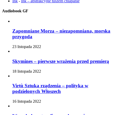
Ink
-
Ink – abstrakcyjne tuszem chlapanie
Audiobook GF
Zapomniane Morza – niezapomniana, morska
przygoda
23 listopada 2022
Skymines – pierwsze wrażenia przed premierą
18 listopada 2022
Virtù Sztuka rządzenia – polityka w
podzielonych Włoszech
16 listopada 2022