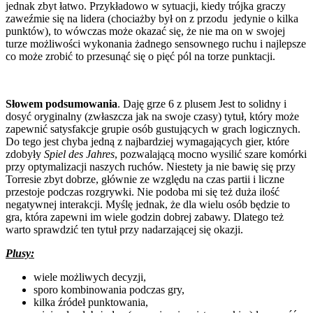
jednak zbyt łatwo. Przykładowo w sytuacji, kiedy trójka graczy
zaweźmie się na lidera (chociażby był on z przodu jedynie o kilka
punktów), to wówczas może okazać się, że nie ma on w swojej
turze możliwości wykonania żadnego sensownego ruchu i najlepsze
co może zrobić to przesunąć się o pięć pól na torze punktacji.
Słowem podsumowania
. Daję grze 6 z plusem Jest to solidny i
dosyć oryginalny (zwłaszcza jak na swoje czasy) tytuł, który może
zapewnić satysfakcje grupie osób gustujących w grach logicznych.
Do tego jest chyba jedną z najbardziej wymagających gier, które
zdobyły
Spiel des Jahres
, pozwalającą mocno wysilić szare komórki
przy optymalizacji naszych ruchów. Niestety ja nie bawię się przy
Torresie zbyt dobrze, głównie ze względu na czas partii i liczne
przestoje podczas rozgrywki. Nie podoba mi się też duża ilość
negatywnej interakcji. Myślę jednak, że dla wielu osób będzie to
gra, która zapewni im wiele godzin dobrej zabawy. Dlatego też
warto sprawdzić ten tytuł przy nadarzającej się okazji.
Plusy:
wiele możliwych decyzji,
sporo kombinowania podczas gry,
kilka źródeł punktowania,