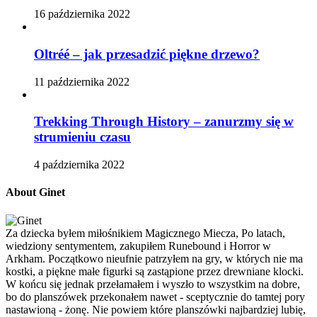
16 października 2022
Oltréé – jak przesadzić piękne drzewo?
11 października 2022
Trekking Through History – zanurzmy się w
strumieniu czasu
4 października 2022
About Ginet
Za dziecka byłem miłośnikiem Magicznego Miecza, Po latach,
wiedziony sentymentem, zakupiłem Runebound i Horror w
Arkham. Początkowo nieufnie patrzyłem na gry, w których nie ma
kostki, a piękne małe figurki są zastąpione przez drewniane klocki.
W końcu się jednak przełamałem i wyszło to wszystkim na dobre,
bo do planszówek przekonałem nawet - sceptycznie do tamtej pory
nastawioną - żonę. Nie powiem które planszówki najbardziej lubię,