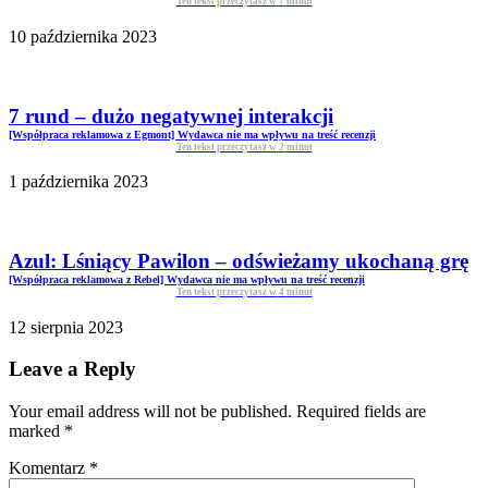
Ten tekst przeczytasz w
7
minut
10 października 2023
7 rund – dużo negatywnej interakcji
[Współpraca reklamowa z Egmont] Wydawca nie ma wpływu na treść recenzji
Ten tekst przeczytasz w
2
minut
1 października 2023
Azul: Lśniący Pawilon – odświeżamy ukochaną grę
[Współpraca reklamowa z Rebel] Wydawca nie ma wpływu na treść recenzji
Ten tekst przeczytasz w
4
minut
12 sierpnia 2023
Leave a Reply
Your email address will not be published. Required fields are
marked
*
Komentarz
*