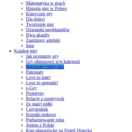
Matematyka w grach
Historia gier w Polsce
Klasyczne gry
Dla dzieci
Tworzenie gier
Dzienniki projektantów
Dwa akapity
Zaginiony artefakt
Inne
Katalog gier
Jak oceniamy gry
Gry planszowe w/g kategorii
Recenzje i rzuty oka
Patronaty
Love to hate!
Love to upgrade!
e-Gry
Prototypy
Relacje z rozgrywek
Ze starej półki
Cotygodnik
Kroniki stołowe
Podsumowanie roku
Jestem z Polski
Kup planszówkę na Dzień Dziecka