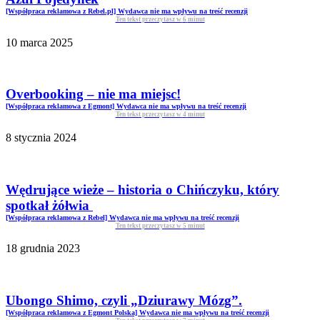
[Współpraca reklamowa z Rebel.pl] Wydawca nie ma wpływu na treść recenzji
Ten tekst przeczytasz w
6
minut
10 marca 2025
Overbooking – nie ma miejsc!
[Współpraca reklamowa z Egmont] Wydawca nie ma wpływu na treść recenzji
Ten tekst przeczytasz w
4
minut
8 stycznia 2024
Wędrujące wieże – historia o Chińczyku, który
spotkał żółwia
[Współpraca reklamowa z Rebel] Wydawca nie ma wpływu na treść recenzji
Ten tekst przeczytasz w
5
minut
18 grudnia 2023
Ubongo Shimo, czyli „Dziurawy Mózg”.
[Współpraca reklamowa z Egmont Polska] Wydawca nie ma wpływu na treść recenzji