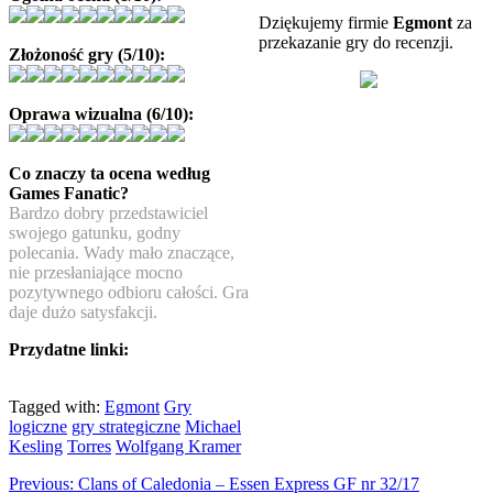
Dziękujemy firmie
Egmont
za
przekazanie gry do recenzji.
Złożoność gry (5/10):
Oprawa wizualna (6/10):
Co znaczy ta ocena według
Games Fanatic?
Bardzo dobry przedstawiciel
swojego gatunku, godny
polecania. Wady mało znaczące,
nie przesłaniające mocno
pozytywnego odbioru całości. Gra
daje dużo satysfakcji.
Przydatne linki:
Tagged with:
Egmont
Gry
logiczne
gry strategiczne
Michael
Kesling
Torres
Wolfgang Kramer
Previous:
Clans of Caledonia – Essen Express GF nr 32/17