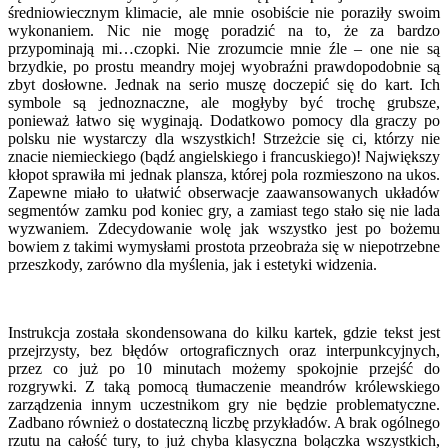
średniowiecznym klimacie, ale mnie osobiście nie poraziły swoim
wykonaniem. Nic nie mogę poradzić na to, że za bardzo
przypominają mi…czopki. Nie zrozumcie mnie źle – one nie są
brzydkie, po prostu meandry mojej wyobraźni prawdopodobnie są
zbyt dosłowne. Jednak na serio muszę doczepić się do kart. Ich
symbole są jednoznaczne, ale mogłyby być trochę grubsze,
ponieważ łatwo się wyginają. Dodatkowo pomocy dla graczy po
polsku nie wystarczy dla wszystkich! Strzeżcie się ci, którzy nie
znacie niemieckiego (bądź angielskiego i francuskiego)! Największy
kłopot sprawiła mi jednak plansza, której pola rozmieszono na ukos.
Zapewne miało to ułatwić obserwacje zaawansowanych układów
segmentów zamku pod koniec gry, a zamiast tego stało się nie lada
wyzwaniem. Zdecydowanie wolę jak wszystko jest po bożemu
bowiem z takimi wymysłami prostota przeobraża się w niepotrzebne
przeszkody, zarówno dla myślenia, jak i estetyki widzenia.
Instrukcja została skondensowana do kilku kartek, gdzie tekst jest
przejrzysty, bez błędów ortograficznych oraz interpunkcyjnych,
przez co już po 10 minutach możemy spokojnie przejść do
rozgrywki. Z taką pomocą tłumaczenie meandrów królewskiego
zarządzenia innym uczestnikom gry nie będzie problematyczne.
Zadbano również o dostateczną liczbę przykładów. A brak ogólnego
rzutu na całość tury, to już chyba klasyczna bolączka wszystkich,