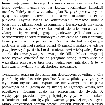
forma negatywnej interakcji. Dla mnie stanowi ona wisienkę na
torcie bowiem wymaga od nas jeszcze uważniejszej kalkulacji
ruchów. Należy mieć w zanadrzu plan B, gdyż przeciwnicy nie
będą spokojnie patrzeć na nasze mozolne zbieranie
punktów. Zbytnia swada w konstruowaniu zamków skutkuje
bolesnym upadkiem, kiedy zapomnimy o towarzyszach przy stole.
Chociaż sytuacja, że wszyscy skoncentrują się na jednym graczu nie
zdarzyła się w mojej grupie, ponieważ jeśli dramatycznie
odskoczyliśmy na torze punktowym (niezależnie w jakim kierunku),
to nic jeszcze nie jest przesądzone. Nie ma tutaj kuli śniegowej, a
zdobycie w ostatniej rundzie ponad 40 punktów zaskakuje jedynie
przy pierwszych partiach. I to dla mnie stanowi wielką zaletę
Torres
– dróg do zwycięstwa jest przynajmniej kilka. Moneta wygranej
może szybko odwrócić się na przegraną stronę. Aczkolwiek nie
wszystkim przypasuje taka ilość negatywnej interakcji (i to w
klasycznym wydaniu!) w tak skrojonej mechanice.
Tymczasem zgadzam się z zarzutami dotyczącymi downtime’u. Gra
potrafi się niemiłosiernie przedłużać, szczególnie gdy gramy z
wybitnymi myślicielami. Wprawdzie nie zdarzyła mi się partia
porównywalna długością do tej słynnej ze Zgranego Wawra, lecz
pudełkowej godzinie udało się przeciągnąć do dwóch. A
występujące przestoje bywają irytujące, gdyż w ich trakcie
niekoniecznie uda nam się zaplanować swoje późniejsze posunięcia.
Mimo konieczności obrania pewnej strategii sytuacja na planszy