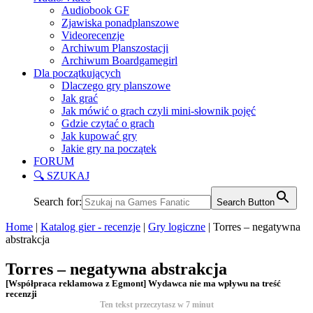
Audiobook GF
Zjawiska ponadplanszowe
Videorecenzje
Archiwum Planszostacji
Archiwum Boardgamegirl
Dla początkujących
Dlaczego gry planszowe
Jak grać
Jak mówić o grach czyli mini-słownik pojęć
Gdzie czytać o grach
Jak kupować gry
Jakie gry na początek
FORUM
🔍 SZUKAJ
Search for:
Search Button
Home
|
Katalog gier - recenzje
|
Gry logiczne
|
Torres – negatywna
abstrakcja
Torres – negatywna abstrakcja
[Współpraca reklamowa z Egmont] Wydawca nie ma wpływu na treść
recenzji
Ten tekst przeczytasz w
7
minut