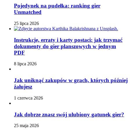
Pojedynek na pudełka: ranking gier
Unmatched
25 lipca 2026
Instrukcje, erraty i karty postaci: jak trzymać
dokumenty do gier planszowych w jednym
PDF
8 lipca 2026
Jak uniknąć zakupów w grach, których później
żałujesz
1 czerwca 2026
Jak dobrze znasz swój ulubiony gatunek gier?
25 maja 2026