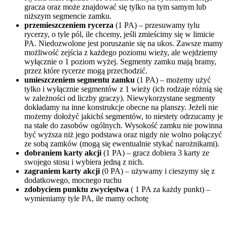
gracza oraz może znajdować się tylko na tym samym lub
niższym segmencie zamku.
przemieszczeniem rycerza
(1 PA) – przesuwamy tylu
rycerzy, o tyle pól, ile chcemy, jeśli zmieścimy się w limicie
PA. Niedozwolone jest poruszanie się na ukos. Zawsze mamy
możliwość zejścia z każdego poziomu wieży, ale wejdziemy
wyłącznie o 1 poziom wyżej. Segmenty zamku mają bramy,
przez które rycerze mogą przechodzić.
umieszczeniem segmentu zamku
(1 PA) – możemy użyć
tylko i wyłącznie segmentów z 1 wieży (ich rodzaje różnią się
w zależności od liczby graczy). Niewykorzystane segmenty
dokładamy na inne konstrukcje obecne na planszy. Jeżeli nie
możemy dołożyć jakichś segmentów, to niestety odrzucamy je
na stałe do zasobów ogólnych. Wysokość zamku nie powinna
być wyższa niż jego podstawa oraz nigdy nie wolno połączyć
ze sobą zamków (mogą się ewentualnie stykać narożnikami).
dobraniem karty akcji
(1 PA) – gracz dobiera 3 karty ze
swojego stosu i wybiera jedną z nich.
zagraniem karty akcji
(0 PA) – używamy i cieszymy się z
dodatkowego, mocnego ruchu
zdobyciem punktu zwycięstwa
( 1 PA za każdy punkt) –
wymieniamy tyle PA, ile mamy ochotę