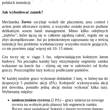
polskich instrukcji.
Jak wybudować zamek?
Mechanika
Torres
oscyluje wokół tile placement, area control i
action point allowance system, a wszystko zostało jeszcze podlane
delikatnym sosem hand management. Mimo kilku odrębnych
„zrębów”, które łączą się w całkiem zgrabną całość, reguły nie są
zbyt skomplikowane. Już po jednokrotnym zapoznaniu się z treścią
instrukcji bez problemu wytłumaczymy wszystko reszcie grających,
co nie powinno zająć więcej niż 10- 15 minut.
Gra toczy się w ciągu 3 faz, odpowiadającym kolejnym latom
budowy. Na początku każdej fazy otrzymujemy segmenty zamku
wskazane na karcie faz – różnią się one w zależności od liczby
graczy. Poszczególne fazy kończy podliczanie punktów.
W każdej rundzie gracz wykonuje dokładnie 1 turę, w której ma do
dyspozycji 5 punktów akcji (PA). Kolejność wykonywania akcji
jest dowolna, ponadto jedną akcję można wykonać kilka razy.
Wybieramy między:
umieszczeniem rycerza
(2 PA) – gracz umieszcza nowego
rycerza na wolnym polu planszy lub segmencie zamku.
Rycerz musi sąsiadować bokiem z innym rycerzem danego