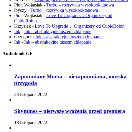
Piotr Wojtasiak
-
Turbo – rozrywka wysokooktanowa
lbyczy
-
Turbo – rozrywka wysokooktanowa
Piotr Wojtasiak
-
Love To Upgrade… Organizery od
CubicRobin
Krzysiek
-
Love To Upgrade… Organizery od CubicRobin
Ink
-
Ink – abstrakcyjne tuszem chlapanie
Grzegorz
-
Ink – abstrakcyjne tuszem chlapanie
Ink
-
Ink – abstrakcyjne tuszem chlapanie
Audiobook GF
Zapomniane Morza – niezapomniana, morska
przygoda
23 listopada 2022
Skymines – pierwsze wrażenia przed premierą
18 listopada 2022