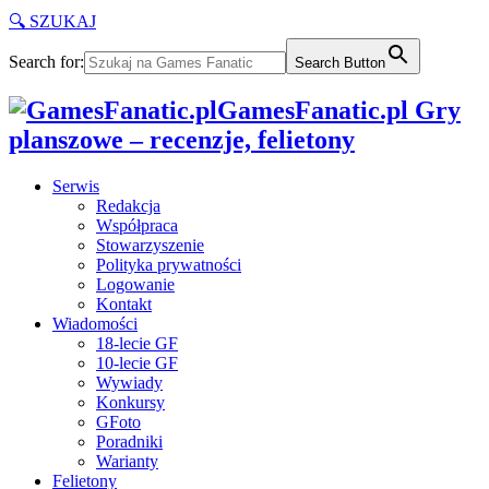
🔍 SZUKAJ
Search for:
Search Button
GamesFanatic.pl Gry
planszowe – recenzje, felietony
Serwis
Redakcja
Współpraca
Stowarzyszenie
Polityka prywatności
Logowanie
Kontakt
Wiadomości
18-lecie GF
10-lecie GF
Wywiady
Konkursy
GFoto
Poradniki
Warianty
Felietony