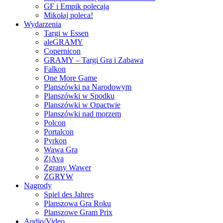
GF i Empik polecają
Mikołaj poleca!
Wydarzenia
Targi w Essen
aleGRAMY
Copernicon
GRAMY – Targi Gra i Zabawa
Falkon
One More Game
Planszówki na Narodowym
Planszówki w Spodku
Planszówki w Opactwie
Planszówki nad morzem
Polcon
Portalcon
Pyrkon
Wawa Gra
ZjAva
Zgrany Wawer
ZGRYW
Nagrody
Spiel des Jahres
Planszowa Gra Roku
Planszowe Gram Prix
Audio/Video