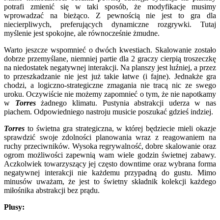
potrafi zmienić się w taki sposób, że modyfikacje musimy
wprowadzać na bieżąco. Z pewnością nie jest to gra dla
niecierpliwych, preferujących dynamiczne rozgrywki. Tutaj
myślenie jest spokojne, ale równocześnie żmudne.
Warto jeszcze wspomnieć o dwóch kwestiach. Skalowanie zostało
dobrze przemyślane, niemniej partie dla 2 graczy cierpią troszeczkę
na niedostatek negatywnej interakcji. Na planszy jest luźniej, a przez
to przeszkadzanie nie jest już takie łatwe (i fajne). Jednakże gra
chodzi, a logiczno-strategiczne zmagania nie tracą nic ze swego
uroku. Oczywiście nie możemy zapomnieć o tym, że nie napotkamy
w
Torres
żadnego klimatu. Pustynia abstrakcji uderza w nas
piachem. Odpowiedniego nastroju musicie poszukać gdzieś indziej.
Torres
to świetna gra strategiczna, w której będziecie mieli okazje
sprawdzić swoje zdolności planowania wraz z reagowaniem na
ruchy przeciwników. Wysoka regrywalność, dobre skalowanie oraz
ogrom możliwości zapewnią wam wiele godzin świetnej zabawy.
Aczkolwiek towarzyszący jej często downtime oraz wybrana forma
negatywnej interakcji nie każdemu przypadną do gustu. Mimo
minusów uważam, że jest to świetny składnik kolekcji każdego
miłośnika abstrakcji bez prądu.
Plusy: