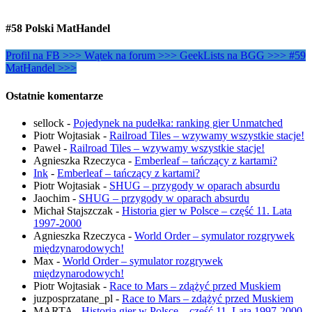
#58 Polski MatHandel
Profil na FB >>>
Wątek na forum >>>
GeekLists na BGG >>>
#59
MatHandel >>>
Ostatnie komentarze
sellock
-
Pojedynek na pudełka: ranking gier Unmatched
Piotr Wojtasiak
-
Railroad Tiles – wzywamy wszystkie stacje!
Paweł
-
Railroad Tiles – wzywamy wszystkie stacje!
Agnieszka Rzeczyca
-
Emberleaf – tańczący z kartami?
Ink
-
Emberleaf – tańczący z kartami?
Piotr Wojtasiak
-
SHUG – przygody w oparach absurdu
Jaochim
-
SHUG – przygody w oparach absurdu
Michał Stajszczak
-
Historia gier w Polsce – część 11. Lata
1997-2000
Agnieszka Rzeczyca
-
World Order – symulator rozgrywek
międzynarodowych!
Max
-
World Order – symulator rozgrywek
międzynarodowych!
Piotr Wojtasiak
-
Race to Mars – zdążyć przed Muskiem
juzposprzatane_pl
-
Race to Mars – zdążyć przed Muskiem
MARTA
-
Historia gier w Polsce – część 11. Lata 1997-2000