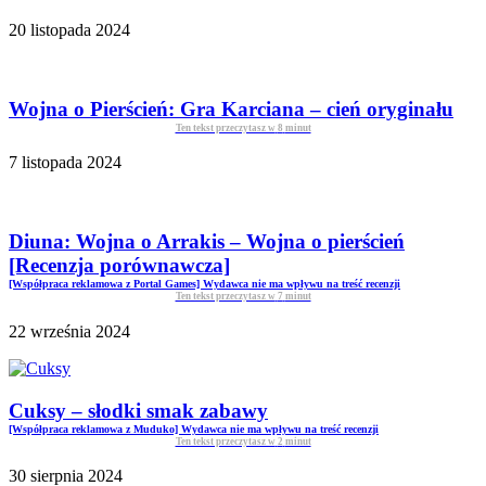
20 listopada 2024
Wojna o Pierścień: Gra Karciana – cień oryginału
Ten tekst przeczytasz w
8
minut
7 listopada 2024
Diuna: Wojna o Arrakis – Wojna o pierścień
[Recenzja porównawcza]
[Współpraca reklamowa z Portal Games] Wydawca nie ma wpływu na treść recenzji
Ten tekst przeczytasz w
7
minut
22 września 2024
Cuksy – słodki smak zabawy
[Współpraca reklamowa z Muduko] Wydawca nie ma wpływu na treść recenzji
Ten tekst przeczytasz w
2
minut
30 sierpnia 2024