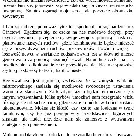
przeraziłam się, ponieważ zapowiadało się na ciężką recenzencką
przeprawę. Smutek ogarnął moje serce, ale poczucie obowiązku
zwyciężyło.
I bardzo dobrze, ponieważ tytuł ten spodobał mi się bardziej niż
Ginetowi. Zgadzam się, że czeka na nas mnóstwo decyzji, przy
czym z pewnością przegrzejemy swoje zwoje za pomocą nacisku na
planowanie naszych ruchów, gdzie kombinowanie będzie mieszać
się z przewidywaniem ruchów przeciwników. Powiem więcej –
losowość nawet w wariancie podstawowym jest w głównej mierze
generowana za pomocą posunięć rywali. Naturalnie czeka na nas
przeliczanie, kalkulowanie oraz przewidywanie. Idealnie sprawdza
się tutaj hasło easy to learn, hard to master.
Regrywalność jest ogromna, zwłaszcza że w zamyśle wariantu
mistrzowskiego znalazła się możliwość swobodnego ustawienia
warunków startowych. Za każdym razem będziemy mierzyć się z
innymi wyzwaniami. Kilka trybów umożliwi nam rozegranie wielu
różniący się od siebie partii, gdzie szare komórki w końcu zostaną
ukontentowane. Można się kłócić, czy jest to gra logiczna w typie
familijnym, czy też już pełnoprawny przedstawiciel logicznych
zmagań, ale nadal przyjdzie nam się zmierzyć z wytrwanym
strategicznym planowaniem.
Mojemu redakcyjnemu koledze nie przypadła do gustu zastosowana