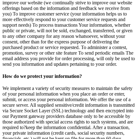
improve our website (we continually strive to improve our website
offerings based on the information and feedback we receive from
you) To improve customer service (your information helps us to
more effectively respond to your customer service requests and
support needs) To process transactions Your information, whether
public or private, will not be sold, exchanged, transferred, or given
to any other company for any reason whatsoever, without your
consent, other than for the express purpose of delivering the
purchased product or service requested. To administer a contest,
promotion, survey or other site feature To send periodic emails The
email address you provide for order processing, will only be used to
send you information and updates pertaining to your order.
How do we protect your information?
We implement a variety of security measures to maintain the safety
of your personal information when you place an order or enter,
submit, or access your personal information. We offer the use of a
secure server. All supplied sensitive/credit information is transmitted
via Secure Socket Layer (SSL) technology and then encrypted into
our Payment gateway providers database only to be accessible by
those authorized with special access rights to such systems, and are
required to?keep the information confidential. After a transaction,
your private information (credit cards, social security numbers,
financials, etc.) will not be kept on file for more than 60 days.