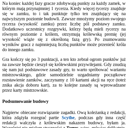
Na koniec każdej fazy gracze zdobywają punkty za każdy zamek, w
którym mają przynajmniej 1 rycerza. Kiedy więcej rycerzy znajduje
się w zamku, to i tak punktuje tylko ten znajdujący się na
najwyższym poziomie budowli. Zawsze mnożymy poziom swojego
rycerza (wysokość zamku) przez liczbę pól podstawy zamku.
Dodatkowo uczestnicy rozgrywki, którzy będą mieli rycerzy na
równym poziomie z królem, otrzymują królewską premię (jej
wysokość wiąże się z określoną fazą gry). Po zsumowaniu
wyników gracz z najmniejszą liczbą punktów może przenieść króla
do innego zamku.
Gra kończy się po 3 punktacji, a ten kto zebrał ogrom punktów już
na zawsze będzie cieszył się królewskimi przywilejami. Gdy znudzą
się nam już podstawowe zasady gry, to warto spróbować wariantu
mistrzowskiego, gdzie samodzielnie uzgadniamy początkowe
rozstawienie zamków, zaczynamy z 10 kartami akcji na ręce (toteż
znika akcja doboru kart), za to kolejne zasady są wprowadzane
przez karty mistrzowskie.
Podsumowanie budowy
Najpierw obiecane rozwiązanie zagadki. Ową koleżanką z redakcji,
która zdążyła rozegrać partie
Scythe
, podczas gdy inna część
redakcji walczyła z królewskim nakazem budowy, byłam ja.
Wcześniej nie miałam styczności z
Torres
, więc, mówiąc delikatnie,