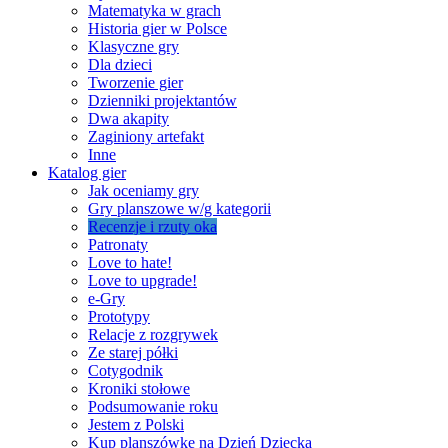
Matematyka w grach
Historia gier w Polsce
Klasyczne gry
Dla dzieci
Tworzenie gier
Dzienniki projektantów
Dwa akapity
Zaginiony artefakt
Inne
Katalog gier
Jak oceniamy gry
Gry planszowe w/g kategorii
Recenzje i rzuty oka
Patronaty
Love to hate!
Love to upgrade!
e-Gry
Prototypy
Relacje z rozgrywek
Ze starej półki
Cotygodnik
Kroniki stołowe
Podsumowanie roku
Jestem z Polski
Kup planszówkę na Dzień Dziecka