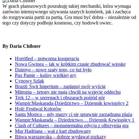
W grach planszowych poszukuję takiej mechaniki, która wymaga
zarówno intensywnego używania szarych komórek, jak i zachęca
do rozgrywania partii za partią. Gra musi być dobra – niezależnie od
tego czy dotyczy podboju kosmosu, czy hodowli owiec.
By Daria Chibner
Horrified – potworna kooperacja
Nowa Gwinea – jak w krótkim czasie zbudować wioskę
Daimyo – nowe szaty tego, co już było
Pax Pamir – kulisy wielkiej gry
Cynowy Szlak
Brazil: Świt Imperium – zaplanuj swój wyścig
Mitropia – żetony nie mają chwili na wzięcie oddechu
Trek 12 – w szeregach i obszarach pośród gór
Wampir:Maskarada-Dziedzictwo – Dziennik krwiopijcy 2
Holi: Festiwal Kolorów
Santa Monica – gdy marzy ci się sprawnie zarządzana plaża
Wampir:Maskarada – Dziedzictwo… Dziennik Krwiopijcy 1
Clash of Cultures – monumentalna edycja z olbrzymią grą
Mur Hadriana – wał z kart zbudowany
Bitwa warszawska – dobrze wydawaj rozkazy