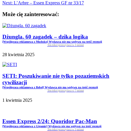
Next:
L’Arbre – Essen Express GF nr 33/17
Może cię zainteresować:
Dżungla. 60 zagadek – dzika logika
[Współpraca reklamowa z Muduko] Wydawca nie ma wpływu na treść recenzji
Ten tekst przeczytasz w
3
minut
28 kwietnia 2025
SETI: Poszukiwanie nie tylko pozaziemskich
cywilizacji
[Współpraca reklamowa z Rebel] Wydawca nie ma wpływu na treść recenzji
Ten tekst przeczytasz w
7
minut
1 kwietnia 2025
Essen Express 2/24: Quoridor Pac-Man
[Współpraca reklamowa z Gigamic] Wydawca nie ma wpływu na treść recenzji
Ten tekst przeczytasz w
3
minut