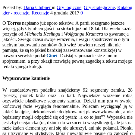
Posted by:
Daria Chibner
in
Gry logiczne
,
Gry strategiczne
,
Katalog
gier - recenzje
,
Recenzje
4 grudnia 2017
0
O
Torres
napisano już sporo tekstów. A partii rozegrano jeszcze
więcej, gdyż tytuł ten gości na stołach już od 18 lat. Dla wielu każda
pozycja od
Michaela
Keslinga
i
Wolfganga
Kramera
to gwarancja
jakości. Swego czasu swoje wrażenia, uwagi i spostrzeżenia o tym
suchym budowaniu zamków (lub wież bowiem raczej nikt nie
pamięta, że są to jakieś bardziej zaawansowane konstrukcje) w
naszym serwisie podał
Ginet
. Dzisiaj zapoznacie się z moim
spojrzeniem, a przy okazji rozwiążę pewną zagadkę z tekstu mojego
redakcyjnego kolegi.
Wypucowane kamienie
W standardowym pudełku znajdziemy 92 segmenty zamku, 28
rycerzy, pionek króla oraz 55 kart. Największe wrażenie robią
oczywiście plastikowe segmenty zamku. Dzięki nim gra w swojej
końcowej fazie wygląda fenomenalnie. Polecam wyciągnąć ją w
jakieś knajpie, niekoniecznie dedykowanej planszówkowaniu, a nie
będziemy mogli odpędzić się od pytań: „a co to jest”? Wypraska nie
jest zbyt elegancka (ot, dziura do wrzucenia wszystkiego), ale jak na
razie żaden element gry ani się nie ukruszył, ani nie połamał. Pionki
są utrzymane w stylistyce, która niewątpliwie pasuje do założeń o