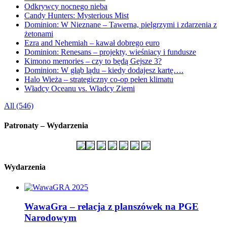
Odkrywcy nocnego nieba
Candy Hunters: Mysterious Mist
Dominion: W Nieznane – Tawerna, pielgrzymi i zdarzenia z
żetonami
Ezra and Nehemiah – kawał dobrego euro
Dominion: Renesans – projekty, wieśniacy i fundusze
Kimono memories – czy to będą Gejsze 3?
Dominion: W głąb lądu – kiedy dodajesz kartę….
Halo Wieża – strategiczny co-op pełen klimatu
Władcy Oceanu vs. Władcy Ziemi
All (546)
Patronaty – Wydarzenia
Wydarzenia
WawaGra – relacja z planszówek na PGE
Narodowym