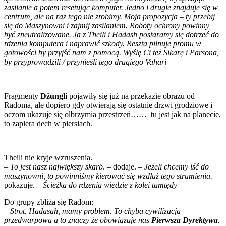
zasilanie a potem resetując komputer. Jedno i drugie znajduje się w
centrum, ale na raz tego nie zrobimy. Moja propozycja – ty przebij
się do Maszynowni i zajmij zasilaniem. Roboty ochrony powinny
być zneutralizowane. Ja z Theili i Hadash postaramy się dotrzeć do
rdzenia komputera i naprawić szkody. Reszta pilnuje promu w
gotowości by przyjść nam z pomocą. Wyślę Ci też Sikarę i Parsona,
by przyprowadzili / przynieśli tego drugiego Vahari
—
Fragmenty
Dżungli
pojawiły się już na przekazie obrazu od
Radom
a, ale dopiero gdy otwierają się ostatnie drzwi grodziowe i
oczom ukazuje się olbrzymia przestrzeń…… tu jest jak na planecie,
to zapiera dech w piersiach.
Theili nie kryje wzruszenia.
– To jest nasz największy skarb
. – dodaje. –
Jeżeli chcemy iść do
maszynowni, to powinniśmy kierować się wzdłuż tego strumienia.
–
pokazuje. –
Ścieżka do rdzenia wiedzie z kolei tamtędy
Do grupy zbliża się Radom:
– Strot, Hadasah, mamy problem. To chyba cywilizacja
przedwarpowa a to znaczy że obowiązuje nas
Pierwsza Dyrektywa
.