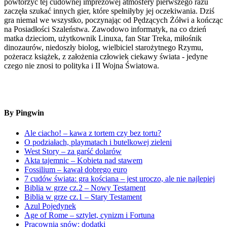
powtórzyć tej cudownej imprezowej atmosfery pierwszego razu
zaczęła szukać innych gier, które spełniłyby jej oczekiwania. Dziś
gra niemal we wszystko, poczynając od Pędzących Żółwi a kończąc
na Posiadłości Szaleństwa. Zawodowo informatyk, na co dzień
matka dzieciom, użytkownik Linuxa, fan Star Treka, miłośnik
dinozaurów, niedoszły biolog, wielbiciel starożytnego Rzymu,
pożeracz książek, z założenia człowiek ciekawy świata - jedyne
czego nie znosi to polityka i II Wojna Światowa.
By Pingwin
Ale ciacho! – kawa z tortem czy bez tortu?
O podziałach, playmatach i butelkowej zieleni
West Story – za garść dolarów
Akta tajemnic – Kobieta nad stawem
Fossilium – kawał dobrego euro
7 cudów świata: gra kościana – jest uroczo, ale nie najlepiej
Biblia w grze cz.2 – Nowy Testament
Biblia w grze cz.1 – Stary Testament
Azul Pojedynek
Age of Rome – sztylet, cynizm i Fortuna
Pracownia snów: dodatki