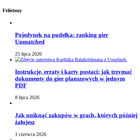
Felietony
Pojedynek na pudełka: ranking gier
Unmatched
25 lipca 2026
Instrukcje, erraty i karty postaci: jak trzymać
dokumenty do gier planszowych w jednym
PDF
8 lipca 2026
Jak uniknąć zakupów w grach, których później
żałujesz
1 czerwca 2026