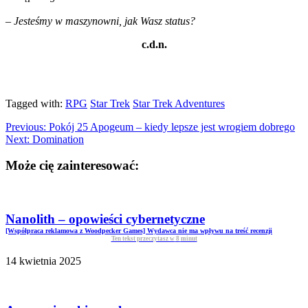
–
Jesteśmy w maszynowni, jak Wasz status?
c.d.n.
Tagged with:
RPG
Star Trek
Star Trek Adventures
Previous:
Pokój 25 Apogeum – kiedy lepsze jest wrogiem dobrego
Next:
Domination
Może cię zainteresować:
Nanolith – opowieści cybernetyczne
[Współpraca reklamowa z Woodpecker Games] Wydawca nie ma wpływu na treść recenzji
Ten tekst przeczytasz w
8
minut
14 kwietnia 2025