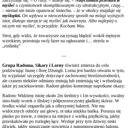
zatrzymuje się. –
O rany.
– śmieje się. –
Natychmiast przestańcie
myśleć
o czymkolwiek skomplikowanym czy abstrakcyjnym, czuję…
– niemal nie może opanować śmiechu. –
że w okolicy znajduje się
myślopłat.
On wpływa w nieoczekiwany sposób na mózgi wyższych
istot, dlatego starajcie się myśleć jak zwierzęta. Albo najlepiej o
niczym nie myśleć, to przejdzie. Kocham Was.
Strot, gdy widzi, że towarzysze zaczynają błądzić wokół mętnym
wzrokiem, przestraja swój fazer na ogłuszanie i… strzela w
„roślinkę”
—
Grupa Radoma, Sikary i Lorny
również zmierza do celu
podziwiając faunę i florę Dżungli. Lorna jest bardzo otwarta w tym,
by wyjaśniać szczegóły dotyczące zachowanej bioróżnorodności,
ale czasem niektóre odmiany mutują lub zmieniają się i wzbudzają
także jej zaciekawienie. Radom głośno komentuje napotkane okazy:
Radom: Widzimy istotę około 2m średnicy i 1m wysokości, owalny
sino-biały worek o śliskiej i półprzezroczystej gładkiej skórze. W
środku widać organella jak u olbrzymiej bakterii. Nie ma
widocznych odnóży ani głowy, ot taka miękka bańka. Porusza się
płasko po trawie, z miejsca na miejsce z wielką prędkością, jakby
przeskakiwała po rozległej łące. Wydaje przy tym dziwny niski
dźwięk, jakby spuszczanie powietrza z napompowanego balonu.