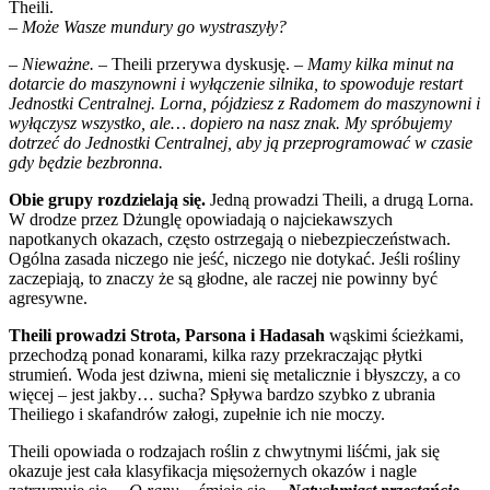
Theili.
– Może Wasze mundury go wystraszyły?
– Nieważne.
– Theili przerywa dyskusję.
– Mamy kilka minut na
dotarcie do maszynowni i wyłączenie silnika, to spowoduje restart
Jednostki Centralnej. Lorna, pójdziesz z Radomem do maszynowni i
wyłączysz wszystko, ale… dopiero na nasz znak. My spróbujemy
dotrzeć do Jednostki Centralnej, aby ją przeprogramować w czasie
gdy będzie bezbronna.
Obie grupy rozdzielają się.
Jedną prowadzi Theili, a drugą Lorna.
W drodze przez Dżunglę opowiadają o najciekawszych
napotkanych okazach, często ostrzegają o niebezpieczeństwach.
Ogólna zasada niczego nie jeść, niczego nie dotykać. Jeśli rośliny
zaczepiają, to znaczy że są głodne, ale raczej nie powinny być
agresywne.
Theili prowadzi
Strota, Parsona i Hadasah
wąskimi ścieżkami,
przechodzą ponad konarami, kilka razy przekraczając płytki
strumień. Woda jest dziwna, mieni się metalicznie i błyszczy, a co
więcej – jest jakby… sucha? Spływa bardzo szybko z ubrania
Theiliego i skafandrów załogi, zupełnie ich nie moczy.
Theili opowiada o rodzajach roślin z chwytnymi liśćmi, jak się
okazuje jest cała klasyfikacja mięsożernych okazów i nagle