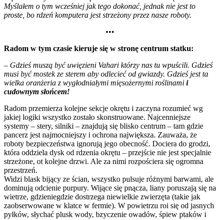
Myślałem o tym wcześniej jak tego dokonać, jednak nie jest to
proste, bo rdzeń komputera jest strzeżony przez nasze roboty.
•••
Radom
w tym czasie kieruje się w stronę centrum statku:
– Gdzieś muszą być uwięzieni Vahari którzy nas tu wpuścili. Gdzieś
musi być mostek ze sterem aby odlecieć od gwiazdy. Gdzieś jest ta
wielka oranżeria z wygłodniałymi mięsożernymi roślinami
i
cudownym słońcem!
Radom przemierza kolejne sekcje okrętu i zaczyna rozumieć wg
jakiej logiki wszystko zostało skonstruowane. Najcenniejsze
systemy – stery, silniki – znajdują się blisko centrum – tam gdzie
pancerz jest najmocniejszy i ochrona największa. Zauważa, że
roboty bezpieczeństwa ignorują jego obecność. Dociera do grodzi,
która oddziela dysk od rdzenia okrętu – przejście nie jest specjalnie
strzeżone, ot kolejne drzwi. Ale za nimi rozpościera się ogromna
przestrzeń.
Widzi blask bijący ze ścian, wszystko pulsuje różnymi barwami, ale
dominują odcienie purpury. Wijące się pnącza, liany poruszają się na
wietrze, gdzieniegdzie dostrzega niewielkie zwierzęta (takie jak
zaobserwowane w klatce w fermie). W powietrzu roi się od jasnych
pyłków, słychać plusk wody, bzyczenie owadów, śpiew ptaków i