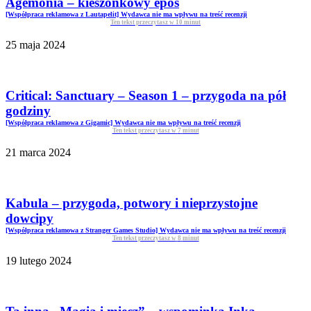
Agemonia – kieszonkowy epos
[Współpraca reklamowa z Lautapelit] Wydawca nie ma wpływu na treść recenzji
Ten tekst przeczytasz w
10
minut
25 maja 2024
Critical: Sanctuary – Season 1 – przygoda na pół
godziny
[Współpraca reklamowa z Gigamic] Wydawca nie ma wpływu na treść recenzji
Ten tekst przeczytasz w
7
minut
21 marca 2024
Kabula – przygoda, potwory i nieprzystojne
dowcipy
[Współpraca reklamowa z Stranger Games Studio] Wydawca nie ma wpływu na treść recenzji
Ten tekst przeczytasz w
8
minut
19 lutego 2024