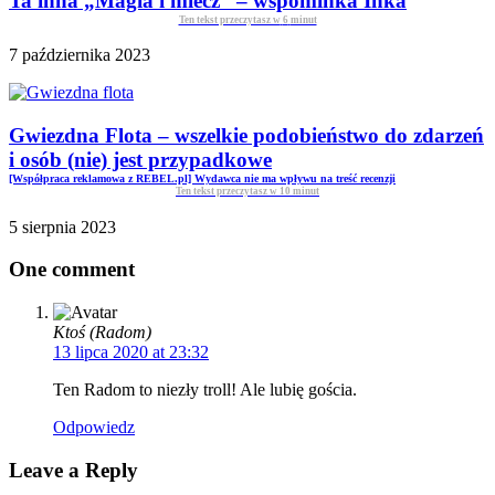
Ta inna „Magia i miecz” – wspominka Inka
Ten tekst przeczytasz w
6
minut
7 października 2023
Gwiezdna Flota – wszelkie podobieństwo do zdarzeń
i osób (nie) jest przypadkowe
[Współpraca reklamowa z REBEL.pl] Wydawca nie ma wpływu na treść recenzji
Ten tekst przeczytasz w
10
minut
5 sierpnia 2023
One comment
Ktoś (Radom)
13 lipca 2020 at 23:32
Ten Radom to niezły troll! Ale lubię gościa.
Odpowiedz
Leave a Reply