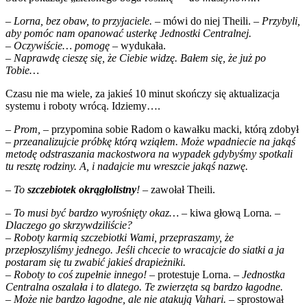
– Lorna, bez obaw, to przyjaciele.
– mówi do niej Theili. –
Przybyli,
aby pomóc nam opanować usterkę Jednostki Centralnej.
– Oczywiście… pomogę
– wydukała.
– Naprawdę cieszę się, że Ciebie widzę. Bałem się, że już po
Tobie…
Czasu nie ma wiele, za jakieś 10 minut skończy się aktualizacja
systemu i roboty wrócą. Idziemy….
– Prom,
– przypomina sobie Radom o kawałku macki, którą zdobył
– przeanalizujcie próbkę którą wziąłem. Może wpadniecie na jakąś
metodę odstraszania mackostwora na wypadek gdybyśmy spotkali
tu resztę rodziny. A, i nadajcie mu wreszcie jakąś nazwę.
– To
szczebiotek okrągłolistny
!
– zawołał Theili.
– To musi być bardzo wyrośnięty okaz… –
kiwa głową Lorna
. –
Dlaczego go skrzywdziliście?
– Roboty karmią szczebiotki Wami, przepraszamy, że
przepłoszyliśmy jednego. Jeśli chcecie to wracajcie do siatki a ja
postaram się tu zwabić jakieś drapieżniki.
– Roboty to coś zupełnie innego!
– protestuje Lorna. –
Jednostka
Centralna oszalała i to dlatego. Te zwierzęta są bardzo łagodne.
– Może nie bardzo łagodne, ale nie atakują Vahari.
– sprostował