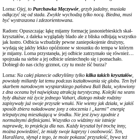
Lorna:
Ojej, to
Purchawka Męczywór
, grzyb jadalny, musiała
odłączyć się od stada. Zwykle wychodzą tylko nocą. Biedna, musi
być wystraszona i zdezorientowana.
Radom: Opuszczając łąkę mijamy formację jasnoniebieskich skał-
kryształów, z daleka wyglądały blado ale z bliska odbijają wszystko
jak lustro. Odbicia wzbudziły pewne zaniepokojenie drużyny,
wydają się jakby lekko opóźnione w stosunku do tempa w którym
je mijamy. Lorna przystanęła, jej odbicie zatrzymało się również…
spojrzała na siebie a jej odbicie uśmiechnęło się i pomachało.
Dobiegł do nas cichy grzmot, czy tu może iść burza?
Lorna:
Na całej planecie odkryliśmy tylko
kilka takich kryształów
,
powstały miliardy lat temu podczas kształtowania się globu. Ten był
skarbem narodowym wyspiarskiego państwa Bali Bala, wyłowiony
z dna oceanu był największą atrakcją turystyczną. Kolejki na seans
były dłuższe niż życie jednego Vahari, dlatego młode rodziny
zapisywały już swoje przyszłe wnuki. Nie wiemy jak działa, w jakiś
sposób zbiera naładowane jony z otoczenia i „karmi” energię
telepatyczną mieszkającą w środku. Nie jest żywy zgodnie z
normalnymi definicjami. Wszystko co widzimy nie istnieje
naprawdę, to projekcja dla nas. Każdy kryształ był trochę inny,
można powiedzieć, że miały swoje kaprysy i osobowość. Ten,
HaraHara, słynął z tego, że może pokazać przyszłość, bywa też