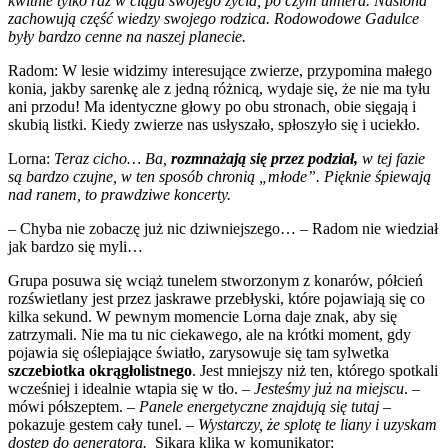
kwitnie tylko raz w ciągu swojego życia, po czym umiera. Nasiona
zachowują część wiedzy swojego rodzica. Rodowodowe Gadulce
były bardzo cenne na naszej planecie.
Radom: W lesie widzimy interesujące zwierze, przypomina małego
konia, jakby sarenkę ale z jedną różnicą, wydaje się, że nie ma tyłu
ani przodu! Ma identyczne głowy po obu stronach, obie sięgają i
skubią listki. Kiedy zwierze nas usłyszało, spłoszyło się i uciekło.
Lorna:
Teraz cicho… Ba,
rozmnażają się przez podział,
w tej fazie
są bardzo czujne, w ten sposób chronią „młode”. Pięknie śpiewają
nad ranem, to prawdziwe koncerty.
– Chyba nie zobaczę już nic dziwniejszego… – Radom nie wiedział
jak bardzo się myli…
Grupa posuwa się wciąż tunelem stworzonym z konarów, półcień
rozświetlany jest przez jaskrawe przebłyski, które pojawiają się co
kilka sekund. W pewnym momencie Lorna daje znak, aby się
zatrzymali. Nie ma tu nic ciekawego, ale na krótki moment, gdy
pojawia się oślepiające światło, zarysowuje się tam sylwetka
szczebiotka okrągłolistnego
. Jest mniejszy niż ten, którego spotkali
wcześniej i idealnie wtapia się w tło.
– Jesteśmy już na miejscu
. –
mówi półszeptem. –
Panele energetyczne znajdują się tutaj
–
pokazuje gestem cały tunel.
– Wystarczy, że splotę te liany i uzyskam
dostęp do generatora.
Sikara klika w komunikator: