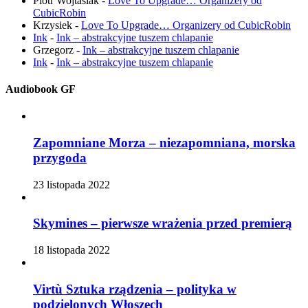
Piotr Wojtasiak
-
Love To Upgrade… Organizery od
CubicRobin
Krzysiek
-
Love To Upgrade… Organizery od CubicRobin
Ink
-
Ink – abstrakcyjne tuszem chlapanie
Grzegorz
-
Ink – abstrakcyjne tuszem chlapanie
Ink
-
Ink – abstrakcyjne tuszem chlapanie
Audiobook GF
Zapomniane Morza – niezapomniana, morska
przygoda
23 listopada 2022
Skymines – pierwsze wrażenia przed premierą
18 listopada 2022
Virtù Sztuka rządzenia – polityka w
podzielonych Włoszech