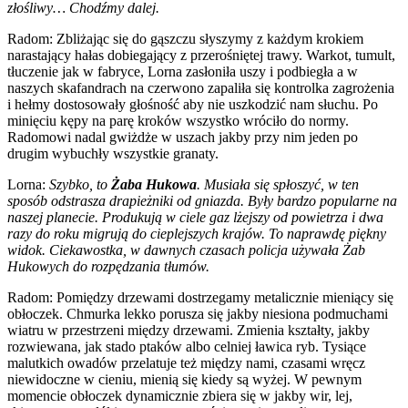
złośliwy… Chodźmy dalej.
Radom: Zbliżając się do gąszczu słyszymy z każdym krokiem
narastający hałas dobiegający z przerośniętej trawy. Warkot, tumult,
tłuczenie jak w fabryce, Lorna zasłoniła uszy i podbiegła a w
naszych skafandrach na czerwono zapaliła się kontrolka zagrożenia
i hełmy dostosowały głośność aby nie uszkodzić nam słuchu. Po
minięciu kępy na parę kroków wszystko wróciło do normy.
Radomowi nadal gwiżdże w uszach jakby przy nim jeden po
drugim wybuchły wszystkie granaty.
Lorna:
Szybko, to
Żaba Hukowa
. Musiała się spłoszyć, w ten
sposób odstrasza drapieżniki od gniazda. Były bardzo popularne na
naszej planecie. Produkują w ciele gaz lżejszy od powietrza i dwa
razy do roku migrują do cieplejszych krajów. To naprawdę piękny
widok. Ciekawostka, w dawnych czasach policja używała Żab
Hukowych do rozpędzania tłumów.
Radom: Pomiędzy drzewami dostrzegamy metalicznie mieniący się
obłoczek. Chmurka lekko porusza się jakby niesiona podmuchami
wiatru w przestrzeni między drzewami. Zmienia kształty, jakby
rozwiewana, jak stado ptaków albo celniej ławica ryb. Tysiące
malutkich owadów przelatuje też między nami, czasami wręcz
niewidoczne w cieniu, mienią się kiedy są wyżej. W pewnym
momencie obłoczek dynamicznie zbiera się w jakby wir, lej,