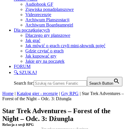
Audiobook GF
Zjawiska ponadplanszowe
Videorecenzje
Archiwum Planszostacji
Archiwum Boardgamegirl
Dla początkujących
Dlaczego gry planszowe
Jak grać
Jak mówić o grach czyli mini-słownik pojęć
Gdzie czytać o grach
Jak kupować gry
Jakie gry na początek
FORUM
🔍 SZUKAJ
Search for:
Search Button
Home
|
Katalog gier - recenzje
|
Gry RPG
|
Star Trek Adventures –
Forest of the Night – Odc. 3: Dżungla
Star Trek Adventures – Forest of the
Night – Odc. 3: Dżungla
Relacja z sesji RPG
Ten tekst przeczytasz w
9
minut