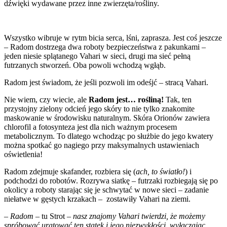
dźwięki wydawane przez inne zwierzęta/rośliny.
Wszystko wibruje w rytm bicia serca, lśni, zaprasza. Jest coś jeszcze
– Radom dostrzega dwa roboty bezpieczeństwa z pakunkami –
jeden niesie splątanego Vahari w sieci, drugi ma sieć pełną
futrzanych stworzeń. Oba powoli wchodzą wgłąb.
Radom jest świadom, że jeśli pozwoli im odeśjć – stracą Vahari.
Nie wiem, czy wiecie, ale
Radom jest… rośliną!
Tak, ten
przystojny zielony odcień jego skóry to nie tylko znakomite
maskowanie w środowisku naturalnym. Skóra Orionów zawiera
chlorofil a fotosynteza jest dla nich ważnym procesem
metabolicznym. To dlatego wchodząc po służbie do jego kwatery
można spotkać go nagiego przy maksymalnych ustawieniach
oświetlenia!
Radom zdejmuje skafander, rozbiera się (
ach, to światło!
) i
podchodzi do robotów. Rozrywa siatkę – futrzaki rozbiegają się po
okolicy a roboty starając się je schwytać w nowe sieci – zadanie
niełatwe w gęstych krzakach – zostawiły Vahari na ziemi.
–
Radom
– tu Strot
– nasz znajomy Vahari twierdzi, że możemy
spróbować uratować ten statek i jego niezwykłości, wyłączając