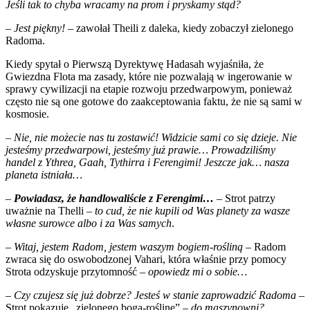
Jeśli tak to chyba wracamy na prom i pryskamy stąd?
– Jest piękny!
– zawołał Theili z daleka, kiedy zobaczył zielonego
Radoma.
Kiedy spytał o Pierwszą Dyrektywę
Hadasah
wyjaśniła, że
Gwiezdna Flota ma zasady, które nie pozwalają w ingerowanie w
sprawy cywilizacji na etapie rozwoju przedwarpowym, ponieważ
często nie są one gotowe do zaakceptowania faktu, że nie są sami w
kosmosie.
–
Nie, nie możecie nas tu zostawić! Widzicie sami co się dzieje. Nie
jesteśmy przedwarpowi, jesteśmy już prawie… Prowadziliśmy
handel z Ythrea, Gaah, Tythirra i Ferengimi! Jeszcze jak… nasza
planeta istniała…
–
Powiadasz, że handlowaliście z Ferengimi…
– Strot patrzy
uważnie na Thelli –
to cud, że nie kupili od Was planety za wasze
własne surowce albo i za Was samych
.
– Witaj, jestem Radom, jestem waszym bogiem-rośliną –
Radom
zwraca się do oswobodzonej Vahari, która właśnie przy pomocy
Strota odzyskuje przytomność –
opowiedz mi o sobie…
– Czy czujesz się już dobrze?
Jesteś w stanie zaprowadzić Radoma
–
Strot pokazuje „zielonego boga-roślinę” –
do maszynowni?