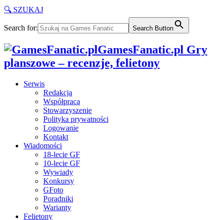
🔍 SZUKAJ
Search for:
Search Button
GamesFanatic.pl Gry
planszowe – recenzje, felietony
Serwis
Redakcja
Współpraca
Stowarzyszenie
Polityka prywatności
Logowanie
Kontakt
Wiadomości
18-lecie GF
10-lecie GF
Wywiady
Konkursy
GFoto
Poradniki
Warianty
Felietony