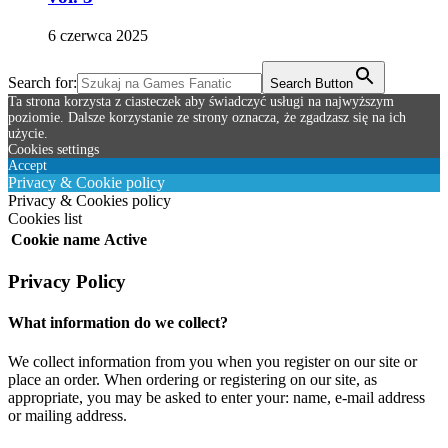
6 czerwca 2025
Search for:
Search Button
Ta strona korzysta z ciasteczek aby świadczyć usługi na najwyższym
poziomie. Dalsze korzystanie ze strony oznacza, że zgadzasz się na ich
użycie.
Cookies settings
Accept
Privacy & Cookie policy
Privacy & Cookies policy
Cookies list
Cookie name
Active
Privacy Policy
What information do we collect?
We collect information from you when you register on our site or
place an order. When ordering or registering on our site, as
appropriate, you may be asked to enter your: name, e-mail address
or mailing address.