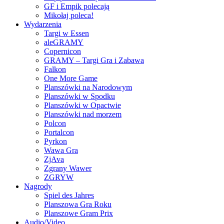
GF i Empik polecają
Mikołaj poleca!
Wydarzenia
Targi w Essen
aleGRAMY
Copernicon
GRAMY – Targi Gra i Zabawa
Falkon
One More Game
Planszówki na Narodowym
Planszówki w Spodku
Planszówki w Opactwie
Planszówki nad morzem
Polcon
Portalcon
Pyrkon
Wawa Gra
ZjAva
Zgrany Wawer
ZGRYW
Nagrody
Spiel des Jahres
Planszowa Gra Roku
Planszowe Gram Prix
Audio/Video