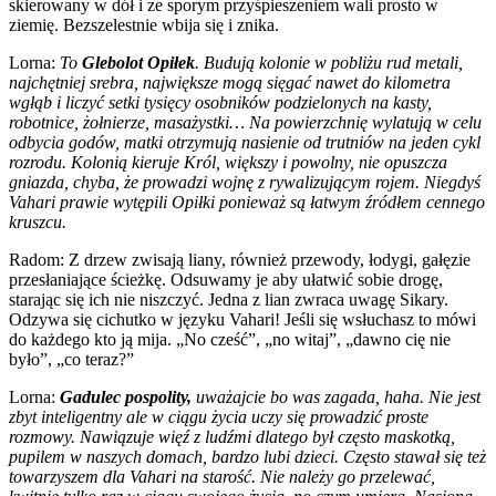
skierowany w dół i ze sporym przyśpieszeniem wali prosto w
ziemię. Bezszelestnie wbija się i znika.
Lorna:
To
Glebolot Opiłek
. Budują kolonie w pobliżu rud metali,
najchętniej srebra, największe mogą sięgać nawet do kilometra
wgłąb i liczyć setki tysięcy osobników podzielonych na kasty,
robotnice, żołnierze, masażystki… Na powierzchnię wylatują w celu
odbycia godów, matki otrzymują nasienie od trutniów na jeden cykl
rozrodu. Kolonią kieruje Król, większy i powolny, nie opuszcza
gniazda, chyba, że prowadzi wojnę z rywalizującym rojem. Niegdyś
Vahari prawie wytępili Opiłki ponieważ są łatwym źródłem cennego
kruszcu.
Radom: Z drzew zwisają liany, również przewody, łodygi, gałęzie
przesłaniające ścieżkę. Odsuwamy je aby ułatwić sobie drogę,
starając się ich nie niszczyć. Jedna z lian zwraca uwagę Sikary.
Odzywa się cichutko w języku Vahari! Jeśli się wsłuchasz to mówi
do każdego kto ją mija. „No cześć”, „no witaj”, „dawno cię nie
było”, „co teraz?”
Lorna:
Gadulec pospolity,
uważajcie bo was zagada, haha. Nie jest
zbyt inteligentny ale w ciągu życia uczy się prowadzić proste
rozmowy. Nawiązuje więź z ludźmi dlatego był często maskotką,
pupilem w naszych domach, bardzo lubi dzieci. Często stawał się też
towarzyszem dla Vahari na starość. Nie należy go przelewać,