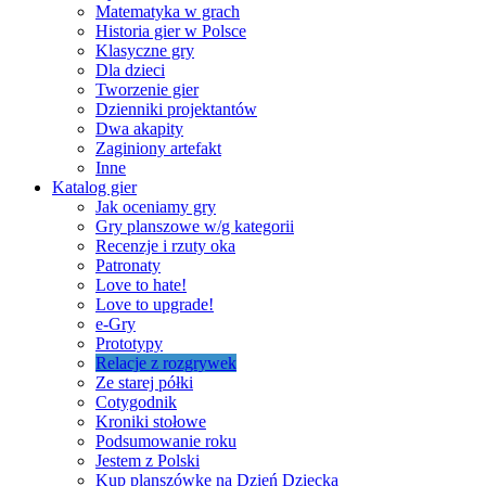
Matematyka w grach
Historia gier w Polsce
Klasyczne gry
Dla dzieci
Tworzenie gier
Dzienniki projektantów
Dwa akapity
Zaginiony artefakt
Inne
Katalog gier
Jak oceniamy gry
Gry planszowe w/g kategorii
Recenzje i rzuty oka
Patronaty
Love to hate!
Love to upgrade!
e-Gry
Prototypy
Relacje z rozgrywek
Ze starej półki
Cotygodnik
Kroniki stołowe
Podsumowanie roku
Jestem z Polski
Kup planszówkę na Dzień Dziecka