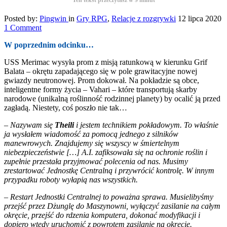
Posted by:
Pingwin
in
Gry RPG
,
Relacje z rozgrywki
12 lipca 2020
1 Comment
W poprzednim odcinku…
USS Merimac wysyła prom z misją ratunkową w kierunku Grif
Balata – okrętu zapadającego się w pole grawitacyjne nowej
gwiazdy neutronowej. Prom dokował. Na pokładzie są obce,
inteligentne formy życia – Vahari – które transportują skarby
narodowe (unikalną roślinność rodzinnej planety) by ocalić ją przed
zagładą. Niestety, coś poszło nie tak…
– Nazywam się
Theili
i jestem technikiem pokładowym. To właśnie
ja wysłałem wiadomość za pomocą jednego z silników
manewrowych. Znajdujemy się wszyscy w śmiertelnym
niebezpieczeństwie […] A.I.
zafiksowała się na ochronie roślin i
zupełnie przestała przyjmować polecenia od nas. Musimy
zrestartować Jednostkę Centralną i przywrócić kontrolę. W innym
przypadku roboty wyłapią nas wszystkich.
– Restart Jednostki Centralnej to poważna sprawa. Musielibyśmy
przejść przez Dżunglę do Maszynowni, wyłączyć zasilanie na całym
okręcie, przejść do rdzenia komputera, dokonać modyfikacji i
dopiero wtedy uruchomić z powrotem zasilanie na okręcie.