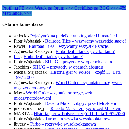
Profil na FB >>>
Wątek na forum >>>
GeekLists na BGG >>>
#59
MatHandel >>>
Ostatnie komentarze
sellock
-
Pojedynek na pudełka: ranking gier Unmatched
Piotr Wojtasiak
-
Railroad Tiles – wzywamy wszystkie stacje!
Paweł
-
Railroad Tiles – wzywamy wszystkie stacje!
Agnieszka Rzeczyca
-
Emberleaf – tańczący z kartami?
Ink
-
Emberleaf – tańczący z kartami?
Piotr Wojtasiak
-
SHUG – przygody w oparach absurdu
Jaochim
-
SHUG – przygody w oparach absurdu
Michał Stajszczak
-
Historia gier w Polsce – część 11. Lata
1997-2000
Agnieszka Rzeczyca
-
World Order – symulator rozgrywek
międzynarodowych!
Max
-
World Order – symulator rozgrywek
międzynarodowych!
Piotr Wojtasiak
-
Race to Mars – zdążyć przed Muskiem
juzposprzatane_pl
-
Race to Mars – zdążyć przed Muskiem
MARTA
-
Historia gier w Polsce – część 11. Lata 1997-2000
Piotr Wojtasiak
-
Turbo – rozrywka wysokooktanowa
lbyczy
-
Turbo – rozrywka wysokooktanowa