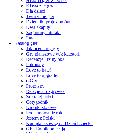
Historia gier w Polsce
Klasyczne gry
Dla dzieci
Tworzenie gier
Dzienniki projektantów
Dwa akapity
Zaginiony artefakt
Inne
Katalog gier
Jak oceniamy gry
Gry planszowe w/g kategorii
Recenzje i rzuty oka
Patronaty
Love to hate!
Love to upgrade!
e-Gry
Prototypy
Relacje z rozgrywek
Ze starej półki
Cotygodnik
Kroniki stołowe
Podsumowanie roku
Jestem z Polski
Kup planszówkę na Dzień Dziecka
GF i Empik polecają