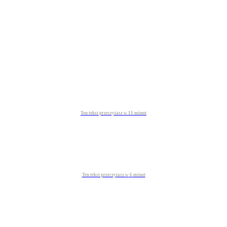
Ten tekst przeczytasz w
11
minut
Ten tekst przeczytasz w
6
minut