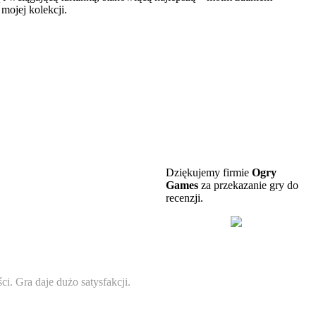
 mojej kolekcji.
Dziękujemy firmie
Ogry
Games
za przekazanie gry do
recenzji.
. Gra daje dużo satysfakcji.