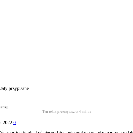
stały przypisane
enzji
Ten tekst przeczytasz w
4
minut
a 2022
0
ówczas ten tytuł jakoś niespodziewanie umknął uwadze naszych redakcy