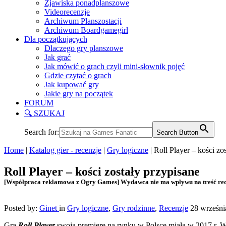
Zjawiska ponadplanszowe
Videorecenzje
Archiwum Planszostacji
Archiwum Boardgamegirl
Dla początkujących
Dlaczego gry planszowe
Jak grać
Jak mówić o grach czyli mini-słownik pojęć
Gdzie czytać o grach
Jak kupować gry
Jakie gry na początek
FORUM
🔍 SZUKAJ
Search for:
Search Button
Home
|
Katalog gier - recenzje
|
Gry logiczne
|
Roll Player – kości zo
Roll Player – kości zostały przypisane
[Współpraca reklamowa z Ogry Games] Wydawca nie ma wpływu na treść rec
Posted by:
Ginet
in
Gry logiczne
,
Gry rodzinne
,
Recenzje
28 wrześni
Gra
Roll Player
swoja premierę na rynku w Polsce miała w 2017 r. W