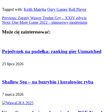
Tagged with:
Keith Matejka
Ogry Games
Roll Player
Previous:
Zgrany Wawer Trudne Gry – XXIV edycja
Next:
One More Game 2022 – planszowy modernizm
Może cię zainteresować:
Pojedynek na pudełka: ranking gier Unmatched
25 lipca 2026
Shallow Sea – na bezrybiu i koralowiec ryba
7 marca 2026