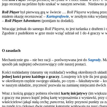
jego recenzji na próżno było szukać w naszym serwisie. Niedawno je
Roll Player
był pierwszą grą w świecie …
Roll Playera
wydaną prze
miałem okazję recenzować –
Kartografowie
, w zeszłym roku wydany
–
Roll Player Adventures
(pomijam tu dodatki).
Wracając jednak do samego
Roll Playera
, to jest turlanka z drafte
Zgodnie z pudełkiem w grze może wziąć udział od 1 do 4 graczy w w
O zasadach
Mechanicznie gra – nie bez racji – porównywana jest do
Sagrady
. M
sposób jak najlepiej odwzorowujący cele naszej postaci.
Kości rozkładamy (staramy się rozkładać) według określonych ukł
jednej kości przez każdego z graczy
. Losujemy ich tyle ilu jest g
w określonym rzędzie swojego układu, po czym – fakultatywnie – kor
w naszym układzie,
zręczność
pozwala na zamianę miejscami dwóch 
Wraz z kością grający pobiera również
kartę inicjatywy
(im większa 
z graczy ma prawo kupić jedną kartę wyposażenia z wystawki, przy 
właścicielowi jakąś stalą cechę;
pancerza
, który przynosi punkty za 
na rundę (co ciekawe dwie ostatnie kategorie wpływają na nasz cha