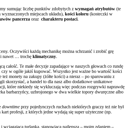
iamy sumując liczbę punktów zdobytych z
wymagań atrybutów
(te
a wyznaczonych miejscach układu),
kości koloru
(kosteczki w
tawów pancerza
oraz
charakteru postaci
.
oceny. Oczywiści każdą mechanikę można schrzanić i zrobić grę
i nawet … trochę
klimatyczny
.
jącą całość. Te małe decyzje zapadające w naszych głowach co rundę
lu i czy w ogóle jakiś kupować. Wszystko jest ważne bo wartość kości
le też monety na zakupy (żółte kości) a nieraz – po sparowaniu z
i skorzystać, a handel to dla nasz albo dodatkowe unikatowe
cji, które niekiedy się wykluczają więc podczas rozgrywki naprawdę
 orka barbarzyńcy, uzbrojonego w dwa wielkie topory dwuręczne albo
ie
downtime
przy pojedynczych ruchach niektórych graczy też nie był
kart profesji, z których jedne wydają się super użyteczne (np.
 wciągającą turlanką, stanowiącą najlepszą – moim zdaniem –