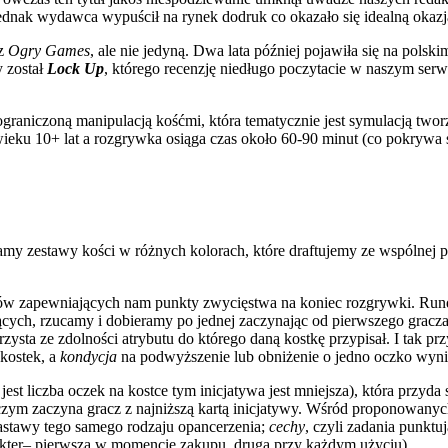
dnak wydawca wypuścił na rynek dodruk co okazało się idealną okazją
z
Ogry Games
, ale nie jedyną. Dwa lata później pojawiła się na pol
 został
Lock Up
, którego recenzję niedługo poczytacie w naszym serw
m i ograniczoną manipulacją kośćmi, która tematycznie jest symulacją 
ieku 10+ lat a rozgrywka osiąga czas około 60-90 minut (co pokrywa 
amy zestawy kości w różnych kolorach, które draftujemy ze wspólnej pu
adów zapewniających nam punkty zwycięstwa na koniec rozgrywki. Ru
rających, rzucamy i dobieramy po jednej zaczynając od pierwszego gra
zysta ze zdolności atrybutu do którego daną kostkę przypisał. I tak p
kostek, a
kondycja
na podwyższenie lub obniżenie o jedno oczko wyni
jest liczba oczek na kostce tym inicjatywa jest mniejsza), która przyd
czym zaczyna gracz z najniższą kartą inicjatywy. Wśród proponowanyc
zastawy tego samego rodzaju opancerzenia;
cechy
, czyli zadania punktu
rakter– pierwsza w momencie zakupu, druga przy każdym użyciu).