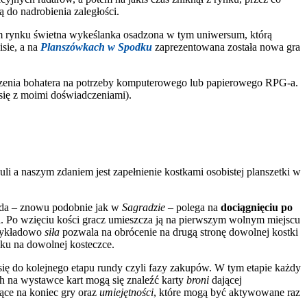
 do nadrobienia zaległości.
skim rynku świetna wykeślanka osadzona w tym uniwersum, którą
isie, a na
Planszówkach w Spodku
zaprezentowana została nowa gra
tworzenia bohatera na potrzeby komputerowego lub papierowego RPG-a.
się z moimi doświadczeniami).
li a naszym zdaniem jest zapełnienie kostkami osobistej planszetki w
nda – znowu podobnie jak w
Sagradzie
– polega na
dociągnięciu po
cza. Po wzięciu kości gracz umieszcza ją na pierwszym wolnym miejscu
rzykładowo
siła
pozwala na obrócenie na drugą stronę dowolnej kostki
ku na dowolnej kosteczce.
a się do kolejnego etapu rundy czyli fazy zakupów. W tym etapie każdy
h na wystawce kart mogą się znaleźć karty
broni
dającej
jące na koniec gry oraz
umiejętności
, które mogą być aktywowane raz