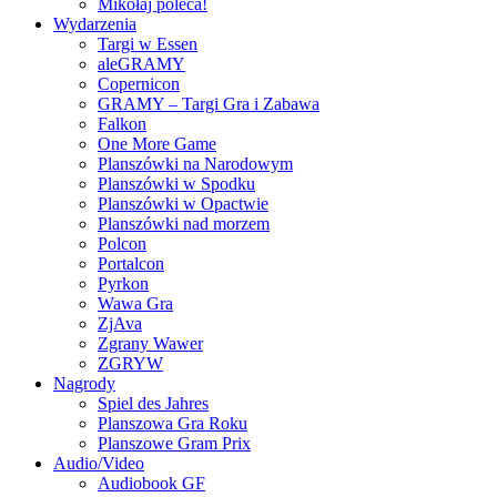
Mikołaj poleca!
Wydarzenia
Targi w Essen
aleGRAMY
Copernicon
GRAMY – Targi Gra i Zabawa
Falkon
One More Game
Planszówki na Narodowym
Planszówki w Spodku
Planszówki w Opactwie
Planszówki nad morzem
Polcon
Portalcon
Pyrkon
Wawa Gra
ZjAva
Zgrany Wawer
ZGRYW
Nagrody
Spiel des Jahres
Planszowa Gra Roku
Planszowe Gram Prix
Audio/Video
Audiobook GF