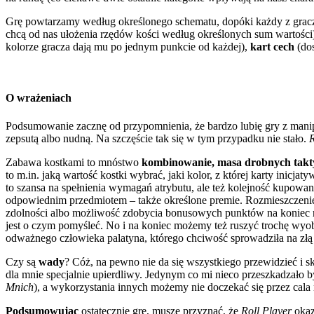
Grę powtarzamy według określonego schematu, dopóki każdy z grac
chcą od nas ułożenia rzędów kości według określonych sum wartości
kolorze gracza dają mu po jednym punkcie od każdej),
kart cech
(dos
O wrażeniach
Podsumowanie zacznę od przypomnienia, że bardzo lubię gry z manipu
zepsutą albo nudną. Na szczęście tak się w tym przypadku nie stało.
R
Zabawa kostkami to mnóstwo
kombinowanie, masa drobnych takt
to m.in. jaką wartość kostki wybrać, jaki kolor, z której karty inicj
to szansa na spełnienia wymagań atrybutu, ale też kolejność kupowania
odpowiednim przedmiotem – także określone premie. Rozmieszczenie 
zdolności albo możliwość zdobycia bonusowych punktów na koniec roz
jest o czym pomyśleć. No i na koniec możemy też ruszyć trochę wyob
odważnego człowieka palatyna, którego chciwość sprowadziła na złą
Czy są
wady
? Cóż, na pewno nie da się wszystkiego przewidzieć i s
dla mnie specjalnie upierdliwy. Jedynym co mi nieco przeszkadzało by
Mnich
), a wykorzystania innych możemy nie doczekać się przez cala
Podsumowując
ostatecznie grę, muszę przyznać, że
Roll Player
okaz