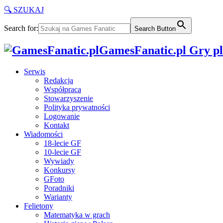
🔍 SZUKAJ
Search for:
Search Button
GamesFanatic.pl Gry pla
Serwis
Redakcja
Współpraca
Stowarzyszenie
Polityka prywatności
Logowanie
Kontakt
Wiadomości
18-lecie GF
10-lecie GF
Wywiady
Konkursy
GFoto
Poradniki
Warianty
Felietony
Matematyka w grach