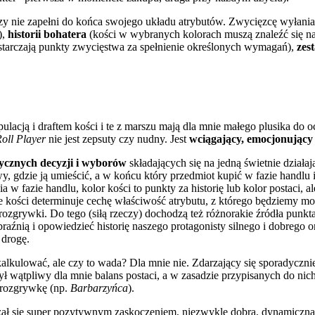
zy nie zapełni do końca swojego układu atrybutów. Zwycięzcę wyłan
),
historii bohatera
(kości w wybranych kolorach muszą znaleźć się n
tarczają punkty zwycięstwa za spełnienie określonych wymagań),
zes
lacją i draftem kości i te z marszu mają dla mnie małego plusika do 
oll Player
nie jest zepsuty czy nudny. Jest
wciągający, emocjonujący
ycznych decyzji i wyborów
składających się na jedną świetnie działa
atywy, gdzie ją umieścić, a w końcu który przedmiot kupić w fazie hand
 w fazie handlu, kolor kości to punkty za historię lub kolor postaci, a
kości determinuje cechę właściwość atrybutu, z którego będziemy mogl
grywki. Do tego (siłą rzeczy) dochodzą też różnorakie źródła punkta
raźnią i opowiedzieć historię naszego protagonisty silnego i dobrego
 drogę.
kalkulować, ale czy to wada? Dla mnie nie. Zdarzający się sporadyczn
ł wątpliwy dla mnie balans postaci, a w zasadzie przypisanych do nich 
 rozgrywkę (np.
Barbarzyńca
).
ał się super pozytywnym zaskoczeniem, niezwykle dobrą, dynamiczną i