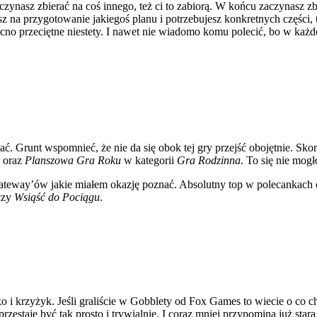
aczynasz zbierać na coś innego, też ci to zabiorą. W końcu zaczynasz z
jesz na przygotowanie jakiegoś planu i potrzebujesz konkretnych części, 
cno przeciętne niestety. I nawet nie wiadomo komu polecić, bo w każde
zać. Grunt wspomnieć, że nie da się obok tej gry przejść obojętnie. Sko
oraz
Planszowa Gra Roku
w kategorii
Gra Rodzinna
. To się nie mogł
gateway’ów jakie miałem okazję poznać. Absolutny top w polecankach 
zy
Wsiąść do Pociągu
.
 i krzyżyk. Jeśli graliście w Gobblety od Fox Games to wiecie o co ch
estaje być tak prosto i trywialnie. I coraz mniej przypomina już starą