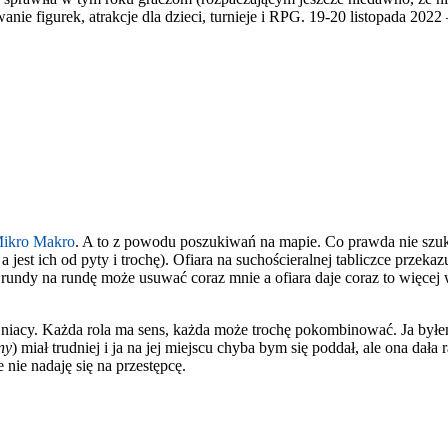
 figurek, atrakcje dla dzieci, turnieje i RPG. 19-20 listopada 2022
ikro Makro
. A to z powodu poszukiwań na mapie. Co prawda nie szukamy
a jest ich od pyty i trochę). Ofiara na suchościeralnej tabliczce przek
 z rundy na rundę może usuwać coraz mnie a ofiara daje coraz to więcej 
niacy. Każda rola ma sens, każda może trochę pokombinować. Ja byłem 
ny
) miał trudniej i ja na jej miejscu chyba bym się poddał, ale ona dała
nie nadaję się na przestępcę.