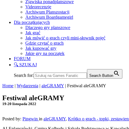
Zjawiska ponadplanszowe
Videorecenzje
Archiwum Planszostacji
Archiwum Boardgamegirl
Dla początkujących
Dlaczego gry planszowe
Jak grać
Jak mówić o grach czyli mini-słownik pojęć
Gdzie czytać o grach
Jak kupować gry
Jakie gry na początek
FORUM
🔍 SZUKAJ
Search for:
Search Button
Home
|
Wydarzenia
|
aleGRAMY
|
Festiwal aleGRAMY
Festiwal aleGRAMY
19-20 listopada 2022
Posted by:
Pingwin
in
aleGRAMY
,
Krótko o grach - topki, zestawien
ALEplanszówki, Gmina Kolbudy i Szkoła Podstawowa w Kowalach spra