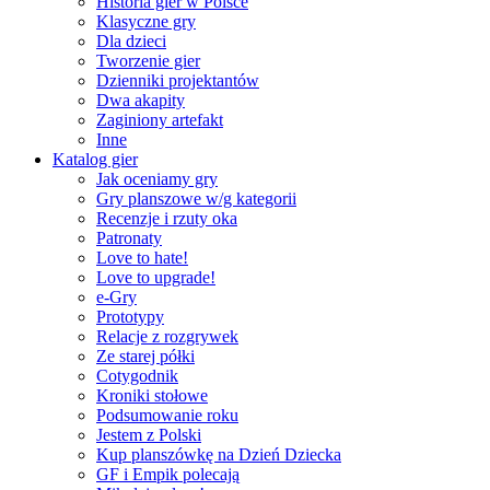
Historia gier w Polsce
Klasyczne gry
Dla dzieci
Tworzenie gier
Dzienniki projektantów
Dwa akapity
Zaginiony artefakt
Inne
Katalog gier
Jak oceniamy gry
Gry planszowe w/g kategorii
Recenzje i rzuty oka
Patronaty
Love to hate!
Love to upgrade!
e-Gry
Prototypy
Relacje z rozgrywek
Ze starej półki
Cotygodnik
Kroniki stołowe
Podsumowanie roku
Jestem z Polski
Kup planszówkę na Dzień Dziecka
GF i Empik polecają