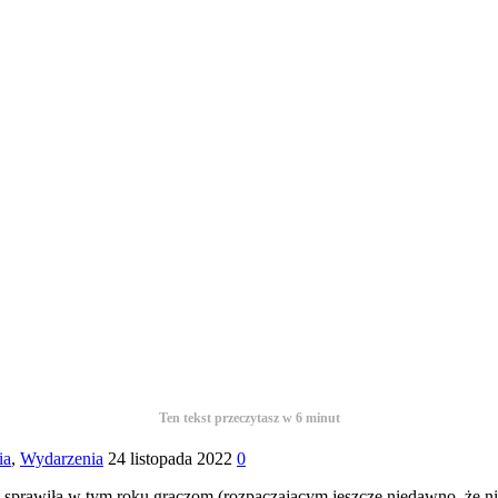
Ten tekst przeczytasz w
6
minut
ia
,
Wydarzenia
24 listopada 2022
0
wiła w tym roku graczom (rozpaczającym jeszcze niedawno, że nie b