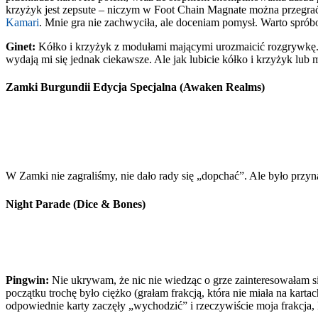
krzyżyk jest zepsute – niczym w Foot Chain Magnate można przegrać 
Kamari
. Mnie gra nie zachwyciła, ale doceniam pomysł. Warto spró
Ginet:
Kółko i krzyżyk z modułami mającymi urozmaicić rozgrywkę. A
wydają mi się jednak ciekawsze. Ale jak lubicie kółko i krzyżyk lub 
Zamki Burgundii Edycja Specjalna (Awaken Realms)
W Zamki nie zagraliśmy, nie dało rady się „dopchać”. Ale było przyna
Night Parade (Dice & Bones)
Pingwin:
Nie ukrywam, że nic nie wiedząc o grze zainteresowałam s
początku trochę było ciężko (grałam frakcją, która nie miała na kart
odpowiednie karty zaczęły „wychodzić” i rzeczywiście moja frakcja, 