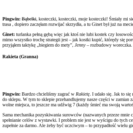
Pingwin:
Bąbelki
, kosteczki, kosteczki, moje kosteczki! Śmiały mi s
trasa , dopiero zaczęłam rozwijać skrzydła, a tu Ginet był już na mec
Ginet:
turlanka pełną gębą więc jak ktoś nie lubi kostek czy losowości
mimo wszystko trochę strategii jest – jak kostki kupić, którędy się p
przyjąłem taktykę „biegiem do mety”,
Jenny
– rozbudowy woreczka. Wy
Rakieta (Granna)
Pingwin:
Bardzo chcieliśmy zagrać w
Rakietę
. I udało się. Jak to 
do sklepu. W tym to sklepie przehandlujemy nasze części w zamian z
wolne miejsca, to jeszcze ma udźwig 7 (każdy śmieć ma swoją wartoś
Sama mechanika pozyskiwania surowców (nazwanych przeze mnie czul
spełnianie celów z wystawki. I problem nie jest w wyścigu do tych c
zupełnie za darmo. Ale żeby być uczciwym – to przypadłość wielu gie