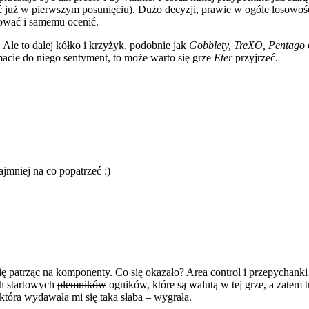
już w pierwszym posunięciu). Dużo decyzji, prawie w ogóle losowości,
bować i samemu ocenić.
le to dalej kółko i krzyżyk, podobnie jak
Gobblety, TreXO, Pentago
macie do niego sentyment, to może warto się grze
Eter
przyjrzeć.
jmniej na co popatrzeć :)
ię patrząc na komponenty. Co się okazało? Area control i przepychan
ach startowych
plemników
ogników, które są walutą w tej grze, a zatem
która wydawała mi się taka słaba – wygrała.