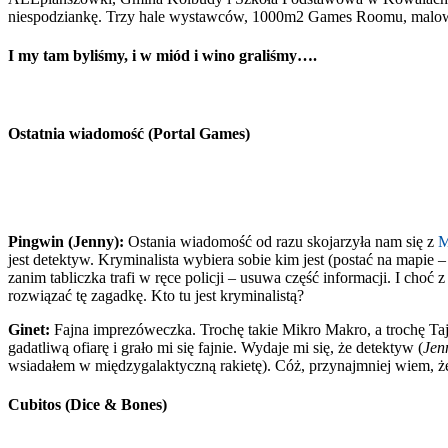
niespodziankę. Trzy hale wystawców, 1000m2 Games Roomu, malowanie
I my tam byliśmy, i w miód i wino graliśmy….
Ostatnia wiadomość (Portal Games)
Pingwin (Jenny):
Ostania wiadomość od razu skojarzyła nam się z
M
jest detektyw. Kryminalista wybiera sobie kim jest (postać na mapie – 
zanim tabliczka trafi w ręce policji – usuwa część informacji. I choć
rozwiązać tę zagadkę. Kto tu jest kryminalistą?
Ginet:
Fajna imprezóweczka. Trochę takie Mikro Makro, a trochę Taj
gadatliwą ofiarę i grało mi się fajnie. Wydaje mi się, że detektyw (
Jen
wsiadałem w międzygalaktyczną rakietę). Cóż, przynajmniej wiem, że 
Cubitos (Dice & Bones)