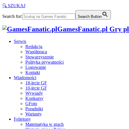
🔍 SZUKAJ
Search for:
Search Button
GamesFanatic.pl Gry pla
Serwis
Redakcja
Współpraca
Stowarzyszenie
Polityka prywatności
Logowanie
Kontakt
Wiadomości
18-lecie GF
10-lecie GF
Wywiady
Konkursy
GFoto
Poradniki
Warianty
Felietony
Matematyka w grach