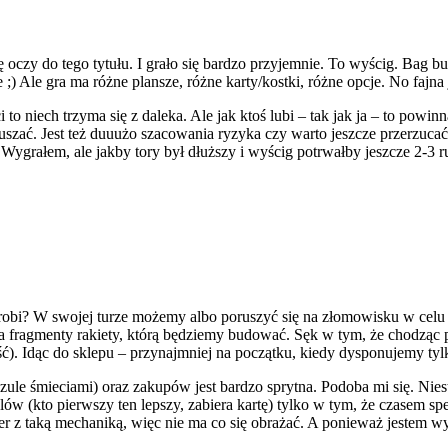
ię oczy do tego tytułu. I grało się bardzo przyjemnie. To wyścig. Bag b
ie ;) Ale gra ma różne plansze, różne karty/kostki, różne opcje. No faj
 to niech trzyma się z daleka. Ale jak ktoś lubi – tak jak ja – to powi
oruszać. Jest też duuużo szacowania ryzyka czy warto jeszcze przerzuca
grałem, ale jakby tory był dłuższy i wyścig potrwałby jeszcze 2-3 ru
się robi? W swojej turze możemy albo poruszyć się na złomowisku w celu 
a fragmenty rakiety, którą będziemy budować. Sęk w tym, że chodząc 
ć). Idąc do sklepu – przynajmniej na początku, kiedy dysponujemy tyl
e śmieciami) oraz zakupów jest bardzo sprytna. Podoba mi się. Nies
elów (kto pierwszy ten lepszy, zabiera kartę) tylko w tym, że czasem s
r z taką mechaniką, więc nie ma co się obrażać. A ponieważ jestem wy