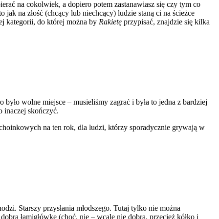
bierać na cokolwiek, a dopiero potem zastanawiasz się czy tym co
to jak na złość (chcący lub niechcący) ludzie staną ci na ścieżce
j kategorii, do której można by
Rakietę
przypisać, znajdzie się kilka
ro było wolne miejsce – musieliśmy zagrać i była to jedna z bardziej
o inaczej skończyć.
choinkowych na ten rok, dla ludzi, którzy sporadycznie grywają w
odzi. Starszy przysłania młodszego. Tutaj tylko nie można
 dobrą łamigłówkę (choć, nie – wcale nie dobrą, przecież kółko i