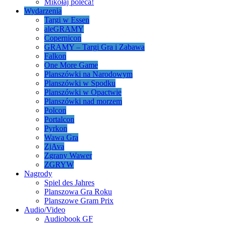
Mikołaj poleca!
Wydarzenia
Targi w Essen
aleGRAMY
Copernicon
GRAMY – Targi Gra i Zabawa
Falkon
One More Game
Planszówki na Narodowym
Planszówki w Spodku
Planszówki w Opactwie
Planszówki nad morzem
Polcon
Portalcon
Pyrkon
Wawa Gra
ZjAva
Zgrany Wawer
ZGRYW
Nagrody
Spiel des Jahres
Planszowa Gra Roku
Planszowe Gram Prix
Audio/Video
Audiobook GF