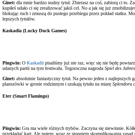
Ginet:
dla mnie bardzo nudny tytuł. Zbierasz na coś, zabiorą ci to. Z
kupiłeś udało ci się zrealizować jakiś cel. No a jak się już zmobilizu
blokując ruch i zmuszą do pustego przebiegu przez pokład statku. Mo
lepszych tytułów.
Kaskadia (Lucky Duck Games)
Pingwin:
O
Kaskadii
pisaliśmy już nie raz, więc się nie będę powtar
udanych partii na tym festiwalu. Tegoroczna nagroda
Spiel des Jahres
Ginet:
absolutnie fantastyczny tytuł. Na pewno jeden z najlepszych 
planszówki w gronie rodzinnym i szukają tytułu na miarę
Splendoru
c
Eter (Smart Flamingo)
Pingwin:
Gra ma wiele różnych trybów. Zaczyna się niewinnie. Kółko
przekładać kart. Ale potem, wraz ze stopniem skomplikowania zasad prz