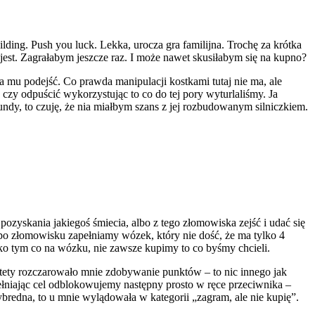
uilding. Push you luck. Lekka, urocza gra familijna. Trochę za krótka
na jest. Zagrałabym jeszcze raz. I może nawet skusiłabym się na kupno?
nna mu podejść. Co prawda manipulacji kostkami tutaj nie ma, ale
ć czy odpuścić wykorzystując to co do tej pory wyturlaliśmy. Ja
ndy, to czuję, że nia miałbym szans z jej rozbudowanym silniczkiem.
pozyskania jakiegoś śmiecia, albo z tego złomowiska zejść i udać się
po złomowisku zapełniamy wózek, który nie dość, że ma tylko 4
ko tym co na wózku, nie zawsze kupimy to co byśmy chcieli.
tety rozczarowało mnie zdobywanie punktów – to nic innego jak
pełniając cel odblokowujemy następny prosto w ręce przeciwnika –
bredna, to u mnie wylądowała w kategorii „zagram, ale nie kupię”.