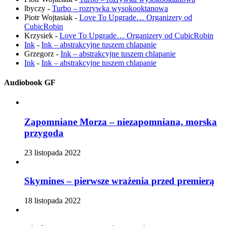
lbyczy
-
Turbo – rozrywka wysokooktanowa
Piotr Wojtasiak
-
Love To Upgrade… Organizery od
CubicRobin
Krzysiek
-
Love To Upgrade… Organizery od CubicRobin
Ink
-
Ink – abstrakcyjne tuszem chlapanie
Grzegorz
-
Ink – abstrakcyjne tuszem chlapanie
Ink
-
Ink – abstrakcyjne tuszem chlapanie
Audiobook GF
Zapomniane Morza – niezapomniana, morska
przygoda
23 listopada 2022
Skymines – pierwsze wrażenia przed premierą
18 listopada 2022