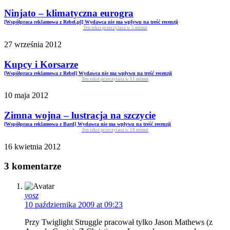
Ninjato – klimatyczna eurogra
[Współpraca reklamowa z Rebel.pl] Wydawca nie ma wpływu na treść recenzji
Ten tekst przeczytasz w
5
minut
27 września 2012
Kupcy i Korsarze
[Współpraca reklamowa z Rebel] Wydawca nie ma wpływu na treść recenzji
Ten tekst przeczytasz w
11
minut
10 maja 2012
Zimna wojna – lustracja na szczycie
[Współpraca reklamowa z Bard] Wydawca nie ma wpływu na treść recenzji
Ten tekst przeczytasz w
10
minut
16 kwietnia 2012
3 komentarze
yosz
10 października 2009 at 09:23
Przy Twiglight Struggle pracował tylko Jason Mathews (z