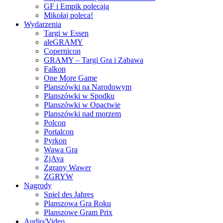
GF i Empik polecają
Mikołaj poleca!
Wydarzenia
Targi w Essen
aleGRAMY
Copernicon
GRAMY – Targi Gra i Zabawa
Falkon
One More Game
Planszówki na Narodowym
Planszówki w Spodku
Planszówki w Opactwie
Planszówki nad morzem
Polcon
Portalcon
Pyrkon
Wawa Gra
ZjAva
Zgrany Wawer
ZGRYW
Nagrody
Spiel des Jahres
Planszowa Gra Roku
Planszowe Gram Prix
Audio/Video