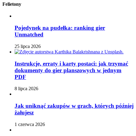
Felietony
Pojedynek na pudełka: ranking gier
Unmatched
25 lipca 2026
Instrukcje, erraty i karty postaci: jak trzymać
dokumenty do gier planszowych w jednym
PDF
8 lipca 2026
Jak uniknąć zakupów w grach, których później
żałujesz
1 czerwca 2026