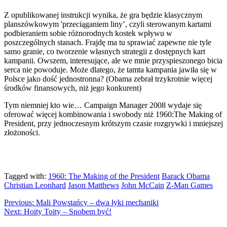
Z opublikowanej instrukcji wynika, że gra będzie klasycznym
planszówkowym 'przeciąganiem liny’, czyli sterowanym kartami
podbieraniem sobie różnorodnych kostek wpływu w
poszczególnych stanach. Frajdę ma tu sprawiać zapewne nie tyle
samo granie, co tworzenie własnych strategii z dostępnych kart
kampanii. Owszem, interesujące, ale we mnie przyspieszonego bicia
serca nie powoduje. Może dlatego, że tamta kampania jawiła się w
Polsce jako dość jednostronna? (Obama zebrał trzykrotnie więcej
środków finansowych, niż jego konkurent)
Tym niemniej kto wie… Campaign Manager 2008 wydaje się
oferować więcej kombinowania i swobody niż 1960:The Making of
President, przy jednoczesnym krótszym czasie rozgrywki i mniejszej
złożoności.
Tagged with:
1960: The Making of the President
Barack Obama
Christian Leonhard
Jason Matthews
John McCain
Z-Man Games
Previous:
Mali Powstańcy – dwa łyki mechaniki
Next:
Hoity Toity – Snobem być!