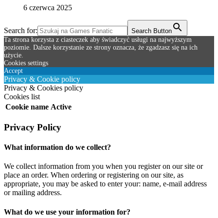
6 czerwca 2025
Search for:
Search Button
Ta strona korzysta z ciasteczek aby świadczyć usługi na najwyższym
poziomie. Dalsze korzystanie ze strony oznacza, że zgadzasz się na ich
użycie.
Cookies settings
Accept
Privacy & Cookie policy
Privacy & Cookies policy
Cookies list
Cookie name
Active
Privacy Policy
What information do we collect?
We collect information from you when you register on our site or
place an order. When ordering or registering on our site, as
appropriate, you may be asked to enter your: name, e-mail address
or mailing address.
What do we use your information for?