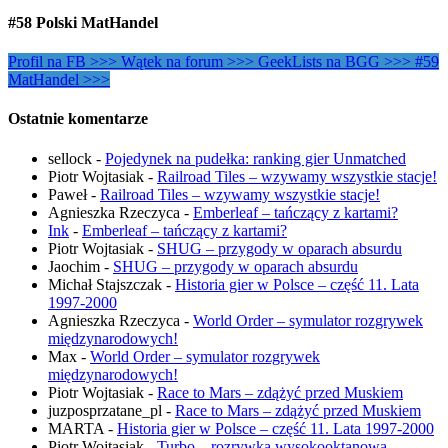
#58 Polski MatHandel
Profil na FB >>>
Wątek na forum >>>
GeekLists na BGG >>>
#59
MatHandel >>>
Ostatnie komentarze
sellock
-
Pojedynek na pudełka: ranking gier Unmatched
Piotr Wojtasiak
-
Railroad Tiles – wzywamy wszystkie stacje!
Paweł
-
Railroad Tiles – wzywamy wszystkie stacje!
Agnieszka Rzeczyca
-
Emberleaf – tańczący z kartami?
Ink
-
Emberleaf – tańczący z kartami?
Piotr Wojtasiak
-
SHUG – przygody w oparach absurdu
Jaochim
-
SHUG – przygody w oparach absurdu
Michał Stajszczak
-
Historia gier w Polsce – część 11. Lata
1997-2000
Agnieszka Rzeczyca
-
World Order – symulator rozgrywek
międzynarodowych!
Max
-
World Order – symulator rozgrywek
międzynarodowych!
Piotr Wojtasiak
-
Race to Mars – zdążyć przed Muskiem
juzposprzatane_pl
-
Race to Mars – zdążyć przed Muskiem
MARTA
-
Historia gier w Polsce – część 11. Lata 1997-2000
Piotr Wojtasiak
-
Turbo – rozrywka wysokooktanowa