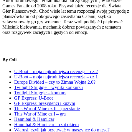
Autor forumowego "Poradnika dla początkujących", w składzie
Games Fanatic od 2008 roku. Pisywał także recenzje dla Świata
Gier Planszowych. Choć wiele lat temu rozpoczął swoją przygodę z
planszówkami od pokojowego zasiedlania Catanu, szybko
zafascynowały go gry wojenne. Teraz woli podbijać i plądrować.
Miłośnik blefowania, mechanik dobrze powiązanych z tematem
oraz rozgrywek zaciętych i gęstych od emocji.
By Odi
U-Boot – moja najtrudniejsza recenzja – cz.2
U-Boot – moja najtrudniejsza recenzja – cz.1
Europe Divided – czy to Zimna Wojna 2.0?
Twilight Struggle – wyniki konkursu
Twilight Struggle – konkurs
GF Express: U-Boot
GF Express: prezydenci i kuzyni
This War of Mine cz.II – przesłanie
This War of Mine cz.I – gra
Hannibal & Hamilcar
Hannibal & Hamilcar – rzut okiem
Wiarusi, czyli jak przetrwać w maszynce do mięsa?