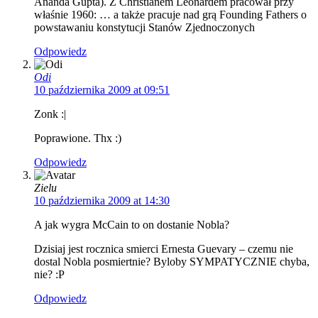
Ananda Gupta). Z Christianem Leonardem pracował przy
właśnie 1960: … a także pracuje nad grą Founding Fathers o
powstawaniu konstytucji Stanów Zjednoczonych
Odpowiedz
Odi
10 października 2009 at 09:51
Zonk :|
Poprawione. Thx :)
Odpowiedz
Zielu
10 października 2009 at 14:30
A jak wygra McCain to on dostanie Nobla?
Dzisiaj jest rocznica smierci Ernesta Guevary – czemu nie
dostal Nobla posmiertnie? Byloby SYMPATYCZNIE chyba,
nie? :P
Odpowiedz