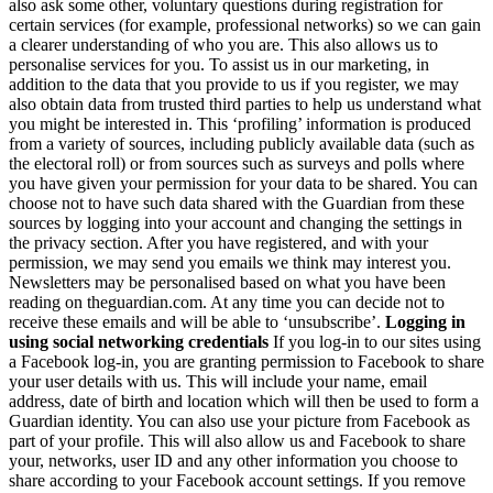
also ask some other, voluntary questions during registration for
certain services (for example, professional networks) so we can gain
a clearer understanding of who you are. This also allows us to
personalise services for you. To assist us in our marketing, in
addition to the data that you provide to us if you register, we may
also obtain data from trusted third parties to help us understand what
you might be interested in. This ‘profiling’ information is produced
from a variety of sources, including publicly available data (such as
the electoral roll) or from sources such as surveys and polls where
you have given your permission for your data to be shared. You can
choose not to have such data shared with the Guardian from these
sources by logging into your account and changing the settings in
the privacy section. After you have registered, and with your
permission, we may send you emails we think may interest you.
Newsletters may be personalised based on what you have been
reading on theguardian.com. At any time you can decide not to
receive these emails and will be able to ‘unsubscribe’.
Logging in
using social networking credentials
If you log-in to our sites using
a Facebook log-in, you are granting permission to Facebook to share
your user details with us. This will include your name, email
address, date of birth and location which will then be used to form a
Guardian identity. You can also use your picture from Facebook as
part of your profile. This will also allow us and Facebook to share
your, networks, user ID and any other information you choose to
share according to your Facebook account settings. If you remove