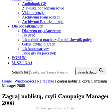
Audiobook GF
Zjawiska ponadplanszowe
Videorecenzje
Archiwum Planszostacji
Archiwum Boardgamegirl
Dla początkujących
Dlaczego gry planszowe
Jak grać
Jak mówić o grach czyli mini-słownik pojęć
Gdzie czytać o grach
Jak kupować gry
Jakie gry na początek
FORUM
🔍 SZUKAJ
Search for:
Search Button
Home
|
Wiadomości
|
Na radarze
|
Zagraj noblistą, czyli Campaign
Manager 2008
Zagraj noblistą, czyli Campaign Manager
2008
Ten tekst przeczytasz w
2
minut