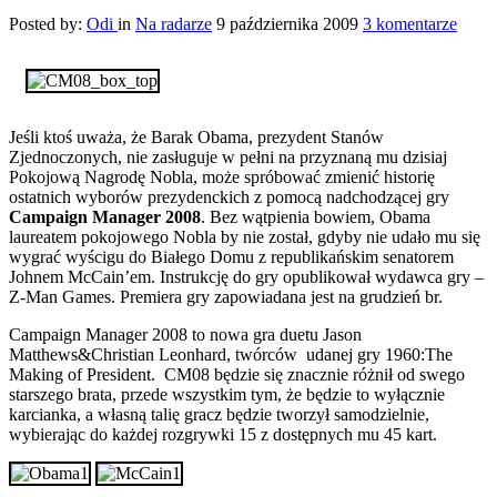
Posted by:
Odi
in
Na radarze
9 października 2009
3 komentarze
Jeśli ktoś uważa, że Barak Obama, prezydent Stanów
Zjednoczonych, nie zasługuje w pełni na przyznaną mu dzisiaj
Pokojową Nagrodę Nobla, może spróbować zmienić historię
ostatnich wyborów prezydenckich z pomocą nadchodzącej gry
Campaign Manager 2008
. Bez wątpienia bowiem, Obama
laureatem pokojowego Nobla by nie został, gdyby nie udało mu się
wygrać wyścigu do Białego Domu z republikańskim senatorem
Johnem McCain’em. Instrukcję do gry opublikował wydawca gry –
Z-Man Games. Premiera gry zapowiadana jest na grudzień br.
Campaign Manager 2008 to nowa gra duetu Jason
Matthews&Christian Leonhard, twórców udanej gry 1960:The
Making of President. CM08 będzie się znacznie różnił od swego
starszego brata, przede wszystkim tym, że będzie to wyłącznie
karcianka, a własną talię gracz będzie tworzył samodzielnie,
wybierając do każdej rozgrywki 15 z dostępnych mu 45 kart.