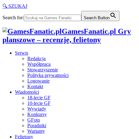
🔍 SZUKAJ
Search for:
Search Button
GamesFanatic.pl Gry
planszowe – recenzje, felietony
Serwis
Redakcja
Współpraca
Stowarzyszenie
Polityka prywatności
Logowanie
Kontakt
Wiadomości
18-lecie GF
10-lecie GF
Wywiady
Konkursy
GFoto
Poradniki
Warianty
Felietony