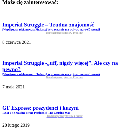
Może cię zainteresować:
Imperial Struggle – Trudna znajomość
[Współpraca reklamowa z Phalanx] Wydawca nie ma wpływu na treść recenzji
Ten tekst przeczytasz w
10
minut
8 czerwca 2021
Imperial Struggle -„uff, nigdy więcej”. Ale czy na
pewno?
[Współpraca reklamowa z Phalanx] Wydawca nie ma wpływu na treść recenzji
Ten tekst przeczytasz w
12
minut
7 maja 2021
GF Express: prezydenci i kuzyni
1960: The Making of the President i The Cousins War
Ten tekst przeczytasz w
4
minut
28 lutego 2019