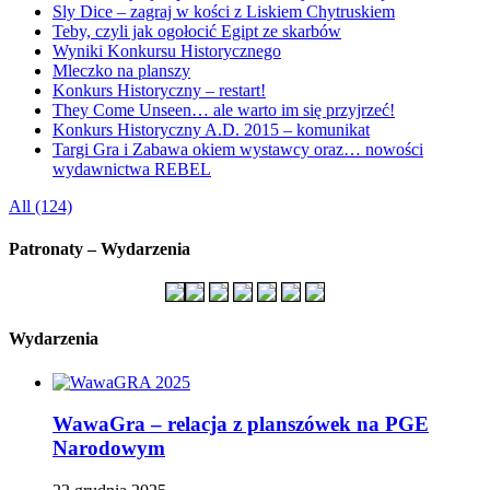
Sly Dice – zagraj w kości z Liskiem Chytruskiem
Teby, czyli jak ogołocić Egipt ze skarbów
Wyniki Konkursu Historycznego
Mleczko na planszy
Konkurs Historyczny – restart!
They Come Unseen… ale warto im się przyjrzeć!
Konkurs Historyczny A.D. 2015 – komunikat
Targi Gra i Zabawa okiem wystawcy oraz… nowości
wydawnictwa REBEL
All (124)
Patronaty – Wydarzenia
Wydarzenia
WawaGra – relacja z planszówek na PGE
Narodowym