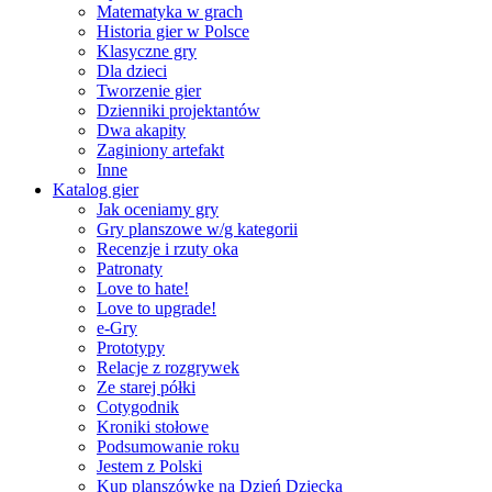
Matematyka w grach
Historia gier w Polsce
Klasyczne gry
Dla dzieci
Tworzenie gier
Dzienniki projektantów
Dwa akapity
Zaginiony artefakt
Inne
Katalog gier
Jak oceniamy gry
Gry planszowe w/g kategorii
Recenzje i rzuty oka
Patronaty
Love to hate!
Love to upgrade!
e-Gry
Prototypy
Relacje z rozgrywek
Ze starej półki
Cotygodnik
Kroniki stołowe
Podsumowanie roku
Jestem z Polski
Kup planszówkę na Dzień Dziecka