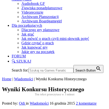
Audiobook GF
Zjawiska ponadplanszowe
Videorecenzje
Archiwum Planszostacji
Archiwum Boardgamegirl
Dla początkujących
Dlaczego gry planszowe
Jak grać
Jak mówić o grach czyli mini-słownik pojęć
Gdzie czytać o grach
Jak kupować gry
Jakie gry na początek
FORUM
🔍 SZUKAJ
Search for:
Search Button
Home
|
Wiadomości
|
Wyniki Konkursu Historycznego
Wyniki Konkursu Historycznego
Ten tekst przeczytasz w
3
minut
Posted by:
Odi
in
Wiadomości
16 grudnia 2015
2 komentarze