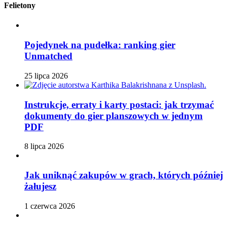
Felietony
Pojedynek na pudełka: ranking gier
Unmatched
25 lipca 2026
Instrukcje, erraty i karty postaci: jak trzymać
dokumenty do gier planszowych w jednym
PDF
8 lipca 2026
Jak uniknąć zakupów w grach, których później
żałujesz
1 czerwca 2026