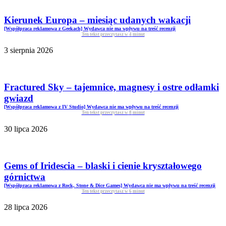
Kierunek Europa – miesiąc udanych wakacji
[Współpraca reklamowa z Geekach] Wydawca nie ma wpływu na treść recenzji
Ten tekst przeczytasz w
4
minut
3 sierpnia 2026
Fractured Sky – tajemnice, magnesy i ostre odłamki
gwiazd
[Współpraca reklamowa z IV Studio] Wydawca nie ma wpływu na treść recenzji
Ten tekst przeczytasz w
8
minut
30 lipca 2026
Gems of Iridescia – blaski i cienie kryształowego
górnictwa
[Współpraca reklamowa z Rock, Stone & Dice Games] Wydawca nie ma wpływu na treść recenzji
Ten tekst przeczytasz w
6
minut
28 lipca 2026