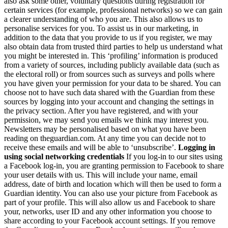
also ask some other, voluntary questions during registration for
certain services (for example, professional networks) so we can gain
a clearer understanding of who you are. This also allows us to
personalise services for you. To assist us in our marketing, in
addition to the data that you provide to us if you register, we may
also obtain data from trusted third parties to help us understand what
you might be interested in. This ‘profiling’ information is produced
from a variety of sources, including publicly available data (such as
the electoral roll) or from sources such as surveys and polls where
you have given your permission for your data to be shared. You can
choose not to have such data shared with the Guardian from these
sources by logging into your account and changing the settings in
the privacy section. After you have registered, and with your
permission, we may send you emails we think may interest you.
Newsletters may be personalised based on what you have been
reading on theguardian.com. At any time you can decide not to
receive these emails and will be able to ‘unsubscribe’.
Logging in
using social networking credentials
If you log-in to our sites using
a Facebook log-in, you are granting permission to Facebook to share
your user details with us. This will include your name, email
address, date of birth and location which will then be used to form a
Guardian identity. You can also use your picture from Facebook as
part of your profile. This will also allow us and Facebook to share
your, networks, user ID and any other information you choose to
share according to your Facebook account settings. If you remove