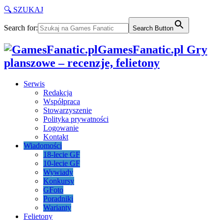
🔍 SZUKAJ
Search for:
Search Button
GamesFanatic.pl Gry
planszowe – recenzje, felietony
Serwis
Redakcja
Współpraca
Stowarzyszenie
Polityka prywatności
Logowanie
Kontakt
Wiadomości
18-lecie GF
10-lecie GF
Wywiady
Konkursy
GFoto
Poradniki
Warianty
Felietony