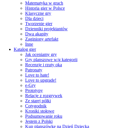
Matematyka w grach
Historia gier w Polsce
Klasyczne gry
Dla dzieci
Tworzenie gier
Dzienniki projektantów
Dwa akapity
Zaginiony artefakt
Inne
Katalog gier
Jak oceniamy gry
Gry planszowe w/g kategorii
Recenzje i rzuty oka
Patronaty
Love to hate!
Love to upgrade!
e-Gry
Prototypy
Relacje z rozgrywek
Ze starej półki
Cotygodnik
Kroniki stołowe
Podsumowanie roku
Jestem z Polski
Kup planszówkę na Dzień Dziecka