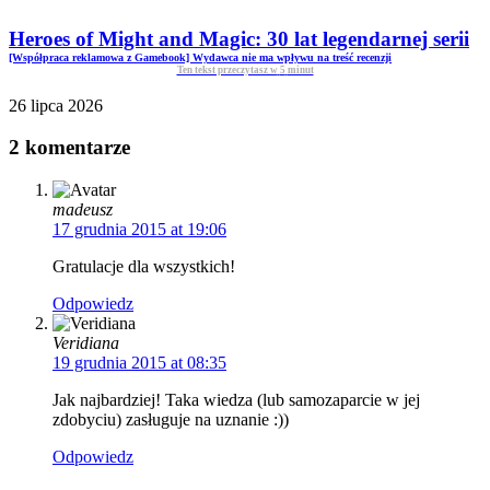
Heroes of Might and Magic: 30 lat legendarnej serii
[Współpraca reklamowa z Gamebook] Wydawca nie ma wpływu na treść recenzji
Ten tekst przeczytasz w
5
minut
26 lipca 2026
2 komentarze
madeusz
17 grudnia 2015 at 19:06
Gratulacje dla wszystkich!
Odpowiedz
Veridiana
19 grudnia 2015 at 08:35
Jak najbardziej! Taka wiedza (lub samozaparcie w jej
zdobyciu) zasługuje na uznanie :))
Odpowiedz