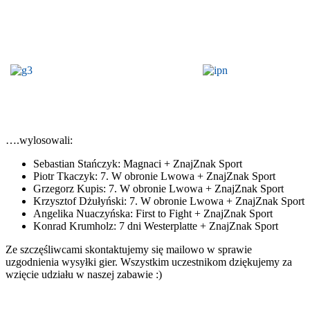
….wylosowali:
Sebastian Stańczyk:
Magnaci + ZnajZnak Sport
Piotr Tkaczyk:
7. W obronie Lwowa + ZnajZnak Sport
Grzegorz Kupis:
7. W obronie Lwowa + ZnajZnak Sport
Krzysztof Dżułyński:
7. W obronie Lwowa + ZnajZnak Sport
Angelika Nuaczyńska
: First to Fight + ZnajZnak Sport
Konrad Krumholz
: 7 dni Westerplatte + ZnajZnak Sport
Ze szczęśliwcami skontaktujemy się mailowo w sprawie
uzgodnienia wysyłki gier. Wszystkim uczestnikom dziękujemy za
wzięcie udziału w naszej zabawie :)