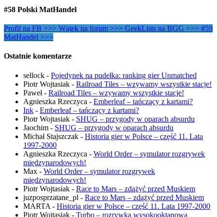
#58 Polski MatHandel
Profil na FB >>>
Wątek na forum >>>
GeekLists na BGG >>>
#59
MatHandel >>>
Ostatnie komentarze
sellock
-
Pojedynek na pudełka: ranking gier Unmatched
Piotr Wojtasiak
-
Railroad Tiles – wzywamy wszystkie stacje!
Paweł
-
Railroad Tiles – wzywamy wszystkie stacje!
Agnieszka Rzeczyca
-
Emberleaf – tańczący z kartami?
Ink
-
Emberleaf – tańczący z kartami?
Piotr Wojtasiak
-
SHUG – przygody w oparach absurdu
Jaochim
-
SHUG – przygody w oparach absurdu
Michał Stajszczak
-
Historia gier w Polsce – część 11. Lata
1997-2000
Agnieszka Rzeczyca
-
World Order – symulator rozgrywek
międzynarodowych!
Max
-
World Order – symulator rozgrywek
międzynarodowych!
Piotr Wojtasiak
-
Race to Mars – zdążyć przed Muskiem
juzposprzatane_pl
-
Race to Mars – zdążyć przed Muskiem
MARTA
-
Historia gier w Polsce – część 11. Lata 1997-2000
Piotr Wojtasiak
-
Turbo – rozrywka wysokooktanowa