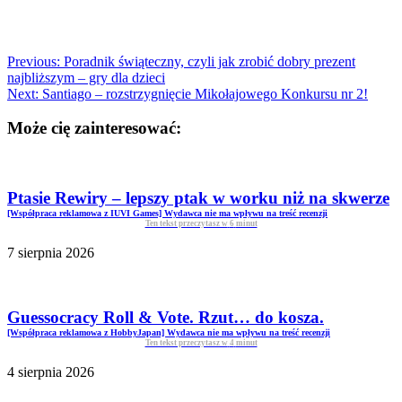
Previous:
Poradnik świąteczny, czyli jak zrobić dobry prezent
najbliższym – gry dla dzieci
Next:
Santiago – rozstrzygnięcie Mikołajowego Konkursu nr 2!
Może cię zainteresować:
Ptasie Rewiry – lepszy ptak w worku niż na skwerze
[Współpraca reklamowa z IUVI Games] Wydawca nie ma wpływu na treść recenzji
Ten tekst przeczytasz w
6
minut
7 sierpnia 2026
Guessocracy Roll & Vote. Rzut… do kosza.
[Współpraca reklamowa z HobbyJapan] Wydawca nie ma wpływu na treść recenzji
Ten tekst przeczytasz w
4
minut
4 sierpnia 2026