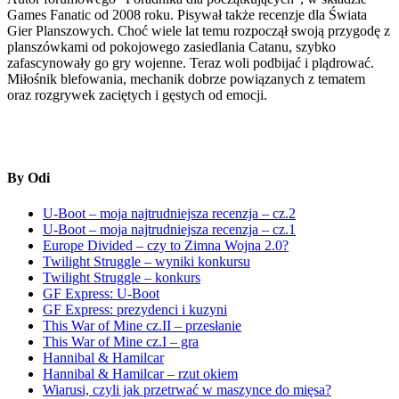
Games Fanatic od 2008 roku. Pisywał także recenzje dla Świata
Gier Planszowych. Choć wiele lat temu rozpoczął swoją przygodę z
planszówkami od pokojowego zasiedlania Catanu, szybko
zafascynowały go gry wojenne. Teraz woli podbijać i plądrować.
Miłośnik blefowania, mechanik dobrze powiązanych z tematem
oraz rozgrywek zaciętych i gęstych od emocji.
By Odi
U-Boot – moja najtrudniejsza recenzja – cz.2
U-Boot – moja najtrudniejsza recenzja – cz.1
Europe Divided – czy to Zimna Wojna 2.0?
Twilight Struggle – wyniki konkursu
Twilight Struggle – konkurs
GF Express: U-Boot
GF Express: prezydenci i kuzyni
This War of Mine cz.II – przesłanie
This War of Mine cz.I – gra
Hannibal & Hamilcar
Hannibal & Hamilcar – rzut okiem
Wiarusi, czyli jak przetrwać w maszynce do mięsa?