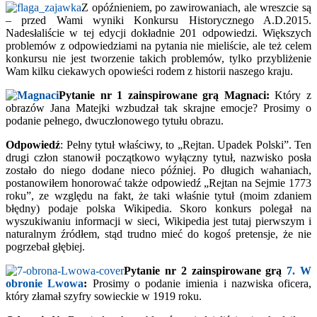
Z opóźnieniem, po zawirowaniach, ale wreszcie są
– przed Wami wyniki Konkursu Historycznego A.D.2015.
Nadesłaliście w tej edycji dokładnie 201 odpowiedzi. Większych
problemów z odpowiedziami na pytania nie mieliście, ale też celem
konkursu nie jest tworzenie takich problemów, tylko przybliżenie
Wam kilku ciekawych opowieści rodem z historii naszego kraju.
Pytanie nr 1
zainspirowane grą
Magnaci:
Który z
obrazów Jana Matejki wzbudzał tak skrajne emocje? Prosimy o
podanie pełnego, dwuczłonowego tytułu obrazu.
Odpowiedź
: Pełny tytuł właściwy, to „Rejtan. Upadek Polski”. Ten
drugi człon stanowił początkowo wyłączny tytuł, nazwisko posła
zostało do niego dodane nieco później. Po długich wahaniach,
postanowiłem honorować także odpowiedź „Rejtan na Sejmie 1773
roku”, ze względu na fakt, że taki właśnie tytuł (moim zdaniem
błędny) podaje polska Wikipedia. Skoro konkurs polegał na
wyszukiwaniu informacji w sieci, Wikipedia jest tutaj pierwszym i
naturalnym źródłem, stąd trudno mieć do kogoś pretensje, że nie
pogrzebał głębiej.
Pytanie nr 2
zainspirowane grą
7. W
obronie Lwowa
:
Prosimy o podanie imienia i nazwiska oficera,
który złamał szyfry sowieckie w 1919 roku.