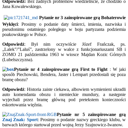
Odpowiedź:
Bez żadnych problemów wiedzieliście, że chodziło o
Jana Kowalewskiego.
Pytanie nr 3
zainspirowane grą
Bohaterowie
Wyklęci
: Prosimy o podanie daty śmierci, imienia, nazwiska i
pseudonimu ostatniego poległego w boju partyzanta podziemia
poakowskiego w Polsce.
Odpowiedź
: Był nim oczywiście Józef Frańczak, ps.
„Lalek”/”Laluś”, zastrzelony w walce z funkcjonariuszami SB i
ZOMO 21 października 1963 w wiosce Majdan Kozic Górnych
(Lubelszczyzna).
Pytanie nr 4
zainspirowane grą
First to Fight
: W jaki
sposób Piechowski, Bendera, Jaster i Lempart przedostali się poza
bramę obozu?
Odpowiedź
: Historia zaiste ciekawa, albowiem wymienieni ukradli
auto komendanta obozu i niemieckie mundury, a następnie
wyjechali przez bramę główną pod pretekstem konieczności
eskortowania więźnia.
Pytanie nr 5
zainspirowane grą
Znaj Znak:
Sport
: Prosimy o podanie nazwy greckiego klubu, w
barwach którego startował przed wojną Jerzy Szajnowicz-Iwanow.