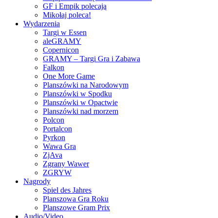
GF i Empik polecają
Mikołaj poleca!
Wydarzenia
Targi w Essen
aleGRAMY
Copernicon
GRAMY – Targi Gra i Zabawa
Falkon
One More Game
Planszówki na Narodowym
Planszówki w Spodku
Planszówki w Opactwie
Planszówki nad morzem
Polcon
Portalcon
Pyrkon
Wawa Gra
ZjAva
Zgrany Wawer
ZGRYW
Nagrody
Spiel des Jahres
Planszowa Gra Roku
Planszowe Gram Prix
Audio/Video