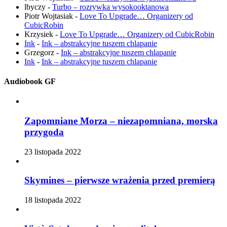
lbyczy
-
Turbo – rozrywka wysokooktanowa
Piotr Wojtasiak
-
Love To Upgrade… Organizery od
CubicRobin
Krzysiek
-
Love To Upgrade… Organizery od CubicRobin
Ink
-
Ink – abstrakcyjne tuszem chlapanie
Grzegorz
-
Ink – abstrakcyjne tuszem chlapanie
Ink
-
Ink – abstrakcyjne tuszem chlapanie
Audiobook GF
Zapomniane Morza – niezapomniana, morska
przygoda
23 listopada 2022
Skymines – pierwsze wrażenia przed premierą
18 listopada 2022