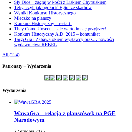
Sly Dice – zagraj w kości z Liskiem Chytruskiem
Teby, czyli jak ogołocić Egipt ze skarbów
Wyniki Konkursu Historycznego
Mleczko na planszy
Konkurs Historyczny – restart!
They Come Unseen… ale warto im się przyjrzeć!
Konkurs Historyczny A.D. 2015 – komunikat
Targi Gra i Zabawa okiem wystawcy oraz… nowości
wydawnictwa REBEL
All (124)
Patronaty – Wydarzenia
Wydarzenia
WawaGra – relacja z planszówek na PGE
Narodowym
22 grudnia 2025