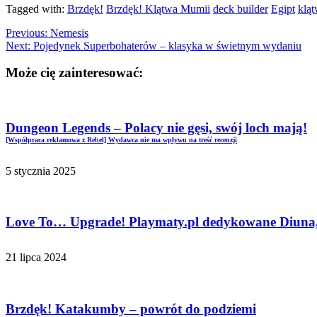
Tagged with:
Brzdęk!
Brzdęk! Klątwa Mumii
deck builder
Egipt
klą
Previous:
Nemesis
Next:
Pojedynek Superbohaterów – klasyka w świetnym wydaniu
Może cię zainteresować:
Dungeon Legends – Polacy nie gęsi, swój loch mają!
[Współpraca reklamowa z Rebel] Wydawca nie ma wpływu na treść recenzji
5 stycznia 2025
Love To… Upgrade! Playmaty.pl dedykowane Diuna,
21 lipca 2024
Brzdęk! Katakumby – powrót do podziemi