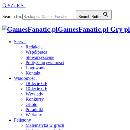
🔍 SZUKAJ
Search for:
Search Button
GamesFanatic.pl Gry pla
Serwis
Redakcja
Współpraca
Stowarzyszenie
Polityka prywatności
Logowanie
Kontakt
Wiadomości
18-lecie GF
10-lecie GF
Wywiady
Konkursy
GFoto
Poradniki
Warianty
Felietony
Matematyka w grach