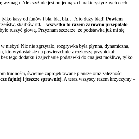
ę wzmaga. Ale czyż nie jest on jedną z charakterystycznych cech
ą
tylko kasy od fanów i bla, bla, bla…
A to duży błąd!
Powiem
czeństw, skarbów itd. –
wszystko to razem zarówno przepalało
było ruszyć głową. Przyznam szczerze, że podstawka już mi się
n w niebyt! Nic nie zgrzytało, rozgrywka była płynna, dynamiczna,
en, kto wydostał się na powierzchnie z rozkoszą przypiekał
ez tego dodatku i zajechanie podstawki do cna jest możliwe, tylko
iom
trudności, świetnie zaprojektowane plansze oraz zależności
zcze fajniej i jeszcze sprawniej.
A teraz wszyscy razem krzyczymy –