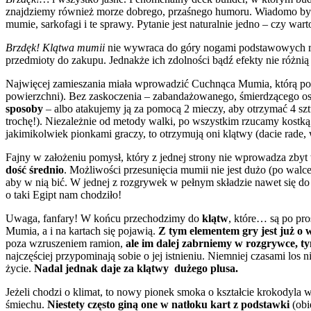
znajdziemy również morze dobrego, przaśnego humoru. Wiadomo było,
mumie, sarkofagi i te sprawy. Pytanie jest naturalnie jedno – czy war
Brzdęk! Klątwa mumii
nie wywraca do góry nogami podstawowych r
przedmioty do zakupu. Jednakże ich zdolności bądź efekty nie różnią
Najwięcej zamieszania miała wprowadzić Cuchnąca Mumia, którą po
powierzchni). Bez zaskoczenia – zabandażowanego, śmierdzącego oso
sposoby
– albo atakujemy ją za pomocą 2 mieczy, aby otrzymać 4 sztu
trochę!). Niezależnie od metody walki, po wszystkim rzucamy kostką
jakimikolwiek pionkami graczy, to otrzymują oni klątwy (dacie rade, 
Fajny w założeniu pomysł, który z jednej strony nie wprowadza zbyt
dość średnio
. Możliwości przesunięcia mumii nie jest dużo (po walce 
aby w nią bić. W jednej z rozgrywek w pełnym składzie nawet się do 
o taki Egipt nam chodziło!
Uwaga, fanfary! W końcu przechodzimy do
klątw
, które… są po pr
Mumia, a i na kartach się pojawią.
Z tym elementem gry jest już o w
poza wzruszeniem ramion,
ale im dalej zabrniemy w rozgrywce, ty
najczęściej przypominają sobie o jej istnieniu. Niemniej czasami los n
życie.
Nadal jednak daje za klątwy dużego plusa.
Jeżeli chodzi o klimat, to nowy pionek smoka o kształcie krokodyla 
śmiechu.
Niestety często giną one w natłoku kart z podstawki
(obi