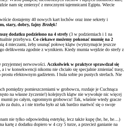
jdzie nam się zmierzyć z mrocznymi tajemnicami Egiptu. Wiecie
iście dostajemy 40 nowych kart lochów oraz inne sekrety i
m, stary, dobry, fajny
Brzdęk!
nszę dodatku podzielono na 4 strefy
(3 w podziemiach i 1 na
ktualnie przebywa.
Co ciekawe możemy pokonać mumię na 2
 nią 4 mieczami, żeby usunąć połowę klątw (wytrzymajcie jeszcze
ego delikwenta zgodnie z wynikiem. Kiedy mumia wejdzie do strefy z
ile przyjemnej nerwowości.
Aczkolwiek w praktyce sprawdzał się
, a i w konsekwencji nikomu nie chciało się specjalnie zmieniać trasy,
 prostu efektownym gadżetem. I hula sobie po pustych strefach. Nie
ach
pomiędzy pomieszczeniami w grobowcu, rozdaje je Cuchnąca
zęsto na własne życzenie!) kolejnych klątw nie wywołuje nic więcej
tej mumii po całym, ogromnym grobowcu! Tak, właśnie wtedy gracze
yło za dużo, a i nie trzeba było aż tak bardzo martwić się o swoje
nam nie tylko odpowiednią estetykę, lecz także kupę (he, he, he…)
a kartę z dodatku dopiero w 4 czy 5 turze, a przecież ganianie na