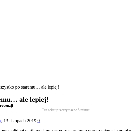
zystko po staremu… ale lepiej!
emu… ale lepiej!
recenzji
Ten tekst przeczytasz w
5
minut
je
13 listopada 2019
0
wę solidnej partii musimy łączyć ze sprytnym poruszaniem się po plan