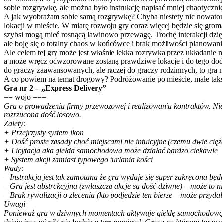
sobie rozgrywkę, ale można było instrukcję napisać mniej chaotyczni
A jak wyobrażam sobie samą rozgrywkę? Chyba niestety nic nowato
lokacji w mieście. W miarę rozwoju gry coraz więcej będzie się groma
szybsi mogą mieć rosnącą lawinowo przewagę. Trochę interakcji dzięk
ale boję się o totalny chaos w końcówce i brak możliwości planowani
Ale celem tej gry może jest właśnie lekka rozrywka przez układanie m
a może wręcz odwzorowane zostaną prawdziwe lokacje i do tego dodan
do graczy zaawansowanych, ale raczej do graczy rodzinnych, to gra 
A co powiem na temat drogowy? Podróżowanie po mieście, małe taks
Gra nr 2 – „Express Delivery”
== wojo ===
Gra o prowadzeniu firmy przewozowej i realizowaniu kontraktów. Nies
rozrzucona dość losowo.
Zalety:
+ Przejrzysty system ikon
+ Dość proste zasady choć miejscami nie intuicyjne (czemu dwie ci
+ Licytacja aka giełda samochodowa może działać bardzo ciekawie
+ System akcji zamiast typowego turlania kości
Wady:
– Instrukcja jest tak zamotana że gra wydaje się super zakręcona będ
– Gra jest abstrakcyjna (zwłaszcza akcje są dość dziwne) – może to n
– Brak rywalizacji o zlecenia (kto podjedzie ten bierze – może przyda
Uwagi
Ponieważ gra w dziwnych momentach aktywuje giełdę samochodową (5 a
dzieje inaczej nikt nie będzie o tym pamiętał. Gracz na którego turz