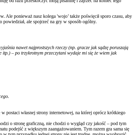
nuję od razu przeskoczyć moją pisaninę i zajrzeć na koniec tego
w. Ale ponieważ nasz kolega 'wojo’ także poświęcił sporo czasu, aby
o powiedział, ale spojrzeć na gry w sposób ogólny.
 wyjaśnia nawet najprostszych rzeczy (np. gracze jak sądzę poruszają
itp.) – po trzykrotnym przeczytani wydaje mi się że wiem jak
cego.
 postaci własnej strony internetowej, na której oprócz krótkiego
dzi o stronę graficzną, nie chodzi o wygląd czy jakość – pod tym
 tematu podejść z większym zaangażowaniem. Tym razem gra sama się
co w tym przypadku jednej strony nie jest trudne, można wyobrazić