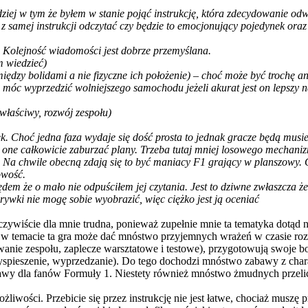
ej w tym że byłem w stanie pojąć instrukcję, która zdecydowanie odwo
amej instrukcji odczytać czy będzie to emocjonujący pojedynek oraz wa
y. Kolejność wiadomości jest dobrze przemyślana.
m wiedzieć)
między bolidami a nie fizyczne ich położenie) – choć może być trochę a
óc wyprzedzić wolniejszego samochodu jeżeli akurat jest on lepszy n
 właściwy, rozwój zespołu)
. Choć jedna faza wydaje się dość prosta to jednak gracze będą musieli
 one całkowicie zaburzać plany. Trzeba tutaj mniej losowego mechani
Na chwile obecną zdają się to być maniacy F1 grający w planszowy. Gr
owość.
em że o mało nie odpuściłem jej czytania. Jest to dziwne zwłaszcza że n
rywki nie mogę sobie wyobrazić, więc ciężko jest ją oceniać
wiście dla mnie trudna, ponieważ zupełnie mnie ta tematyka dotąd nie
się w temacie ta gra może dać mnóstwo przyjemnych wrażeń w czasie ro
anie zespołu, zaplecze warsztatowe i testowe), przygotowują swoje bo
rzyspieszenie, wyprzedzanie). Do tego dochodzi mnóstwo zabawy z ch
 dla fanów Formuły 1. Niestety również mnóstwo żmudnych przelic
ożliwości. Przebicie się przez instrukcję nie jest łatwe, chociaż musz