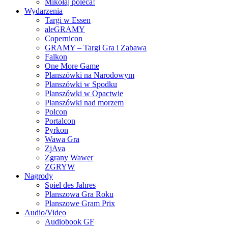
Mikołaj poleca!
Wydarzenia
Targi w Essen
aleGRAMY
Copernicon
GRAMY – Targi Gra i Zabawa
Falkon
One More Game
Planszówki na Narodowym
Planszówki w Spodku
Planszówki w Opactwie
Planszówki nad morzem
Polcon
Portalcon
Pyrkon
Wawa Gra
ZjAva
Zgrany Wawer
ZGRYW
Nagrody
Spiel des Jahres
Planszowa Gra Roku
Planszowe Gram Prix
Audio/Video
Audiobook GF