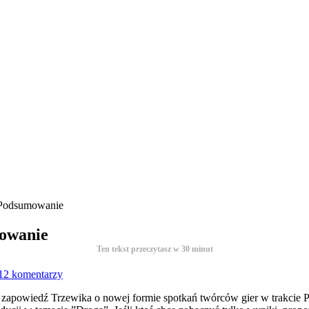
 Podsumowanie
mowanie
Ten tekst przeczytasz w
30
minut
12 komentarzy
 zapowiedź Trzewika o nowej formie spotkań twórców gier w trakcie P