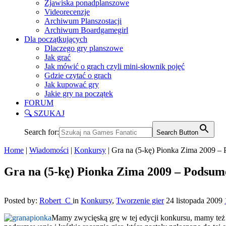
Zjawiska ponadplanszowe
Videorecenzje
Archiwum Planszostacji
Archiwum Boardgamegirl
Dla początkujących
Dlaczego gry planszowe
Jak grać
Jak mówić o grach czyli mini-słownik pojęć
Gdzie czytać o grach
Jak kupować gry
Jakie gry na początek
FORUM
🔍 SZUKAJ
Search for:
Search Button
Home
|
Wiadomości
|
Konkursy
|
Gra na (5-kę) Pionka Zima 2009 –
Gra na (5-kę) Pionka Zima 2009 – Podsu
Posted by:
Robert_C
in
Konkursy
,
Tworzenie gier
24 listopada 2009
Mamy zwycięską grę w tej edycji konkursu, mamy też