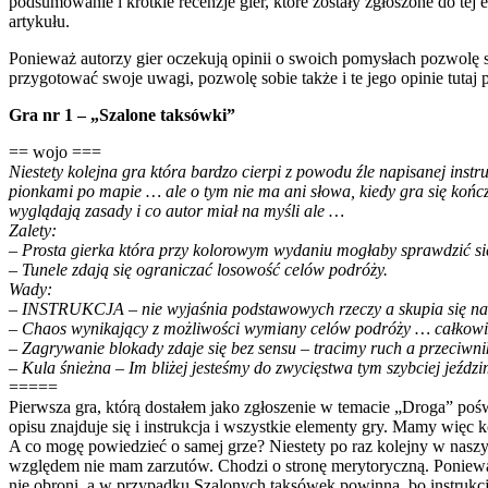
podsumowanie i krótkie recenzje gier, które zostały zgłoszone do tej
artykułu.
Ponieważ autorzy gier oczekują opinii o swoich pomysłach pozwolę s
przygotować swoje uwagi, pozwolę sobie także i te jego opinie tutaj 
Gra nr 1 – „Szalone taksówki”
== wojo ===
Niestety kolejna gra która bardzo cierpi z powodu źle napisanej instr
pionkami po mapie … ale o tym nie ma ani słowa, kiedy gra się kończ
wyglądają zasady i co autor miał na myśli ale …
Zalety:
– Prosta gierka która przy kolorowym wydaniu mogłaby sprawdzić się
– Tunele zdają się ograniczać losowość celów podróży.
Wady:
– INSTRUKCJA – nie wyjaśnia podstawowych rzeczy a skupia się na 
– Chaos wynikający z możliwości wymiany celów podróży … całkowicie
– Zagrywanie blokady zdaje się bez sensu – tracimy ruch a przeciwnik
– Kula śnieżna – Im bliżej jesteśmy do zwycięstwa tym szybciej jeź
=====
Pierwsza gra, którą dostałem jako zgłoszenie w temacie „Droga” pośw
opisu znajduje się i instrukcja i wszystkie elementy gry. Mamy więc
A co mogę powiedzieć o samej grze? Niestety po raz kolejny w naszy
względem nie mam zarzutów. Chodzi o stronę merytoryczną. Ponieważ
nie obroni, a w przypadku Szalonych taksówek powinna, bo instrukcja