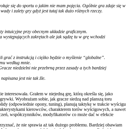
łuje się do sportu o jakim nie mam pojęcia. Ogólnie gra zdaje się w
dy i zalety gry gdyż jest tutaj tak dużo różnych rzeczy.
nty intuicyjne przy obecnym układzie graficznym.
a występujących zakrętach ale jak sądzę tu w grę wchodzi
 grać z instrukcją i ciężko będzie o myślenie “globalne”.
zmu według mnie.
acze niedzielni nie przebrną przez zasady a tych bardziej
apisana jest nie tak źle.
 interesowała. Grałem w niejedną grę, którą określa się, jako
zgrywki. Wyobrażam sobie, jak gracze siedzą nad planszą toru
lidy (odpowiednie opony, tuning), planują taktykę w trakcie wyścigu
arakterystykami kierowców, charakterem torów wyścigowych, a nawet
zeń, współczynników, modyfikatorów co może dać w efekcie
ę przyznać, że nie sprawia aż tak dużego problemu. Bardziej obawiam