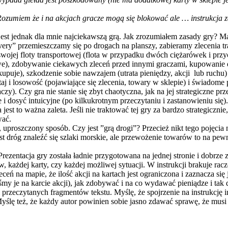
Rozumiem że i na akcjach gracze mogą się blokować ale … instrukcja zd
jest jednak dla mnie najciekawszą grą. Jak zrozumiałem zasady gry? 
very” przemieszczamy się po drogach na planszy, zabieramy zlecenia t
wojej floty transportowej (flota w przypadku dwóch ciężarówek i prz
gowe), zdobywanie ciekawych zleceń przed innymi graczami, kupowanie
e kupuje), szkodzenie sobie nawzajem (utrata pieniędzy, akcji lub ruchu
 i losowość (pojawiające się zlecenia, towary w sklepie) i świadome
). Czy gra nie stanie się zbyt chaotyczna, jak na jej strategiczne prz
 i dosyć intuicyjne (po kilkukrotnym przeczytaniu i zastanowieniu się
t to ważna zaleta. Jeśli nie traktować tej gry za bardzo strategiczni
wać.
proszczony sposób. Czy jest ”grą drogi”? Przecież nikt tego pojęcia 
st dróg znaleźć się szlaki morskie, ale przewożenie towarów to na pe
zentacja gry została ładnie przygotowana na jednej stronie i dobrze zac
 każdej karty, czy każdej możliwej sytuacji. W instrukcji brakuje rac
eceń na mapie, że ilość akcji na kartach jest ograniczona i zaznacza 
śmy je na karcie akcji), jak zdobywać i na co wydawać pieniądze i ta
 przeczytanych fragmentów tekstu. Myślę, że spojrzenie na instrukcję
yślę też, że każdy autor powinien sobie jasno zdawać sprawę, że musi 