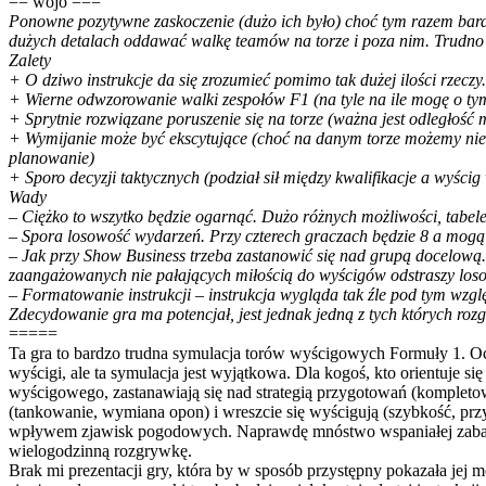
== wojo ===
Ponowne pozytywne zaskoczenie (dużo ich było) choć tym razem bardzi
dużych detalach oddawać walkę teamów na torze i poza nim. Trudno z s
Zalety
+ O dziwo instrukcje da się zrozumieć pomimo tak dużej ilości rzecz
+ Wierne odwzorowanie walki zespołów F1 (na tyle na ile mogę o ty
+ Sprytnie rozwiązane poruszenie się na torze (ważna jest odległość 
+ Wymijanie może być ekscytujące (choć na danym torze możemy nie m
planowanie)
+ Sporo decyzji taktycznych (podział sił między kwalifikacje a wyścig
Wady
– Ciężko to wszytko będzie ogarnąć. Dużo różnych możliwości, tabelek
– Spora losowość wydarzeń. Przy czterech graczach będzie 8 a mogą
– Jak przy Show Business trzeba zastanowić się nad grupą docelową. 
zaangażowanych nie pałających miłością do wyścigów odstraszy los
– Formatowanie instrukcji – instrukcja wygląda tak źle pod tym względ
Zdecydowanie gra ma potencjał, jest jednak jedną z tych których rozg
=====
Ta gra to bardzo trudna symulacja torów wyścigowych Formuły 1. Oczy
wyścigi, ale ta symulacja jest wyjątkowa. Dla kogoś, kto orientuje 
wyścigowego, zastanawiają się nad strategią przygotowań (kompletow
(tankowanie, wymiana opon) i wreszcie się wyścigują (szybkość, p
wpływem zjawisk pogodowych. Naprawdę mnóstwo wspaniałej zabawy
wielogodzinną rozgrywkę.
Brak mi prezentacji gry, która by w sposób przystępny pokazała jej m