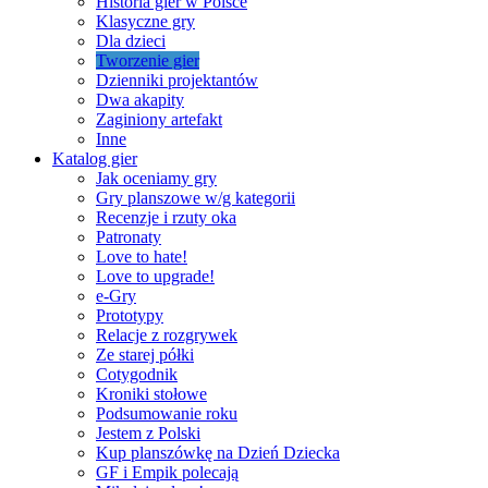
Historia gier w Polsce
Klasyczne gry
Dla dzieci
Tworzenie gier
Dzienniki projektantów
Dwa akapity
Zaginiony artefakt
Inne
Katalog gier
Jak oceniamy gry
Gry planszowe w/g kategorii
Recenzje i rzuty oka
Patronaty
Love to hate!
Love to upgrade!
e-Gry
Prototypy
Relacje z rozgrywek
Ze starej półki
Cotygodnik
Kroniki stołowe
Podsumowanie roku
Jestem z Polski
Kup planszówkę na Dzień Dziecka
GF i Empik polecają