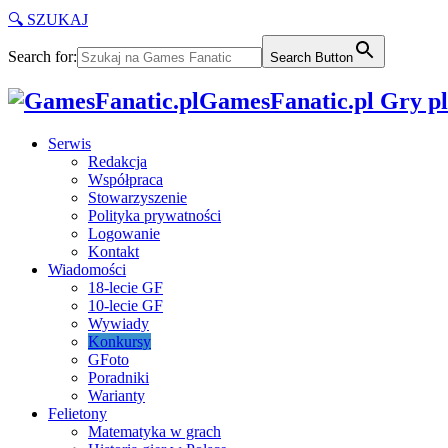
🔍 SZUKAJ
Search for:
Search Button
GamesFanatic.pl Gry pla
Serwis
Redakcja
Współpraca
Stowarzyszenie
Polityka prywatności
Logowanie
Kontakt
Wiadomości
18-lecie GF
10-lecie GF
Wywiady
Konkursy
GFoto
Poradniki
Warianty
Felietony
Matematyka w grach