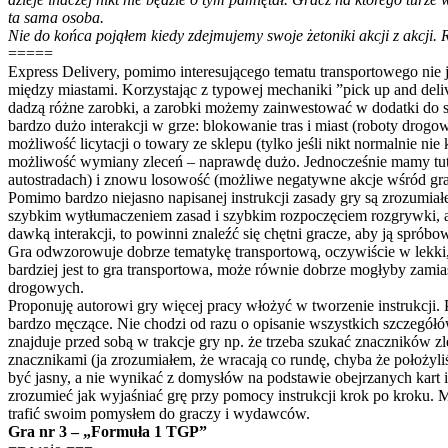
ta sama osoba.
Nie do końca pojąłem kiedy zdejmujemy swoje żetoniki akcji z akcji. 
=====
Express Delivery, pomimo interesującego tematu transportowego nie 
między miastami. Korzystając z typowej mechaniki ”pick up and deli
dadzą różne zarobki, a zarobki możemy zainwestować w dodatki do s
bardzo dużo interakcji w grze: blokowanie tras i miast (roboty dro
możliwość licytacji o towary ze sklepu (tylko jeśli nikt normalnie ni
możliwość wymiany zleceń – naprawdę dużo. Jednocześnie mamy tutaj
autostradach) i znowu losowość (możliwe negatywne akcje wśród graczy
Pomimo bardzo niejasno napisanej instrukcji zasady gry są zrozumiałe
szybkim wytłumaczeniem zasad i szybkim rozpoczęciem rozgrywki, a jes
dawką interakcji, to powinni znaleźć się chętni gracze, aby ją spróbo
Gra odwzorowuje dobrze tematykę transportową, oczywiście w lekki, u
bardziej jest to gra transportowa, może równie dobrze mogłyby zamia
drogowych.
Proponuję autorowi gry więcej pracy włożyć w tworzenie instrukcji. Pre
bardzo męczące. Nie chodzi od razu o opisanie wszystkich szczegółów,
znajduje przed sobą w trakcje gry np. że trzeba szukać znaczników zl
znacznikami (ja zrozumiałem, że wracają co rundę, chyba że położyli
być jasny, a nie wynikać z domysłów na podstawie obejrzanych kart i
zrozumieć jak wyjaśniać grę przy pomocy instrukcji krok po kroku. M
trafić swoim pomysłem do graczy i wydawców.
Gra nr 3 – „Formuła 1 TGP”