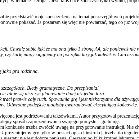
 edycji w temacie ”Droga”. Jeśli ktoś chce zobaczyć tylko wyniki, propo
obie przedstawić moje spostrzeżenia na temat poszczególnych projektó
ponownie pokazać. Ja postaram się więc nie powtarzać, tego co już woj
ukcji. Chwalę sobie fakt że ma ona tylko 1 stronę A4, ale ponieważ nie
y, czy kartę mapy ciągniemy na początku tury jak kafelek w Carcassone 
 jako gra rodzinna.
szczegółach. Błedy gramatyczne. Do przepisania!
 zdaje się niszczyć planowanie dalej niż jedna tura.
 traci prawie cały ruch. Spowalnia grę i jest niekorzystne dla używają
dzimy. Odwrotne podejście mogłoby gwarantować ekscytującą końcówkę.
ięcona jest podróżowaniu taksówkami. Autor przygotował prezentację w
 kolejny sposób zaprezentowania swojego pomysłu – gratuluję.
m konkursie trzeba zwrócić uwagę na przygotowanie instrukcji. Nie cho
 prezentujemy gry tylko w postaci opisu i instrukcji trzeba do tego
 niestety nie jest dobrze napisana. Owszem po kilkukrotnej lekturze, 