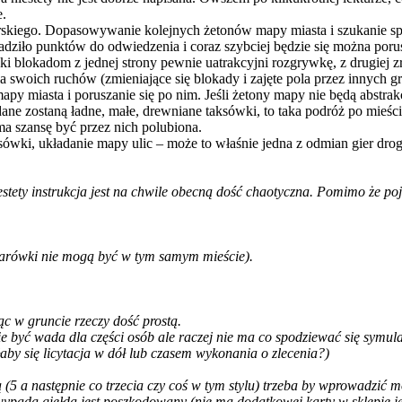
e.
rskiego. Dopasowywanie kolejnych żetonów mapy miasta i szukanie s
dziło punktów do odwiedzenia i coraz szybciej będzie się można porusza
i blokadom z jednej strony pewnie uatrakcyjni rozgrywkę, z drugiej zr
a swoich ruchów (zmieniające się blokady i zajęte pola przez innych gr
apy miasta i poruszanie się po nim. Jeśli żetony mapy nie będą abstrak
e zostaną ładne, małe, drewniane taksówki, to taka podróż po mieście
ma szansę być przez nich polubiona.
ówki, układanie mapy ulic – może to właśnie jedna z odmian gier dr
tety instrukcja jest na chwile obecną dość chaotyczna. Pomimo że poj
ężarówki nie mogą być w tym samym mieście).
ąc w gruncie rzeczy dość prostą.
ie być wada dla części osób ale raczej nie ma co spodziewać się symula
łaby się licytacja w dół lub czasem wykonania o zlecenia?)
 następnie co trzecia czy coś w tym stylu) trzeba by wprowadzić może
e wypada giełda jest poszkodowany (nie ma dodatkowej karty w sklepie j