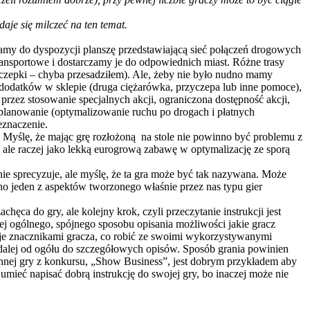
aje się milczeć na ten temat.
Mamy do dyspozycji planszę przedstawiającą sieć połączeń drogowych
ransportowe i dostarczamy je do odpowiednich miast. Różne trasy
yczepki – chyba przesadziłem). Ale, żeby nie było nudno mamy
 dodatków w sklepie (druga ciężarówka, przyczepa lub inne pomoce),
) przez stosowanie specjalnych akcji, ograniczona dostępność akcji,
 planowanie (optymalizowanie ruchu po drogach i płatnych
eznaczenie.
). Myślę, że mając grę rozłożoną na stole nie powinno być problemu z
e, ale raczej jako lekką eurogrową zabawę w optymalizację ze sporą
nie sprecyzuje, ale myślę, że ta gra może być tak nazywana. Może
wno jeden z aspektów tworzonego właśnie przez nas typu gier
hęca do gry, ale kolejny krok, czyli przeczytanie instrukcji jest
zej ogólnego, spójnego sposobu opisania możliwości jakie gracz
się je znacznikami gracza, co robić ze swoimi wykorzystywanymi
k dalej od ogółu do szczegółowych opisów. Sposób grania powinien
 innej gry z konkursu, „Show Business”, jest dobrym przykładem aby
umieć napisać dobrą instrukcję do swojej gry, bo inaczej może nie