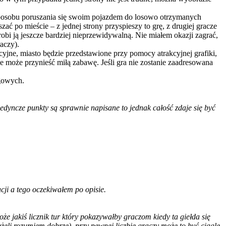
posobu poruszania się swoim pojazdem do losowo otrzymanych
ć po mieście – z jednej strony przyspieszy to grę, z drugiej gracze
obi ją jeszcze bardziej nieprzewidywalną. Nie miałem okazji zagrać,
aczy).
cyjne, miasto będzie przedstawione przy pomocy atrakcyjnej grafiki,
 może przynieść miłą zabawę. Jeśli gra nie zostanie zaadresowana
ogowych.
edyncze punkty są sprawnie napisane to jednak całość zdaje się być
cji a tego oczekiwałem po opisie.
 jakiś licznik tur który pokazywałby graczom kiedy ta giełda się
eżeli rozumiem dobrze), przy pewnej liczbie graczy może to być ciągle