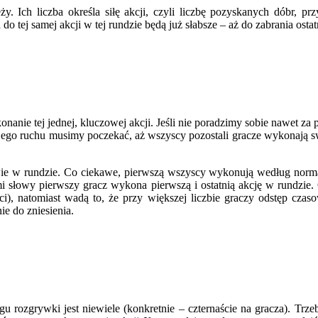
y. Ich liczba określa siłę akcji, czyli liczbę pozyskanych dóbr, pr
 tej samej akcji w tej rundzie będą już słabsze – aż do zabrania ostatni
anie tej jednej, kluczowej akcji. Jeśli nie poradzimy sobie nawet za 
jego ruchu musimy poczekać, aż wszyscy pozostali gracze wykonają sw
ie w rundzie. Co ciekawe, pierwszą wszyscy wykonują według normaln
i słowy pierwszy gracz wykona pierwszą i ostatnią akcję w rundzie. 
ości), natomiast wadą to, że przy większej liczbie graczy odstęp cz
ie do zniesienia.
ozgrywki jest niewiele (konkretnie – czternaście na gracza). Trzeba 