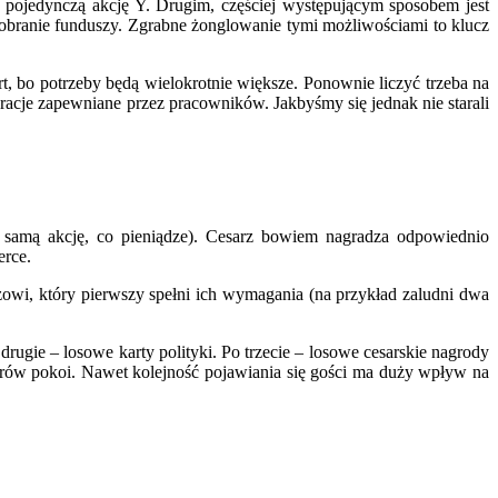
pojedynczą akcję Y. Drugim, częściej występującym sposobem jest
pobranie funduszy. Zgrabne żonglowanie tymi możliwościami to klucz
art, bo potrzeby będą wielokrotnie większe. Ponownie liczyć trzeba na
acje zapewniane przez pracowników. Jakbyśmy się jednak nie starali
ę samą akcję, co pieniądze). Cesarz bowiem nagradza odpowiednio
erce.
zowi, który pierwszy spełni ich wymagania (na przykład zaludni dwa
drugie – losowe karty polityki. Po trzecie – losowe cesarskie nagrody
olorów pokoi. Nawet kolejność pojawiania się gości ma duży wpływ na