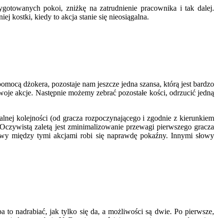
zygotowanych pokoi, zniżkę na zatrudnienie pracownika i tak dalej.
ej kostki, kiedy to akcja stanie się nieosiągalna.
pomocą dżokera, pozostaje nam jeszcze jedna szansa, którą jest bardzo
oje akcje. Następnie możemy zebrać pozostałe kości, odrzucić jedną
ej kolejności (od gracza rozpoczynającego i zgodnie z kierunkiem
Oczywistą zaletą jest zminimalizowanie przewagi pierwszego gracza
asowy między tymi akcjami robi się naprawdę pokaźny. Innymi słowy
to nadrabiać, jak tylko się da, a możliwości są dwie. Po pierwsze,