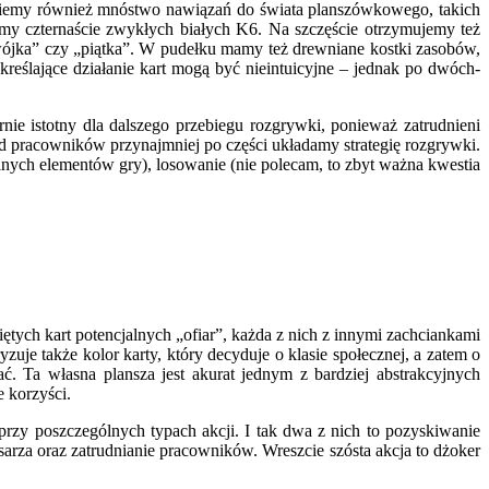
jdziemy również mnóstwo nawiązań do świata planszówkowego, takich
emy czternaście zwykłych białych K6. Na szczęście otrzymujemy też
dwójka” czy „piątka”. W pudełku mamy też drewniane kostki zasobów,
kreślające działanie kart mogą być nieintuicyjne – jednak po dwóch-
ernie istotny dla dalszego przebiegu rozgrywki, ponieważ zatrudnieni
 pracowników przynajmniej po części układamy strategię rozgrywki.
lnych elementów gry), losowanie (nie polecam, to zbyt ważna kwestia
iętych kart potencjalnych „ofiar”, każda z nich z innymi zachciankami
uje także kolor karty, który decyduje o klasie społecznej, a zatem o
. Ta własna plansza jest akurat jednym z bardziej abstrakcyjnych
 korzyści.
rzy poszczególnych typach akcji. I tak dwa z nich to pozyskiwanie
sarza oraz zatrudnianie pracowników. Wreszcie szósta akcja to dżoker