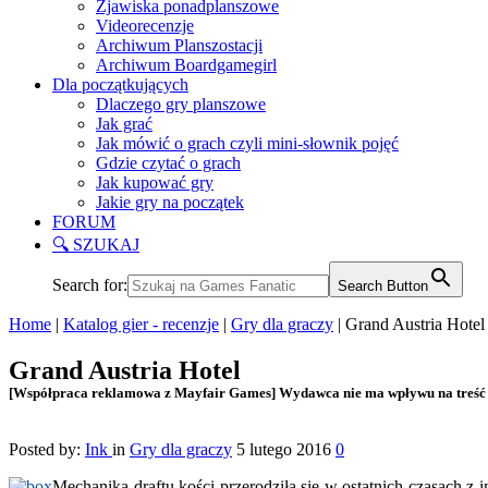
Zjawiska ponadplanszowe
Videorecenzje
Archiwum Planszostacji
Archiwum Boardgamegirl
Dla początkujących
Dlaczego gry planszowe
Jak grać
Jak mówić o grach czyli mini-słownik pojęć
Gdzie czytać o grach
Jak kupować gry
Jakie gry na początek
FORUM
🔍 SZUKAJ
Search for:
Search Button
Home
|
Katalog gier - recenzje
|
Gry dla graczy
|
Grand Austria Hotel
Grand Austria Hotel
[Współpraca reklamowa z Mayfair Games] Wydawca nie ma wpływu na treść 
Posted by:
Ink
in
Gry dla graczy
5 lutego 2016
0
Mechanika draftu kości przerodziła się w ostatnich czasach z