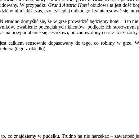
 obudowany. W przypadku
Grand Austria Hotel
obudowa ta jest dość bog
ić w nim jakiś czas, czy też lepiej unikać go i zainteresować się inn
 Nietrudno domyślić się, że w grze prowadzić będziemy hotel – i to ni
wników, zwabienie potencjalnych klientów, podjęcie ich stosownym 
 czas na przypodobanie się cesarzowi, bo zadowolony cesarz to szczod
 jest całkiem sensownie dopasowany do tego, co robimy w grze. We
lnera (tego z okładki).
o, co znajdziemy w pudełku. Trudno na nie narzekać – zawartość je