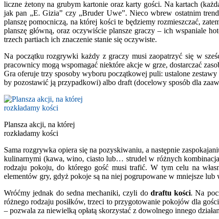
liczne żetony na grubym kartonie oraz karty gości. Na kartach (k
jak pan „E. Gizia” czy „Bruder Uwe”. Nieco wbrew ostatnim trendo
planszę pomocniczą, na której kości te będziemy rozmieszczać, zat
planszę główną, oraz oczywiście plansze graczy – ich wspaniale hot
trzech partiach ich znaczenie stanie się oczywiste.
Na początku rozgrywki każdy z graczy musi zaopatrzyć się w sześ
pracownicy mogą wspomagać niektóre akcje w grze, dostarczać zaso
Gra oferuje trzy sposoby wyboru początkowej puli: ustalone zestawy
by pozostawić ją przypadkowi) albo draft (docelowy sposób dla zaa
Plansza akcji, na której
rozkładamy kości
Sama rozgrywka opiera się na pozyskiwaniu, a następnie zaspokajan
kulinarnymi (kawa, wino, ciasto lub… strudel w różnych kombinacjach
rodzaju pokoju, do którego gość musi trafić. W tym celu na włas
elementów gry, gdyż pokoje są na niej pogrupowane w mniejsze lub w
Wróćmy jednak do sedna mechaniki, czyli do
draftu kości
. Na poc
różnego rodzaju posiłków, trzeci to przygotowanie pokojów dla gości
– pozwala za niewielką opłatą skorzystać z dowolnego innego działan