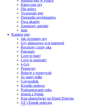
Historia gier w Polsce
Klasyczne gry
Dla dzieci
Tworzenie gier
Dzienniki projektantów
Dwa akapity
Zaginiony artefakt
Inne
Katalog gier
Jak oceniamy gry
Gry planszowe w/g kategorii
Recenzje i rzuty oka
Patronaty
Love to hate!
Love to upgrade!
e-Gry
Prototypy
Relacje z rozgrywek
Ze starej półki
Cotygodnik
Kroniki stołowe
Podsumowanie roku
Jestem z Polski
Kup planszówkę na Dzień Dziecka
GF i Empik polecają