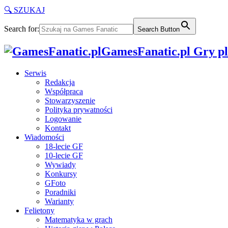
🔍 SZUKAJ
Search for:
Search Button
GamesFanatic.pl Gry pla
Serwis
Redakcja
Współpraca
Stowarzyszenie
Polityka prywatności
Logowanie
Kontakt
Wiadomości
18-lecie GF
10-lecie GF
Wywiady
Konkursy
GFoto
Poradniki
Warianty
Felietony
Matematyka w grach