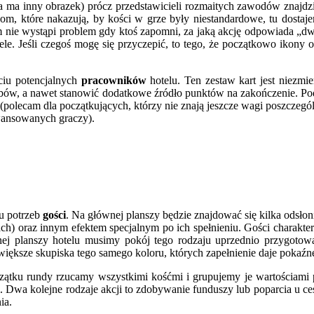
ażda ma inny obrazek) prócz przedstawicieli rozmaitych zawodów zna
m, które nakazują, by kości w grze były niestandardowe, tu dostaj
em nie wystąpi problem gdy ktoś zapomni, za jaką akcję odpowiada „
ele. Jeśli czegoś mogę się przyczepić, to tego, że początkowo ikony o
ciu potencjalnych
pracowników
hotelu. Ten zestaw kart jest niezmi
bów, a nawet stanowić dodatkowe źródło punktów na zakończenie. Pod
 (polecam dla początkujących, którzy nie znają jeszcze wagi poszczegó
wansowanych graczy).
iu potrzeb
gości
. Na głównej planszy będzie znajdować się kilka odsłon
) oraz innym efektem specjalnym po ich spełnieniu. Gości charakteryz
nej planszy hotelu musimy pokój tego rodzaju uprzednio przygotować
iększe skupiska tego samego koloru, których zapełnienie daje pokaźne
zątku rundy rzucamy wszystkimi kośćmi i grupujemy je wartościami p
. Dwa kolejne rodzaje akcji to zdobywanie funduszy lub poparcia u ce
ia.