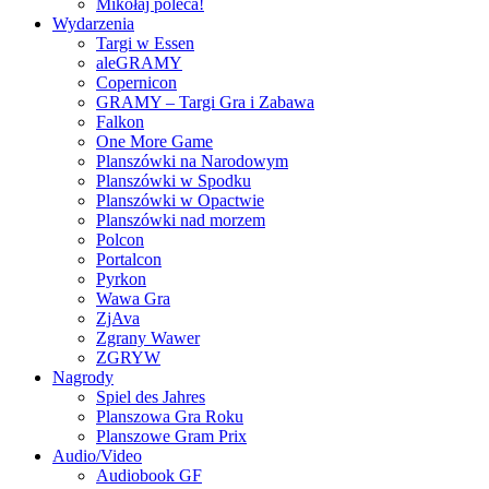
Mikołaj poleca!
Wydarzenia
Targi w Essen
aleGRAMY
Copernicon
GRAMY – Targi Gra i Zabawa
Falkon
One More Game
Planszówki na Narodowym
Planszówki w Spodku
Planszówki w Opactwie
Planszówki nad morzem
Polcon
Portalcon
Pyrkon
Wawa Gra
ZjAva
Zgrany Wawer
ZGRYW
Nagrody
Spiel des Jahres
Planszowa Gra Roku
Planszowe Gram Prix
Audio/Video
Audiobook GF