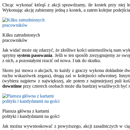
Chcąc wykonać którąś z akcji sprawdzamy, ile kostek przy niej leż
Wykonując akcję zabieramy jedną z kostek, a zatem kolejne podejścia do
Kilku zatrudnionych
pracowników
Jak widać może się zdarzyć, że złośliwe kości uniemożliwią nam wykon
sprytny
system pasowania
. Jeśli w ten sposób zrezygnujemy ze swo
z nich, a pozostałymi rzucić od nowa. I tak do skutku.
Skoro już mowa o akcjach, to każdy z graczy wykona dokładnie dw
ruchu wskazówek zegara), drugą zaś w kolejności odwrotnej. Innym
(wybiera najpierw z największej, ale potem z najmniejszej puli k
downtime
przy czterech osobach może dla bardziej wrażliwych być n
Plansza główna z kartami
polityki i kandydatami na gości
Jak można wywnioskować z powyższego, akcji zasadniczych w ciągu r