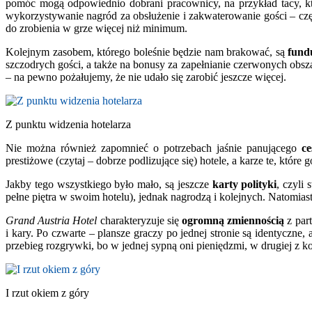
pomóc mogą odpowiednio dobrani pracownicy, na przykład tacy, k
wykorzystywanie nagród za obsłużenie i zakwaterowanie gości – czę
do zrobienia w grze więcej niż minimum.
Kolejnym zasobem, którego boleśnie będzie nam brakować, są
fund
szczodrych gości, a także na bonusy za zapełnianie czerwonych obs
– na pewno pożałujemy, że nie udało się zarobić jeszcze więcej.
Z punktu widzenia hotelarza
Nie można również zapomnieć o potrzebach jaśnie panującego
c
prestiżowe (czytaj – dobrze podlizujące się) hotele, a karze te, któr
Jakby tego wszystkiego było mało, są jeszcze
karty polityki
, czyli
pełne piętra w swoim hotelu), jednak nagrodzą i kolejnych. Natomiast
Grand Austria Hotel
charakteryzuje się
ogromną zmiennością
z part
i kary. Po czwarte – plansze graczy po jednej stronie są identyczn
przebieg rozgrywki, bo w jednej sypną oni pieniędzmi, w drugiej z k
I rzut okiem z góry