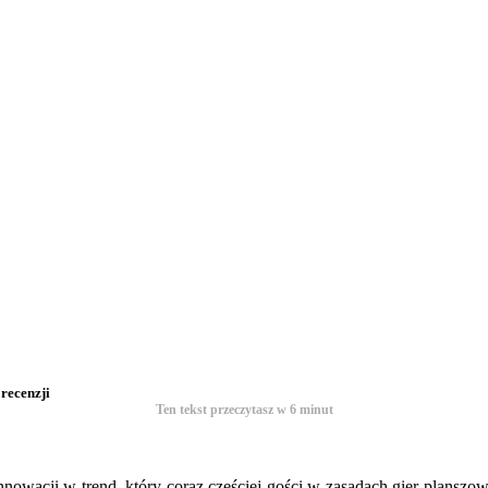
recenzji
Ten tekst przeczytasz w
6
minut
 innowacji w trend, który coraz częściej gości w zasadach gier plansz