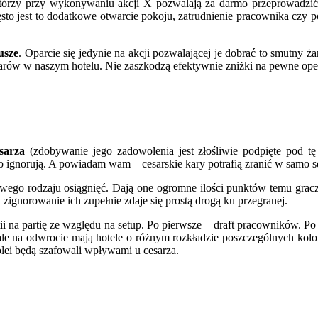
tórzy przy wykonywaniu akcji X pozwalają za darmo przeprowadzić 
sto jest to dodatkowe otwarcie pokoju, zatrudnienie pracownika czy 
usze
. Oparcie się jedynie na akcji pozwalającej je dobrać to smutny ż
zarów w naszym hotelu. Nie zaszkodzą efektywnie zniżki na pewne oper
esarza
(zdobywanie jego zadowolenia jest złośliwie podpięte pod t
e go ignorują. A powiadam wam – cesarskie kary potrafią zranić w samo s
 swego rodzaju osiągnięć. Dają one ogromne ilości punktów temu grac
 zignorowanie ich zupełnie zdaje się prostą drogą ku przegranej.
ii na partię ze względu na setup. Po pierwsze – draft pracowników. Po 
e, ale na odwrocie mają hotele o różnym rozkładzie poszczególnych k
olei będą szafowali wpływami u cesarza.