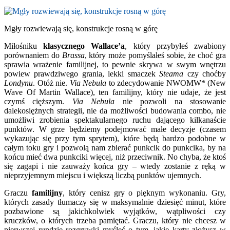
Mgły rozwiewają się, konstrukcje rosną w górę
Miłośniku
klasycznego Wallace’a
, który przybyłeś zwabiony
porównaniem do
Brassa
, który może pomyślałeś sobie, że choć gra
sprawia wrażenie familijnej, to pewnie skrywa w swym wnętrzu
powiew prawdziwego grania, lekki smaczek
Steama
czy choćby
Londynu
. Otóż nie.
Via Nebula
to zdecydowanie NWOMW* (New
Wave Of Martin Wallace), ten familijny, który nie udaje, że jest
czymś cięższym.
Via Nebula
nie pozwoli na stosowanie
dalekosiężnych strategii, nie da możliwości budowania combo, nie
umożliwi zrobienia spektakularnego ruchu dającego kilkanaście
punktów. W grze będziemy podejmować małe decyzje (czasem
wykazując się przy tym sprytem), które będą bardzo podobne w
całym toku gry i pozwolą nam zbierać punkcik do punkcika, by na
końcu mieć dwa punkciki więcej, niż przeciwnik. No chyba, że ktoś
się zagapi i nie zauważy końca gry – wtedy zostanie z ręką w
nieprzyjemnym miejscu i większą liczbą punktów ujemnych.
Graczu
familijny
, który cenisz gry o pięknym wykonaniu. Gry,
których zasady tłumaczy się w maksymalnie dziesięć minut, które
pozbawione są jakichkolwiek wyjątków, wątpliwości czy
kruczków, o których trzeba pamiętać. Graczu, który nie chcesz w
pierwszej rundzie rozgrywki myśleć o tym, jakie karty złożysz w