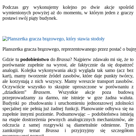
Podczas gry wykonujemy kolejno po dwie akcje spośród
wymienionych powyżej aż do momentu, w którym jeden z graczy
postawi swój piąty budynek.
Planszetka gracza brązowego, reprezentowanego przez postać o bujn
Gdzie tu
podobieństwo
do
Brassa
? Najpierw zdawało mi się, że to
porównanie zupełnie na wyrost, ale faktycznie da się dopatrzeć
analogii. Kolejka wykonywania akcji wygląda tak samo (acz bez
kart), mamy tworzenie źródeł zasobów, które daje punkty twórcy,
ale korzystają z nich wszyscy. Mamy wreszcie transport zasobów.
Oczywiście wszystko to skrajnie uproszczone w porównaniu z
„dziadkiem”
Brassem
. Wszystkie akcje poza budową
przeprowadzamy za darmo, nie istnieje w grze żadna waluta.
Budynki po zbudowaniu i uruchomieniu jednorazowej zdolności
specjalnej nie pełnią już żadnej funkcji. Planowanie odbywa się na
zupełnie innymi poziomie. Podsumowując – podobieństwa istnieją
na etapie dostrzeżenia pewnych analogicznych mechanizmów, ale
odczucia z samej rozgrywki są diametralnie odmienne. Tym
zamknijmy temat
Brassa
i przyjrzyjmy się szczegółom
recenzowanej pozycji.