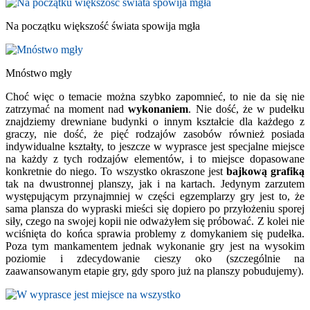
Na początku większość świata spowija mgła
Mnóstwo mgły
Choć więc o temacie można szybko zapomnieć, to nie da się nie
zatrzymać na moment nad
wykonaniem
. Nie dość, że w pudełku
znajdziemy drewniane budynki o innym kształcie dla każdego z
graczy, nie dość, że pięć rodzajów zasobów również posiada
indywidualne kształty, to jeszcze w wyprasce jest specjalne miejsce
na każdy z tych rodzajów elementów, i to miejsce dopasowane
konkretnie do niego. To wszystko okraszone jest
bajkową grafiką
tak na dwustronnej planszy, jak i na kartach. Jedynym zarzutem
występującym przynajmniej w części egzemplarzy gry jest to, że
sama plansza do wypraski mieści się dopiero po przyłożeniu sporej
siły, czego na swojej kopii nie odważyłem się próbować. Z kolei nie
wciśnięta do końca sprawia problemy z domykaniem się pudełka.
Poza tym mankamentem jednak wykonanie gry jest na wysokim
poziomie i zdecydowanie cieszy oko (szczególnie na
zaawansowanym etapie gry, gdy sporo już na planszy pobudujemy).