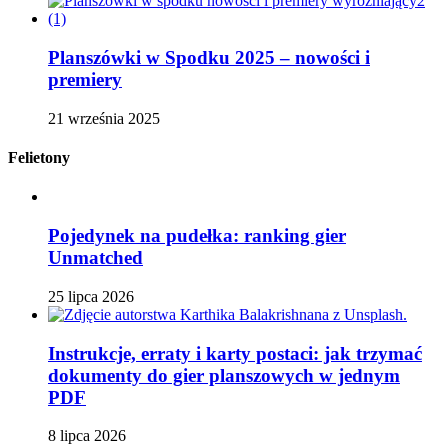
Planszówki w Spodku 2025 – nowości i
premiery
21 września 2025
Felietony
Pojedynek na pudełka: ranking gier
Unmatched
25 lipca 2026
Instrukcje, erraty i karty postaci: jak trzymać
dokumenty do gier planszowych w jednym
PDF
8 lipca 2026