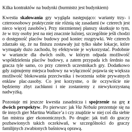
Kilka kontraktów na budynki (burmistrz jest budynkiem)
Kwestia
skalowania
gry wygląda następująco: warianty trzy- i
czteroosobowy praktycznie nie różnią się zasadami (w czterech jest
nieco więcej zasobów). Przy niezmiennej planszy skutkuje to tym,
że w trzy osoby jest na niej znacznie luźniej, szczególnie jeśli chodzi
o dostępność placów budowy pod koniec rozgrywki. We czterech
zdarzało się, że na finiszu zostawały już tylko słabe lokacje, które
wymagały dużo zachodu, by efektywnie je wykorzystać. Podobnie
w wariancie dla dwóch osób, w którym odpada możliwość
współdzielenia placów budowy, a zatem przypada ich średnio na
gracza tyle samo, co przy czterech uczestnikach gry. Dodatkowo
gdy zajmujemy miejsca budowy na wyłączność pojawia się większa
możliwość blokowania przeciwnika i tworzenia sobie prywatnych
enklaw plac-zasoby. Co jest korzystne, o ile oczywiście nie
będziemy zbyt zachłanni i nie zostaniemy z niewykorzystaną
nadwyżką.
Pozostaje mi jeszcze kwestia zasadnicza i
spojrzenie
na grę
z
dwóch perspektyw
. Po pierwsze: jak
Via Nebula
prezentuje się na
tle innych gier Martina Wallace’a i czy znajdzie w niej coś dla siebie
fan mistrza gier ekonomicznych. Po drugie: jak trafi do graczy
pozbawionych takich oczekiwań, w szczególności do graczy
familijnych zwabionych baśniową oprawą.