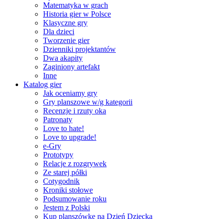
Matematyka w grach
Historia gier w Polsce
Klasyczne gry
Dla dzieci
Tworzenie gier
Dzienniki projektantów
Dwa akapity
Zaginiony artefakt
Inne
Katalog gier
Jak oceniamy gry
Gry planszowe w/g kategorii
Recenzje i rzuty oka
Patronaty
Love to hate!
Love to upgrade!
e-Gry
Prototypy
Relacje z rozgrywek
Ze starej półki
Cotygodnik
Kroniki stołowe
Podsumowanie roku
Jestem z Polski
Kup planszówkę na Dzień Dziecka