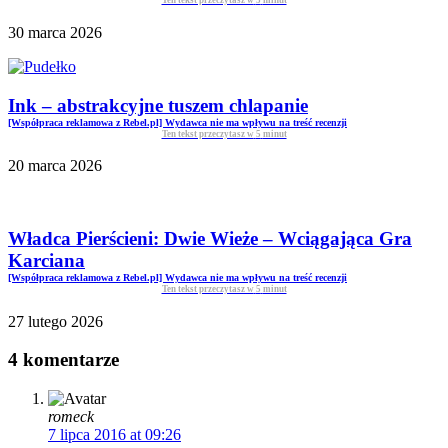
Ten tekst przeczytasz w
5
minut
30 marca 2026
Ink – abstrakcyjne tuszem chlapanie
[Współpraca reklamowa z Rebel.pl] Wydawca nie ma wpływu na treść recenzji
Ten tekst przeczytasz w
5
minut
20 marca 2026
Władca Pierścieni: Dwie Wieże – Wciągająca Gra
Karciana
[Współpraca reklamowa z Rebel.pl] Wydawca nie ma wpływu na treść recenzji
Ten tekst przeczytasz w
5
minut
27 lutego 2026
4 komentarze
romeck
7 lipca 2016 at 09:26