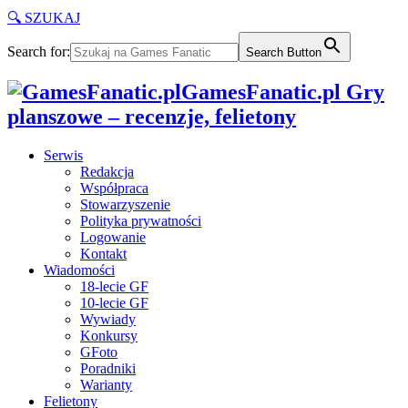
🔍 SZUKAJ
Search for:
Search Button
GamesFanatic.pl Gry
planszowe – recenzje, felietony
Serwis
Redakcja
Współpraca
Stowarzyszenie
Polityka prywatności
Logowanie
Kontakt
Wiadomości
18-lecie GF
10-lecie GF
Wywiady
Konkursy
GFoto
Poradniki
Warianty
Felietony