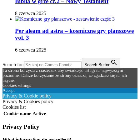
Biblia w grze cz.2 – Nowy Testament
8 czerwca 2025
Per aleam ad astra – kosmiczne gry planszowe
vol. 3
6 czerwca 2025
Search for:
Search Button
Ta strona korzysta z ciasteczek aby świadczyć usługi na najwyższym
poziomie. Dalsze korzystanie ze strony oznacza, że zgadzasz się na ich
użycie.
Cookies settings
Accept
Privacy & Cookie policy
Privacy & Cookies policy
Cookies list
Cookie name
Active
Privacy Policy
What information do we collect?