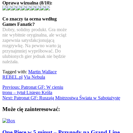
Oprawa wizualna (8/10):
Co znaczy ta ocena według
Games Fanatic?
Dobry, solidny produkt. Gra może
nie wybitnie oryginalna, ale wciąż
zapewnia satysfakcjonującą
rozgrywkę. Na pewno warto ją
przynajmniej wypróbować. Do
ulubionych gier jednak nie będzie
należała.
Tagged with:
Martin Wallace
REBEL.pl
Via Nebula
Previous:
Patronat GF: W cieniu
tronu – tytuł Lisiego Króla
Next:
Patronat GF: Ruszają Mistrzostwa Świata w Sabotażystę
Może cię zainteresować:
One Piece w 5 minut – Przygody na Grand Line