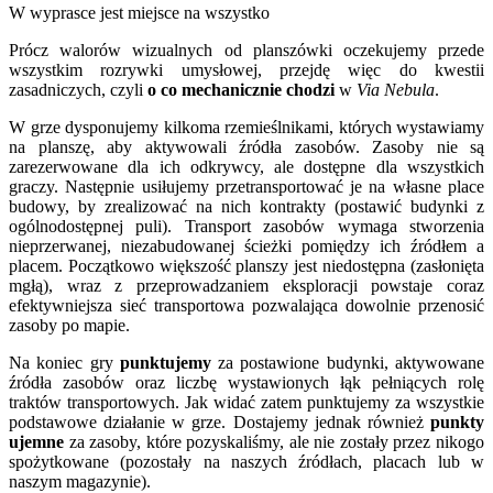
W wyprasce jest miejsce na wszystko
Prócz walorów wizualnych od planszówki oczekujemy przede
wszystkim rozrywki umysłowej, przejdę więc do kwestii
zasadniczych, czyli
o co mechanicznie chodzi
w
Via Nebula
.
W grze dysponujemy kilkoma rzemieślnikami, których wystawiamy
na planszę, aby aktywowali źródła zasobów. Zasoby nie są
zarezerwowane dla ich odkrywcy, ale dostępne dla wszystkich
graczy. Następnie usiłujemy przetransportować je na własne place
budowy, by zrealizować na nich kontrakty (postawić budynki z
ogólnodostępnej puli). Transport zasobów wymaga stworzenia
nieprzerwanej, niezabudowanej ścieżki pomiędzy ich źródłem a
placem. Początkowo większość planszy jest niedostępna (zasłonięta
mgłą), wraz z przeprowadzaniem eksploracji powstaje coraz
efektywniejsza sieć transportowa pozwalająca dowolnie przenosić
zasoby po mapie.
Na koniec gry
punktujemy
za postawione budynki, aktywowane
źródła zasobów oraz liczbę wystawionych łąk pełniących rolę
traktów transportowych. Jak widać zatem punktujemy za wszystkie
podstawowe działanie w grze. Dostajemy jednak również
punkty
ujemne
za zasoby, które pozyskaliśmy, ale nie zostały przez nikogo
spożytkowane (pozostały na naszych źródłach, placach lub w
naszym magazynie).