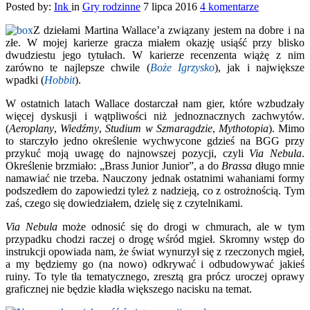
Posted by:
Ink
in
Gry rodzinne
7 lipca 2016
4 komentarze
Z dziełami Martina Wallace’a związany jestem na dobre i na
złe. W mojej karierze gracza miałem okazję usiąść przy blisko
dwudziestu jego tytułach. W karierze recenzenta wiążę z nim
zarówno te najlepsze chwile (
Boże Igrzysko
), jak i największe
wpadki (
Hobbit
).
W ostatnich latach Wallace dostarczał nam gier, które wzbudzały
więcej dyskusji i wątpliwości niż jednoznacznych zachwytów.
(
Aeroplany
,
Wiedźmy
,
Studium w Szmaragdzie
,
Mythotopia
). Mimo
to starczyło jedno określenie wychwycone gdzieś na BGG przy
przykuć moją uwagę do najnowszej pozycji, czyli
Via Nebula
.
Określenie brzmiało: „Brass Junior Junior”, a do
Brassa
długo mnie
namawiać nie trzeba. Nauczony jednak ostatnimi wahaniami formy
podszedłem do zapowiedzi tyleż z nadzieją, co z ostrożnością. Tym
zaś, czego się dowiedziałem, dzielę się z czytelnikami.
Via Nebula
może odnosić się do drogi w chmurach, ale w tym
przypadku chodzi raczej o drogę wśród mgieł. Skromny wstęp do
instrukcji opowiada nam, że świat wynurzył się z rzeczonych mgieł,
a my będziemy go (na nowo) odkrywać i odbudowywać jakieś
ruiny. To tyle tła tematycznego, zresztą gra prócz uroczej oprawy
graficznej nie będzie kładła większego nacisku na temat.