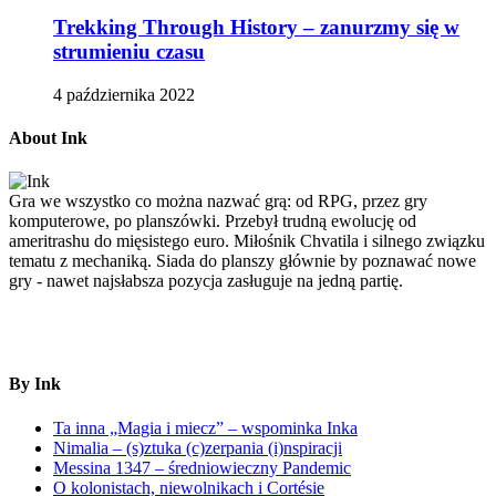
Trekking Through History – zanurzmy się w
strumieniu czasu
4 października 2022
About Ink
Gra we wszystko co można nazwać grą: od RPG, przez gry
komputerowe, po planszówki. Przebył trudną ewolucję od
ameritrashu do mięsistego euro. Miłośnik Chvatila i silnego związku
tematu z mechaniką. Siada do planszy głównie by poznawać nowe
gry - nawet najsłabsza pozycja zasługuje na jedną partię.
By Ink
Ta inna „Magia i miecz” – wspominka Inka
Nimalia – (s)ztuka (c)zerpania (i)nspiracji
Messina 1347 – średniowieczny Pandemic
O kolonistach, niewolnikach i Cortésie