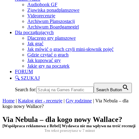
Audiobook GF
Zjawiska ponadplanszowe
Videorecenzje
Archiwum Planszostacji
Archiwum Boardgamegirl
Dla początkujących
Dlaczego gry planszowe
Jak grać
Jak mówić o grach czyli mini-słownik pojęć
Gdzie czytać o grach
Jak kupować gry
Jakie gry na początek
FORUM
🔍 SZUKAJ
Search for:
Search Button
Home
|
Katalog gier - recenzje
|
Gry rodzinne
|
Via Nebula – dla
kogo nowy Wallace?
Via Nebula – dla kogo nowy Wallace?
[Współpraca reklamowa z Rebel] Wydawca nie ma wpływu na treść recenzji
Ten tekst przeczytasz w
7
minut