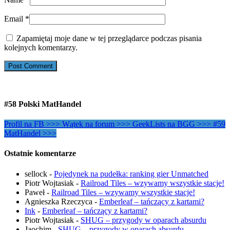
Email
*
Zapamiętaj moje dane w tej przeglądarce podczas pisania
kolejnych komentarzy.
#58 Polski MatHandel
Profil na FB >>>
Wątek na forum >>>
GeekLists na BGG >>>
#59
MatHandel >>>
Ostatnie komentarze
sellock
-
Pojedynek na pudełka: ranking gier Unmatched
Piotr Wojtasiak
-
Railroad Tiles – wzywamy wszystkie stacje!
Paweł
-
Railroad Tiles – wzywamy wszystkie stacje!
Agnieszka Rzeczyca
-
Emberleaf – tańczący z kartami?
Ink
-
Emberleaf – tańczący z kartami?
Piotr Wojtasiak
-
SHUG – przygody w oparach absurdu
Jaochim
-
SHUG – przygody w oparach absurdu