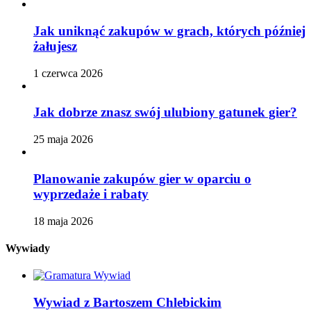
Jak uniknąć zakupów w grach, których później
żałujesz
1 czerwca 2026
Jak dobrze znasz swój ulubiony gatunek gier?
25 maja 2026
Planowanie zakupów gier w oparciu o
wyprzedaże i rabaty
18 maja 2026
Wywiady
Wywiad z Bartoszem Chlebickim