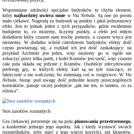
Wspomniane zdolności specjalne budynków to chyba element,
który
najbardziej uwiera mnie
w
Via Nebula
. Są one po prostu
mało ciekawe. Nagrodą za budynek są punkty i jakiś jednorazowy
efekt. Jest to jednak jeden z tych przypadków, gdzie ewidentnie
budujemy to, co możemy, liczymy punkty, a efekt jest miłym
dodatkiem który czasem nam trochę pomoże, a czasem wręcz jest
nieistotny. W dodatku wśród czterdziestu budynków efekty dość
często powtarzają się, a rozkład ich jest dość zaskakujący: na
przykład Architekt jest jeden, więc możemy go w ogóle nie
zobaczyć przez kilka partii, z kolei Kramów jest sześć, więc czasem
cała pula składa się jedynie z Kramów. Osobiście zdecydowanie
preferuję gry, w których efekty kart są na tyle znaczące, że
faktycznie o nie walczymy, bo zmieniają coś w rozgrywce. W
Via
Nebula
, biorąc pod uwagę dość jednolite koszty poszczególnych
kontraktów, panuje raczej podejście „jak nie ten, to tamten, co za
różnica”.
Stos zasobów rozmaitych
Gra ciekawiej prezentuje się na polu
planowania przestrzennego
,
a konkretnie jednego jego aspektu. Jak i kiedy wystawić swoich
rzemieślników, żeby mieć z tego więcej korzyści, niż kłopotów.