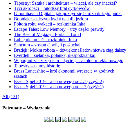
Tapestry: Sztuka i architektura – więcej, ale czy inaczej?
Tyci akrobaci – młodszy brat cyrkowców
Gloomhaven Digital – jak pozbyć się bardzo dużego pudła
Boonlake – niczym kwiat na tafli jeziora
Półtora roku wakacji – rozkminka Inka
Escape Tales: Low Memory – trzy części prawdy
The Best of Magazyn Portal – Tom I
Lubię nie umieć – rozkminka Inka
Sanctum – zostań chwilę i posłuchaj
Brzdęk! Mokra robota – dźwiękonaśladownictwa ciąg dalszy
Everdell – sielanka, polanka, niespodzianka!
W pogoni za szczęściem – życie jak z folderu reklamowego
Tapestry – tkamy historię
Brass Lancashire – król ekonomii wreszcie w godnych
szatach
Essen Spiel 2019 – a co nowego od…? (część 2)
Essen Spiel 2019 – a co nowego od…? (część 1)
All (131)
Patronaty – Wydarzenia