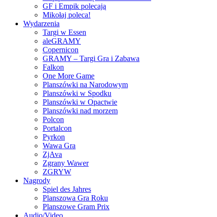
GF i Empik polecają
Mikołaj poleca!
Wydarzenia
Targi w Essen
aleGRAMY
Copernicon
GRAMY – Targi Gra i Zabawa
Falkon
One More Game
Planszówki na Narodowym
Planszówki w Spodku
Planszówki w Opactwie
Planszówki nad morzem
Polcon
Portalcon
Pyrkon
Wawa Gra
ZjAva
Zgrany Wawer
ZGRYW
Nagrody
Spiel des Jahres
Planszowa Gra Roku
Planszowe Gram Prix
Audio/Video