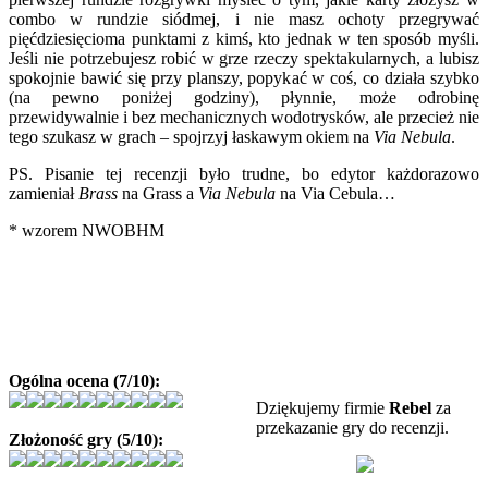
combo w rundzie siódmej, i nie masz ochoty przegrywać
pięćdziesięcioma punktami z kimś, kto jednak w ten sposób myśli.
Jeśli nie potrzebujesz robić w grze rzeczy spektakularnych, a lubisz
spokojnie bawić się przy planszy, popykać w coś, co działa szybko
(na pewno poniżej godziny), płynnie, może odrobinę
przewidywalnie i bez mechanicznych wodotrysków, ale przecież nie
tego szukasz w grach – spojrzyj łaskawym okiem na
Via Nebula
.
PS. Pisanie tej recenzji było trudne, bo edytor każdorazowo
zamieniał
Brass
na Grass a
Via Nebula
na Via Cebula…
* wzorem NWOBHM
Ogólna ocena (7/10):
Dziękujemy firmie
Rebel
za
przekazanie gry do recenzji.
Złożoność gry (5/10):