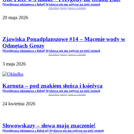
[Współpraca reklamowa z Rebel] Wydawca nie ma wpływu na treść recenzji
Ten tekst przeczytasz w
5
minut
20 maja 2026
Zjawiska Ponadplanszowe #14 – Mącenie wody w
Odmętach Grozy
[Współpraca reklamowa z Rebel] Wydawca nie ma wpływu na treść recenzji
Ten tekst przeczytasz w
2
minut
3 maja 2026
Karnuta – pod znakiem słońca i księżyca
[Współpraca reklamowa z Rebel] Wydawca nie ma wpływu na treść recenzji
Ten tekst przeczytasz w
4
minut
24 kwietnia 2026
Słowowskazy – słowa mają znaczenie!
[Współpraca reklamowa z Rebel.pl] Wydawca nie ma wpływu na treść recenzji