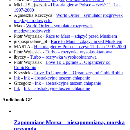
Michał Stajszczak
-
Historia gier w Polsce – część 11. Lata
1997-2000
Agnieszka Rzeczyca
-
World Order – symulator rozgrywek
międzynarodowych!
Max
-
World Order – symulator rozgrywek
międzynarodowych!
Piotr Wojtasiak
-
Race to Mars – zdążyć przed Muskiem
juzposprzatane_pl
-
Race to Mars – zdążyć przed Muskiem
MARTA
-
Historia gier w Polsce – część 11. Lata 1997-2000
Piotr Wojtasiak
-
Turbo – rozrywka wysokooktanowa
lbyczy
-
Turbo – rozrywka wysokooktanowa
Piotr Wojtasiak
-
Love To Upgrade… Organizery od
CubicRobin
Krzysiek
-
Love To Upgrade… Organizery od CubicRobin
Ink
-
Ink – abstrakcyjne tuszem chlapanie
Grzegorz
-
Ink – abstrakcyjne tuszem chlapanie
Ink
-
Ink – abstrakcyjne tuszem chlapanie
Audiobook GF
Zapomniane Morza – niezapomniana, morska
przygoda