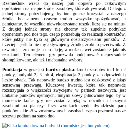
Rzemieślnik wraca do naszej puli dopiero po całkowitym
opróżnieniu na mapie źródła zasobów, które aktywował. Dlatego z
jednej strony potrzebujemy, by inni gracze korzystali z naszego
źródła, bo samemu czasem trudno wszystko spożytkować, a
pamiętamy, że wszelkie niewykorzystane resztki liczą się na minus.
Z drugiej jednak strony nie chcemy tak zupełnie podtykać
oponentom pod nos tego, czego potrzebują do realizacji kontraktów,
które jakby nie było są głównymi dostarczycielami punktów. Z
trzeciej – jeśli to nie my aktywujemy źródło, zrobi to przeciwnik. Z
czwartej – zmarnuje na to akcję, a może nawet zostanie z jakimiś
resztkami. Ten element gry pozwala podejmować nieprzesadnie
skomplikowane, ale też i niebanalne wybory.
Punktacja
w grze jest
bardzo płaska
: źródła zasobów to 1 lub 2
punkty, budynki 2, 3 lub 4, eksploracja 2 punkty za odpowiednią
liczbę płytek. Tak naprawdę bardzo trudno jest odskoczyć z jakąś
sensowną przewagą. Kluczową kwestią, która tak naprawdę
rozstrzygała o większości zwycięstw w partiach testowych, jest
unikanie punktów ujemnych. Innymi słowy pilnowanie tego, by w
momencie końca gry nie zostać z ręką w nocniku i licznymi
zasobami na planszy. Przy wynikach rzędu dwudziestu paru
punktów takie -5 w zmarnowanych zasobach często przenosi nas ze
szczytu podium na samo dno.