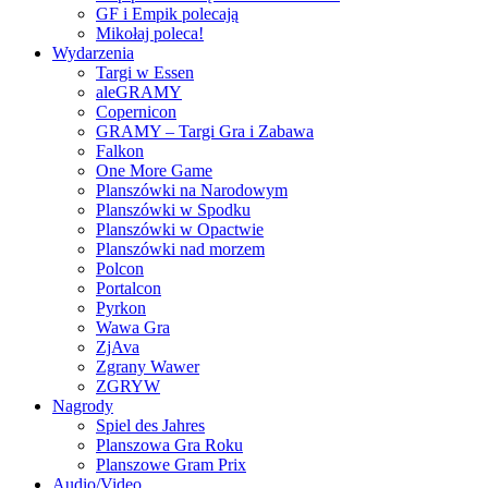
GF i Empik polecają
Mikołaj poleca!
Wydarzenia
Targi w Essen
aleGRAMY
Copernicon
GRAMY – Targi Gra i Zabawa
Falkon
One More Game
Planszówki na Narodowym
Planszówki w Spodku
Planszówki w Opactwie
Planszówki nad morzem
Polcon
Portalcon
Pyrkon
Wawa Gra
ZjAva
Zgrany Wawer
ZGRYW
Nagrody
Spiel des Jahres
Planszowa Gra Roku
Planszowe Gram Prix
Audio/Video