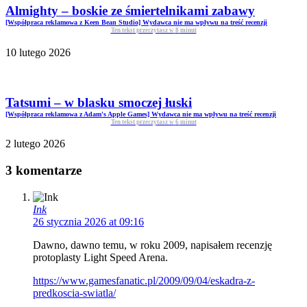
Almighty – boskie ze śmiertelnikami zabawy
[Współpraca reklamowa z Keen Bean Studio] Wydawca nie ma wpływu na treść recenzji
Ten tekst przeczytasz w
8
minut
10 lutego 2026
Tatsumi – w blasku smoczej łuski
[Współpraca reklamowa z Adam's Apple Games] Wydawca nie ma wpływu na treść recenzji
Ten tekst przeczytasz w
6
minut
2 lutego 2026
3 komentarze
Ink
26 stycznia 2026 at 09:16
Dawno, dawno temu, w roku 2009, napisałem recenzję
protoplasty Light Speed Arena.
https://www.gamesfanatic.pl/2009/09/04/eskadra-z-
predkoscia-swiatla/