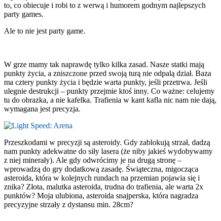
to, co obiecuje i robi to z werwą i humorem godnym najlepszych
party games.
Ale to nie jest party game.
W grze mamy tak naprawdę tylko kilka zasad. Nasze statki mają
punkty życia, a zniszczone przed swoją turą nie odpalą dział. Baza
ma cztery punkty życia i będzie warta punkty, jeśli przetrwa. Jeśli
ulegnie destrukcji – punkty przejmie ktoś inny. Co ważne: celujemy
tu do obrazka, a nie kafelka. Trafienia w kant kafla nic nam nie dają,
wymagana jest precyzja.
Przeszkodami w precyzji są asteroidy. Gdy zablokują strzał, dadzą
nam punkty adekwatne do siły lasera (że niby jakieś wydobywamy
z niej minerały). Ale gdy odwrócimy je na drugą stronę –
wprowadzą do gry dodatkową zasadę. Świąteczna, migocząca
asteroida, która w kolejnych rundach na przemian pojawia się i
znika? Złota, malutka asteroida, trudna do trafienia, ale warta 2x
punktów? Moja ulubiona, asteroida snajperska, która nagradza
precyzyjne strzały z dystansu min. 28cm?