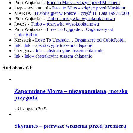
Piotr Wojtasiak
-
Race to Mars – zdążyć przed Muskiem
juzposprzatane_pl
-
Race to Mars – zdążyć przed Muskiem
MARTA
-
Historia gier w Polsce – część 11. Lata 1997-2000
Piotr Wojtasiak
-
Turbo – rozrywka wysokooktanowa
lbyczy
-
Turbo – rozrywka wysokooktanowa
Piotr Wojtasiak
-
Love To Upgrade… Organizery od
CubicRobin
Krzysiek
-
Love To Upgrade… Organizery od CubicRobin
Ink
-
Ink – abstrakcyjne tuszem chlapanie
Grzegorz
-
Ink – abstrakcyjne tuszem chlapanie
Ink
-
Ink – abstrakcyjne tuszem chlapanie
Audiobook GF
Zapomniane Morza – niezapomniana, morska
przygoda
23 listopada 2022
Skymines – pierwsze wrażenia przed premierą