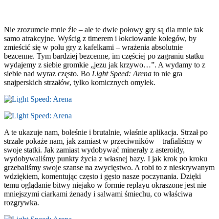
Nie zrozumcie mnie źle – ale te dwie połowy gry są dla mnie tak
samo atrakcyjne. Wyścig z timerem i łokciowanie kolegów, by
zmieścić się w polu gry z kafelkami – wrażenia absolutnie
bezcenne. Tym bardziej bezcenne, im częściej po zagraniu statku
wydajemy z siebie gromkie „jezu jak krzywo…”. A wydamy to z
siebie nad wyraz często. Bo
Light Speed: Arena
to nie gra
snajperskich strzałów, tylko komicznych omylek.
A te ukazuje nam, boleśnie i brutalnie, właśnie aplikacja. Strzał po
strzale pokaże nam, jak zamiast w przeciwników – trafialiśmy w
swoje statki. Jak zamiast wydobywać minerały z asteroidy,
wydobywaliśmy punkty życia z własnej bazy. I jak krok po kroku
grzebaliśmy swoje szanse na zwycięstwo. A robi to z nieskrywanym
wdziękiem, komentując często i gęsto nasze poczynania. Dzięki
temu oglądanie bitwy niejako w formie replayu okraszone jest nie
mniejszymi ciarkami żenady i salwami śmiechu, co właściwa
rozgrywka.