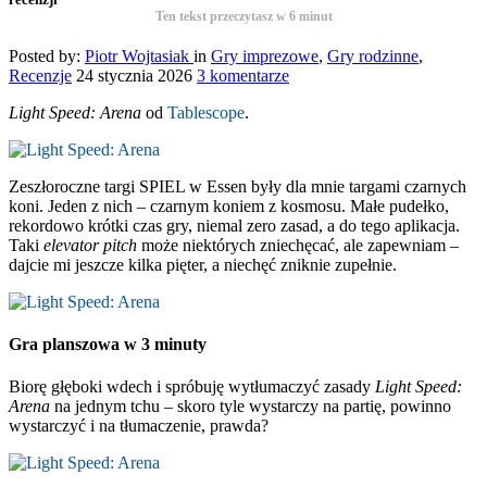
Ten tekst przeczytasz w
6
minut
Posted by:
Piotr Wojtasiak
in
Gry imprezowe
,
Gry rodzinne
,
Recenzje
24 stycznia 2026
3 komentarze
Light Speed: Arena
od
Tablescope
.
Zeszłoroczne targi SPIEL w Essen były dla mnie targami czarnych
koni. Jeden z nich – czarnym koniem z kosmosu. Małe pudełko,
rekordowo krótki czas gry, niemal zero zasad, a do tego aplikacja.
Taki
elevator pitch
może niektórych zniechęcać, ale zapewniam –
dajcie mi jeszcze kilka pięter, a niechęć zniknie zupełnie.
Gra planszowa w 3 minuty
Biorę głęboki wdech i spróbuję wytłumaczyć zasady
Light Speed:
Arena
na jednym tchu – skoro tyle wystarczy na partię, powinno
wystarczyć i na tłumaczenie, prawda?