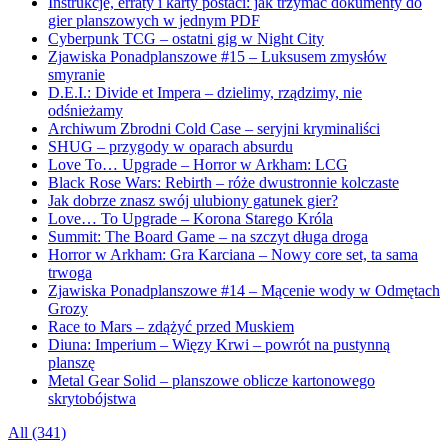
Instrukcje, erraty i karty postaci: jak trzymać dokumenty do
gier planszowych w jednym PDF
Cyberpunk TCG – ostatni gig w Night City
Zjawiska Ponadplanszowe #15 – Luksusem zmysłów
smyranie
D.E.I.: Divide et Impera – dzielimy, rządzimy, nie
odśnieżamy
Archiwum Zbrodni Cold Case – seryjni kryminaliści
SHUG – przygody w oparach absurdu
Love To… Upgrade – Horror w Arkham: LCG
Black Rose Wars: Rebirth – róże dwustronnie kolczaste
Jak dobrze znasz swój ulubiony gatunek gier?
Love… To Upgrade – Korona Starego Króla
Summit: The Board Game – na szczyt długa droga
Horror w Arkham: Gra Karciana – Nowy core set, ta sama
trwoga
Zjawiska Ponadplanszowe #14 – Mącenie wody w Odmętach
Grozy
Race to Mars – zdążyć przed Muskiem
Diuna: Imperium – Więzy Krwi – powrót na pustynną
planszę
Metal Gear Solid – planszowe oblicze kartonowego
skrytobójstwa
All (341)