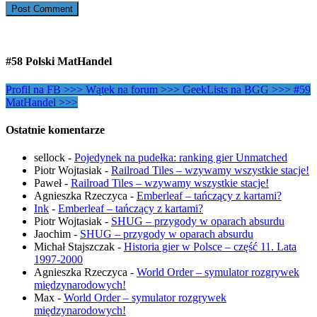
#58 Polski MatHandel
Profil na FB >>>
Wątek na forum >>>
GeekLists na BGG >>>
#59
MatHandel >>>
Ostatnie komentarze
sellock
-
Pojedynek na pudełka: ranking gier Unmatched
Piotr Wojtasiak
-
Railroad Tiles – wzywamy wszystkie stacje!
Paweł
-
Railroad Tiles – wzywamy wszystkie stacje!
Agnieszka Rzeczyca
-
Emberleaf – tańczący z kartami?
Ink
-
Emberleaf – tańczący z kartami?
Piotr Wojtasiak
-
SHUG – przygody w oparach absurdu
Jaochim
-
SHUG – przygody w oparach absurdu
Michał Stajszczak
-
Historia gier w Polsce – część 11. Lata
1997-2000
Agnieszka Rzeczyca
-
World Order – symulator rozgrywek
międzynarodowych!
Max
-
World Order – symulator rozgrywek
międzynarodowych!