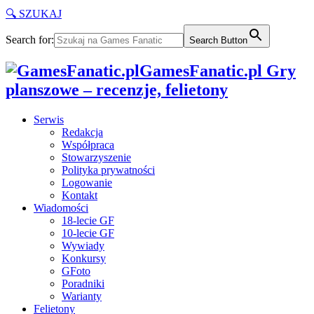
🔍 SZUKAJ
Search for:
Search Button
GamesFanatic.pl Gry
planszowe – recenzje, felietony
Serwis
Redakcja
Współpraca
Stowarzyszenie
Polityka prywatności
Logowanie
Kontakt
Wiadomości
18-lecie GF
10-lecie GF
Wywiady
Konkursy
GFoto
Poradniki
Warianty
Felietony