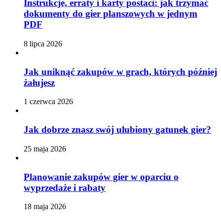
Instrukcje, erraty i karty postaci: jak trzymać
dokumenty do gier planszowych w jednym
PDF
8 lipca 2026
Jak uniknąć zakupów w grach, których później
żałujesz
1 czerwca 2026
Jak dobrze znasz swój ulubiony gatunek gier?
25 maja 2026
Planowanie zakupów gier w oparciu o
wyprzedaże i rabaty
18 maja 2026