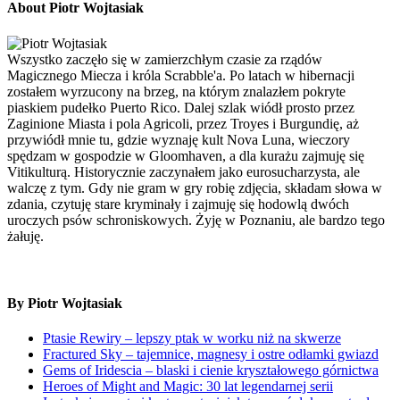
About Piotr Wojtasiak
Wszystko zaczęło się w zamierzchłym czasie za rządów
Magicznego Miecza i króla Scrabble'a. Po latach w hibernacji
zostałem wyrzucony na brzeg, na którym znalazłem pokryte
piaskiem pudełko Puerto Rico. Dalej szlak wiódł prosto przez
Zaginione Miasta i pola Agricoli, przez Troyes i Burgundię, aż
przywiódł mnie tu, gdzie wyznaję kult Nova Luna, wieczory
spędzam w gospodzie w Gloomhaven, a dla kurażu zajmuję się
Vitikulturą. Historycznie zaczynałem jako eurosucharzysta, ale
walczę z tym. Gdy nie gram w gry robię zdjęcia, składam słowa w
zdania, czytuję stare kryminały i zajmuję się hodowlą dwóch
uroczych psów schroniskowych. Żyję w Poznaniu, ale bardzo tego
żałuję.
By Piotr Wojtasiak
Ptasie Rewiry – lepszy ptak w worku niż na skwerze
Fractured Sky – tajemnice, magnesy i ostre odłamki gwiazd
Gems of Iridescia – blaski i cienie kryształowego górnictwa
Heroes of Might and Magic: 30 lat legendarnej serii