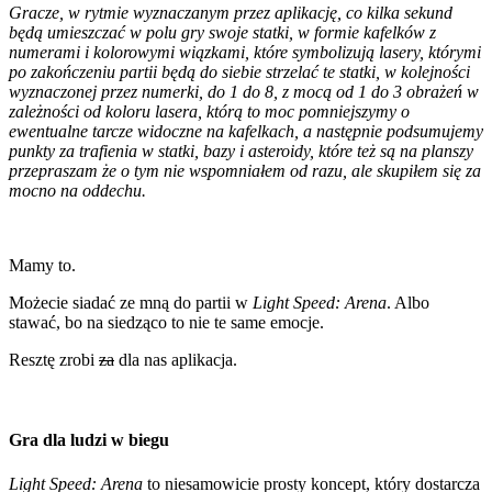
Gracze, w rytmie wyznaczanym przez aplikację, co kilka sekund
będą umieszczać w polu gry swoje statki, w formie kafelków z
numerami i kolorowymi wiązkami, które symbolizują lasery, którymi
po zakończeniu partii będą do siebie strzelać te statki, w kolejności
wyznaczonej przez numerki, do 1 do 8, z mocą od 1 do 3 obrażeń w
zależności od koloru lasera, którą to moc pomniejszymy o
ewentualne tarcze widoczne na kafelkach, a następnie podsumujemy
punkty za trafienia w statki, bazy i asteroidy, które też są na planszy
przepraszam że o tym nie wspomniałem od razu, ale skupiłem się za
mocno na oddechu.
Mamy to.
Możecie siadać ze mną do partii w
Light Speed: Arena
. Albo
stawać, bo na siedząco to nie te same emocje.
Resztę zrobi
za
dla nas aplikacja.
Gra dla ludzi w biegu
Light Speed: Arena
to niesamowicie prosty koncept, który dostarcza