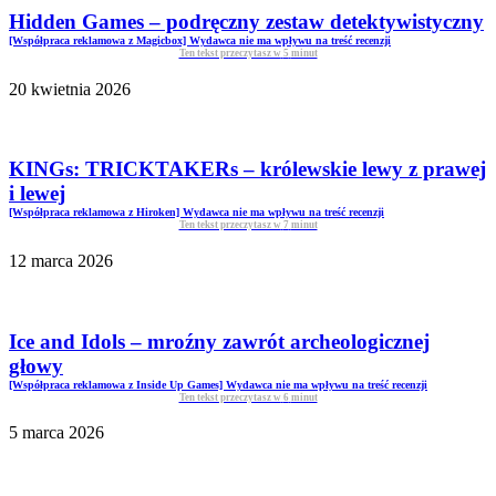
Hidden Games – podręczny zestaw detektywistyczny
[Współpraca reklamowa z Magicbox] Wydawca nie ma wpływu na treść recenzji
Ten tekst przeczytasz w
5
minut
20 kwietnia 2026
KINGs: TRICKTAKERs – królewskie lewy z prawej
i lewej
[Współpraca reklamowa z Hiroken] Wydawca nie ma wpływu na treść recenzji
Ten tekst przeczytasz w
7
minut
12 marca 2026
Ice and Idols – mroźny zawrót archeologicznej
głowy
[Współpraca reklamowa z Inside Up Games] Wydawca nie ma wpływu na treść recenzji
Ten tekst przeczytasz w
6
minut
5 marca 2026