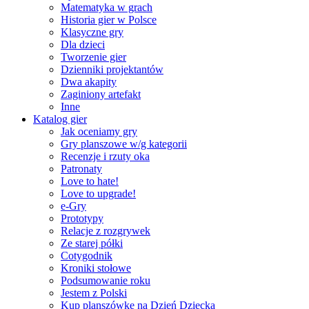
Matematyka w grach
Historia gier w Polsce
Klasyczne gry
Dla dzieci
Tworzenie gier
Dzienniki projektantów
Dwa akapity
Zaginiony artefakt
Inne
Katalog gier
Jak oceniamy gry
Gry planszowe w/g kategorii
Recenzje i rzuty oka
Patronaty
Love to hate!
Love to upgrade!
e-Gry
Prototypy
Relacje z rozgrywek
Ze starej półki
Cotygodnik
Kroniki stołowe
Podsumowanie roku
Jestem z Polski
Kup planszówkę na Dzień Dziecka