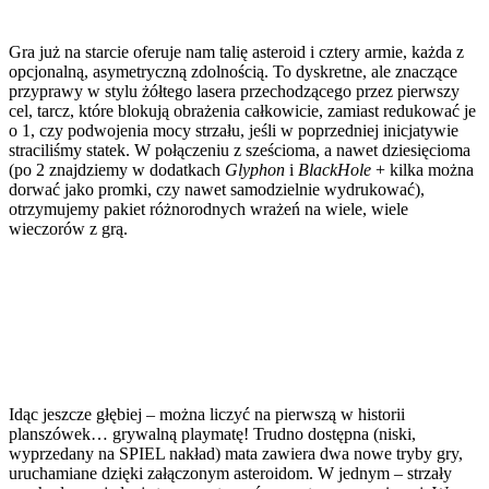
Gra już na starcie oferuje nam talię asteroid i cztery armie, każda z
opcjonalną, asymetryczną zdolnością. To dyskretne, ale znaczące
przyprawy w stylu żółtego lasera przechodzącego przez pierwszy
cel, tarcz, które blokują obrażenia całkowicie, zamiast redukować je
o 1, czy podwojenia mocy strzału, jeśli w poprzedniej inicjatywie
straciliśmy statek. W połączeniu z sześcioma, a nawet dziesięcioma
(po 2 znajdziemy w dodatkach
Glyphon
i
BlackHole
+ kilka można
dorwać jako promki, czy nawet samodzielnie wydrukować),
otrzymujemy pakiet różnorodnych wrażeń na wiele, wiele
wieczorów z grą.
Idąc jeszcze głębiej – można liczyć na pierwszą w historii
planszówek… grywalną playmatę! Trudno dostępna (niski,
wyprzedany na SPIEL nakład) mata zawiera dwa nowe tryby gry,
uruchamiane dzięki załączonym asteroidom. W jednym – strzały