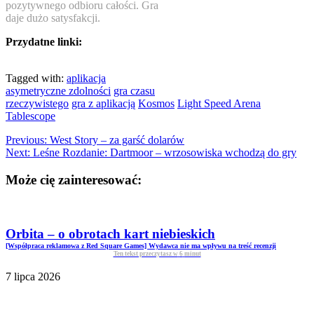
pozytywnego odbioru całości. Gra
daje dużo satysfakcji.
Przydatne linki:
Tagged with:
aplikacja
asymetryczne zdolności
gra czasu
rzeczywistego
gra z aplikacją
Kosmos
Light Speed Arena
Tablescope
Previous:
West Story – za garść dolarów
Next:
Leśne Rozdanie: Dartmoor – wrzosowiska wchodzą do gry
Może cię zainteresować:
Orbita – o obrotach kart niebieskich
[Współpraca reklamowa z Red Square Games] Wydawca nie ma wpływu na treść recenzji
Ten tekst przeczytasz w
6
minut
7 lipca 2026