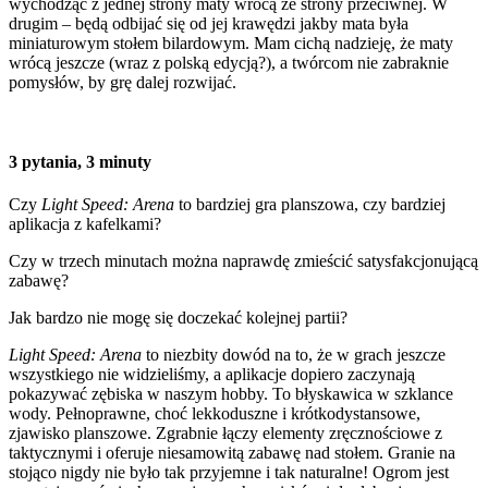
wychodząc z jednej strony maty wrócą ze strony przeciwnej. W
drugim – będą odbijać się od jej krawędzi jakby mata była
miniaturowym stołem bilardowym. Mam cichą nadzieję, że maty
wrócą jeszcze (wraz z polską edycją?), a twórcom nie zabraknie
pomysłów, by grę dalej rozwijać.
3 pytania, 3 minuty
Czy
Light Speed: Arena
to bardziej gra planszowa, czy bardziej
aplikacja z kafelkami?
Czy w trzech minutach można naprawdę zmieścić satysfakcjonującą
zabawę?
Jak bardzo nie mogę się doczekać kolejnej partii?
Light Speed: Arena
to niezbity dowód na to, że w grach jeszcze
wszystkiego nie widzieliśmy, a aplikacje dopiero zaczynają
pokazywać zębiska w naszym hobby. To błyskawica w szklance
wody. Pełnoprawne, choć lekkoduszne i krótkodystansowe,
zjawisko planszowe. Zgrabnie łączy elementy zręcznościowe z
taktycznymi i oferuje niesamowitą zabawę nad stołem. Granie na
stojąco nigdy nie było tak przyjemne i tak naturalne! Ogrom jest