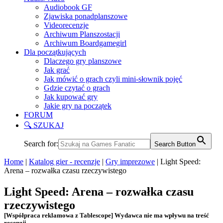
Audiobook GF
Zjawiska ponadplanszowe
Videorecenzje
Archiwum Planszostacji
Archiwum Boardgamegirl
Dla początkujących
Dlaczego gry planszowe
Jak grać
Jak mówić o grach czyli mini-słownik pojęć
Gdzie czytać o grach
Jak kupować gry
Jakie gry na początek
FORUM
🔍 SZUKAJ
Search for:
Search Button
Home
|
Katalog gier - recenzje
|
Gry imprezowe
|
Light Speed:
Arena – rozwałka czasu rzeczywistego
Light Speed: Arena – rozwałka czasu
rzeczywistego
[Współpraca reklamowa z Tablescope] Wydawca nie ma wpływu na treść
recenzji