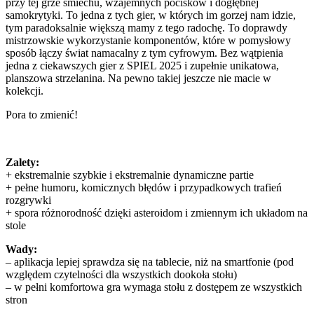
przy tej grze śmiechu, wzajemnych pocisków i dogłębnej
samokrytyki. To jedna z tych gier, w których im gorzej nam idzie,
tym paradoksalnie większą mamy z tego radochę. To doprawdy
mistrzowskie wykorzystanie komponentów, które w pomysłowy
sposób łączy świat namacalny z tym cyfrowym. Bez wątpienia
jedna z ciekawszych gier z SPIEL 2025 i zupełnie unikatowa,
planszowa strzelanina. Na pewno takiej jeszcze nie macie w
kolekcji.
Pora to zmienić!
Zalety:
+ ekstremalnie szybkie i ekstremalnie dynamiczne partie
+ pełne humoru, komicznych błędów i przypadkowych trafień
rozgrywki
+ spora różnorodność dzięki asteroidom i zmiennym ich układom na
stole
Wady:
– aplikacja lepiej sprawdza się na tablecie, niż na smartfonie (pod
względem czytelności dla wszystkich dookoła stołu)
– w pełni komfortowa gra wymaga stołu z dostępem ze wszystkich
stron