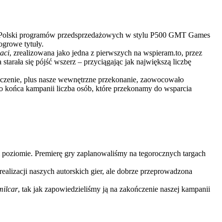
 do Polski programów przedsprzedażowych w stylu P500 GMT Games
ogrowe tytuły.
aci
, zrealizowana jako jedna z pierwszych na wspieram.to, przez
starała się pójść wszerz – przyciągając jak największą liczbę
czenie, plus nasze wewnętrzne przekonanie, zaowocowało
o końca kampanii liczba osób, które przekonamy do wsparcia
 poziomie. Premierę gry zaplanowaliśmy na tegorocznych targach
lizacji naszych autorskich gier, ale dobrze przeprowadzona
ilcar
, tak jak zapowiedzieliśmy ją na zakończenie naszej kampanii