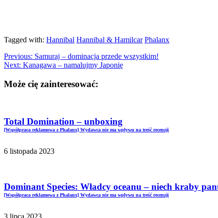
Tagged with:
Hannibal
Hannibal & Hamilcar
Phalanx
Previous:
Samuraj – dominacja przede wszystkim!
Next:
Kanagawa – namalujmy Japonię
Może cię zainteresować:
Total Domination – unboxing
[Współpraca reklamowa z Phalanx] Wydawca nie ma wpływu na treść recenzji
6 listopada 2023
Dominant Species: Władcy oceanu – niech kraby panu
[Współpraca reklamowa z Phalanx] Wydawca nie ma wpływu na treść recenzji
3 lipca 2023