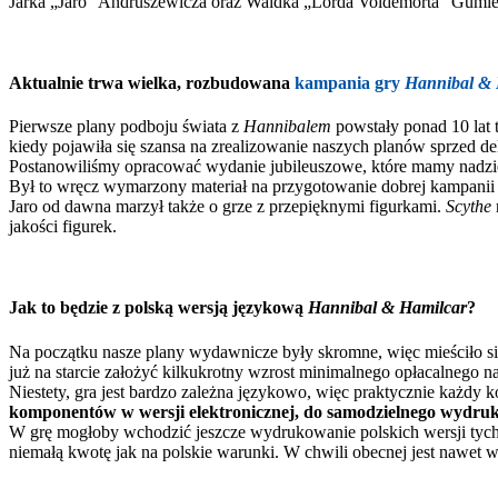
Jarka „Jaro” Andruszewicza oraz Waldka „Lorda Voldemorta” Gumienn
Aktualnie trwa wielka, rozbudowana
kampania gry
Hannibal & 
Pierwsze plany podboju świata z
Hannibalem
powstały ponad 10 lat 
kiedy pojawiła się szansa na zrealizowanie naszych planów sprzed dek
Postanowiliśmy opracować wydanie jubileuszowe, które mamy nadzieję
Był to wręcz wymarzony materiał na przygotowanie dobrej kampani
Jaro od dawna marzył także o grze z przepięknymi figurkami.
Scythe
jakości figurek.
Jak to będzie z polską wersją językową
Hannibal & Hamilcar
?
Na początku nasze plany wydawnicze były skromne, więc mieściło się 
już na starcie założyć kilkukrotny wzrost minimalnego opłacalnego n
Niestety, gra jest bardzo zależna językowo, więc praktycznie każd
komponentów w wersji elektronicznej, do samodzielnego wydru
W grę mogłoby wchodzić jeszcze wydrukowanie polskich wersji tych 
niemałą kwotę jak na polskie warunki. W chwili obecnej jest nawet wi