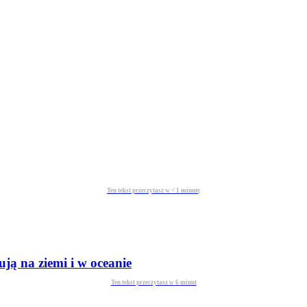
Ten tekst przeczytasz w
< 1
minutę
ją na ziemi i w oceanie
Ten tekst przeczytasz w
6
minut