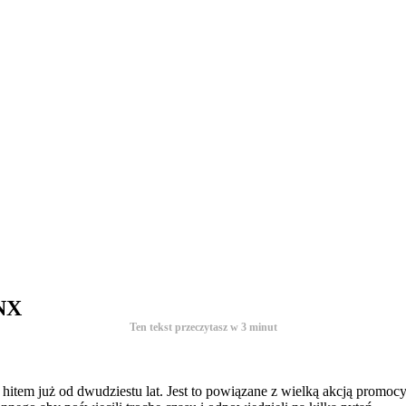
NX
Ten tekst przeczytasz w
3
minut
 hitem już od dwudziestu lat. Jest to powiązane z wielką akcją promoc