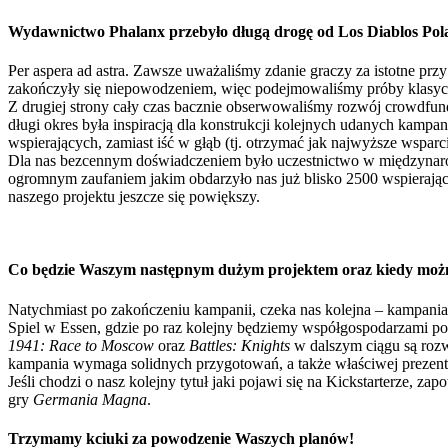
Wydawnictwo Phalanx przebyło długą drogę od Los Diablos Polacos
Per aspera ad astra. Zawsze uważaliśmy zdanie graczy za istotne 
zakończyły się niepowodzeniem, więc podejmowaliśmy próby klasyczne
Z drugiej strony cały czas bacznie obserwowaliśmy rozwój crowdfun
długi okres była inspiracją dla konstrukcji kolejnych udanych kampani
wspierających, zamiast iść w głąb (tj. otrzymać jak najwyższe wspar
Dla nas bezcennym doświadczeniem było uczestnictwo w międzynar
ogromnym zaufaniem jakim obdarzyło nas już blisko 2500 wspierając
naszego projektu jeszcze się powiększy.
Co będzie Waszym następnym dużym projektem oraz kiedy możn
Natychmiast po zakończeniu kampanii, czeka nas kolejna – kampani
Spiel w Essen, gdzie po raz kolejny będziemy współgospodarzami po
1941: Race to Moscow
oraz
Battles: Knights
w dalszym ciągu są rozw
kampania wymaga solidnych przygotowań, a także właściwej prezenta
Jeśli chodzi o nasz kolejny tytuł jaki pojawi się na Kickstarterze, 
gry
Germania Magna
.
Trzymamy kciuki za powodzenie Waszych planów!