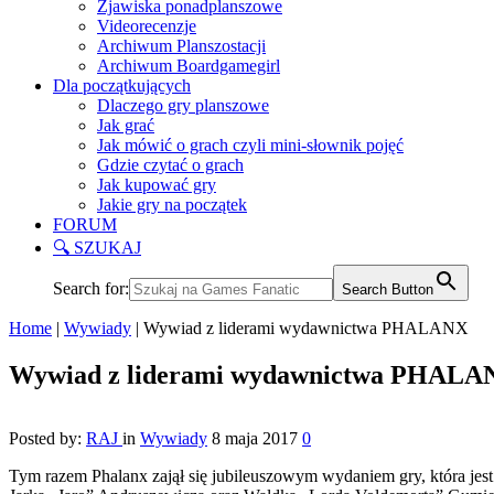
Zjawiska ponadplanszowe
Videorecenzje
Archiwum Planszostacji
Archiwum Boardgamegirl
Dla początkujących
Dlaczego gry planszowe
Jak grać
Jak mówić o grach czyli mini-słownik pojęć
Gdzie czytać o grach
Jak kupować gry
Jakie gry na początek
FORUM
🔍 SZUKAJ
Search for:
Search Button
Home
|
Wywiady
|
Wywiad z liderami wydawnictwa PHALANX
Wywiad z liderami wydawnictwa PHALA
Posted by:
RAJ
in
Wywiady
8 maja 2017
0
Tym razem Phalanx zajął się jubileuszowym wydaniem gry, która jest