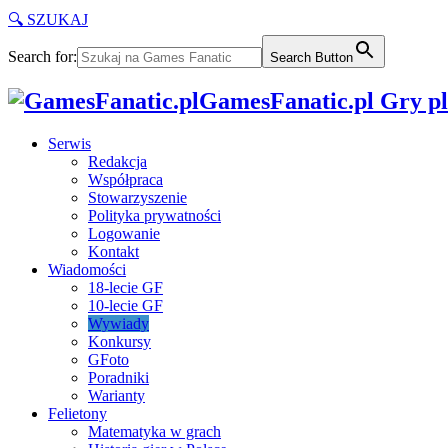
🔍 SZUKAJ
Search for:
Search Button
GamesFanatic.pl Gry pla
Serwis
Redakcja
Współpraca
Stowarzyszenie
Polityka prywatności
Logowanie
Kontakt
Wiadomości
18-lecie GF
10-lecie GF
Wywiady
Konkursy
GFoto
Poradniki
Warianty
Felietony
Matematyka w grach