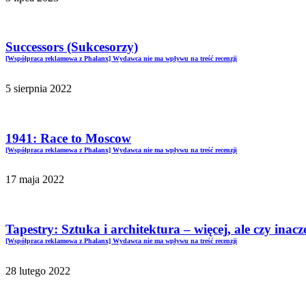
Successors (Sukcesorzy)
[Współpraca reklamowa z Phalanx] Wydawca nie ma wpływu na treść recenzji
5 sierpnia 2022
1941: Race to Moscow
[Współpraca reklamowa z Phalanx] Wydawca nie ma wpływu na treść recenzji
17 maja 2022
Tapestry: Sztuka i architektura – więcej, ale czy inacz
[Współpraca reklamowa z Phalanx] Wydawca nie ma wpływu na treść recenzji
28 lutego 2022