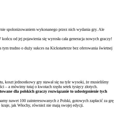
jedynie spolonizowaniem wykonanego przez nich wydania gry. Ale
 końcu od jej pojawienia się wyrosła cała generacja nowych graczy!
a tym trudno o duży sukces na Kickstarterze bez oferowania świetnej
u, koszt jednostkowy gry stawał się na tyle wysoki, że musieliśmy
ci – a mówimy tutaj o kwotach rzędu setek tysięcy złotych.
wane dla polskich graczy rozwiązanie to udostępnienie tych
mamy nawet 100 zainteresowanych z Polski, gotowych zapłacić za grę
 kraje, jak Włochy, również nie mają swojej edycji.