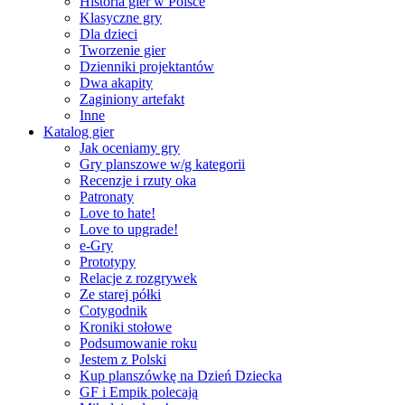
Historia gier w Polsce
Klasyczne gry
Dla dzieci
Tworzenie gier
Dzienniki projektantów
Dwa akapity
Zaginiony artefakt
Inne
Katalog gier
Jak oceniamy gry
Gry planszowe w/g kategorii
Recenzje i rzuty oka
Patronaty
Love to hate!
Love to upgrade!
e-Gry
Prototypy
Relacje z rozgrywek
Ze starej półki
Cotygodnik
Kroniki stołowe
Podsumowanie roku
Jestem z Polski
Kup planszówkę na Dzień Dziecka
GF i Empik polecają