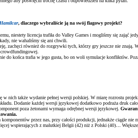
ego aby poświęcili trochę czasu i odpowiedzieli na kilka pytań.
Hamilcar
, dlaczego wybraliście ją na swój flagowy projekt?
temu, niestety licencja trafiła do Valley Games i mogliśmy się zająć 
ady, nie wahaliśmy się ani chwili.
, zachęci również do rozgrywki tych, którzy gry jeszcze nie znają. W
i crowdfundingowej.
nie do końca trafia w jego gusta, bo on woli symulacje konfliktów. Poz
w nich także wydanie pełnej wersji polskiej. W miarę rozrostu projekt
akładu. Dodanie każdej wersji językowej dodatkowo podraża druk całoś
y komponent poza żetonami wymaga odrębnej wersji językowej.
Gwaranto
kowania.
komponentów przez nas, przy całości produkcji, jednakże ciągle nie 
ęcej wspierających z malutkiej Belgii (42) niż z Polski (40)… Większe