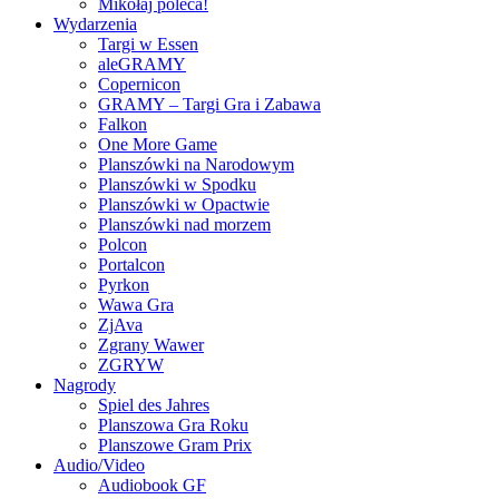
Mikołaj poleca!
Wydarzenia
Targi w Essen
aleGRAMY
Copernicon
GRAMY – Targi Gra i Zabawa
Falkon
One More Game
Planszówki na Narodowym
Planszówki w Spodku
Planszówki w Opactwie
Planszówki nad morzem
Polcon
Portalcon
Pyrkon
Wawa Gra
ZjAva
Zgrany Wawer
ZGRYW
Nagrody
Spiel des Jahres
Planszowa Gra Roku
Planszowe Gram Prix
Audio/Video
Audiobook GF