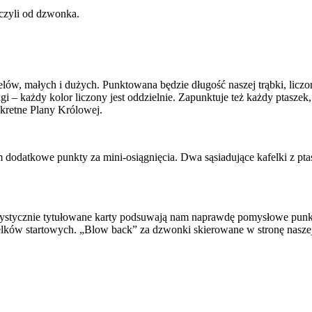
 czyli od dzwonka.
elów, małych i dużych. Punktowana będzie długość naszej trąbki, lic
 – każdy kolor liczony jest oddzielnie. Zapunktuje też każdy ptaszek
ekretne Plany Królowej.
m dodatkowe punkty za mini-osiągnięcia. Dwa sąsiadujące kafelki z pt
orystycznie tytułowane karty podsuwają nam naprawdę pomysłowe punk
felków startowych. „Blow back” za dzwonki skierowane w stronę naszej