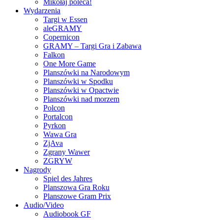
Mikołaj poleca!
Wydarzenia
Targi w Essen
aleGRAMY
Copernicon
GRAMY – Targi Gra i Zabawa
Falkon
One More Game
Planszówki na Narodowym
Planszówki w Spodku
Planszówki w Opactwie
Planszówki nad morzem
Polcon
Portalcon
Pyrkon
Wawa Gra
ZjAva
Zgrany Wawer
ZGRYW
Nagrody
Spiel des Jahres
Planszowa Gra Roku
Planszowe Gram Prix
Audio/Video
Audiobook GF