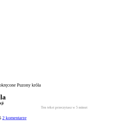
okręcone Puzony króla
la
zji
Ten tekst przeczytasz w
5
minut
5
2 komentarze