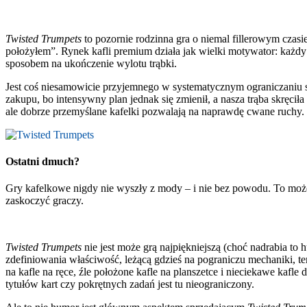
Twisted Trumpets
to pozornie rodzinna gra o niemal fillerowym czas
położyłem”. Rynek kafli premium działa jak wielki motywator: każ
sposobem na ukończenie wylotu trąbki.
Jest coś niesamowicie przyjemnego w systematycznym ograniczaniu s
zakupu, bo intensywny plan jednak się zmienił, a nasza trąba skręc
ale dobrze przemyślane kafelki pozwalają na naprawdę cwane ruchy
Ostatni dmuch?
Gry kafelkowe nigdy nie wyszły z mody – i nie bez powodu. To może
zaskoczyć graczy.
Twisted Trumpets
nie jest może grą najpiękniejszą (choć nadrabia to 
zdefiniowania właściwość, leżącą gdzieś na pograniczu mechaniki, te
na kafle na ręce, źle położone kafle na planszetce i nieciekawe kafle
tytułów kart czy pokrętnych zadań jest tu nieograniczony.