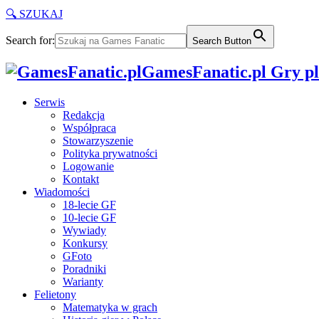
🔍 SZUKAJ
Search for:
Search Button
GamesFanatic.pl Gry pla
Serwis
Redakcja
Współpraca
Stowarzyszenie
Polityka prywatności
Logowanie
Kontakt
Wiadomości
18-lecie GF
10-lecie GF
Wywiady
Konkursy
GFoto
Poradniki
Warianty
Felietony
Matematyka w grach