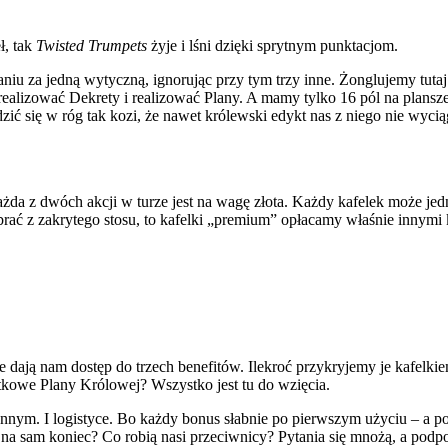
ł, tak
Twisted Trumpets
żyje i lśni dzięki sprytnym punktacjom.
żaniu za jedną wytyczną, ignorując przy tym trzy inne. Żonglujemy tut
ealizować Dekrety i realizować Plany. A mamy tylko 16 pól na plansze
zić się w róg tak kozi, że nawet królewski edykt nas z niego nie wyciąg
a z dwóch akcji w turze jest na wagę złota. Każdy kafelek może jedn
rać z zakrytego stosu, to kafelki „premium” opłacamy właśnie innymi k
je dają nam dostęp do trzech benefitów. Ilekroć przykryjemy je kafel
kowe Plany Królowej? Wszystko jest tu do wzięcia.
nnym. I logistyce. Bo każdy bonus słabnie po pierwszym użyciu – a po
na sam koniec? Co robią nasi przeciwnicy? Pytania się mnożą, a podp