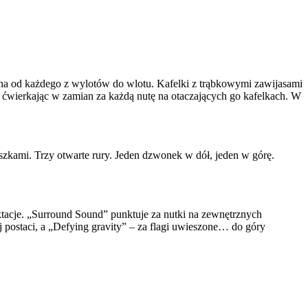
zona od każdego z wylotów do wlotu. Kafelki z trąbkowymi zawijasami
, ćwierkając w zamian za każdą nutę na otaczających go kafelkach. W
aszkami. Trzy otwarte rury. Jeden dzwonek w dół, jeden w górę.
tacje. „Surround Sound” punktuje za nutki na zewnętrznych
 postaci, a „Defying gravity” – za flagi uwieszone… do góry