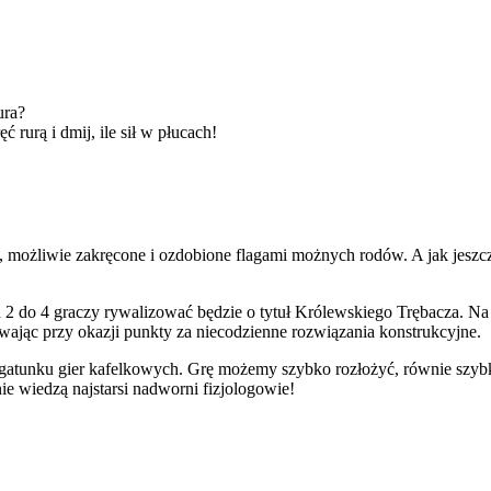
ura?
 rurą i dmij, ile sił w płucach!
, możliwie zakręcone i ozdobione flagami możnych rodów. A jak jeszcze
d 2 do 4 graczy rywalizować będzie o tytuł Królewskiego Trębacza. N
ając przy okazji punkty za niecodzienne rozwiązania konstrukcyjne.
w gatunku gier kafelkowych. Grę możemy szybko rozłożyć, równie szyb
e wiedzą najstarsi nadworni fizjologowie!