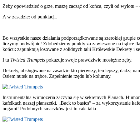
Żeby opowiedzieć o grze, muszę zacząć od końca, czyli od wylotu –
A w zasadzie: od punktacji.
Bo wszystkie nasze działania podporządkowane są szerokiej grupie c
liczymy podwójnie! Zdobędziemy punkty za zawieszone na trąbce flagi
końcu: zapunktują losowane z solidnych talii Królewskie Dekrety i s
I tu
Twisted Trumpets
pokazuje swoje prawdziwie mosiężne zęby.
Dekrety, obsługiwane na zasadzie kto pierwszy, ten lepszy, dadzą na
Osiem nutek na trąbce. Zapełnienie rzędu lub kolumny.
Instrumentalna wirtuozeria zaczyna się w sekretnych Planach. Hum
kafelkach naszej planszetki. „Back to basics” – za wykorzystanie ka
nogami! Podobnych smaczków jest tu cała talia.