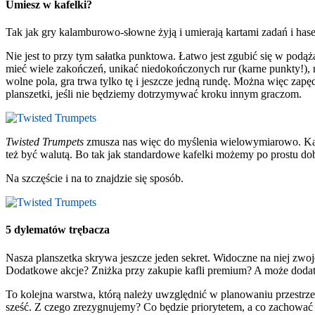
Umiesz w kafelki?
Tak jak gry kalamburowo-słowne żyją i umierają kartami zadań i hase
Nie jest to przy tym sałatka punktowa. Łatwo jest zgubić się w podą
mieć wiele zakończeń, unikać niedokończonych rur (karne punkty!), r
wolne pola, gra trwa tylko tę i jeszcze jedną rundę. Można więc zapęd
planszetki, jeśli nie będziemy dotrzymywać kroku innym graczom.
Twisted Trumpets
zmusza nas więc do myślenia wielowymiarowo. Każd
też być walutą. Bo tak jak standardowe kafelki możemy po prostu dob
Na szczęście i na to znajdzie się sposób.
5 dylematów trębacza
Nasza planszetka skrywa jeszcze jeden sekret. Widoczne na niej zwo
Dodatkowe akcje? Zniżka przy zakupie kafli premium? A może dodat
To kolejna warstwa, którą należy uwzględnić w planowaniu przestrze
sześć. Z czego zrezygnujemy? Co będzie priorytetem, a co zachować 