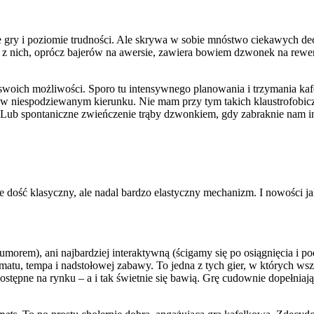
ie gry i poziomie trudności. Ale skrywa w sobie mnóstwo ciekawych de
dy z nich, oprócz bajerów na awersie, zawiera bowiem dzwonek na re
woich możliwości. Sporo tu intensywnego planowania i trzymania kafel
iła w niespodziewanym kierunku. Nie mam przy tym takich klaustrofobi
. Lub spontaniczne zwieńczenie trąby dzwonkiem, gdy zabraknie nam 
 dość klasyczny, ale nadal bardzo elastyczny mechanizm. I nowości j
humorem), ani najbardziej interaktywną (ścigamy się po osiągnięcia i p
matu, tempa i nadstołowej zabawy. To jedna z tych gier, w których ws
 dostępne na rynku – a i tak świetnie się bawią. Grę cudownie dopełniają