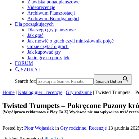
Zjawiska ponadplanszowe
Videorecenzje
Archiwum Planszostacji
Archiwum Boardgamegirl
Dla początkujących
Dlaczego gry planszowe
Jak grać
Jak mówić o grach czyli mini-słownik pojęć
Gdzie czytać o grach
Jak kupować gry
Jakie gry na początek
FORUM
🔍 SZUKAJ
Search for:
Search Button
Home
|
Katalog gier - recenzje
|
Gry rodzinne
|
Twisted Trumpets – P
Twisted Trumpets – Pokręcone Puzony kró
[Współpraca reklamowa z Play To Z] Wydawca nie ma wpływu na treść recen
Posted by:
Piotr Wojtasiak
in
Gry rodzinne
,
Recenzje
13 grudnia 202
Twisted Trumpets
od
Play To Z
.