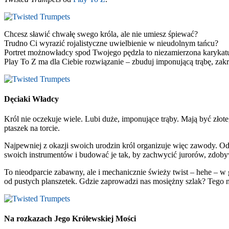
Chcesz sławić chwałę swego króla, ale nie umiesz śpiewać?
Trudno Ci wyrazić rojalistyczne uwielbienie w nieudolnym tańcu?
Portret możnowładcy spod Twojego pędzla to niezamierzona karykat
Play To Z ma dla Ciebie rozwiązanie – zbuduj imponującą trąbę, zakręć
Dęciaki Władcy
Król nie oczekuje wiele. Lubi duże, imponujące trąby. Mają być złote
ptaszek na torcie.
Najpewniej z okazji swoich urodzin król organizuje więc zawody. O
swoich instrumentów i budować je tak, by zachwycić jurorów, zdobyw
To nieodparcie zabawny, ale i mechanicznie świeży twist – hehe – 
od pustych planszetek. Gdzie zaprowadzi nas mosiężny szlak? Tego ni
Na rozkazach Jego Królewskiej Mości