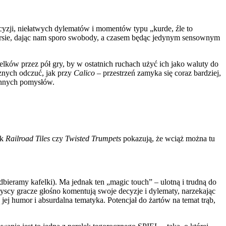
cyzji, niełatwych dylematów i momentów typu „kurde, źle to
wersie, dając nam sporo swobody, a czasem będąc jedynym sensownym
ków przez pół gry, by w ostatnich ruchach użyć ich jako waluty do
cznych odczuć, jak przy
Calico
– przestrzeń zamyka się coraz bardziej,
innych pomysłów.
ak
Railroad Tiles
czy
Twisted Trumpets
pokazują, że wciąż można tu
odbieramy kafelki). Ma jednak ten „magic touch” – ulotną i trudną do
zyscy gracze głośno komentują swoje decyzje i dylematy, narzekając
 jej humor i absurdalna tematyka. Potencjał do żartów na temat trąb,