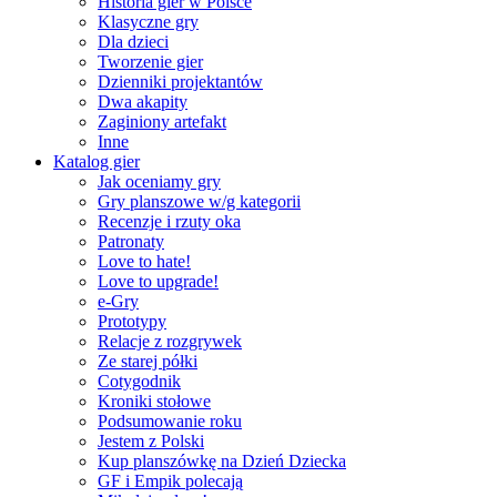
Historia gier w Polsce
Klasyczne gry
Dla dzieci
Tworzenie gier
Dzienniki projektantów
Dwa akapity
Zaginiony artefakt
Inne
Katalog gier
Jak oceniamy gry
Gry planszowe w/g kategorii
Recenzje i rzuty oka
Patronaty
Love to hate!
Love to upgrade!
e-Gry
Prototypy
Relacje z rozgrywek
Ze starej półki
Cotygodnik
Kroniki stołowe
Podsumowanie roku
Jestem z Polski
Kup planszówkę na Dzień Dziecka
GF i Empik polecają