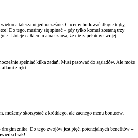
aj wieloma talerzami jednocześnie. Chcemy budować długie trąby,
tce! Do tego, musimy się spinać – gdy tylko komuś zostaną trzy
nie. Istnieje całkiem realna szansa, że nie zapełnimy swojej
ocześnie spełniać kilka zadań. Musi pasować do sąsiadów. Ale może
aflami z ręki.
kiem, możemy skorzystać z krótkiego, ale zacnego menu bonusów.
 drugim znika. Do tego zwojów jest pięć, potencjalnych benefitów –
owiedzi brak!