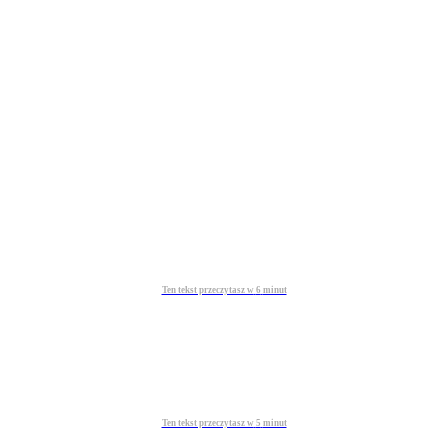
Ten tekst przeczytasz w
6
minut
Ten tekst przeczytasz w
5
minut