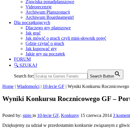
Zjawiska ponadplanszowe
Videorecenzje
Archiwum Planszostacji
Archiwum Boardgamegirl
Dla początkujących
Dlaczego gry planszowe
Jak grać
Jak mówić o grach czyli mini-słownik pojęć
Gdzie czytać o grach
Jak kupować gry
Jakie gry na początek
FORUM
🔍 SZUKAJ
Search for:
Search Button
Home
|
Wiadomości
|
10-lecie GF
|
Wyniki Konkursu Rocznicowego 
Wyniki Konkursu Rocznicowego GF – Por
Posted by:
sipio
in
10-lecie GF
,
Konkursy
15 czerwca 2014
3 koment
Dziękujemy za udział w przedostatnim konkursie związanym z gli