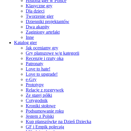
Historia gier w Polsce
Klasyczne gry
Dla dzieci
Tworzenie gier
Dzienniki projektantów
Dwa akapity
Zaginiony artefakt
Inne
Katalog gier
Jak oceniamy gry
Gry planszowe w/g kategorii
Recenzje i rzuty oka
Patronaty
Love to hate!
Love to upgrade!
e-Gry
Prototypy
Relacje z rozgrywek
Ze starej półki
Cotygodnik
Kroniki stołowe
Podsumowanie roku
Jestem z Polski
Kup planszówkę na Dzień Dziecka
GF i Empik polecają