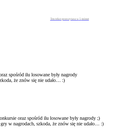
Ten tekst przeczytasz w
5
minut
 oraz spośród ilu losowane były nagrody
zkoda, że znów się nie udało… :)
onkursie oraz spośród ilu losowane były nagrody ;)
 gry w nagrodach, szkoda, że znów się nie udało… :)