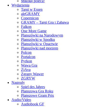
Mikołaj poleca!
Wydarzenia
Targi w Essen
aleGRAMY
Copernicon
GRAMY – Targi Gra i Zabawa
Falkon
One More Game
Planszówki na Narodowym
Planszówki w Spodku
Planszówki w Opactwie
Planszówki nad morzem
Polcon
Portalcon
Pyrkon
Wawa Gra
ZjAva
Zgrany Wawer
ZGRYW
Nagrody
Spiel des Jahres
Planszowa Gra Roku
Planszowe Gram Prix
Audio/Video
Audiobook GF