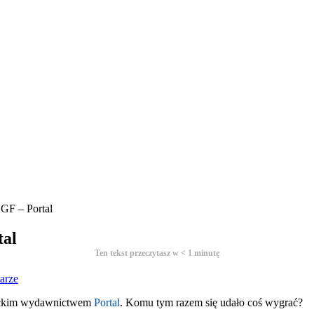
GF – Portal
tal
Ten tekst przeczytasz w
< 1
minutę
arze
wickim wydawnictwem
Portal
. Komu tym razem się udało coś wygrać?