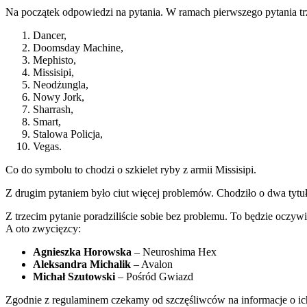
Na początek odpowiedzi na pytania. W ramach pierwszego pytania trze
Dancer,
Doomsday Machine,
Mephisto,
Missisipi,
Neodżungla,
Nowy Jork,
Sharrash,
Smart,
Stalowa Policja,
Vegas.
Co do symbolu to chodzi o szkielet ryby z armii Missisipi.
Z drugim pytaniem było ciut więcej problemów. Chodziło o dwa tytu
Z trzecim pytanie poradziliście sobie bez problemu. To będzie ocz
A oto zwycięzcy:
Agnieszka Horowska
– Neuroshima Hex
Aleksandra Michalik
– Avalon
Michał Szutowski
– Pośród Gwiazd
Zgodnie z regulaminem czekamy od szczęśliwców na informacje o ich