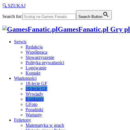
🔍 SZUKAJ
Search for:
Search Button
GamesFanatic.pl Gry pla
Serwis
Redakcja
Współpraca
Stowarzyszenie
Polityka prywatności
Logowanie
Kontakt
Wiadomości
18-lecie GF
10-lecie GF
Wywiady
Konkursy
GFoto
Poradniki
Warianty
Felietony
Matematyka w grach