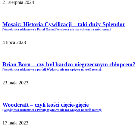
21 sierpnia 2024
Mosaic: Historia Cywilizacji – taki duży Splendor
[Współpraca reklamowa z Portal Games] Wydawca nie ma wpływu na treść recenzji
4 lipca 2023
Brian Boru – czy był bardzo niegrzecznym chłopcem
[Współpraca reklamowa z portal] Wydawca nie ma wpływu na treść recenzji
23 maja 2023
Woodcraft – czyli kości cięcie-gięcie
[Współpraca reklamowa z Portal] Wydawca nie ma wpływu na treść recenzji
17 maja 2023