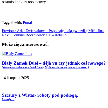
ostatnio konkurs rocznicowy.
Tagged with:
Portal
Previous:
Arka Zwierzaków – Przyznaję małą gwiazdkę Michelina
Next:
Konkurs Rocznicowy GF – Rebel.pl
Może cię zainteresować:
Biały Zamek Duel – déjà vu czy jednak coś nowego?
[Współpraca reklamowa z Portal Games] Wydawca nie ma wpływu na treść recenzji
14 listopada 2025
Szczury z Wistar- roboty pod podłogą.
Recenzja •••