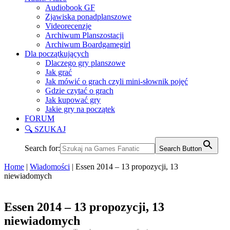
Audiobook GF
Zjawiska ponadplanszowe
Videorecenzje
Archiwum Planszostacji
Archiwum Boardgamegirl
Dla początkujących
Dlaczego gry planszowe
Jak grać
Jak mówić o grach czyli mini-słownik pojęć
Gdzie czytać o grach
Jak kupować gry
Jakie gry na początek
FORUM
🔍 SZUKAJ
Search for:
Search Button
Home
|
Wiadomości
|
Essen 2014 – 13 propozycji, 13
niewiadomych
Essen 2014 – 13 propozycji, 13
niewiadomych