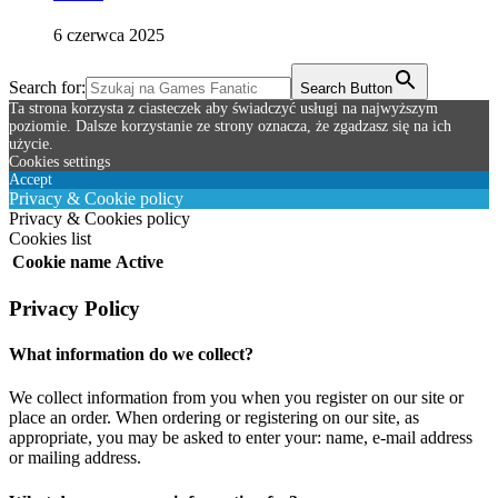
6 czerwca 2025
Search for:
Search Button
Ta strona korzysta z ciasteczek aby świadczyć usługi na najwyższym
poziomie. Dalsze korzystanie ze strony oznacza, że zgadzasz się na ich
użycie.
Cookies settings
Accept
Privacy & Cookie policy
Privacy & Cookies policy
Cookies list
Cookie name
Active
Privacy Policy
What information do we collect?
We collect information from you when you register on our site or
place an order. When ordering or registering on our site, as
appropriate, you may be asked to enter your: name, e-mail address
or mailing address.