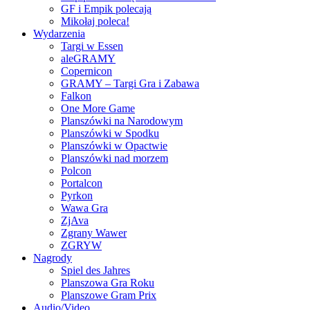
GF i Empik polecają
Mikołaj poleca!
Wydarzenia
Targi w Essen
aleGRAMY
Copernicon
GRAMY – Targi Gra i Zabawa
Falkon
One More Game
Planszówki na Narodowym
Planszówki w Spodku
Planszówki w Opactwie
Planszówki nad morzem
Polcon
Portalcon
Pyrkon
Wawa Gra
ZjAva
Zgrany Wawer
ZGRYW
Nagrody
Spiel des Jahres
Planszowa Gra Roku
Planszowe Gram Prix
Audio/Video