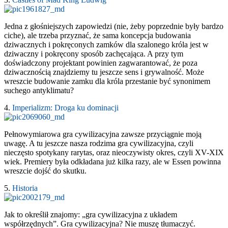
Jedna z głośniejszych zapowiedzi (nie, żeby poprzednie były bardzo
ciche), ale trzeba przyznać, że sama koncepcja budowania
dziwacznych i pokręconych zamków dla szalonego króla jest w
dziwaczny i pokręcony sposób zachęcająca. A przy tym
doświadczony projektant powinien zagwarantować, że poza
dziwacznością znajdziemy tu jeszcze sens i grywalność. Może
wreszcie budowanie zamku dla króla przestanie być synonimem
suchego antyklimatu?
4.
Imperializm: Droga ku dominacji
Pełnowymiarowa gra cywilizacyjna zawsze przyciągnie moją
uwagę. A tu jeszcze nasza rodzima gra cywilizacyjna, czyli
nieczęsto spotykany rarytas, oraz nieoczywisty okres, czyli XV-XIX
wiek. Premiery była odkładana już kilka razy, ale w Essen powinna
wreszcie dojść do skutku.
5.
Historia
Jak to określił znajomy: „gra cywilizacyjna z układem
współrzędnych”. Gra cywilizacyjna? Nie muszę tłumaczyć.