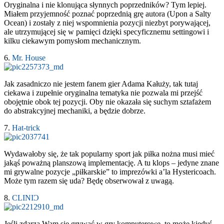
Oryginalna i nie klonująca słynnych poprzedników? Tym lepiej.
Miałem przyjemność poznać poprzednią grę autora (Upon a Salty
Ocean) i zostały z niej wspomnienia pozycji niezbyt porywającej,
ale utrzymującej się w pamięci dzięki specyficznemu settingowi i
kilku ciekawym pomysłom mechanicznym.
6.
Mr. House
Jak zasadniczo nie jestem fanem gier Adama Kałuży, tak tutaj
ciekawa i zupełnie oryginalna tematyka nie pozwala mi przejść
obojętnie obok tej pozycji. Oby nie okazała się suchym sztafażem
do abstrakcyjnej mechaniki, a będzie dobrze.
7.
Hat-trick
Wydawałoby się, że tak popularny sport jak piłka nożna musi mieć
jakąś poważną planszową implementację. A tu klops – jedyne znane
mi grywalne pozycje „piłkarskie” to imprezówki a’la Hystericoach.
Może tym razem się uda? Będę obserwował z uwagą.
8.
CLINIϽ
Jeśli zdarza Wam się grywać w gry komputerowe, to może kiedyś