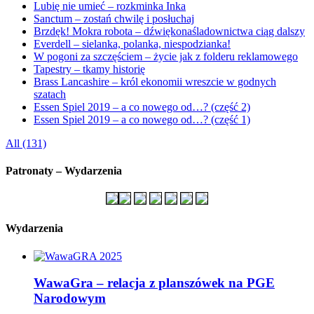
Lubię nie umieć – rozkminka Inka
Sanctum – zostań chwilę i posłuchaj
Brzdęk! Mokra robota – dźwiękonaśladownictwa ciąg dalszy
Everdell – sielanka, polanka, niespodzianka!
W pogoni za szczęściem – życie jak z folderu reklamowego
Tapestry – tkamy historię
Brass Lancashire – król ekonomii wreszcie w godnych
szatach
Essen Spiel 2019 – a co nowego od…? (część 2)
Essen Spiel 2019 – a co nowego od…? (część 1)
All (131)
Patronaty – Wydarzenia
Wydarzenia
WawaGra – relacja z planszówek na PGE
Narodowym