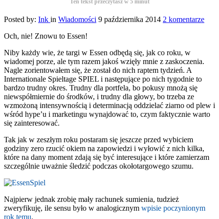
Ten tekst przeczytasz w
5
minut
Posted by:
Ink
in
Wiadomości
9 października 2014
2 komentarze
Och, nie! Znowu to Essen!
Niby każdy wie, że targi w Essen odbędą się, jak co roku, w
wiadomej porze, ale tym razem jakoś wzięły mnie z zaskoczenia.
Nagle zorientowałem się, że został do nich raptem tydzień. A
Internationale Spieltage SPIEL i następujące po nich tygodnie to
bardzo trudny okres. Trudny dla portfela, bo pokusy mnożą się
niewspółmiernie do środków, i trudny dla głowy, bo trzeba ze
wzmożoną intensywnością i determinacją oddzielać ziarno od plew i
wśród hype’u i marketingu wynajdować to, czym faktycznie warto
się zainteresować.
Tak jak w zeszłym roku postaram się jeszcze przed wybiciem
godziny zero rzucić okiem na zapowiedzi i wyłowić z nich kilka,
które na dany moment zdają się być interesujące i które zamierzam
szczególnie uważnie śledzić podczas okołotargowego szumu.
Najpierw jednak zrobię mały rachunek sumienia, tudzież
zweryfikuję, ile sensu było w analogicznym
wpisie poczynionym
rok temu
.