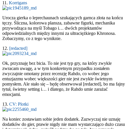
11.
Korrigans
Urocza gierka o leprechaunach szukających garnca złota na końcu
tęczy. Śliczna, kolorowa plansza, zabawne figurki, mechanika
przywodząca na myśl Tobago i… dwóch projektantów
odpowiedzialnych między innymi za ultraciężkiego Khronosa.
Zobaczymy, co z tego wyniknie.
12.
[redacted]
Ok, przyznaję bez bicia. To nie jest typ gry, na który zwykle
zwracam uwagę, a w tym konkretnym przypadku zostałem
zwyczajnie omotany przez recenzję Rahdo, co wobec jego
entuzjazmu wobec większości gier nie jest zwykle świetnym
pomysłem. Ale stało się – będę obserwował [redacted], bo ma fajny
tytuł, świetny setting i… i dlatego, że Rahdo umie zarażać
emocjami.
13.
CV: Plotki
Na koniec zostawiam sobie jeden dodatek. Zazwyczaj nie uznaję
dodatków do gier, prawie nigdy nie mam wystarczająco dużo czasu