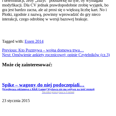
i determinacji, żeby „zużyć” podstawkę na tyle, by wymagała
modyfikacji. Dla CV jednak prawdopodobnie zrobię wyjątek, bo
gra jest bardzo zacna, ale aż prosi się o większą liczbę kart. No i
Plotki, zgodnie z nazwą, powinny wprowadzić do gry nieco
interakcji, czego odrobinę w wersji bazowej brakuje.
Tagged with:
Essen 2014
Previous:
Kto Pozmywa – wojna domowa trwa…
Next:
Omówienie ankiety rocznicowej: opinie Czytelników (cz.3)
Może cię zainteresować:
Spike – wagony do niej podoczepiali…
[Współpraca reklamowa z R&R Games] Wydawca nie ma wpływu na treść recenzji
Ten tekst przeczytasz w
6
minut
23 stycznia 2015