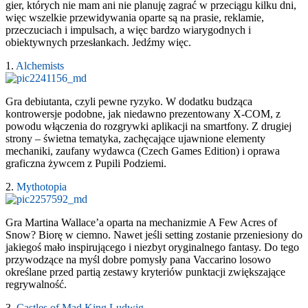
gier, których nie mam ani nie planuję zagrać w przeciągu kilku dni,
więc wszelkie przewidywania oparte są na prasie, reklamie,
przeczuciach i impulsach, a więc bardzo wiarygodnych i
obiektywnych przesłankach. Jedźmy więc.
1.
Alchemists
Gra debiutanta, czyli pewne ryzyko. W dodatku budząca
kontrowersje podobne, jak niedawno prezentowany X-COM, z
powodu włączenia do rozgrywki aplikacji na smartfony. Z drugiej
strony – świetna tematyka, zachęcające ujawnione elementy
mechaniki, zaufany wydawca (Czech Games Edition) i oprawa
graficzna żywcem z Pupili Podziemi.
2.
Mythotopia
Gra Martina Wallace’a oparta na mechanizmie A Few Acres of
Snow? Biorę w ciemno. Nawet jeśli setting zostanie przeniesiony do
jakiegoś mało inspirującego i niezbyt oryginalnego fantasy. Do tego
przywodzące na myśl dobre pomysły pana Vaccarino losowo
określane przed partią zestawy kryteriów punktacji zwiększające
regrywalność.
3.
Castles of Mad King Ludwig