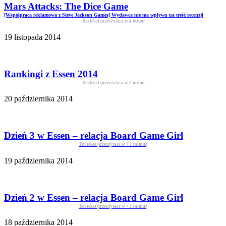
Mars Attacks: The Dice Game
[Współpraca reklamowa z Steve Jackson Games] Wydawca nie ma wpływu na treść recenzji
Ten tekst przeczytasz w
4
minut
19 listopada 2014
Rankingi z Essen 2014
Ten tekst przeczytasz w
2
minut
20 października 2014
Dzień 3 w Essen – relacja Board Game Girl
Ten tekst przeczytasz w
< 1
minutę
19 października 2014
Dzień 2 w Essen – relacja Board Game Girl
Ten tekst przeczytasz w
< 1
minutę
18 października 2014