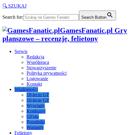
🔍 SZUKAJ
Search for:
Search Button
GamesFanatic.pl Gry
planszowe – recenzje, felietony
Serwis
Redakcja
Współpraca
Stowarzyszenie
Polityka prywatności
Logowanie
Kontakt
Wiadomości
18-lecie GF
10-lecie GF
Wywiady
Konkursy
GFoto
Poradniki
Warianty
Felietony