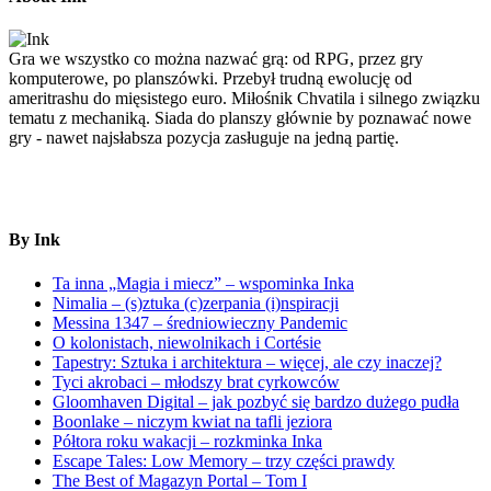
Gra we wszystko co można nazwać grą: od RPG, przez gry
komputerowe, po planszówki. Przebył trudną ewolucję od
ameritrashu do mięsistego euro. Miłośnik Chvatila i silnego związku
tematu z mechaniką. Siada do planszy głównie by poznawać nowe
gry - nawet najsłabsza pozycja zasługuje na jedną partię.
By Ink
Ta inna „Magia i miecz” – wspominka Inka
Nimalia – (s)ztuka (c)zerpania (i)nspiracji
Messina 1347 – średniowieczny Pandemic
O kolonistach, niewolnikach i Cortésie
Tapestry: Sztuka i architektura – więcej, ale czy inaczej?
Tyci akrobaci – młodszy brat cyrkowców
Gloomhaven Digital – jak pozbyć się bardzo dużego pudła
Boonlake – niczym kwiat na tafli jeziora
Półtora roku wakacji – rozkminka Inka
Escape Tales: Low Memory – trzy części prawdy
The Best of Magazyn Portal – Tom I