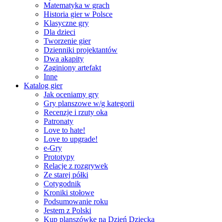
Matematyka w grach
Historia gier w Polsce
Klasyczne gry
Dla dzieci
Tworzenie gier
Dzienniki projektantów
Dwa akapity
Zaginiony artefakt
Inne
Katalog gier
Jak oceniamy gry
Gry planszowe w/g kategorii
Recenzje i rzuty oka
Patronaty
Love to hate!
Love to upgrade!
e-Gry
Prototypy
Relacje z rozgrywek
Ze starej półki
Cotygodnik
Kroniki stołowe
Podsumowanie roku
Jestem z Polski
Kup planszówkę na Dzień Dziecka