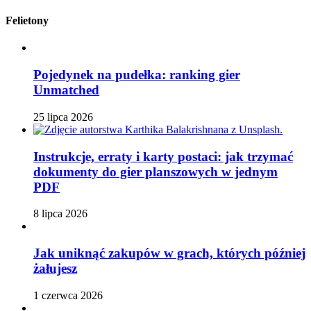
Felietony
Pojedynek na pudełka: ranking gier
Unmatched
25 lipca 2026
Instrukcje, erraty i karty postaci: jak trzymać
dokumenty do gier planszowych w jednym
PDF
8 lipca 2026
Jak uniknąć zakupów w grach, których później
żałujesz
1 czerwca 2026