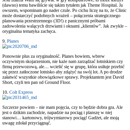
(dawno) temu bawiliście się takim tytułem jak Theme Hospital. Ja
owszem, wspominam go nader czule. Po cichu liczę na to, że Clinic
może dostarczyć podobnych wrażeń – połączenia strategicznego
planowania przestrzennego (3D!) z panicznymi próbami
zadowolenia walących drzwiami i oknami „klientów”. Jak zwykle –
oryginalna tematyka zachęca.
9.
Planes
Ponownie plus za oryginalność. Planes bowiem, wbrew
oczywistym skojarzeniom, nie każe nam zarządzać lotniskiem czy
firmą przewozową, ale… wcielić się w grupę, która usiłuje przebić
się przez zatłoczone lotnisko aby zdążyć na swój lot. A po drodze
załatwić wszystkie obowiązkowe sprawy. Projektantem jest David
Short, czyli ten pan od Ground Floor.
10.
Colt Express
Szczerze powiem – nie mam pojęcia, czy to będzie dobra gra. Ale
jest o dzikim zachodzie, napadzie na pociąg i planszę w niej
stanowi… kartonowy, trójwymiarowy pociąg! Gadżet, ale moją
uwagę zdołał przyciągnąć.