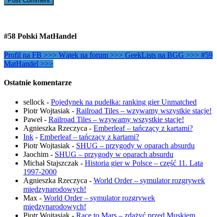
#58 Polski MatHandel
Profil na FB >>>
Wątek na forum >>>
GeekLists na BGG >>>
#59
MatHandel >>>
Ostatnie komentarze
sellock
-
Pojedynek na pudełka: ranking gier Unmatched
Piotr Wojtasiak
-
Railroad Tiles – wzywamy wszystkie stacje!
Paweł
-
Railroad Tiles – wzywamy wszystkie stacje!
Agnieszka Rzeczyca
-
Emberleaf – tańczący z kartami?
Ink
-
Emberleaf – tańczący z kartami?
Piotr Wojtasiak
-
SHUG – przygody w oparach absurdu
Jaochim
-
SHUG – przygody w oparach absurdu
Michał Stajszczak
-
Historia gier w Polsce – część 11. Lata
1997-2000
Agnieszka Rzeczyca
-
World Order – symulator rozgrywek
międzynarodowych!
Max
-
World Order – symulator rozgrywek
międzynarodowych!
Piotr Wojtasiak
-
Race to Mars – zdążyć przed Muskiem