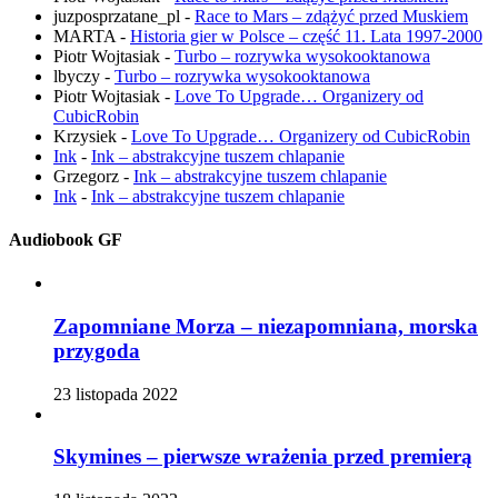
juzposprzatane_pl
-
Race to Mars – zdążyć przed Muskiem
MARTA
-
Historia gier w Polsce – część 11. Lata 1997-2000
Piotr Wojtasiak
-
Turbo – rozrywka wysokooktanowa
lbyczy
-
Turbo – rozrywka wysokooktanowa
Piotr Wojtasiak
-
Love To Upgrade… Organizery od
CubicRobin
Krzysiek
-
Love To Upgrade… Organizery od CubicRobin
Ink
-
Ink – abstrakcyjne tuszem chlapanie
Grzegorz
-
Ink – abstrakcyjne tuszem chlapanie
Ink
-
Ink – abstrakcyjne tuszem chlapanie
Audiobook GF
Zapomniane Morza – niezapomniana, morska
przygoda
23 listopada 2022
Skymines – pierwsze wrażenia przed premierą