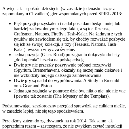
A więc tak – spośród dziesięciu (w zasadzie jedenastu licząc z
zapomnianym Chvatilem) gier wspomnianych przed SPIEL 2013:
Pięć pozycji pozyskałem i nadal posiadam będąc mniej lub
bardziej zadowolonym z tego faktu, a są to: Tezeusz,
Craftsmen, Nations, Firefly i Tash-Kalar. Na żadnym z tych
tytułów nie zawiodłem się tak, by choćby rozważać pozbycie
się ich ze swojej kolekcji, a trzy (Tezeusz, Nations, Tash-
Kalar) uważam wręcz za świetne.
Jedna pozycja (Glass Road) po zagraniu dołączyła do listy
„do kupienia” i czeka na polską edycję.
Dwie gry nie przeszły pozytywnie próbnej rozgrywki
(Spyrium, Bremerhaven), okazały się raczej mało ciekawe i
nie wzbudziły mojego dalszego zainteresowania.
Dwie gry są nadal do wypróbowania: A Study in Emerald
oraz Gear and Piston.
Jedna gra zaginęła w pomroce dziejów, nikt o niej nic nie wie
i pewnie tak zostanie (The Mystery of the Templars).
Podsumowując, zeszłoroczny przegląd sprawdził się całkiem nieźle,
w zasadzie lepiej, niż się tego spodziewałem.
Przejdźmy zatem do zgadywanek na rok 2014. Tak samo jak
poprzednim razem – zastrzegam, że nie zwykłem czytać instrukcji