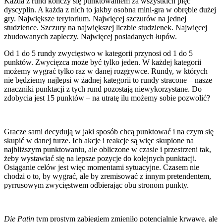
Każda z rund kończy się punktowaniem za wszystkich pięć
dyscyplin. A każda z nich to jakby osobna mini-gra w obrębie dużej
gry. Największe terytorium. Najwięcej szczurów na jednej
studzience. Szczury na największej liczbie studzienek. Najwięcej
zbudowanych zapleczy. Najwięcej posiadanych łupów.
Od 1 do 5 rundy zwycięstwo w kategorii przynosi od 1 do 5
punktów. Zwycięzca może być tylko jeden. W każdej kategorii
możemy wygrać tylko raz w danej rozgrywce. Rundy, w których
nie będziemy najlepsi w żadnej kategorii to rundy stracone – nasze
znaczniki punktacji z tych rund pozostają niewykorzystane. Do
zdobycia jest 15 punktów – na utratę ilu możemy sobie pozwolić?
Gracze sami decydują w jaki sposób chcą punktować i na czym się
skupić w danej turze. Ich akcje i reakcje są więc skupione na
najbliższym punktowaniu, ale obliczone w czasie i przestrzeni tak,
żeby wystawiać się na lepsze pozycje do kolejnych punktacji.
Osiąganie celów jest więc momentami sytuacyjne. Czasem nie
chodzi o to, by wygrać, ale by zremisować z innym pretendentem,
pyrrusowym zwycięstwem odbierając obu stronom punkty.
Die Patin
tym prostym zabiegiem zmieniło potencjalnie krwawe, ale