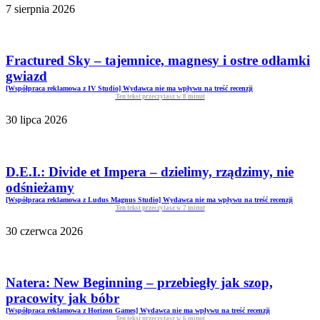
7 sierpnia 2026
Fractured Sky – tajemnice, magnesy i ostre odłamki
gwiazd
[Współpraca reklamowa z IV Studio] Wydawca nie ma wpływu na treść recenzji
Ten tekst przeczytasz w
8
minut
30 lipca 2026
D.E.I.: Divide et Impera – dzielimy, rządzimy, nie
odśnieżamy
[Współpraca reklamowa z Ludus Magnus Studio] Wydawca nie ma wpływu na treść recenzji
Ten tekst przeczytasz w
7
minut
30 czerwca 2026
Natera: New Beginning – przebiegły jak szop,
pracowity jak bóbr
[Współpraca reklamowa z Horizon Games] Wydawca nie ma wpływu na treść recenzji
Ten tekst przeczytasz w
6
minut