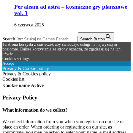
Per aleam ad astra – kosmiczne gry planszowe
vol. 3
6 czerwca 2025
Search for:
Search Button
Ta strona korzysta z ciasteczek aby świadczyć usługi na najwyższym
poziomie. Dalsze korzystanie ze strony oznacza, że zgadzasz się na ich
użycie.
Cookies settings
Accept
Privacy & Cookie policy
Privacy & Cookies policy
Cookies list
Cookie name
Active
Privacy Policy
What information do we collect?
We collect information from you when you register on our site or
place an order. When ordering or registering on our site, as
appropriate, you may be asked to enter your: name, e-mail address