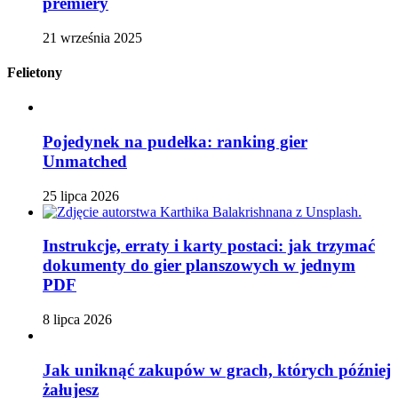
premiery
21 września 2025
Felietony
Pojedynek na pudełka: ranking gier
Unmatched
25 lipca 2026
Instrukcje, erraty i karty postaci: jak trzymać
dokumenty do gier planszowych w jednym
PDF
8 lipca 2026
Jak uniknąć zakupów w grach, których później
żałujesz