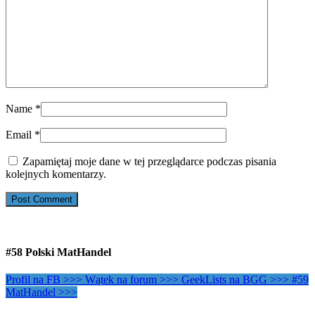
Name
*
Email
*
Zapamiętaj moje dane w tej przeglądarce podczas pisania
kolejnych komentarzy.
#58 Polski MatHandel
Profil na FB >>>
Wątek na forum >>>
GeekLists na BGG >>>
#59
MatHandel >>>