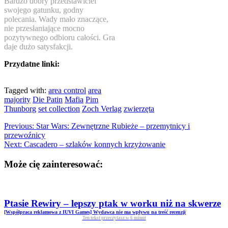
Bardzo dobry przedstawiciel
swojego gatunku, godny
polecania. Wady mało znaczące,
nie przesłaniające mocno
pozytywnego odbioru całości. Gra
daje dużo satysfakcji.
Przydatne linki:
Tagged with:
area control
area
majority
Die Patin
Mafia
Pim
Thunborg
set collection
Zoch Verlag
zwierzęta
Previous:
Star Wars: Zewnętrzne Rubieże – przemytnicy i
przewoźnicy
Next:
Cascadero – szlaków konnych krzyżowanie
Może cię zainteresować:
Ptasie Rewiry – lepszy ptak w worku niż na skwerze
[Współpraca reklamowa z IUVI Games] Wydawca nie ma wpływu na treść recenzji
Ten tekst przeczytasz w
6
minut