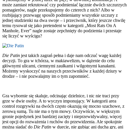
może zamiast rekrutować czy podmieniać łącznie dwóch szczurzych
pomagierów, nagle przekupujemy do czterech z nich? Albo w
rozbijający przewagę sposób podmieniamy wszystkie szczury z
jednej studzienki na dwa swoje – i przeciwnik, który jeszcze chwilę
temu rysował się jako pretendent w kategorii „Most Rats On A
Manhole, Ever” nagle zostaje zepchnięty do podziemia i przestaje
się liczyć w wyścigu?
Die Patin
jest takich zagrań pełna i daje nam odczuć wagę każdej
decyzji. To gra w tchórza, w makiawelizm, w dążenie do celu
głównymi ulicami, ciemnymi zaułkami i wilgotnymi kanałami.
Możemy wyskoczyć na naszych przeciwników z każdej dziury w
drodze – i nie pozwalajmy im o tym zapomnieć.
Gra wybornie się skaluje, odcinając dzielnice, i nic nie traci przy
grze w dwie osoby. A to wyczyn imponujący. W kategorii area
control rozgrywki na dwóch często okazują się mocno szachowe, z
zerową sumą. Tu nie ma o tym mowy. Oczywiście, w większym
gronie pojedynek jest bardziej zacięty i nieprzewidywalny, więcej
jest opcji do rozważenia i ruchów do przewidzenia. Ale spokojnie
można siadać do
Die Patin
w duecie, nie gubiąc ani ducha gry, ani