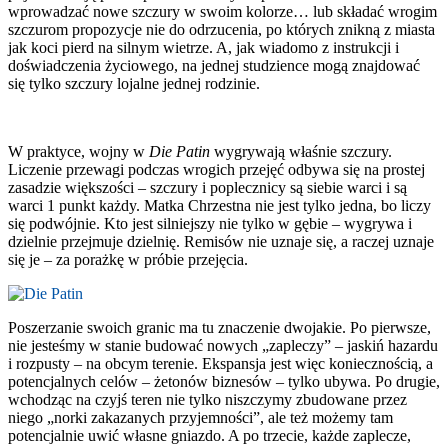
wprowadzać nowe szczury w swoim kolorze… lub składać wrogim
szczurom propozycje nie do odrzucenia, po których znikną z miasta
jak koci pierd na silnym wietrze. A, jak wiadomo z instrukcji i
doświadczenia życiowego, na jednej studzience mogą znajdować
się tylko szczury lojalne jednej rodzinie.
W praktyce, wojny w
Die Patin
wygrywają właśnie szczury.
Liczenie przewagi podczas wrogich przejęć odbywa się na prostej
zasadzie większości – szczury i poplecznicy są siebie warci i są
warci 1 punkt każdy. Matka Chrzestna nie jest tylko jedna, bo liczy
się podwójnie. Kto jest silniejszy nie tylko w gębie – wygrywa i
dzielnie przejmuje dzielnię. Remisów nie uznaje się, a raczej uznaje
się je – za porażkę w próbie przejęcia.
Poszerzanie swoich granic ma tu znaczenie dwojakie. Po pierwsze,
nie jesteśmy w stanie budować nowych „zapleczy” – jaskiń hazardu
i rozpusty – na obcym terenie. Ekspansja jest więc koniecznością, a
potencjalnych celów – żetonów biznesów – tylko ubywa. Po drugie,
wchodząc na czyjś teren nie tylko niszczymy zbudowane przez
niego „norki zakazanych przyjemności”, ale też możemy tam
potencjalnie uwić własne gniazdo. A po trzecie, każde zaplecze,