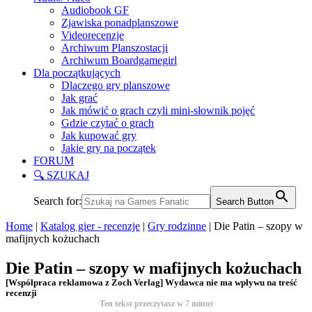
Audiobook GF
Zjawiska ponadplanszowe
Videorecenzje
Archiwum Planszostacji
Archiwum Boardgamegirl
Dla początkujących
Dlaczego gry planszowe
Jak grać
Jak mówić o grach czyli mini-słownik pojęć
Gdzie czytać o grach
Jak kupować gry
Jakie gry na początek
FORUM
🔍 SZUKAJ
Search for:
Search Button
Home
|
Katalog gier - recenzje
|
Gry rodzinne
|
Die Patin – szopy w
mafijnych kożuchach
Die Patin – szopy w mafijnych kożuchach
[Współpraca reklamowa z Zoch Verlag] Wydawca nie ma wpływu na treść
recenzji
Ten tekst przeczytasz w
7
minut