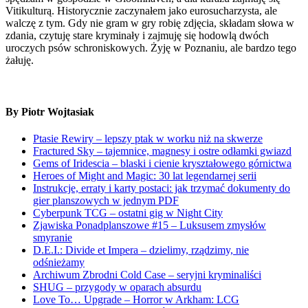
Vitikulturą. Historycznie zaczynałem jako eurosucharzysta, ale
walczę z tym. Gdy nie gram w gry robię zdjęcia, składam słowa w
zdania, czytuję stare kryminały i zajmuję się hodowlą dwóch
uroczych psów schroniskowych. Żyję w Poznaniu, ale bardzo tego
żałuję.
By Piotr Wojtasiak
Ptasie Rewiry – lepszy ptak w worku niż na skwerze
Fractured Sky – tajemnice, magnesy i ostre odłamki gwiazd
Gems of Iridescia – blaski i cienie kryształowego górnictwa
Heroes of Might and Magic: 30 lat legendarnej serii
Instrukcje, erraty i karty postaci: jak trzymać dokumenty do
gier planszowych w jednym PDF
Cyberpunk TCG – ostatni gig w Night City
Zjawiska Ponadplanszowe #15 – Luksusem zmysłów
smyranie
D.E.I.: Divide et Impera – dzielimy, rządzimy, nie
odśnieżamy
Archiwum Zbrodni Cold Case – seryjni kryminaliści
SHUG – przygody w oparach absurdu
Love To… Upgrade – Horror w Arkham: LCG