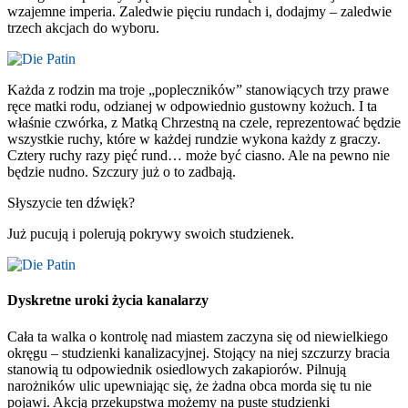
wzajemne imperia. Zaledwie pięciu rundach i, dodajmy – zaledwie
trzech akcjach do wyboru.
Każda z rodzin ma troje „popleczników” stanowiących trzy prawe
ręce matki rodu, odzianej w odpowiednio gustowny kożuch. I ta
właśnie czwórka, z Matką Chrzestną na czele, reprezentować będzie
wszystkie ruchy, które w każdej rundzie wykona każdy z graczy.
Cztery ruchy razy pięć rund… może być ciasno. Ale na pewno nie
będzie nudno. Szczury już o to zadbają.
Słyszycie ten dźwięk?
Już pucują i polerują pokrywy swoich studzienek.
Dyskretne uroki życia kanalarzy
Cała ta walka o kontrolę nad miastem zaczyna się od niewielkiego
okręgu – studzienki kanalizacyjnej. Stojący na niej szczurzy bracia
stanowią tu odpowiednik osiedlowych zakapiorów. Pilnują
narożników ulic upewniając się, że żadna obca morda się tu nie
pojawi. Akcją przekupstwa możemy na puste studzienki