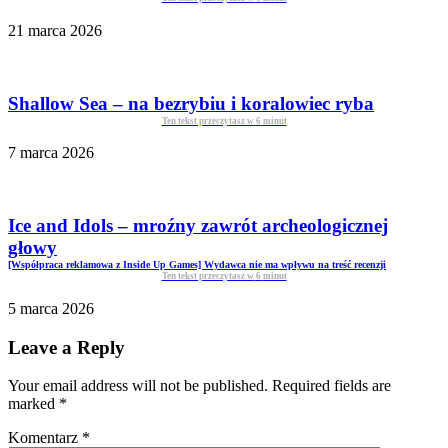
21 marca 2026
Shallow Sea – na bezrybiu i koralowiec ryba
Ten tekst przeczytasz w
6
minut
7 marca 2026
Ice and Idols – mroźny zawrót archeologicznej
głowy
[Współpraca reklamowa z Inside Up Games] Wydawca nie ma wpływu na treść recenzji
Ten tekst przeczytasz w
6
minut
5 marca 2026
Leave a Reply
Your email address will not be published. Required fields are
marked
*
Komentarz
*