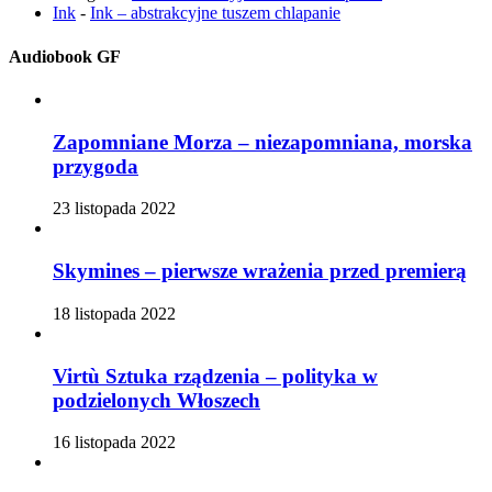
Ink
-
Ink – abstrakcyjne tuszem chlapanie
Audiobook GF
Zapomniane Morza – niezapomniana, morska
przygoda
23 listopada 2022
Skymines – pierwsze wrażenia przed premierą
18 listopada 2022
Virtù Sztuka rządzenia – polityka w
podzielonych Włoszech
16 listopada 2022