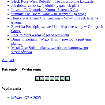
Black Rose Wars: Rebirth – róże dwustronnie kolczaste
Jak dobrze znasz swój ulubiony gatunek gier?
Love… To Upgrade – Korona Starego Króla
Summit: The Board Game – na szczyt długa droga
Horror w Arkham: Gra Karciana – Nowy core set, ta sama
trwoga
Zjawiska Ponadplanszowe #14 – Mącenie wody w Odmętach
Grozy
Race to Mars – zdążyć przed Muskiem
Diuna: Imperium – Więzy Krwi – powrót na pustynną
planszę
Metal Gear Solid – planszowe oblicze kartonowego
skrytobójstwa
All (341)
Patronaty – Wydarzenia
Wydarzenia