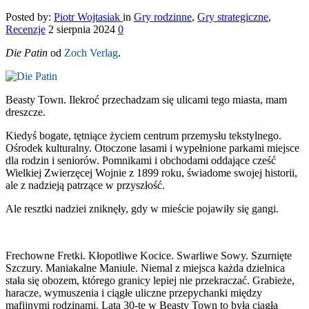
Posted by:
Piotr Wojtasiak
in
Gry rodzinne
,
Gry strategiczne
,
Recenzje
2 sierpnia 2024
0
Die Patin
od
Zoch Verlag
.
Beasty Town. Ilekroć przechadzam się ulicami tego miasta, mam
dreszcze.
Kiedyś bogate, tętniące życiem centrum przemysłu tekstylnego.
Ośrodek kulturalny. Otoczone lasami i wypełnione parkami miejsce
dla rodzin i seniorów. Pomnikami i obchodami oddające cześć
Wielkiej Zwierzęcej Wojnie z 1899 roku, świadome swojej historii,
ale z nadzieją patrzące w przyszłość.
Ale resztki nadziei zniknęły, gdy w mieście pojawiły się gangi.
Frechowne Fretki. Kłopotliwe Kocice. Swarliwe Sowy. Szurnięte
Szczury. Maniakalne Maniule. Niemal z miejsca każda dzielnica
stała się obozem, którego granicy lepiej nie przekraczać. Grabieże,
haracze, wymuszenia i ciągłe uliczne przepychanki między
mafijnymi rodzinami. Lata 30-te w Beasty Town to była ciągła