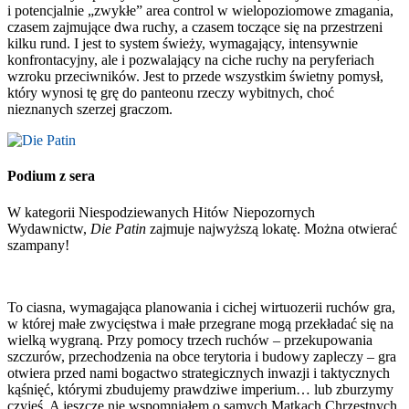
i potencjalnie „zwykłe” area control w wielopoziomowe zmagania,
czasem zajmujące dwa ruchy, a czasem toczące się na przestrzeni
kilku rund. I jest to system świeży, wymagający, intensywnie
konfrontacyjny, ale i pozwalający na ciche ruchy na peryferiach
wzroku przeciwników. Jest to przede wszystkim świetny pomysł,
który wynosi tę grę do panteonu rzeczy wybitnych, choć
nieznanych szerzej graczom.
Podium z sera
W kategorii Niespodziewanych Hitów Niepozornych
Wydawnictw,
Die Patin
zajmuje najwyższą lokatę. Można otwierać
szampany!
To ciasna, wymagająca planowania i cichej wirtuozerii ruchów gra,
w której małe zwycięstwa i małe przegrane mogą przekładać się na
wielką wygraną. Przy pomocy trzech ruchów – przekupowania
szczurów, przechodzenia na obce terytoria i budowy zapleczy – gra
otwiera przed nami bogactwo strategicznych inwazji i taktycznych
kąśnięć, którymi zbudujemy prawdziwe imperium… lub zburzymy
czyjeś. A jeszcze nie wspomniałem o samych Matkach Chrzestnych.