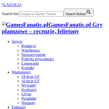
🔍 SZUKAJ
Search for:
Search Button
GamesFanatic.pl Gry
planszowe – recenzje, felietony
Serwis
Redakcja
Współpraca
Stowarzyszenie
Polityka prywatności
Logowanie
Kontakt
Wiadomości
18-lecie GF
10-lecie GF
Wywiady
Konkursy
GFoto
Poradniki
Warianty
Felietony