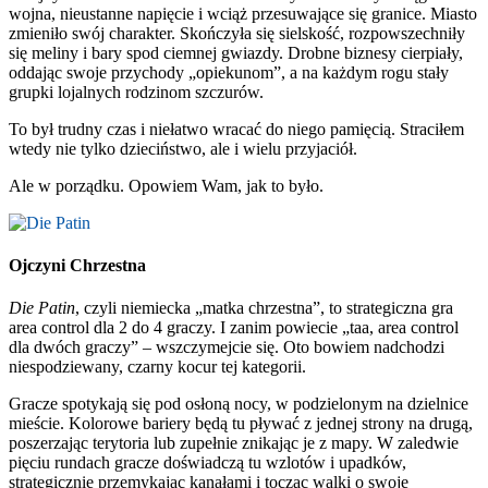
wojna, nieustanne napięcie i wciąż przesuwające się granice. Miasto
zmieniło swój charakter. Skończyła się sielskość, rozpowszechniły
się meliny i bary spod ciemnej gwiazdy. Drobne biznesy cierpiały,
oddając swoje przychody „opiekunom”, a na każdym rogu stały
grupki lojalnych rodzinom szczurów.
To był trudny czas i niełatwo wracać do niego pamięcią. Straciłem
wtedy nie tylko dzieciństwo, ale i wielu przyjaciół.
Ale w porządku. Opowiem Wam, jak to było.
Ojczyni Chrzestna
Die Patin
, czyli niemiecka „matka chrzestna”, to strategiczna gra
area control dla 2 do 4 graczy. I zanim powiecie „taa, area control
dla dwóch graczy” – wszczymejcie się. Oto bowiem nadchodzi
niespodziewany, czarny kocur tej kategorii.
Gracze spotykają się pod osłoną nocy, w podzielonym na dzielnice
mieście. Kolorowe bariery będą tu pływać z jednej strony na drugą,
poszerzając terytoria lub zupełnie znikając je z mapy. W zaledwie
pięciu rundach gracze doświadczą tu wzlotów i upadków,
strategicznie przemykając kanałami i tocząc walki o swoje