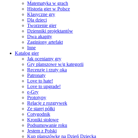
Matematyka w grach
Historia gier w Polsce
Klasyczne gry
Dla dzieci
Tworzenie gier
Dzienniki projektantów
Dwa akapity
Zaginiony artefakt
Inne
Katalog gier
Jak oceniamy gry
Gry planszowe w/g kategorii
Recenzje i rzuty oka
Patronaty
Love to hate!
Love to upgrade!
e-Gry
Prototypy
Relacje z rozgrywek
Ze starej półki
Cotygodnik
Kroniki stołowe
Podsumowanie roku
Jestem z Polski
Kup planszówkę na Dzień Dziecka