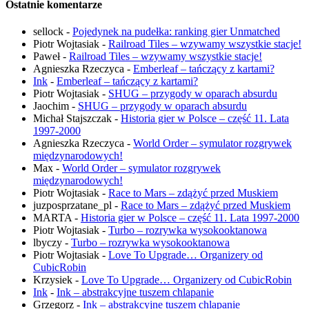
Ostatnie komentarze
sellock
-
Pojedynek na pudełka: ranking gier Unmatched
Piotr Wojtasiak
-
Railroad Tiles – wzywamy wszystkie stacje!
Paweł
-
Railroad Tiles – wzywamy wszystkie stacje!
Agnieszka Rzeczyca
-
Emberleaf – tańczący z kartami?
Ink
-
Emberleaf – tańczący z kartami?
Piotr Wojtasiak
-
SHUG – przygody w oparach absurdu
Jaochim
-
SHUG – przygody w oparach absurdu
Michał Stajszczak
-
Historia gier w Polsce – część 11. Lata
1997-2000
Agnieszka Rzeczyca
-
World Order – symulator rozgrywek
międzynarodowych!
Max
-
World Order – symulator rozgrywek
międzynarodowych!
Piotr Wojtasiak
-
Race to Mars – zdążyć przed Muskiem
juzposprzatane_pl
-
Race to Mars – zdążyć przed Muskiem
MARTA
-
Historia gier w Polsce – część 11. Lata 1997-2000
Piotr Wojtasiak
-
Turbo – rozrywka wysokooktanowa
lbyczy
-
Turbo – rozrywka wysokooktanowa
Piotr Wojtasiak
-
Love To Upgrade… Organizery od
CubicRobin
Krzysiek
-
Love To Upgrade… Organizery od CubicRobin
Ink
-
Ink – abstrakcyjne tuszem chlapanie
Grzegorz
-
Ink – abstrakcyjne tuszem chlapanie