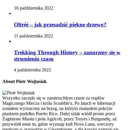
16 października 2022
Oltréé – jak przesadzić piękne drzewo?
11 października 2022
Trekking Through History – zanurzmy się w
strumieniu czasu
4 października 2022
About Piotr Wojtasiak
Wszystko zaczęło się w zamierzchłym czasie za rządów
Magicznego Miecza i króla Scrabble'a. Po latach w hibernacji
zostałem wyrzucony na brzeg, na którym znalazłem pokryte
piaskiem pudełko Puerto Rico. Dalej szlak wiódł prosto przez
Zaginione Miasta i pola Agricoli, przez Troyes i Burgundię, aż
przywiódł mnie tu, gdzie wyznaję kult Nova Luna, wieczory
spędzam w gospodzie w Gloomhaven, a dla kurażu zajmuję się