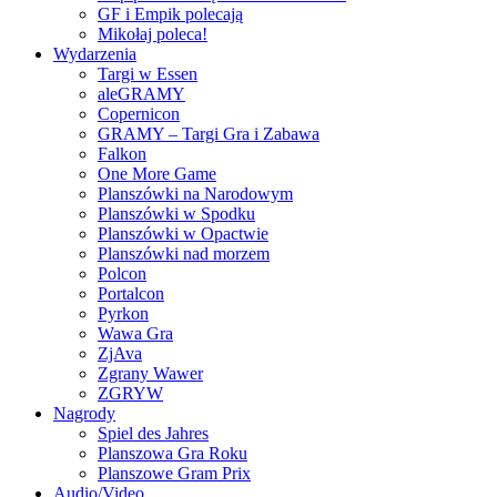
GF i Empik polecają
Mikołaj poleca!
Wydarzenia
Targi w Essen
aleGRAMY
Copernicon
GRAMY – Targi Gra i Zabawa
Falkon
One More Game
Planszówki na Narodowym
Planszówki w Spodku
Planszówki w Opactwie
Planszówki nad morzem
Polcon
Portalcon
Pyrkon
Wawa Gra
ZjAva
Zgrany Wawer
ZGRYW
Nagrody
Spiel des Jahres
Planszowa Gra Roku
Planszowe Gram Prix
Audio/Video