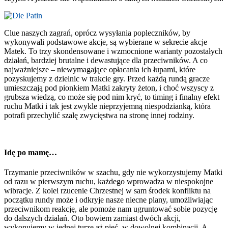
Clue naszych zagrań, oprócz wysyłania popleczników, by
wykonywali podstawowe akcje, są wybierane w sekrecie akcje
Matek. To trzy skondensowane i wzmocnione warianty pozostałych
działań, bardziej brutalne i dewastujące dla przeciwników. A co
najważniejsze – niewymagające opłacania ich łupami, które
pozyskujemy z dzielnic w trakcie gry. Przed każdą rundą gracze
umieszczają pod pionkiem Matki zakryty żeton, i choć wszyscy z
grubsza wiedzą, co może się pod nim kryć, to timing i finalny efekt
ruchu Matki i tak jest zwykle nieprzyjemną niespodzianką, która
potrafi przechylić szalę zwycięstwa na stronę innej rodziny.
Idę po mamę…
Trzymanie przeciwników w szachu, gdy nie wykorzystujemy Matki
od razu w pierwszym ruchu, każdego wprowadza w niespokojne
wibracje. Z kolei rzucenie Chrzestnej w sam środek konfliktu na
początku rundy może i odkryje nasze niecne plany, umożliwiając
przeciwnikom reakcję, ale pomoże nam ugruntować sobie pozycję
do dalszych działań. Oto bowiem zamiast dwóch akcji,
wykonujemy w jednej turze aż pięć, w dowolnej kombinacji. A