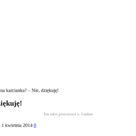
na karcianka? – Nie, dziękuję!
iękuję!
Ten tekst przeczytasz w
3
minut
e
1 kwietnia 2014
0