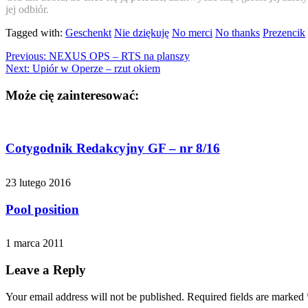
jej odbiór.
Tagged with:
Geschenkt
Nie dziękuję
No merci
No thanks
Prezencik
Previous:
NEXUS OPS – RTS na planszy
Next:
Upiór w Operze – rzut okiem
Może cię zainteresować:
Cotygodnik Redakcyjny GF – nr 8/16
23 lutego 2016
Pool position
1 marca 2011
Leave a Reply
Your email address will not be published. Required fields are marked