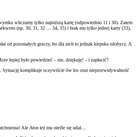
wyniku wliczamy tylko najniższą kartę (odpowiednio 11 i 30). Zatem
kwens (np. 30, 31, 32 … 34, 35) i brak mu tylko jednej karty (33),
płat od pozostałych graczy, bo dla nich to jednak kiepska zdobycz. A
e lepiej było powiedzieć – nie, dziękuję! – i zapłacić?
a. Sytuację komplikuje oczywiście ów los oraz nieprzewidywalność
natchnienia! Ale
Aton
też mu nieźle się udał…