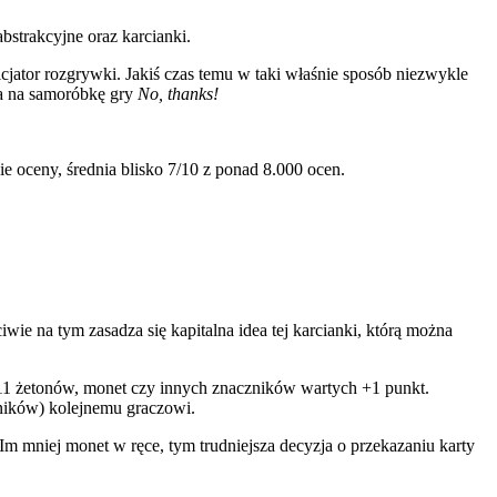
bstrakcyjne oraz karcianki.
cjator rozgrywki. Jakiś czas temu w taki właśnie sposób niezwykle
wa na samoróbkę gry
No, thanks!
 oceny, średnia blisko 7/10 z ponad 8.000 ocen.
iwie na tym zasadza się kapitalna idea tej karcianki, którą można
e 11 żetonów, monet czy innych znaczników wartych +1 punkt.
zników) kolejnemu graczowi.
. Im mniej monet w ręce, tym trudniejsza decyzja o przekazaniu karty