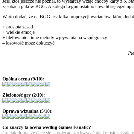
Jeśli ktoś jeszcze nie poznał, to wystarczy wziąć choćby karty z
6. bi
zasobach plików BGG. A kolega Legun ostatnio chwalił się egzempla
Warto dodać, że na BGG jest kilka propozycji wariantów, które dod
+ prostota zasad
+ wielkie emocje
+ blefowanie i inne metody wpływania na współgraczy
– losowość może dokuczyć.
Pie
Ogólna ocena (9/10):
Złożoność gry (2/10):
Oprawa wizualna (5/10):
Co znaczy ta ocena według Games Fanatic?
Gra tak dobra, że chce się ją polecać, zachwycać nią i głosić jej zal