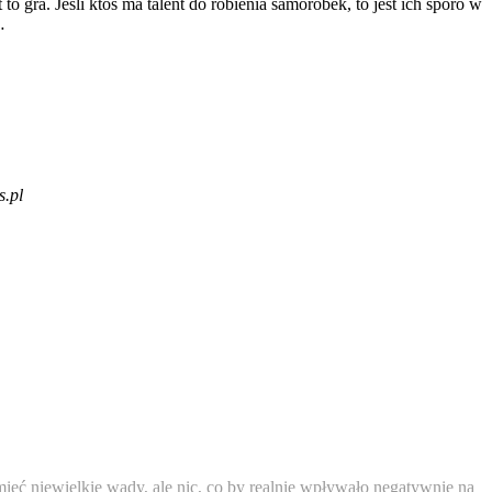
o gra. Jeśli ktoś ma talent do robienia samoróbek, to jest ich sporo w
…
s.pl
e mieć niewielkie wady, ale nic, co by realnie wpływało negatywnie na