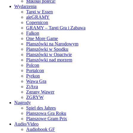
Mikołaj poleca!
Wydarzenia
Targi w Essen
aleGRAMY
Copernicon
GRAMY – Targi Gra i Zabawa
Falkon
One More Game
Planszówki na Narodowym
Planszówki w Spodku
Planszówki w Opactwie
Planszówki nad morzem
Polcon
Portalcon
Pyrkon
Wawa Gra
ZjAva
Zgrany Wawer
ZGRYW
Nagrody
Spiel des Jahres
Planszowa Gra Roku
Planszowe Gram Prix
Audio/Video
Audiobook GF