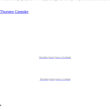
Thorsten Gimmler
Ten tekst przeczytasz w
14
minut
Ten tekst przeczytasz w
5
minut
*