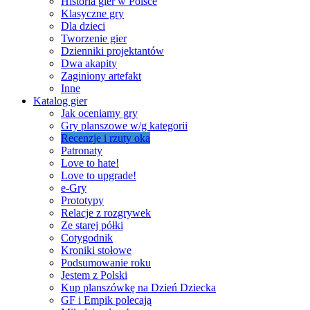
Historia gier w Polsce
Klasyczne gry
Dla dzieci
Tworzenie gier
Dzienniki projektantów
Dwa akapity
Zaginiony artefakt
Inne
Katalog gier
Jak oceniamy gry
Gry planszowe w/g kategorii
Recenzje i rzuty oka
Patronaty
Love to hate!
Love to upgrade!
e-Gry
Prototypy
Relacje z rozgrywek
Ze starej półki
Cotygodnik
Kroniki stołowe
Podsumowanie roku
Jestem z Polski
Kup planszówkę na Dzień Dziecka
GF i Empik polecają