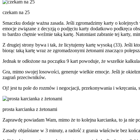
czekam na 25
Smaczku dodaje ważna zasada. Jeśli zgromadzimy karty o kolejnych w
emocje związane z decyzją o podjęciu karty dodatkowo podkręca obse
to bardzo chętnie weźmie taką kartę. Natomiast zabranie tej karty, mi
Z drugiej strony bywa i tak, że licytujemy kartę wysoką (33). Jeśli 
biorąc taką kartę wraz ze zgromadzonymi żetonami znacząco polepsz
Jednak te odłożone na początku 9 kart powoduje, że wszelkie kalkula
Gra, mimo swojej losowości, generuje wielkie emocje. Jeśli je okie
zagrań przeciwników.
Oj! jest tu pole do rozmów i negocjacji, przekonywania i wkręcania, s
prosta karcianka z żetonami
Zaprawdę powiadam Wam, mimo że to kolejna karcianka, to ja nie po
Zasady objaśniane w 3 minuty, a radość z grania właściwie bez końc