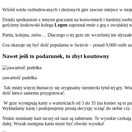
Wśród wielu rozbudowanych i złożonych gier zawsze miejsce w mojej lu
Dzięki spotkaniom z innymi graczami na konwentach i bardziej osobis
gościnny krakowski kolega
Legun
zapoznał mnie z grą o swojskiej 
Partia, kolejna, znów… Dlaczego o tej grze nic wcześniej nie słyszał
Gra okazuje się być dość popularna w świecie – ponad 9.000 osób za
Nawet jeśli to podarunek, to zbyt kosztowny
zawartość pudełka
Tak mniej więcej tłumaczy się oryginalny niemiecki tytuł tej gry. Wra
dość łatwo samemu przygotować.
W grze występują karty o wartościach od 3 do 35 (na koniec są to p
Wykładamy kartę i podejmujemy prostą decyzję: wziąć do siebie czy 
Niskie nominały kart raczej od razu są zabierane. Te wysokie czekają 
dalej. Wszak następna karta może być równie wysoka!