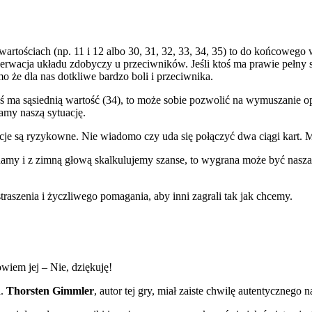
artościach (np. 11 i 12 albo 30, 31, 32, 33, 34, 35) to do końcowego 
rwacja układu zdobyczy u przeciwników. Jeśli ktoś ma prawie pełny se
mo że dla nas dotkliwe bardzo boli i przeciwnika.
ktoś ma sąsiednią wartość (34), to może sobie pozwolić na wymuszanie o
amy naszą sytuację.
cje są ryzykowne. Nie wiadomo czy uda się połączyć dwa ciągi kart. Moż
łznamy i z zimną głową skalkulujemy szanse, to wygrana może być nasz
traszenia i życzliwego pomagania, aby inni zagrali tak jak chcemy.
wiem jej – Nie, dziękuję!
a.
Thorsten Gimmler
, autor tej gry, miał zaiste chwilę autentycznego 