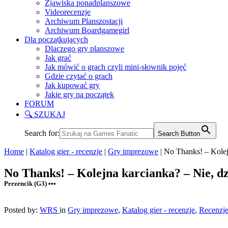
Zjawiska ponadplanszowe
Videorecenzje
Archiwum Planszostacji
Archiwum Boardgamegirl
Dla początkujących
Dlaczego gry planszowe
Jak grać
Jak mówić o grach czyli mini-słownik pojęć
Gdzie czytać o grach
Jak kupować gry
Jakie gry na początek
FORUM
🔍 SZUKAJ
Search for:
Search Button
Home
|
Katalog gier - recenzje
|
Gry imprezowe
|
No Thanks! – Kolej
No Thanks! – Kolejna karcianka? – Nie, dz
Prezencik (G3) •••
Posted by:
WRS
in
Gry imprezowe
,
Katalog gier - recenzje
,
Recenzj