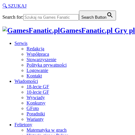
🔍 SZUKAJ
Search for:
Search Button
GamesFanatic.pl Gry pla
Serwis
Redakcja
Współpraca
Stowarzyszenie
Polityka prywatności
Logowanie
Kontakt
Wiadomości
18-lecie GF
10-lecie GF
Wywiady
Konkursy
GFoto
Poradniki
Warianty
Felietony
Matematyka w grach