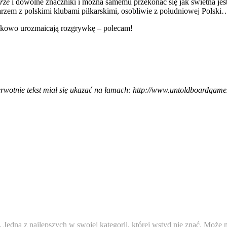
erze
i dowolne znaczniki i można samemu przekonać się jak świetna jest t
rzem z polskimi klubami piłkarskimi, osobliwie z południowej Polski
atkowo urozmaicają rozgrywkę – polecam!
rwotnie tekst miał się ukazać na łamach: http://www.untoldboardgame
ety. Jedna z najlepszych w swojej kategorii, której wstyd nie znać. Moż