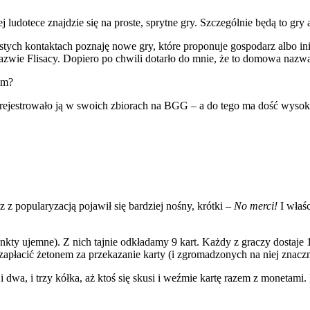
dotece znajdzie się na proste, sprytne gry. Szczególnie będą to gry a
tych kontaktach poznaję nowe gry, które proponuje gospodarz albo ini
nazwie Flisacy. Dopiero po chwili dotarło do mnie, że to domowa naz
em?
rejestrowało ją w swoich zbiorach na BGG – a do tego ma dość wysokie
z z popularyzacją pojawił się bardziej nośny, krótki –
No merci!
I właśc
unkty ujemne). Z nich tajnie odkładamy 9 kart. Każdy z graczy dostaj
zapłacić żetonem za przekazanie karty (i zgromadzonych na niej znac
i dwa, i trzy kółka, aż ktoś się skusi i weźmie kartę razem z monetami