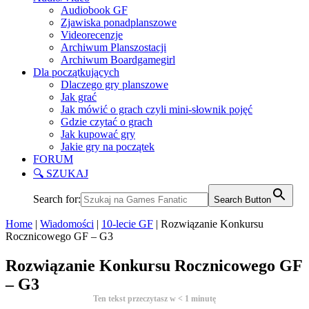
Audiobook GF
Zjawiska ponadplanszowe
Videorecenzje
Archiwum Planszostacji
Archiwum Boardgamegirl
Dla początkujących
Dlaczego gry planszowe
Jak grać
Jak mówić o grach czyli mini-słownik pojęć
Gdzie czytać o grach
Jak kupować gry
Jakie gry na początek
FORUM
🔍 SZUKAJ
Search for:
Search Button
Home
|
Wiadomości
|
10-lecie GF
|
Rozwiązanie Konkursu
Rocznicowego GF – G3
Rozwiązanie Konkursu Rocznicowego GF
– G3
Ten tekst przeczytasz w
< 1
minutę