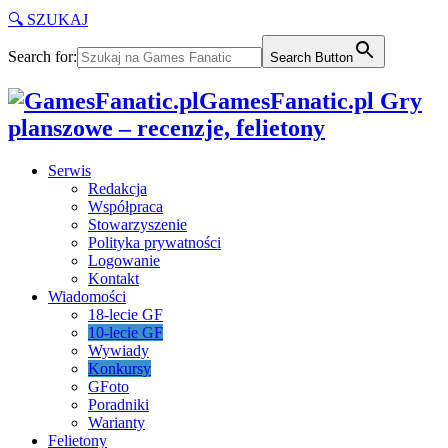
🔍 SZUKAJ
Search for:
Search Button
GamesFanatic.pl Gry
planszowe – recenzje, felietony
Serwis
Redakcja
Współpraca
Stowarzyszenie
Polityka prywatności
Logowanie
Kontakt
Wiadomości
18-lecie GF
10-lecie GF
Wywiady
Konkursy
GFoto
Poradniki
Warianty
Felietony