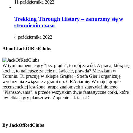
11 października 2022
Trekking Through History – zanurzmy się w
strumieniu czasu
4 października 2022
About JackOfRedClubs
W tym momencie gry "bez prądu", to mój zawód. A praca, którą się
kocha, to najlepsze zajęcie na świecie, prawda? Mieszkam w
Toruniu. Tu pracuję w sklepie Grajfer - Strefa Gier i organizuję
wydarzenia związane z grami np. GRAciarnię. W mojej grupie
recenzenckiej jest żona, grupa znajomych z zaprzyjaźnionego
"Planszowania", a przede wszystkim dwie fantastyczne córki, które
uwielbiają gry planszowe. Zupełnie jak tata :D
By JackOfRedClubs