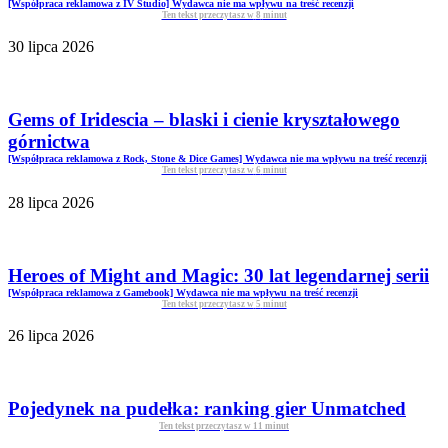
[Współpraca reklamowa z IV Studio] Wydawca nie ma wpływu na treść recenzji
Ten tekst przeczytasz w
8
minut
30 lipca 2026
Gems of Iridescia – blaski i cienie kryształowego
górnictwa
[Współpraca reklamowa z Rock, Stone & Dice Games] Wydawca nie ma wpływu na treść recenzji
Ten tekst przeczytasz w
6
minut
28 lipca 2026
Heroes of Might and Magic: 30 lat legendarnej serii
[Współpraca reklamowa z Gamebook] Wydawca nie ma wpływu na treść recenzji
Ten tekst przeczytasz w
5
minut
26 lipca 2026
Pojedynek na pudełka: ranking gier Unmatched
Ten tekst przeczytasz w
11
minut