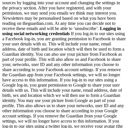
sources by logging into your account and changing the settings in
the privacy section. After you have registered, and with your
permission, we may send you emails we think may interest you.
Newsletters may be personalised based on what you have been
reading on theguardian.com. At any time you can decide not to
receive these emails and will be able to ‘unsubscribe’.
Logging in
using social networking credentials
If you log-in to our sites using
a Facebook log-in, you are granting permission to Facebook to share
your user details with us. This will include your name, email
address, date of birth and location which will then be used to form a
Guardian identity. You can also use your picture from Facebook as
part of your profile. This will also allow us and Facebook to share
your, networks, user ID and any other information you choose to
share according to your Facebook account settings. If you remove
the Guardian app from your Facebook settings, we will no longer
have access to this information. If you log-in to our sites using a
Google log-in, you grant permission to Google to share your user
details with us. This will include your name, email address, date of
birth, sex and location which we will then use to form a Guardian
identity. You may use your picture from Google as part of your
profile. This also allows us to share your networks, user ID and any
other information you choose to share according to your Google
account settings. If you remove the Guardian from your Google
settings, we will no longer have access to this information. If you
log-in to our sites using a twitter log-in, we receive your avatar (the