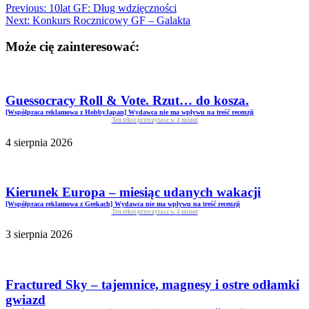
Previous:
10lat GF: Dług wdzięczności
Next:
Konkurs Rocznicowy GF – Galakta
Może cię zainteresować:
Guessocracy Roll & Vote. Rzut… do kosza.
[Współpraca reklamowa z HobbyJapan] Wydawca nie ma wpływu na treść recenzji
Ten tekst przeczytasz w
4
minut
4 sierpnia 2026
Kierunek Europa – miesiąc udanych wakacji
[Współpraca reklamowa z Geekach] Wydawca nie ma wpływu na treść recenzji
Ten tekst przeczytasz w
4
minut
3 sierpnia 2026
Fractured Sky – tajemnice, magnesy i ostre odłamki
gwiazd