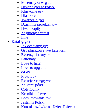
Matematyka w grach
Historia gier w Polsce
Klasyczne gry
Dla dzieci
Tworzenie gier
Dzienniki projektantów
Dwa akapity
Zaginiony artefakt
Inne
Katalog gier
Jak oceniamy gry
Gry planszowe w/g kategorii
Recenzje i rzuty oka
Patronaty
Love to hate!
Love to upgrade!
e-Gry
Prototypy
Relacje z rozgrywek
Ze starej półki
Cotygodnik
Kroniki stołowe
Podsumowanie roku
Jestem z Polski
Kup planszówkę na Dzień Dziecka