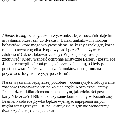
Atlantis Rising
rzuca graczom wyzwanie, ale jednocześnie daje im
intrygującą przestrzeń do dyskusji. Dzięki unikatowym mocom
bohaterów, które mogą wpływać niemal na każdy aspekt gry, każda
runda to nowa zagadka. Kogo wysłać i gdzie? Jak używać
zdolności? Gdzie alokować zasoby? W jakiej kolejności je
zdobywać? Kiedy wznosić ochronne Mistyczne Bariery (kosztujące
4 punkty energii i chroniące cypel przed zalaniem), a kiedy po
prostu odwracać efekt zalania (za 5 punktów energii można
przywrócić fragment wyspy po zalaniu)?
Nasze wyzwania będą raczej podobne – ocena ryzyka, zdobywanie
zasobów i wydawanie ich na kolejne części Kosmicznej Bramy.
Jednak dzięki kilku elementom zmiennym, jak zdolności postaci,
karty Nieszczęść i Biblioteki czy same komponenty w Kosmicznej
Bramie, każda rozgrywka będzie wymagać naprężenia innych
mięśni strategicznych. Tu, na Atlantydzie, nigdy nie wchodzimy
dwa razy do tego samego oceanu.