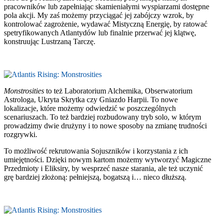
pracowników lub zapełniając skamieniałymi wyspiarzami dostępne
pola akcji. My zaś możemy przyciągać jej zabójczy wzrok, by
kontrolować zagrożenie, wydawać Mistyczną Energię, by ratować
spetryfikowanych Atlantydów lub finalnie przerwać jej klątwę,
konstruując Lustrzaną Tarczę.
Monstrosities
to też Laboratorium Alchemika, Obserwatorium
Astrologa, Ukryta Skrytka czy Gniazdo Harpii. To nowe
lokalizacje, które możemy odwiedzić w poszczególnych
scenariuszach. To też bardziej rozbudowany tryb solo, w którym
prowadzimy dwie drużyny i to nowe sposoby na zmianę trudności
rozgrywki.
To możliwość rekrutowania Sojuszników i korzystania z ich
umiejętności. Dzięki nowym kartom możemy wytworzyć Magiczne
Przedmioty i Eliksiry, by wesprzeć nasze starania, ale też uczynić
grę bardziej złożoną: pełniejszą, bogatszą i… nieco dłuższą.