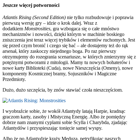
Jeszcze więcej potworności
Atlantis Rising (Second Edition)
nie tylko rozbudowuje i poprawia
pierwszą wersję gry – idzie o krok dalej. Wraz z
dodatkiem
Monstrosities
, gra wzbogaca się o całe mnóstwo
mechanizmów i nowości, dzięki którym w machinie boskiego
zniszczenia jest teraz więcej trybików i elementów ruchomych. Jest
się przed czym bronić i czego się bać – ale dostajemy też do rąk
arsenał, który zaskoczy niejednego boga. Po raz pierwszy
otrzymujemy do rozegrania scenariusze, w których zmierzymy się z
potężnymi potworami z mitologii. Mamy tu nowych bohaterów i
nowe karty Biblioteki (Cuda), nowe Nieszczęścia (Omeny), nowe
komponenty Kosmicznej bramy, Sojuszników i Magiczne
Przedmioty.
Dużo, dużo szczęścia, by znów stawiać czoła nieszczęściom.
I wyobraźcie sobie, że wokół Atlantydy latają Harpie, kradnąc
graczom karty, zasoby i Mistyczną Energię. Albo że pomiędzy
dobrze nam znanymi cyplami sobie Scylla i Charybda, zjadając
Atlantydów i przyspieszając tonięcie samej wyspy.
Albo że po Atlantydzie krąży Meduza, petryfikując naszych