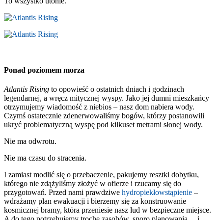
To wszystko utonie.
Ponad poziomem morza
Atlantis Rising
to opowieść o ostatnich dniach i godzinach
legendarnej, a wręcz mitycznej wyspy. Jako jej dumni mieszkańcy
otrzymujemy wiadomość z niebios – nasz dom nabiera wody.
Czymś ostatecznie zdenerwowaliśmy bogów, którzy postanowili
ukryć problematyczną wyspę pod kilkuset metrami słonej wody.
Nie ma odwrotu.
Nie ma czasu do stracenia.
I zamiast modlić się o przebaczenie, pakujemy resztki dobytku,
którego nie zdążyliśmy złożyć w ofierze i rzucamy się do
przygotowań. Przed nami prawdziwe
hydropiekłowstąpienie
–
wdrażamy plan ewakuacji i bierzemy się za konstruowanie
kosmicznej bramy, która przeniesie nasz lud w bezpieczne miejsce.
A do tego potrzebujemy trochę zasobów, sporo planowania… i