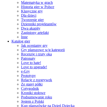
Matematyka w grach
Historia gier w Polsce
Klasyczne gry
Dla dzieci
Tworzenie gier
Dzienniki projektantów
Dwa akapity
Zaginiony artefakt
Inne
Katalog gier
Jak oceniamy gry
Gry planszowe w/g kategorii
Recenzje i rzuty oka
Patronaty
Love to hate!
Love to upgrade!
e-Gry
Prototypy
Relacje z rozgrywek
Ze starej półki
Cotygodnik
Kroniki stołowe
Podsumowanie roku
Jestem z Polski
Kup planszówkę na Dzień Dziecka