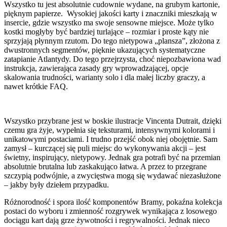
Wszystko tu jest absolutnie cudownie wydane, na grubym kartonie,
pięknym papierze. Wysokiej jakości karty i znaczniki mieszkają w
insercie, gdzie wszystko ma swoje sensowne miejsce. Może tylko
kostki mogłyby być bardziej turlające – rozmiar i proste kąty nie
sprzyjają płynnym rzutom. Do tego nietypowa „plansza”, złożona z
dwustronnych segmentów, pięknie ukazujących systematyczne
zatapianie Atlantydy. Do tego przejrzysta, choć niepozbawiona wad
instrukcja, zawierająca zasady gry wprowadzającej, opcje
skalowania trudności, warianty solo i dla małej liczby graczy, a
nawet krótkie FAQ.
Wszystko przybrane jest w boskie ilustracje Vincenta Dutrait, dzięki
czemu gra żyje, wypełnia się teksturami, intensywnymi kolorami i
unikatowymi postaciami. I trudno przejść obok niej obojętnie. Sam
zamysł – kurczącej się puli miejsc do wykonywania akcji – jest
świetny, inspirujący, nietypowy. Jednak gra potrafi być na przemian
absolutnie brutalna lub zaskakująco łatwa. A przez to przegrane
szczypią podwójnie, a zwycięstwa mogą się wydawać niezasłużone
– jakby były dziełem przypadku.
Różnorodność i spora ilość komponentów Bramy, pokaźna kolekcja
postaci do wyboru i zmienność rozgrywek wynikająca z losowego
dociągu kart dają grze żywotności i regrywalności. Jednak nieco