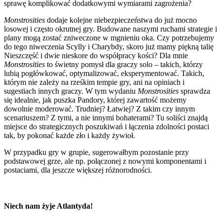
sprawę komplikować dodatkowymi wymiarami zagrożenia?
Monstrosities
dodaje kolejne niebezpieczeństwa do już mocno
losowej i często okrutnej gry. Budowane naszymi ruchami strategie i
plany mogą zostać zniweczone w mgnieniu oka. Czy potrzebujemy
do tego niweczenia Scylly i Charybdy, skoro już mamy piękną talię
Nieszczęść i dwie nieskore do współpracy kości? Dla mnie
Monstrosities
to świetny pomysł dla graczy solo – takich, którzy
lubią pogłówkować, optymalizować, eksperymentować. Takich,
którym nie zależy na rześkim tempie gry, ani na opiniach i
sugestiach innych graczy. W tym wydaniu
Monstrosities
sprawdza
się idealnie, jak puszka Pandory, której zawartość możemy
dowolnie moderować. Trudniej? Łatwiej? Z takim czy innym
scenariuszem? Z tymi, a nie innymi bohaterami? Tu soliści znajdą
miejsce do strategicznych poszukiwań i łączenia zdolności postaci
tak, by pokonać każde zło i każdy żywioł.
W przypadku gry w grupie, sugerowałbym pozostanie przy
podstawowej grze, ale np. połączonej z nowymi komponentami i
postaciami, dla jeszcze większej różnorodności.
Niech nam żyje Atlantyda!