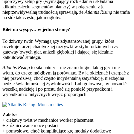
uporczywy setup gry (wymagający rozkładania i składania
kilkudziesięciu segmentów planszy) w połączeniu z jej
nieprzewidywalną trudnością sprawiają, że
Atlantis Rising
nie trafia
na stół tak często, jak mogłoby.
Bilet na wyspę… w jedną stronę?
To dziwny twór. Wymagający zdystansowanej grupy, która
oczekuje raczej chaotycznej rozrywki w stylu rodzinnych czy
gateway’owych gier, aniżeli głębokiej i dającej się idealnie
kalkulować strategii.
Atlantis Rising
to siła natury – nie znam drugiej takiej gry i nie
wiem, do czego mógłbym ją porównać. By ją okiełznać i czerpać z
niej prawdziwą, choć często incydentalną satysfakcję, niezbędna
będzie świadomość jej żywiołowości. Lub gotowość, by porzucić
wszelką nadzieję i po prostu dać się ponieść przypadkom i
wypadkom o mitycznych wręcz proporcjach.
Zalety:
+ ciekawy twist w mechanice worker placement
+ zróżnicowane moce postaci
+ pomysłowe, choć komplikujące grę moduły dodatkowe