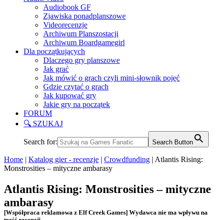
Audiobook GF
Zjawiska ponadplanszowe
Videorecenzje
Archiwum Planszostacji
Archiwum Boardgamegirl
Dla początkujących
Dlaczego gry planszowe
Jak grać
Jak mówić o grach czyli mini-słownik pojęć
Gdzie czytać o grach
Jak kupować gry
Jakie gry na początek
FORUM
🔍 SZUKAJ
Search for:
Search Button
Home
|
Katalog gier - recenzje
|
Crowdfunding
|
Atlantis Rising:
Monstrosities – mityczne ambarasy
Atlantis Rising: Monstrosities – mityczne
ambarasy
[Współpraca reklamowa z Elf Creek Games] Wydawca nie ma wpływu na
treść recenzji