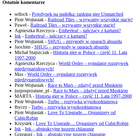
Ostatnie komentarze
sellock
-
Pojedynek na pudełka: ranking gier Unmatched
Piotr Wojtasiak
-
Railroad Tiles – wzywamy wszystkie stacje!
Paweł
-
Railroad Tiles – wzywamy wszystkie stacje!
Agnieszka Rzeczyca
-
Emberleaf – tańczący z kartami?
Ink
-
Emberleaf – tańczący z kartami?
Piotr Wojtasiak
-
SHUG – przygody w oparach absurdu
Jaochim
-
SHUG – przygody w oparach absurdu
Michał Stajszczak
-
Historia gier w Polsce – część 11. Lata
1997-2000
Agnieszka Rzeczyca
-
World Order – symulator rozgrywek
międzynarodowych!
Max
-
World Order – symulator rozgrywek
międzynarodowych!
Piotr Wojtasiak
-
Race to Mars – zdążyć przed Muskiem
juzposprzatane_pl
-
Race to Mars – zdążyć przed Muskiem
MARTA
-
Historia gier w Polsce – część 11. Lata 1997-2000
Piotr Wojtasiak
-
Turbo – rozrywka wysokooktanowa
lbyczy
-
Turbo – rozrywka wysokooktanowa
Piotr Wojtasiak
-
Love To Upgrade… Organizery od
CubicRobin
Krzysiek
-
Love To Upgrade… Organizery od CubicRobin
Ink
-
Ink – abstrakcyjne tuszem chlapanie
Grzegorz
-
Ink – abstrakcyjne tuszem chlapanie