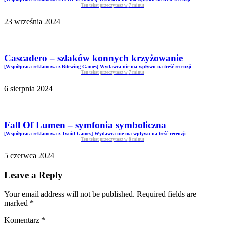
Ten tekst przeczytasz w
7
minut
23 września 2024
Cascadero – szlaków konnych krzyżowanie
[Współpraca reklamowa z Bitewing Games] Wydawca nie ma wpływu na treść recenzji
Ten tekst przeczytasz w
7
minut
6 sierpnia 2024
Fall Of Lumen – symfonia symboliczna
[Współpraca reklamowa z Twoid Games] Wydawca nie ma wpływu na treść recenzji
Ten tekst przeczytasz w
8
minut
5 czerwca 2024
Leave a Reply
Your email address will not be published. Required fields are
marked
*
Komentarz
*