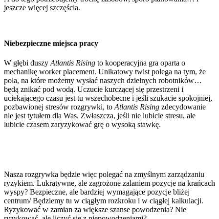
jeszcze więcej szczęścia.
Niebezpieczne miejsca pracy
W głębi duszy
Atlantis Rising
to kooperacyjna gra oparta o
mechanikę worker placement. Unikatowy twist polega na tym, że
pola, na które możemy wysłać naszych dzielnych robotników…
będą znikać pod wodą. Uczucie kurczącej się przestrzeni i
uciekającego czasu jest tu wszechobecne i jeśli szukacie spokojniej,
pozbawionej stresów rozgrywki, to
Atlantis Rising
zdecydowanie
nie jest tytułem dla Was. Zwłaszcza, jeśli nie lubicie stresu, ale
lubicie czasem zaryzykować grę o wysoką stawkę.
Nasza rozgrywka będzie więc polegać na zmyślnym zarządzaniu
ryzykiem. Lukratywne, ale zagrożone zalaniem pozycje na krańcach
wyspy? Bezpieczne, ale bardziej wymagające pozycje bliżej
centrum/ Będziemy tu w ciągłym rozkroku i w ciągłej kalkulacji.
Ryzykować w zamian za większe szanse powodzenia? Nie
ryzykować, ale liczyć się z niepowodzeniami?