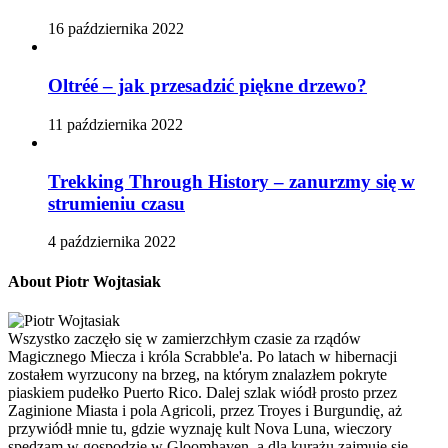
16 października 2022
Oltréé – jak przesadzić piękne drzewo?
11 października 2022
Trekking Through History – zanurzmy się w
strumieniu czasu
4 października 2022
About Piotr Wojtasiak
Wszystko zaczęło się w zamierzchłym czasie za rządów
Magicznego Miecza i króla Scrabble'a. Po latach w hibernacji
zostałem wyrzucony na brzeg, na którym znalazłem pokryte
piaskiem pudełko Puerto Rico. Dalej szlak wiódł prosto przez
Zaginione Miasta i pola Agricoli, przez Troyes i Burgundię, aż
przywiódł mnie tu, gdzie wyznaję kult Nova Luna, wieczory
spędzam w gospodzie w Gloomhaven, a dla kurażu zajmuję się