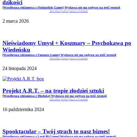
dzikości
[Współpraca reklamowa z Outlandish Games] Wydawca nie ma wpływu na treść recenzji
Ten tekst przeczytasz w
6
minut
2 marca 2026
Nieświadomy Umysł + Koszmary – Psychokawa po
Wiedeńsku
[Współpraca reklamowa z Fantasia Games] Wydawca nie ma wpływu na treść recenzji
Ten tekst przeczytasz w
8
minut
24 listopada 2024
Projekt A.R.T. – na tropie złodziei sztuki
[Współpraca reklamowa z Muduko] Wydawca nie ma wpływu na treść recenzji
Ten tekst przeczytasz w
6
minut
16 października 2024
Spooktacular – Twój strach to nasz biznes!
[Współpraca reklamowa z Level 99 Games] Wydawca nie ma wpływu na treść recenzji