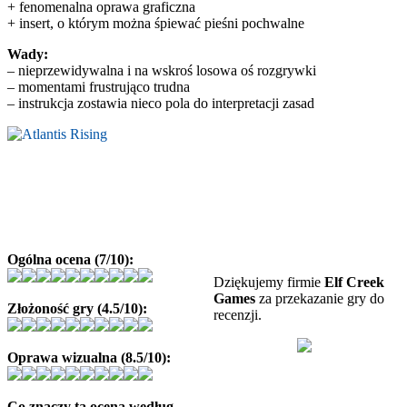
+ fenomenalna oprawa graficzna
+ insert, o którym można śpiewać pieśni pochwalne
Wady:
– nieprzewidywalna i na wskroś losowa oś rozgrywki
– momentami frustrująco trudna
– instrukcja zostawia nieco pola do interpretacji zasad
Ogólna ocena (7/10):
Dziękujemy firmie
Elf Creek
Games
za przekazanie gry do
Złożoność gry (4.5/10):
recenzji.
Oprawa wizualna (8.5/10):
Co znaczy ta ocena według