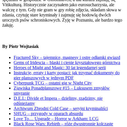
Vitikulturą. Historycznie zaczynałem jako eurosucharzysta, ale
walczę z tym. Gdy nie gram w gry robię zdjęcia, składam słowa w
zdania, czytuję stare kryminały i zajmuję się hodowlą dwóch
uroczych psów schroniskowych. Żyję w Poznaniu, ale bardzo tego
żałuję.
By Piotr Wojtasiak
Fractured Sky – tajemnice, magnesy i ostre odłamki gwiazd
Gems of Iridescia – blaski i cienie kryształowego górnictwa
Heroes of Might and Magic: 30 lat legendarnej serii
Instrukcje, erraty i karty postaci: jak trzymać dokumenty do
gier planszowych w jednym PDF
Cyberpunk TCG – ostatni gig w Night City
Zjawiska Ponadplanszowe #15 – Luksusem zmysłów
smyranie
D.E.I.: Divide et Impera – dzielimy, rządzimy, nie
odśnieżamy
Archiwum Zbrodni Cold Case – seryjni kryminaliści
SHUG – przygody w oparach absurdu
Love To… Upgrade – Horror w Arkham: LCG
Black Rose Wars: Rebirth – róże dwustronnie kolczaste