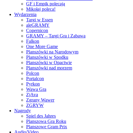
GF i Empik polecają
Mikołaj poleca!
Wydarzenia
Targi w Essen
aleGRAMY
Copernicon
GRAMY – Targi Gra i Zabawa
Falkon
One More Game
Planszówki na Narodowym
Planszówki w Spodku
Planszówki w Opactwie
Planszówki nad morzem
Polcon
Portalcon
Pyrkon
Wawa Gra
ZjAva
Zgrany Wawer
ZGRYW
Nagrody
Spiel des Jahres
Planszowa Gra Roku
Planszowe Gram Prix
Audio/Video