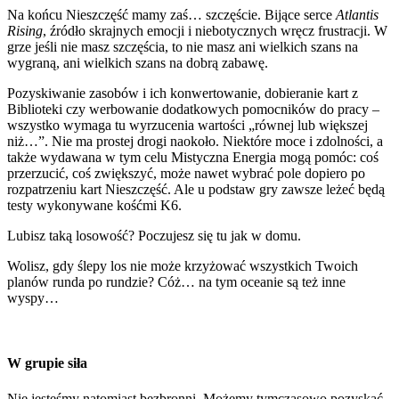
Na końcu Nieszczęść mamy zaś… szczęście. Bijące serce
Atlantis
Rising
, źródło skrajnych emocji i niebotycznych wręcz frustracji. W
grze jeśli nie masz szczęścia, to nie masz ani wielkich szans na
wygraną, ani wielkich szans na dobrą zabawę.
Pozyskiwanie zasobów i ich konwertowanie, dobieranie kart z
Biblioteki czy werbowanie dodatkowych pomocników do pracy –
wszystko wymaga tu wyrzucenia wartości „równej lub większej
niż…”. Nie ma prostej drogi naokoło. Niektóre moce i zdolności, a
także wydawana w tym celu Mistyczna Energia mogą pomóc: coś
przerzucić, coś zwiększyć, może nawet wybrać pole dopiero po
rozpatrzeniu kart Nieszczęść. Ale u podstaw gry zawsze leżeć będą
testy wykonywane kośćmi K6.
Lubisz taką losowość? Poczujesz się tu jak w domu.
Wolisz, gdy ślepy los nie może krzyżować wszystkich Twoich
planów runda po rundzie? Cóż… na tym oceanie są też inne
wyspy…
W grupie siła
Nie jesteśmy natomiast bezbronni. Możemy tymczasowo pozyskać