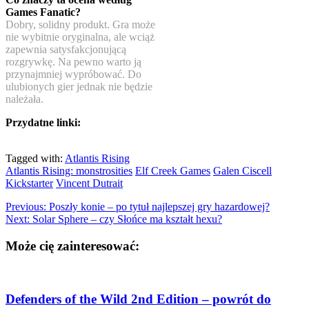
Games Fanatic?
Dobry, solidny produkt. Gra może
nie wybitnie oryginalna, ale wciąż
zapewnia satysfakcjonującą
rozgrywkę. Na pewno warto ją
przynajmniej wypróbować. Do
ulubionych gier jednak nie będzie
należała.
Przydatne linki:
Tagged with:
Atlantis Rising
Atlantis Rising: monstrosities
Elf Creek Games
Galen Ciscell
Kickstarter
Vincent Dutrait
Previous:
Poszły konie – po tytuł najlepszej gry hazardowej?
Next:
Solar Sphere – czy Słońce ma kształt hexu?
Może cię zainteresować:
Defenders of the Wild 2nd Edition – powrót do