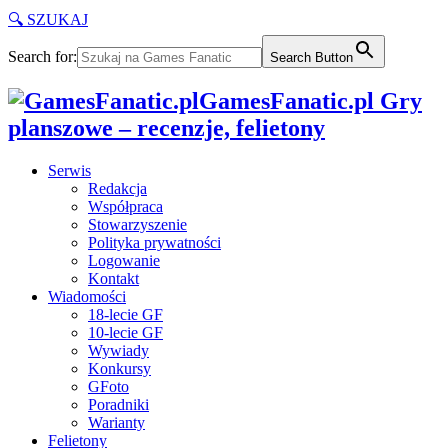
🔍 SZUKAJ
Search for:
Search Button
GamesFanatic.pl Gry
planszowe – recenzje, felietony
Serwis
Redakcja
Współpraca
Stowarzyszenie
Polityka prywatności
Logowanie
Kontakt
Wiadomości
18-lecie GF
10-lecie GF
Wywiady
Konkursy
GFoto
Poradniki
Warianty
Felietony