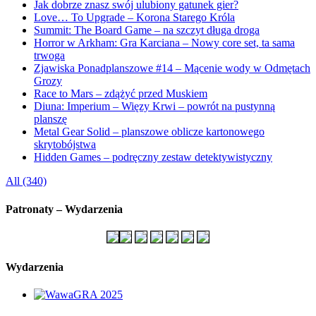
Jak dobrze znasz swój ulubiony gatunek gier?
Love… To Upgrade – Korona Starego Króla
Summit: The Board Game – na szczyt długa droga
Horror w Arkham: Gra Karciana – Nowy core set, ta sama
trwoga
Zjawiska Ponadplanszowe #14 – Mącenie wody w Odmętach
Grozy
Race to Mars – zdążyć przed Muskiem
Diuna: Imperium – Więzy Krwi – powrót na pustynną
planszę
Metal Gear Solid – planszowe oblicze kartonowego
skrytobójstwa
Hidden Games – podręczny zestaw detektywistyczny
All (340)
Patronaty – Wydarzenia
Wydarzenia