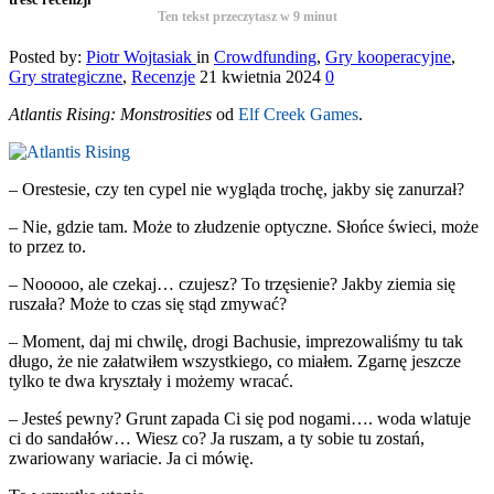
Ten tekst przeczytasz w
9
minut
Posted by:
Piotr Wojtasiak
in
Crowdfunding
,
Gry kooperacyjne
,
Gry strategiczne
,
Recenzje
21 kwietnia 2024
0
Atlantis Rising: Monstrosities
od
Elf Creek Games
.
– Orestesie, czy ten cypel nie wygląda trochę, jakby się zanurzał?
– Nie, gdzie tam. Może to złudzenie optyczne. Słońce świeci, może
to przez to.
– Nooooo, ale czekaj… czujesz? To trzęsienie? Jakby ziemia się
ruszała? Może to czas się stąd zmywać?
– Moment, daj mi chwilę, drogi Bachusie, imprezowaliśmy tu tak
długo, że nie załatwiłem wszystkiego, co miałem. Zgarnę jeszcze
tylko te dwa kryształy i możemy wracać.
– Jesteś pewny? Grunt zapada Ci się pod nogami…. woda wlatuje
ci do sandałów… Wiesz co? Ja ruszam, a ty sobie tu zostań,
zwariowany wariacie. Ja ci mówię.