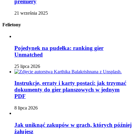
premiery
21 września 2025
Felietony
Pojedynek na pudełka: ranking gier
Unmatched
25 lipca 2026
Instrukcje, erraty i karty postaci: jak trzymać
dokumenty do gier planszowych w jednym
PDF
8 lipca 2026
Jak uniknąć zakupów w grach, których później
żałujesz