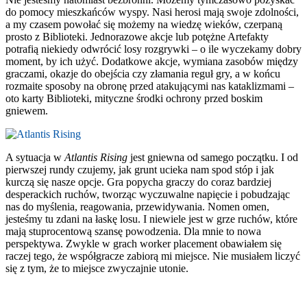
do pomocy mieszkańców wyspy. Nasi herosi mają swoje zdolności,
a my czasem powołać się możemy na wiedzę wieków, czerpaną
prosto z Biblioteki. Jednorazowe akcje lub potężne Artefakty
potrafią niekiedy odwrócić losy rozgrywki – o ile wyczekamy dobry
moment, by ich użyć. Dodatkowe akcje, wymiana zasobów między
graczami, okazje do obejścia czy złamania reguł gry, a w końcu
rozmaite sposoby na obronę przed atakującymi nas kataklizmami –
oto karty Biblioteki, mityczne środki ochrony przed boskim
gniewem.
A sytuacja w
Atlantis Rising
jest gniewna od samego początku. I od
pierwszej rundy czujemy, jak grunt ucieka nam spod stóp i jak
kurczą się nasze opcje. Gra popycha graczy do coraz bardziej
desperackich ruchów, tworząc wyczuwalne napięcie i pobudzając
nas do myślenia, reagowania, przewidywania. Nomen omen,
jesteśmy tu zdani na łaskę losu. I niewiele jest w grze ruchów, które
mają stuprocentową szansę powodzenia. Dla mnie to nowa
perspektywa. Zwykle w grach worker placement obawiałem się
raczej tego, że współgracze zabiorą mi miejsce. Nie musiałem liczyć
się z tym, że to miejsce zwyczajnie utonie.