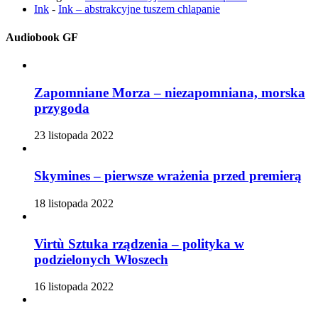
Ink
-
Ink – abstrakcyjne tuszem chlapanie
Audiobook GF
Zapomniane Morza – niezapomniana, morska
przygoda
23 listopada 2022
Skymines – pierwsze wrażenia przed premierą
18 listopada 2022
Virtù Sztuka rządzenia – polityka w
podzielonych Włoszech
16 listopada 2022