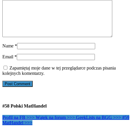
Name
*
Email
*
Zapamiętaj moje dane w tej przeglądarce podczas pisania
kolejnych komentarzy.
#58 Polski MatHandel
Profil na FB >>>
Wątek na forum >>>
GeekLists na BGG >>>
#59
MatHandel >>>