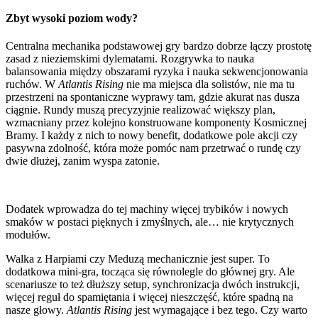
Zbyt wysoki poziom wody?
Centralna mechanika podstawowej gry bardzo dobrze łączy prostotę
zasad z nieziemskimi dylematami. Rozgrywka to nauka
balansowania między obszarami ryzyka i nauka sekwencjonowania
ruchów. W
Atlantis Rising
nie ma miejsca dla solistów, nie ma tu
przestrzeni na spontaniczne wyprawy tam, gdzie akurat nas dusza
ciągnie. Rundy muszą precyzyjnie realizować większy plan,
wzmacniany przez kolejno konstruowane komponenty Kosmicznej
Bramy. I każdy z nich to nowy benefit, dodatkowe pole akcji czy
pasywna zdolność, która może pomóc nam przetrwać o rundę czy
dwie dłużej, zanim wyspa zatonie.
Dodatek wprowadza do tej machiny więcej trybików i nowych
smaków w postaci pięknych i zmyślnych, ale… nie krytycznych
modułów.
Walka z Harpiami czy Meduzą mechanicznie jest super. To
dodatkowa mini-gra, tocząca się równolegle do głównej gry. Ale
scenariusze to też dłuższy setup, synchronizacja dwóch instrukcji,
więcej reguł do spamiętania i więcej nieszczęść, które spadną na
nasze głowy.
Atlantis Rising
jest wymagające i bez tego. Czy warto