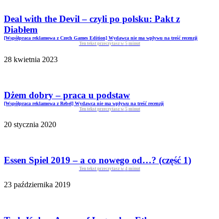
Deal with the Devil – czyli po polsku: Pakt z
Diabłem
[Współpraca reklamowa z Czech Games Edition] Wydawca nie ma wpływu na treść recenzji
Ten tekst przeczytasz w
5
minut
28 kwietnia 2023
Dżem dobry – praca u podstaw
[Współpraca reklamowa z Rebel] Wydawca nie ma wpływu na treść recenzji
Ten tekst przeczytasz w
5
minut
20 stycznia 2020
Essen Spiel 2019 – a co nowego od…? (część 1)
Ten tekst przeczytasz w
4
minut
23 października 2019