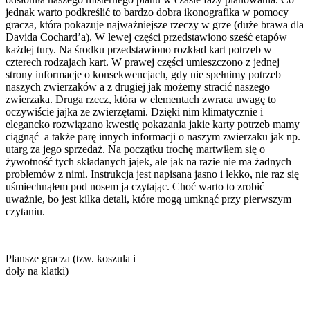
jednak warto podkreślić to bardzo dobra ikonografika w pomocy
gracza, która pokazuje najważniejsze rzeczy w grze (duże brawa dla
Davida Cochard’a). W lewej części przedstawiono sześć etapów
każdej tury. Na środku przedstawiono rozkład kart potrzeb w
czterech rodzajach kart. W prawej części umieszczono z jednej
strony informacje o konsekwencjach, gdy nie spełnimy potrzeb
naszych zwierzaków a z drugiej jak możemy stracić naszego
zwierzaka. Druga rzecz, która w elementach zwraca uwagę to
oczywiście jajka ze zwierzętami. Dzięki nim klimatycznie i
elegancko rozwiązano kwestię pokazania jakie karty potrzeb mamy
ciągnąć a także parę innych informacji o naszym zwierzaku jak np.
utarg za jego sprzedaż. Na początku trochę martwiłem się o
żywotność tych składanych jajek, ale jak na razie nie ma żadnych
problemów z nimi. Instrukcja jest napisana jasno i lekko, nie raz się
uśmiechnąłem pod nosem ja czytając. Choć warto to zrobić
uważnie, bo jest kilka detali, które mogą umknąć przy pierwszym
czytaniu.
Plansze gracza (tzw. koszula i
doły na klatki)