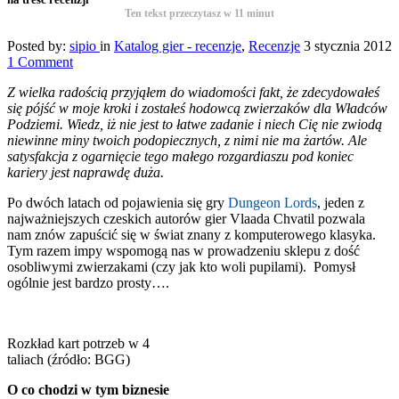
Ten tekst przeczytasz w
11
minut
Posted by:
sipio
in
Katalog gier - recenzje
,
Recenzje
3 stycznia 2012
1 Comment
Z wielka radością przyjąłem do wiadomości fakt, że zdecydowałeś
się pójść w moje kroki i zostałeś hodowcą zwierzaków dla Władców
Podziemi. Wiedz, iż nie jest to łatwe zadanie i niech Cię nie zwiodą
niewinne miny twoich podopiecznych, z nimi nie ma żartów. Ale
satysfakcja z ogarnięcie tego małego rozgardiaszu pod koniec
kariery jest naprawdę duża.
Po dwóch latach od pojawienia się gry
Dungeon Lords
, jeden z
najważniejszych czeskich autorów gier Vlaada Chvatil pozwala
nam znów zapuścić się w świat znany z komputerowego klasyka.
Tym razem impy wspomogą nas w prowadzeniu sklepu z dość
osobliwymi zwierzakami (czy jak kto woli pupilami). Pomysł
ogólnie jest bardzo prosty….
Rozkład kart potrzeb w 4
taliach (źródło: BGG)
O co chodzi w tym biznesie