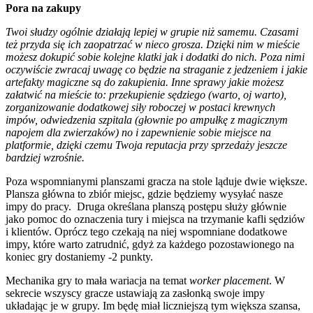
Pora na zakupy
Twoi słudzy ogólnie działają lepiej w grupie niż samemu. Czasami
też przyda się ich zaopatrzać w nieco grosza. Dzięki nim w mieście
możesz dokupić sobie kolejne klatki jak i dodatki do nich. Poza nimi
oczywiście zwracaj uwagę co będzie na straganie z jedzeniem i jakie
artefakty magiczne są do zakupienia. Inne sprawy jakie możesz
załatwić na mieście to: przekupienie sędziego (warto, oj warto),
zorganizowanie dodatkowej siły roboczej w postaci krewnych
impów, odwiedzenia szpitala (głownie po ampułkę z magicznym
napojem dla zwierzaków) no i zapewnienie sobie miejsce na
platformie, dzięki czemu Twoja reputacja przy sprzedaży jeszcze
bardziej wzrośnie.
Poza wspomnianymi planszami gracza na stole ląduje dwie większe.
Plansza główna to zbiór miejsc, gdzie będziemy wysyłać nasze
impy do pracy. Druga określana planszą postępu służy głównie
jako pomoc do oznaczenia tury i miejsca na trzymanie kafli sędziów
i klientów. Oprócz tego czekają na niej wspomniane dodatkowe
impy, które warto zatrudnić, gdyż za każdego pozostawionego na
koniec gry dostaniemy -2 punkty.
Mechanika gry to mała wariacja na temat
worker placement
. W
sekrecie wszyscy gracze ustawiają za zasłonką swoje impy
układając je w grupy. Im będę miał liczniejszą tym większa szansa,