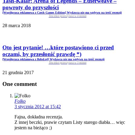
Tash-Kalar: Arena of Legends – Etherweave –
powroty do przyszłości
[Współpraca reklamowa z Czech Games Edition] Wydawca nie ma wpływu na treść recenzji
Ten tekst przeczytasz w
4
minut
28 marca 2018
Oto jest pytanie! …które postawiono ci przed
oczami, by przesłonić prawdę *)
[Współpraca reklamowa z Rebel.pl] Wydawca nie ma wpływu na treść recenzji
Ten tekst przeczytasz w
3
minut
21 grudnia 2017
One comment
Folko
3 stycznia 2012 at 15:42
Fajna, dokładna recenzja.
Z innej beczki, prawie czytam Listy starego diabła… więc
jestem na bieżąco ;)