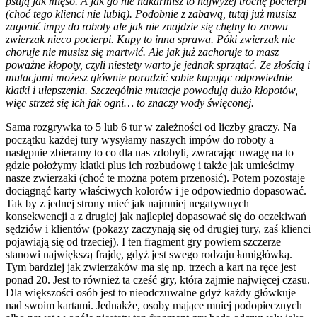
psują jak mięso. A jak go nie nakarmisz to najwyżej trochę pocierpi
(choć tego klienci nie lubią). Podobnie z zabawą, tutaj już musisz
zagonić impy do roboty ale jak nie znajdzie się chętny to znowu
zwierzak nieco pocierpi. Kupy to inna sprawa. Póki zwierzak nie
choruje nie musisz się martwić. Ale jak już zachoruje to masz
poważne kłopoty, czyli niestety warto je jednak sprzątać. Ze złością i
mutacjami możesz głównie poradzić sobie kupując odpowiednie
klatki i ulepszenia. Szczególnie mutacje powodują dużo kłopotów,
więc strzeż się ich jak ogni… to znaczy wody święconej.
Sama rozgrywka to 5 lub 6 tur w zależności od liczby graczy. Na
początku każdej tury wysyłamy naszych impów do roboty a
następnie zbieramy to co dla nas zdobyli, zwracając uwagę na to
gdzie położymy klatki plus ich rozbudowę i także jak umieścimy
nasze zwierzaki (choć te można potem przenosić). Potem pozostaje
dociągnąć karty właściwych kolorów i je odpowiednio dopasować.
Tak by z jednej strony mieć jak najmniej negatywnych
konsekwencji a z drugiej jak najlepiej dopasować się do oczekiwań
sędziów i klientów (pokazy zaczynają się od drugiej tury, zaś klienci
pojawiają się od trzeciej). I ten fragment gry powiem szczerze
stanowi największą frajdę, gdyż jest swego rodzaju łamigłówką.
Tym bardziej jak zwierzaków ma się np. trzech a kart na ręce jest
ponad 20. Jest to również ta cześć gry, która zajmie najwięcej czasu.
Dla większości osób jest to nieodczuwalne gdyż każdy główkuje
nad swoim kartami. Jednakże, osoby mające mniej podopiecznych