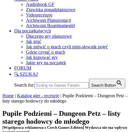
Audiobook GF
Zjawiska ponadplanszowe
Videorecenzje
Archiwum Planszostacji
Archiwum Boardgamegirl
Dla początkujących
Dlaczego gry planszowe
Jak grać
Jak mówić o grach czyli mini-słownik pojęć
Gdzie czytać o grach
Jak kupować gry
Jakie gry na początek
FORUM
🔍 SZUKAJ
Search for:
Search Button
Home
|
Katalog gier - recenzje
|
Pupile Podziemi – Dungeon Petz –
listy starego hodowcy do młodego
Pupile Podziemi – Dungeon Petz – listy
starego hodowcy do młodego
[Współpraca reklamowa z Czech Games Edition] Wydawca nie ma wpływu
na treść recenzji