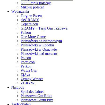
GF i Empik polecają
Mikołaj poleca!
Wydarzenia
Targi w Essen
aleGRAMY
Copernicon
GRAMY – Targi Gra i Zabawa
Falkon
One More Game
Planszówki na Narodowym
Planszówki w Spodku
Planszówki w Opactwie
Planszówki nad morzem
Polcon
Portalcon
Pyrkon
Wawa Gra
ZjAva
Zgrany Wawer
ZGRYW
Nagrody
Spiel des Jahres
Planszowa Gra Roku
Planszowe Gram Prix
Audio/Video