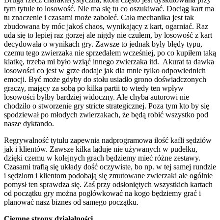
tym tytule to losowość. Nie ma się tu co oszukiwać. Dociąg kart ma
tu znaczenie i czasami może zaboleć. Cała mechanika jest tak
zbudowana by móc jakoś chaos, wynikający z kart, ogarniać. Raz
uda się to lepiej raz gorzej ale nigdy nie czułem, by losowość z kart
decydowała o wynikach gry. Zawsze to jednak były błędy typu,
czemu tego zwierzaka nie sprzedałem wcześniej, po co kupiłem taką
klatkę, trzeba mi było wziąć innego zwierzaka itd. Akurat ta dawka
losowości co jest w grze dodaje jak dla mnie tylko odpowiednich
emocji. Być może gdyby do stołu usiadło grono doświadczonych
graczy, mający za sobą po kilka partii to wtedy ten wpływ
losowości byłby bardziej widoczny. Ale chyba autorowi nie
chodziło o stworzenie gry stricte strategicznej. Poza tym kto by się
spodziewał po młodych zwierzakach, że będą robić wszystko pod
nasze dyktando.
Regrywalność tytułu zapewnia nadprogramowa ilość kafli sędziów
jak i klientów. Zawsze kilka ląduje nie używanych w pudełku,
dzięki czemu w kolejnych grach będziemy mieć różne zestawy.
Czasami trafią się układy dość oczywiste, bo np. w tej samej rundzie
i sędziom i klientom podobają się zmutowane zwierzaki ale ogólnie
pomysł ten sprawdza się. Zaś przy odsłoniętych wszystkich kartach
od początku gry można pogłówkować na kogo będziemy grać i
planować nasz biznes od samego początku.
Ciemne strony działalności…