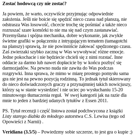
Zostać hodowcą czy nie zostać?
Ja powiem, że warto, oczywiście przyjmując odpowiednie
założenia. Jeśli nie boicie się spędzić nieco czasu nad planszą, nie
odstrasza Was losowość, chcecie trochę się pośmiać a także nieco
rozruszać szare komórki to nie ma się nad czym zastanawiać.
Przemyślana i spójna mechanika, dobre wykonanie, jak zwykle
świetne grafiki w połączeniu z intrygującym tematem (tamagotchi
na planszy) sprawią, że nie powinniście żałować spędzonego czasu.
Zaś zwierzaki szybko zaczną w Was wywoływać różne emocje.
Jedne pokochacie i nie będziecie chcieli się z nimi rozstać. Inne
oddacie za darmo lub nawet dopłacicie by w końcu pozbyć się
darmozjadów. Na pewno nuda nie zawita do Was podczas
rozgrywki. Inna sprawa, że mimo w miarę prostego pomysłu sama
gra nie jest na pewno pozycją rodzinną. To jednak tytuł skierowany
do nieco doświadczonych graczy a przynajmniej takich nowicjuszy,
którzy są w stanie wysiedzieć i nie uciec po wysłuchaniu 15-20
minutowego tłumaczenia reguł. W swej kategorii jak na razie dla
mnie to jeden z bardziej udanych tytułów z Essen 2011.
PS. Tytuł recenzji i część listowa został podchwycona z książki
Listy starego diabła do młodego
autorstwa C.S. Lewisa (tego od
Opowieści z Narnii) .
Veridiana (3.5/5)
– Powiedzmy sobie szczerze, to jest gra o kupie ;)