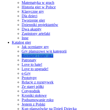
Matematyka w grach
Historia gier w Polsce
Klasyczne gry
Dla dzieci
Tworzenie gier
Dzienniki projektantów
Dwa akapity
Zaginiony artefakt
Inne
Katalog gier
Jak oceniamy gry
Gry planszowe w/g kategorii
Recenzje i rzuty oka
Patronaty
Love to hate!
Love to upgrade!
e-Gry
Prototypy
Relacje z rozgrywek
Ze starej półki
Cotygodnik
Kroniki stołowe
Podsumowanie roku
Jestem z Polski
Kup planszówkę na Dzień Dziecka