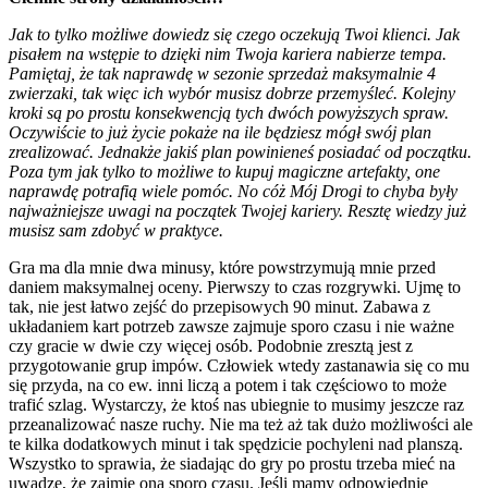
Jak to tylko możliwe dowiedz się czego oczekują Twoi klienci. Jak
pisałem na wstępie to dzięki nim Twoja kariera nabierze tempa.
Pamiętaj, że tak naprawdę w sezonie sprzedaż maksymalnie 4
zwierzaki, tak więc ich wybór musisz dobrze przemyśleć. Kolejny
kroki są po prostu konsekwencją tych dwóch powyższych spraw.
Oczywiście to już życie pokaże na ile będziesz mógł swój plan
zrealizować. Jednakże jakiś plan powinieneś posiadać od początku.
Poza tym jak tylko to możliwe to kupuj magiczne artefakty, one
naprawdę potrafią wiele pomóc. No cóż Mój Drogi to chyba były
najważniejsze uwagi na początek Twojej kariery. Resztę wiedzy już
musisz sam zdobyć w praktyce.
Gra ma dla mnie dwa minusy, które powstrzymują mnie przed
daniem maksymalnej oceny. Pierwszy to czas rozgrywki. Ujmę to
tak, nie jest łatwo zejść do przepisowych 90 minut. Zabawa z
układaniem kart potrzeb zawsze zajmuje sporo czasu i nie ważne
czy gracie w dwie czy więcej osób. Podobnie zresztą jest z
przygotowanie grup impów. Człowiek wtedy zastanawia się co mu
się przyda, na co ew. inni liczą a potem i tak częściowo to może
trafić szlag. Wystarczy, że ktoś nas ubiegnie to musimy jeszcze raz
przeanalizować nasze ruchy. Nie ma też aż tak dużo możliwości ale
te kilka dodatkowych minut i tak spędzicie pochyleni nad planszą.
Wszystko to sprawia, że siadając do gry po prostu trzeba mieć na
uwadze, że zajmie ona sporo czasu. Jeśli mamy odpowiednie