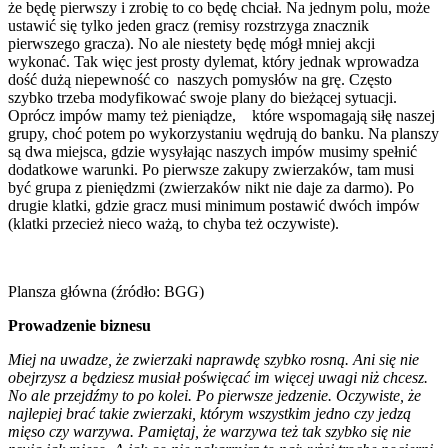
że będę pierwszy i zrobię to co będę chciał. Na jednym polu, może
ustawić się tylko jeden gracz (remisy rozstrzyga znacznik
pierwszego gracza). No ale niestety będę mógł mniej akcji
wykonać. Tak więc jest prosty dylemat, który jednak wprowadza
dość dużą niepewność co naszych pomysłów na grę. Często
szybko trzeba modyfikować swoje plany do bieżącej sytuacji.
Oprócz impów mamy też pieniądze, które wspomagają siłę naszej
grupy, choć potem po wykorzystaniu wędrują do banku. Na planszy
są dwa miejsca, gdzie wysyłając naszych impów musimy spełnić
dodatkowe warunki. Po pierwsze zakupy zwierzaków, tam musi
być grupa z pieniędzmi (zwierzaków nikt nie daje za darmo). Po
drugie klatki, gdzie gracz musi minimum postawić dwóch impów
(klatki przecież nieco ważą, to chyba też oczywiste).
Plansza główna (źródło: BGG)
Prowadzenie biznesu
Miej na uwadze, że zwierzaki naprawdę szybko rosną. Ani się nie
obejrzysz a będziesz musiał poświęcać im więcej uwagi niż chcesz.
No ale przejdźmy to po kolei. Po pierwsze jedzenie. Oczywiste, że
najlepiej brać takie zwierzaki, którym wszystkim jedno czy jedzą
mięso czy warzywa. Pamiętaj, że warzywa też tak szybko się nie