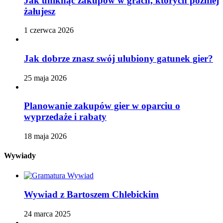
Jak uniknąć zakupów w grach, których później
żałujesz
1 czerwca 2026
Jak dobrze znasz swój ulubiony gatunek gier?
25 maja 2026
Planowanie zakupów gier w oparciu o
wyprzedaże i rabaty
18 maja 2026
Wywiady
Wywiad z Bartoszem Chlebickim
24 marca 2025