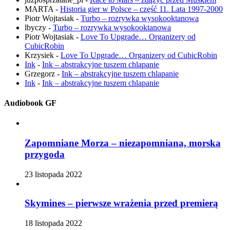
MARTA
-
Historia gier w Polsce – część 11. Lata 1997-2000
Piotr Wojtasiak
-
Turbo – rozrywka wysokooktanowa
lbyczy
-
Turbo – rozrywka wysokooktanowa
Piotr Wojtasiak
-
Love To Upgrade… Organizery od
CubicRobin
Krzysiek
-
Love To Upgrade… Organizery od CubicRobin
Ink
-
Ink – abstrakcyjne tuszem chlapanie
Grzegorz
-
Ink – abstrakcyjne tuszem chlapanie
Ink
-
Ink – abstrakcyjne tuszem chlapanie
Audiobook GF
Zapomniane Morza – niezapomniana, morska
przygoda
23 listopada 2022
Skymines – pierwsze wrażenia przed premierą
18 listopada 2022