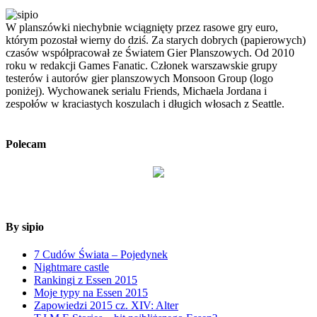
W planszówki niechybnie wciągnięty przez rasowe gry euro,
którym pozostał wierny do dziś. Za starych dobrych (papierowych)
czasów współpracował ze Światem Gier Planszowych. Od 2010
roku w redakcji Games Fanatic. Członek warszawskie grupy
testerów i autorów gier planszowych Monsoon Group (logo
poniżej). Wychowanek serialu Friends, Michaela Jordana i
zespołów w kraciastych koszulach i długich włosach z Seattle.
Polecam
By sipio
7 Cudów Świata – Pojedynek
Nightmare castle
Rankingi z Essen 2015
Moje typy na Essen 2015
Zapowiedzi 2015 cz. XIV: Alter