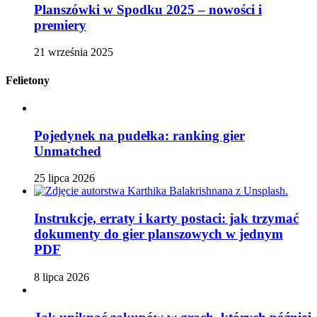
Planszówki w Spodku 2025 – nowości i
premiery
21 września 2025
Felietony
Pojedynek na pudełka: ranking gier
Unmatched
25 lipca 2026
Instrukcje, erraty i karty postaci: jak trzymać
dokumenty do gier planszowych w jednym
PDF
8 lipca 2026