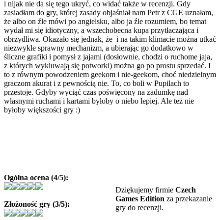
i nijak nie da się tego ukryć, co widać także w recenzji. Gdy
zasiadłam do gry, której zasady objaśniał nam Petr z CGE uznałam,
że albo on źle mówi po angielsku, albo ja źle rozumiem, bo temat
wydał mi się idiotyczny, a wszechobecna kupa przytłaczająca i
obrzydliwa. Okazało się jednak, że i na takim klimacie można utkać
niezwykle sprawny mechanizm, a ubierając go dodatkowo w
śliczne grafiki i pomysł z jajami (dosłownie, chodzi o ruchome jaja,
z których wykluwają się potworki) można go po prostu sprzedać. I
to z równym powodzeniem geekom i nie-geekom, choć niedzielnym
graczom akurat i z pewnością nie. To, co boli w Pupilach to
przestoje. Gdyby wyciąć czas poświęcony na zadumkę nad
własnymi ruchami i kartami byłoby o niebo lepiej. Ale też nie
byłoby większości gry :)
Ogólna ocena (4/5):
Dziękujemy firmie
Czech
Games Edition
za przekazanie
Złożoność gry (3/5):
gry do recenzji.