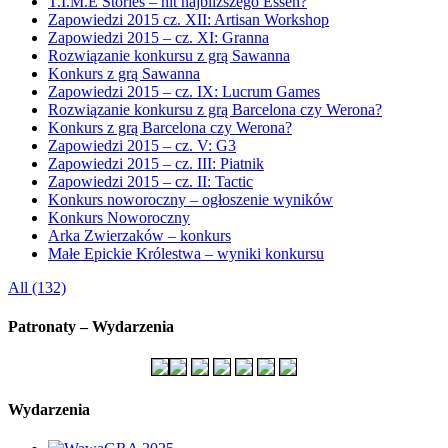
T.I.M.E Stories – hit najbliższego Essen?
Zapowiedzi 2015 cz. XII: Artisan Workshop
Zapowiedzi 2015 – cz. XI: Granna
Rozwiązanie konkursu z grą Sawanna
Konkurs z grą Sawanna
Zapowiedzi 2015 – cz. IX: Lucrum Games
Rozwiązanie konkursu z grą Barcelona czy Werona?
Konkurs z grą Barcelona czy Werona?
Zapowiedzi 2015 – cz. V: G3
Zapowiedzi 2015 – cz. III: Piatnik
Zapowiedzi 2015 – cz. II: Tactic
Konkurs noworoczny – ogłoszenie wyników
Konkurs Noworoczny
Arka Zwierzaków – konkurs
Małe Epickie Królestwa – wyniki konkursu
All (132)
Patronaty – Wydarzenia
Wydarzenia