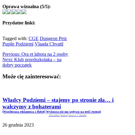
Oprawa wizualna (5/5):
Przydatne linki:
Tagged with:
CGE
Dungeon Petz
Pupile Podziemi
Vlaada Chvatil
Previous:
Ora et labora na 2 osoby
Next:
Klub przedszkolaka – na
dobry początek
Może cię zainteresować:
Władcy Podziemi – stajemy po stronie zła… i
walczymy z bohaterami
[Współpraca reklamowa z Rebel] Wydawca nie ma wpływu na treść recenzji
Ten tekst przeczytasz w
7
minut
26 grudnia 2023