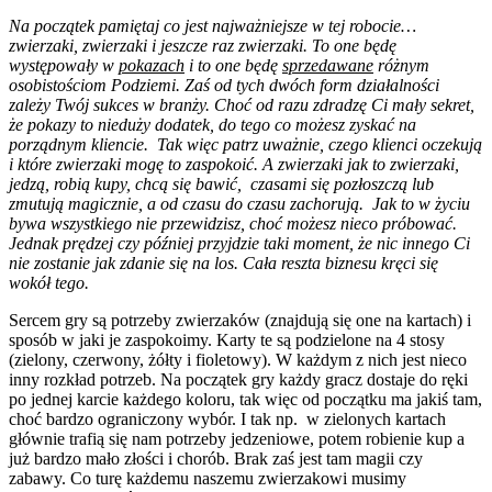
Na początek pamiętaj co jest najważniejsze w tej robocie…
zwierzaki, zwierzaki i jeszcze raz zwierzaki. To one będę
występowały w
pokazach
i to one będę
sprzedawane
różnym
osobistościom Podziemi. Zaś od tych dwóch form działalności
zależy Twój sukces w branży. Choć od razu zdradzę Ci mały sekret,
że pokazy to nieduży dodatek, do tego co możesz zyskać na
porządnym kliencie. Tak więc patrz uważnie, czego klienci oczekują
i które zwierzaki mogę to zaspokoić. A zwierzaki jak to zwierzaki,
jedzą, robią kupy, chcą się bawić, czasami się pozłoszczą lub
zmutują magicznie, a od czasu do czasu zachorują. Jak to w życiu
bywa wszystkiego nie przewidzisz, choć możesz nieco próbować.
Jednak prędzej czy później przyjdzie taki moment, że nic innego Ci
nie zostanie jak zdanie się na los. Cała reszta biznesu kręci się
wokół tego.
Sercem gry są potrzeby zwierzaków (znajdują się one na kartach) i
sposób w jaki je zaspokoimy. Karty te są podzielone na 4 stosy
(zielony, czerwony, żółty i fioletowy). W każdym z nich jest nieco
inny rozkład potrzeb. Na początek gry każdy gracz dostaje do ręki
po jednej karcie każdego koloru, tak więc od początku ma jakiś tam,
choć bardzo ograniczony wybór. I tak np. w zielonych kartach
głównie trafią się nam potrzeby jedzeniowe, potem robienie kup a
już bardzo mało złości i chorób. Brak zaś jest tam magii czy
zabawy. Co turę każdemu naszemu zwierzakowi musimy