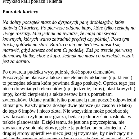
Przykład kafli pokazu i klienta
Początek kariery
Na dobry początek masz do dyspozycji parę drobiazgów, które
ułatwią Ci karierę. Po pierwsze oddane impy, które tylko czekają na
Twoje rozkazy. Miej jednak na uwadze, że mają oni swoich
krewnych, których warto zatrudnić prędzej czy później. Poza tym
trochę gotówki na start. Bardzo o nią nie będziesz musiał się
martwić, gdyż zawsze coś tam Ci podeślę. Zaś po trzecie pierwszą
darmową klatkę, choć z kupą. Jednak nie masz co narzekać, wszak
jest za darmo.
Po otwarciu pudełka wysypuje się dość sporo elementów.
Poszczególne plansze a także inne elementy układane (np. klienci)
to porządna tektura która powinna długo posłużyć. Oprócz tego jest
nieco drewnianych elementów (np. jedzenie, kupy), plastikowych (
impy, kostki cierpienia) a także zestaw kart z potrzebami
zwierzaków. Udane grafiki tylko pomagają nam poczuć odpowiedni
klimat gry. Każdy gracza dostaje dwie plansze (na zasoby i klatki)
do tego 6 impów i nieco złota. Nie wszystkim może podobać się
tzw. koszula czyli pomoc gracza, będąca jednocześnie zasłonką w
trakcie planowania. Dzięki temu, że jest ona przyczepiona, nie
zawracamy sobie nią głowy, gdzie ją położyć po odsłonięciu. Z
drugiej strony upierdliwe nieco jest jej trzymanie, by niechcący nie
odsłoniła naszego misternego planu w czasie fazy planowania. Co