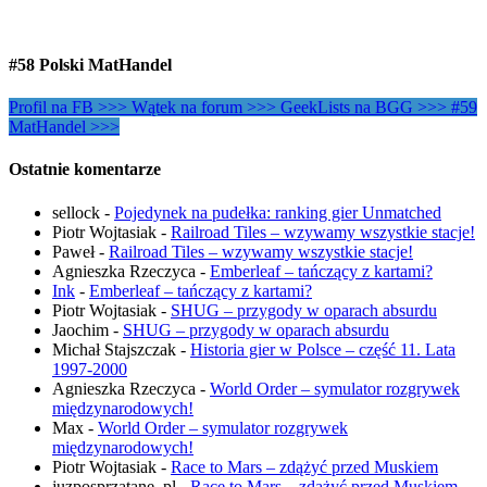
#58 Polski MatHandel
Profil na FB >>>
Wątek na forum >>>
GeekLists na BGG >>>
#59
MatHandel >>>
Ostatnie komentarze
sellock
-
Pojedynek na pudełka: ranking gier Unmatched
Piotr Wojtasiak
-
Railroad Tiles – wzywamy wszystkie stacje!
Paweł
-
Railroad Tiles – wzywamy wszystkie stacje!
Agnieszka Rzeczyca
-
Emberleaf – tańczący z kartami?
Ink
-
Emberleaf – tańczący z kartami?
Piotr Wojtasiak
-
SHUG – przygody w oparach absurdu
Jaochim
-
SHUG – przygody w oparach absurdu
Michał Stajszczak
-
Historia gier w Polsce – część 11. Lata
1997-2000
Agnieszka Rzeczyca
-
World Order – symulator rozgrywek
międzynarodowych!
Max
-
World Order – symulator rozgrywek
międzynarodowych!
Piotr Wojtasiak
-
Race to Mars – zdążyć przed Muskiem
juzposprzatane_pl
-
Race to Mars – zdążyć przed Muskiem