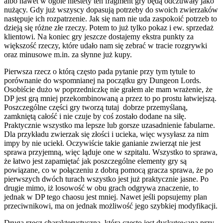
albo nawet w ogóle niestety ten fragment gry będą odczuwały jako
nużący. Gdy już wszyscy dopasują potrzeby do swoich zwierzaków
następuje ich rozpatrzenie. Jak się nam nie uda zaspokoić potrzeb to
dzieją się różne złe rzeczy. Potem to już tylko pokaz i ew. sprzedaż
klientowi. Na koniec gry jeszcze dostajemy ekstra punkty za
większość rzeczy, które udało nam się zebrać w tracie rozgrywki
oraz minusowe m.in. za słynne już kupy.
Pierwsza rzecz o którą często pada pytanie przy tym tytule to
porównanie do wspomnianej na początku gry Dungeon Lords.
Osobiście dużo w poprzedniczkę nie grałem ale mam wrażenie, że
DP jest grą mniej przekombinowaną a przez to po prostu łatwiejszą.
Poszczególne części gry tworzą tutaj dobrze przemyślaną,
zamkniętą całość i nie czuje by coś zostało dodane na siłę.
Praktycznie wszystko ma lepsze lub gorsze uzasadnienie fabularne.
Dla przykładu zwierzak się złości i ucieka, więc wysyłasz za nim
impy by nie uciekł. Oczywiście takie ganianie zwierząt nie jest
sprawa przyjemną, więc ląduje one w szpitalu. Wszystko to sprawa,
że łatwo jest zapamiętać jak poszczególne elementy gry są
powiązane, co w połączeniu z dobrą pomocą gracza sprawa, że po
pierwszych dwóch turach wszystko jest już praktycznie jasne. Po
drugie mimo, iż losowość w obu grach odgrywa znaczenie, to
jednak w DP tego chaosu jest mniej. Nawet jeśli popsujemy plan
przeciwnikowi, ma on jednak możliwość jego szybkiej modyfikacji.
Druga rzecz charakterystyczna, która często jest dyskutowana przy