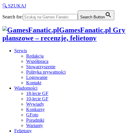
🔍 SZUKAJ
Search for:
Search Button
GamesFanatic.pl Gry
planszowe – recenzje, felietony
Serwis
Redakcja
Współpraca
Stowarzyszenie
Polityka prywatności
Logowanie
Kontakt
Wiadomości
18-lecie GF
10-lecie GF
Wywiady
Konkursy
GFoto
Poradniki
Warianty
Felietony