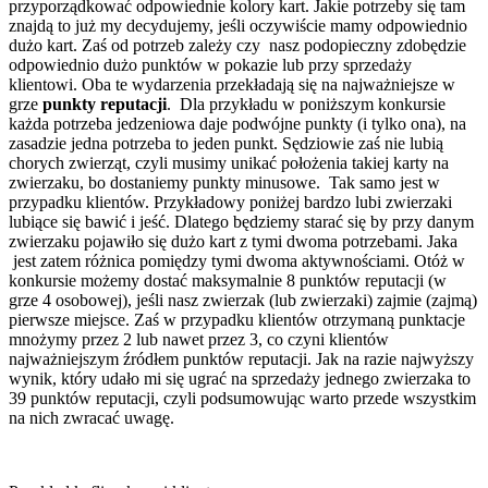
przyporządkować odpowiednie kolory kart. Jakie potrzeby się tam
znajdą to już my decydujemy, jeśli oczywiście mamy odpowiednio
dużo kart. Zaś od potrzeb zależy czy nasz podopieczny zdobędzie
odpowiednio dużo punktów w pokazie lub przy sprzedaży
klientowi. Oba te wydarzenia przekładają się na najważniejsze w
grze
punkty reputacji
. Dla przykładu w poniższym konkursie
każda potrzeba jedzeniowa daje podwójne punkty (i tylko ona), na
zasadzie jedna potrzeba to jeden punkt. Sędziowie zaś nie lubią
chorych zwierząt, czyli musimy unikać położenia takiej karty na
zwierzaku, bo dostaniemy punkty minusowe. Tak samo jest w
przypadku klientów. Przykładowy poniżej bardzo lubi zwierzaki
lubiące się bawić i jeść. Dlatego będziemy starać się by przy danym
zwierzaku pojawiło się dużo kart z tymi dwoma potrzebami. Jaka
jest zatem różnica pomiędzy tymi dwoma aktywnościami. Otóż w
konkursie możemy dostać maksymalnie 8 punktów reputacji (w
grze 4 osobowej), jeśli nasz zwierzak (lub zwierzaki) zajmie (zajmą)
pierwsze miejsce. Zaś w przypadku klientów otrzymaną punktacje
mnożymy przez 2 lub nawet przez 3, co czyni klientów
najważniejszym źródłem punktów reputacji. Jak na razie najwyższy
wynik, który udało mi się ugrać na sprzedaży jednego zwierzaka to
39 punktów reputacji, czyli podsumowując warto przede wszystkim
na nich zwracać uwagę.