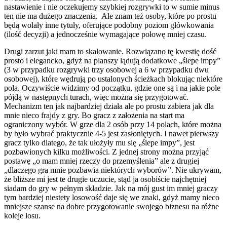
nastawienie i nie oczekujemy szybkiej rozgrywki to w sumie minus
ten nie ma dużego znaczenia. Ale znam też osoby, które po prostu
będą wolały inne tytuły, oferujące podobny poziom główkowania
(ilość decyzji) a jednocześnie wymagające połowę mniej czasu.
Drugi zarzut jaki mam to skalowanie. Rozwiązano tę kwestię dość
prosto i elegancko, gdyż na planszy lądują dodatkowe „ślepe impy”
(3 w przypadku rozgrywki trzy osobowej a 6 w przypadku dwu
osobowej), które wędrują po ustalonych ścieżkach blokując niektóre
pola. Oczywiście widzimy od początku, gdzie one są i na jakie pole
pójdą w następnych turach, więc można się przygotować.
Mechanizm ten jak najbardziej działa ale po prostu zabiera jak dla
mnie nieco frajdy z gry. Bo gracz z założenia na start ma
ograniczony wybór. W grze dla 2 osób przy 14 polach, które można
by było wybrać praktycznie 4-5 jest zasłoniętych. I nawet pierwszy
gracz tylko dlatego, że tak ułożyły mu się „ślepe impy”, jest
pozbawionych kilku możliwości. Z jednej strony można przyjąć
postawę „o mam mniej rzeczy do przemyślenia” ale z drugiej
„dlaczego gra mnie pozbawia niektórych wyborów”. Nie ukrywam,
że bliższe mi jest te drugie uczucie, stąd ja osobiście najchętniej
siadam do gry w pełnym składzie. Jak na mój gust im mniej graczy
tym bardziej niestety losowość daje się we znaki, gdyż mamy nieco
mniejsze szanse na dobre przygotowanie swojego biznesu na różne
koleje losu.