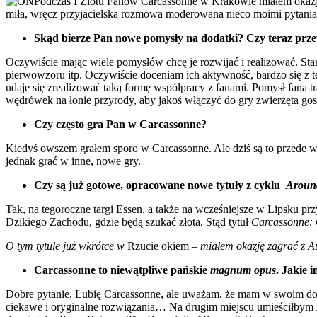
Podczas I Zlotu Fanów Carcassonne w Krakowie miałem okazj
miła, wręcz przyjacielska rozmowa moderowana nieco moimi pytaniam
Skąd bierze Pan nowe pomysły na dodatki? Czy teraz przew
Oczywiście mając wiele pomysłów chcę je rozwijać i realizować. St
pierwowzoru itp. Oczywiście doceniam ich aktywność, bardzo się z t
udaje się zrealizować taką formę współpracy z fanami. Pomysł fana 
wędrówek na łonie przyrody, aby jakoś włączyć do gry zwierzęta gos
Czy często gra Pan w Carcassonne?
Kiedyś owszem grałem sporo w Carcassonne. Ale dziś są to przede ws
jednak grać w inne, nowe gry.
Czy są już gotowe, opracowane nowe tytuły z cyklu
Aroun
Tak, na tegoroczne targi Essen, a także na wcześniejsze w Lipsku pr
Dzikiego Zachodu, gdzie będą szukać złota. Stąd tytuł
Carcassonne:
O tym tytule już wkrótce w
Rzucie okiem
– miałem okazję zagrać z Au
Carcassonne to niewątpliwe pańskie
magnum opus
. Jakie 
Dobre pytanie. Lubię Carcassonne, ale uważam, że mam w swoim dor
ciekawe i oryginalne rozwiązania… Na drugim miejscu umieściłbym