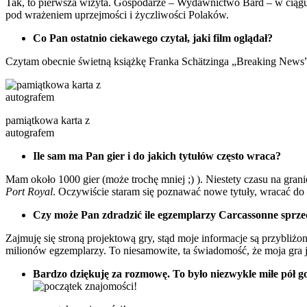
Tak, to pierwsza wizyta. Gospodarze – Wydawnictwo Bard – w ciągu t
pod wrażeniem uprzejmości i życzliwości Polaków.
Co Pan ostatnio ciekawego czytał, jaki film oglądał?
Czytam obecnie świetną książkę Franka Schätzinga „Breaking News”.
pamiątkowa karta z
autografem
Ile sam ma Pan gier i do jakich tytułów często wraca?
Mam około 1000 gier (może trochę mniej ;) ). Niestety czasu na grani
Port Royal
. Oczywiście staram się poznawać nowe tytuły, wracać do 
Czy może Pan zdradzić ile egzemplarzy Carcassonne sprzed
Zajmuję się stroną projektową gry, stąd moje informacje są przybli
milionów egzemplarzy. To niesamowite, ta świadomość, że moja gra j
Bardzo dziękuję za rozmowę. To było niezwykle miłe pół g