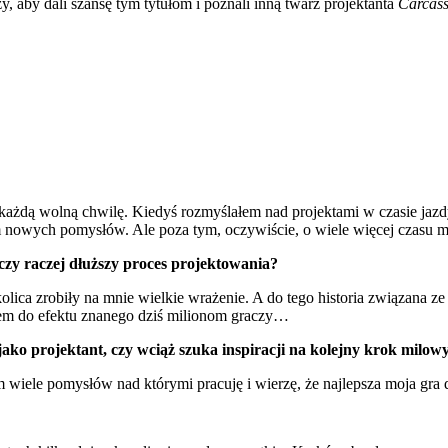
y, aby dali szansę tym tytułom i poznali inną twarz projektanta
Carcas
e każdą wolną chwilę. Kiedyś rozmyślałem nad projektami w czasie jaz
 nowych pomysłów. Ale poza tym, oczywiście, o wiele więcej czasu 
czy raczej dłuższy proces projektowania?
lica zrobiły na mnie wielkie wrażenie. A do tego historia związana z
łem do efektu znanego dziś milionom graczy…
jako projektant, czy wciąż szuka inspiracji na kolejny krok milow
am wiele pomysłów nad którymi pracuję i wierzę, że najlepsza moja gra