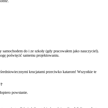
sonne
.
dy samochodem do i ze szkoły (gdy pracowałem jako nauczyciel).
mogę poświęcić samemu projektowaniu.
e średniowiecznymi krucjatami przeciwko katarom! Wszystkie te
y?
 dopiero powstanie.