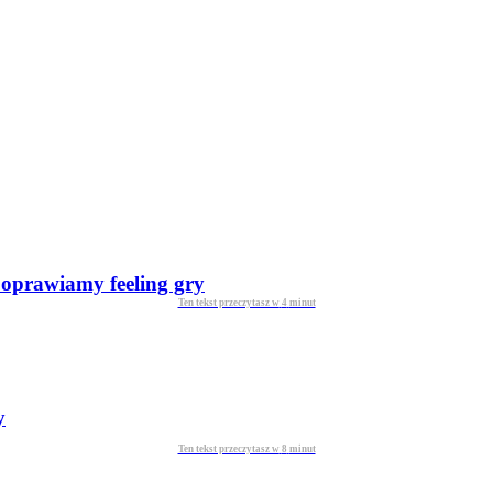
oprawiamy feeling gry
Ten tekst przeczytasz w
4
minut
y
Ten tekst przeczytasz w
8
minut