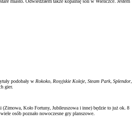
tare miasto. Odwiedziłem także kopalnię soli w Wieliczce. Jestem
 tytuły podobały w
Rokoko
,
Rosyjskie Koleje
,
Steam Park
,
Splendor
,
h gier.
 (Zimowa, Koło Fortuny, Jubileuszowa i inne) będzie to już ok. 8
ne wiele osób poznało nowoczesne gry planszowe.