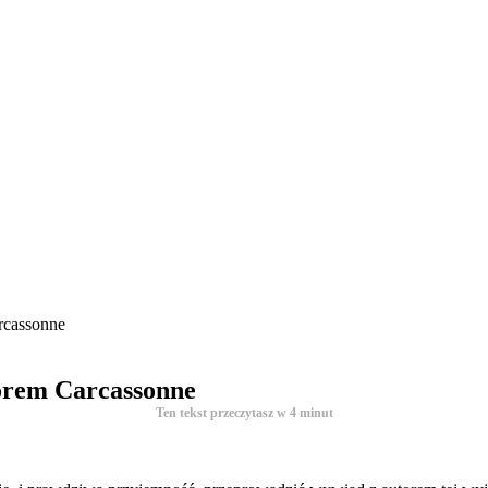
rcassonne
orem Carcassonne
Ten tekst przeczytasz w
4
minut