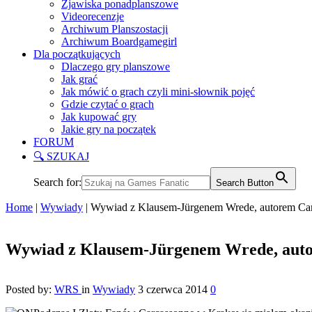
Zjawiska ponadplanszowe
Videorecenzje
Archiwum Planszostacji
Archiwum Boardgamegirl
Dla początkujących
Dlaczego gry planszowe
Jak grać
Jak mówić o grach czyli mini-słownik pojęć
Gdzie czytać o grach
Jak kupować gry
Jakie gry na początek
FORUM
🔍 SZUKAJ
Search for:
Search Button
Home
|
Wywiady
|
Wywiad z Klausem-Jürgenem Wrede, autorem Ca
Wywiad z Klausem-Jürgenem Wrede, aut
Posted by:
WRS
in
Wywiady
3 czerwca 2014
0