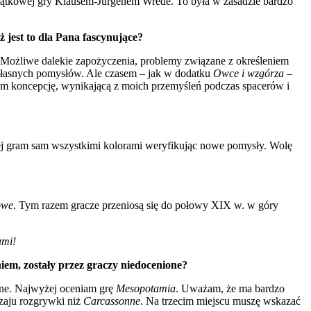
jątkowej gry Klausem-Jürgenem Wrede. To była w zasadzie bardzo
jest to dla Pana fascynujące?
. Możliwe dalekie zapożyczenia, problemy związane z określeniem
ć własnych pomysłów. Ale czasem – jak w dodatku
Owce i wzgórza
–
łem koncepcję, wynikającą z moich przemyśleń podczas spacerów i
ciej gram sam wszystkimi kolorami weryfikując nowe pomysły. Wolę
owe
. Tym razem gracze przeniosą się do połowy XIX w. w góry
ami!
niem, zostały przez graczy niedocenione?
one. Najwyżej oceniam grę
Mesopotamia
. Uważam, że ma bardzo
dzaju rozgrywki niż
Carcassonne
. Na trzecim miejscu muszę wskazać