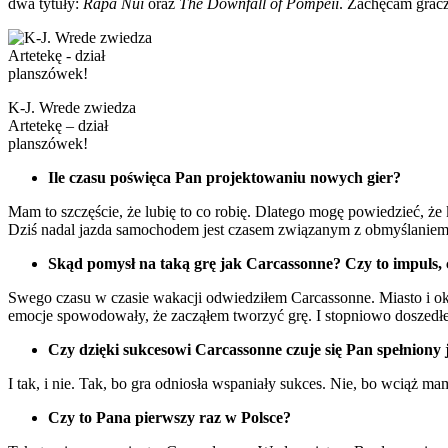
dwa tytuły:
Rapa Nui
oraz
The Downfall of Pompeii
. Zachęcam gracz
K-J. Wrede zwiedza
Artetekę – dział
planszówek!
Ile czasu poświęca Pan projektowaniu nowych gier?
Mam to szczęście, że lubię to co robię. Dlatego mogę powiedzieć, ż
Dziś nadal jazda samochodem jest czasem związanym z obmyślaniem
Skąd pomysł na taką grę jak Carcassonne? Czy to impuls, 
Swego czasu w czasie wakacji odwiedziłem Carcassonne. Miasto i oko
emocje spowodowały, że zacząłem tworzyć grę. I stopniowo doszed
Czy dzięki sukcesowi Carcassonne czuje się Pan spełniony 
I tak, i nie. Tak, bo gra odniosła wspaniały sukces. Nie, bo wciąż m
Czy to Pana pierwszy raz w Polsce?