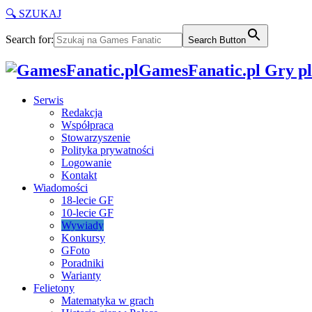
🔍 SZUKAJ
Search for:
Search Button
GamesFanatic.pl Gry pla
Serwis
Redakcja
Współpraca
Stowarzyszenie
Polityka prywatności
Logowanie
Kontakt
Wiadomości
18-lecie GF
10-lecie GF
Wywiady
Konkursy
GFoto
Poradniki
Warianty
Felietony
Matematyka w grach