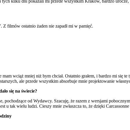
ych kilku dni pokazali mi przede wszystkim Kraków, bardzo urocze, s
 Z filmów ostatnio żaden nie zapadł mi w pamięć.
e mam wciąż mniej niż bym chciał. Ostatnio grałem, i bardzo mi się te
starszych, ale przede wszystkim absorbuje mnie projektowanie własnyc
ało się na świecie?
żone, pochodzące od Wydawcy. Szacuję, że razem z wersjami pobocznymi
est u tak wielu ludzi. Cieszy mnie zwłaszcza to, że dzięki Carcasson
odziny