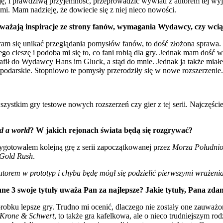
ę, i prawdziwą przyjemność, przeprowadzić wywiad z autorem tej wy
i. Mam nadzieję, że dowiecie się z niej nieco nowości.
ażają inspiracje ze strony fanów, wymagania Wydawcy, czy wciąż 
aram się unikać przeglądania pomysłów fanów, to dość złożona sprawa
ego cieszę i podoba mi się to, co fani robią dla gry. Jednak mam doś
trafił do Wydawcy Hans im Gluck, a stąd do mnie. Jednak ja także mia
podarskie. Stopniowo te pomysły przerodziły się w nowe rozszerzenie.
zystkim gry testowe nowych rozszerzeń czy gier z tej serii. Najczęś
d a world
? W jakich rejonach świata będą się rozgrywać?
zygotowałem kolejną grę z serii zapoczątkowanej przez
Morza Południ
 Gold Rush
.
torem w prototyp i chyba będę mógł się podzielić pierwszymi wrażeni
inne 3 swoje tytuły uważa Pan za najlepsze? Jakie tytuły, Pana zda
obku lepsze gry. Trudno mi ocenić, dlaczego nie zostały one zauważ
Krone & Schwert
, to także gra kafelkowa, ale o nieco trudniejszym ro