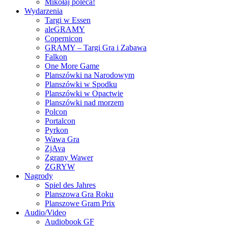
Mikołaj poleca!
Wydarzenia
Targi w Essen
aleGRAMY
Copernicon
GRAMY – Targi Gra i Zabawa
Falkon
One More Game
Planszówki na Narodowym
Planszówki w Spodku
Planszówki w Opactwie
Planszówki nad morzem
Polcon
Portalcon
Pyrkon
Wawa Gra
ZjAva
Zgrany Wawer
ZGRYW
Nagrody
Spiel des Jahres
Planszowa Gra Roku
Planszowe Gram Prix
Audio/Video
Audiobook GF