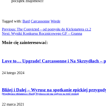
początek znajomości!
Tagged with:
Bard
Carcassonne
Wrede
Previous:
The Convicted – od pomysłu do Kickstartera cz.2
Next:
Wyniki Konkursu Rocznicowego GF – Granna
Może cię zainteresować:
Love to… Upgrade! Carcassonne i Na Skrzydłach – p
24 lutego 2024
Bliżej i Dalej – Wyrusz na spotkanie epickiej przygod
[Współpraca reklamowa z Bard] Wydawca nie ma wpływu na treść recenzji
22 marca 2021