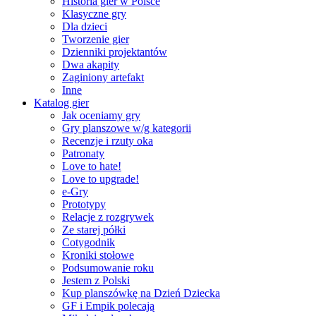
Historia gier w Polsce
Klasyczne gry
Dla dzieci
Tworzenie gier
Dzienniki projektantów
Dwa akapity
Zaginiony artefakt
Inne
Katalog gier
Jak oceniamy gry
Gry planszowe w/g kategorii
Recenzje i rzuty oka
Patronaty
Love to hate!
Love to upgrade!
e-Gry
Prototypy
Relacje z rozgrywek
Ze starej półki
Cotygodnik
Kroniki stołowe
Podsumowanie roku
Jestem z Polski
Kup planszówkę na Dzień Dziecka
GF i Empik polecają