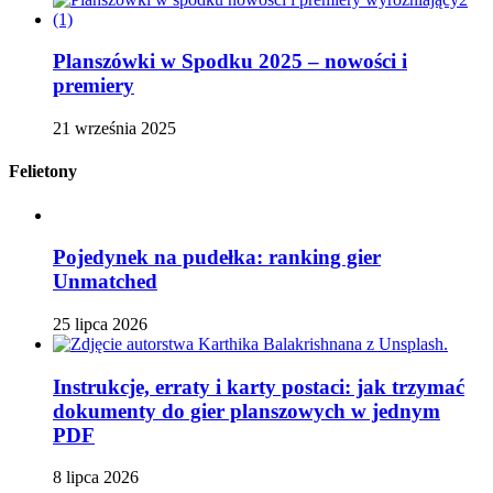
Planszówki w Spodku 2025 – nowości i
premiery
21 września 2025
Felietony
Pojedynek na pudełka: ranking gier
Unmatched
25 lipca 2026
Instrukcje, erraty i karty postaci: jak trzymać
dokumenty do gier planszowych w jednym
PDF
8 lipca 2026