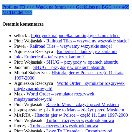
Profil na FB >>>
Wątek na forum >>>
GeekLists na BGG >>>
#59
MatHandel >>>
Ostatnie komentarze
sellock
-
Pojedynek na pudełka: ranking gier Unmatched
Piotr Wojtasiak
-
Railroad Tiles – wzywamy wszystkie stacje!
Paweł
-
Railroad Tiles – wzywamy wszystkie stacje!
Agnieszka Rzeczyca
-
Emberleaf – tańczący z kartami?
Ink
-
Emberleaf – tańczący z kartami?
Piotr Wojtasiak
-
SHUG – przygody w oparach absurdu
Jaochim
-
SHUG – przygody w oparach absurdu
Michał Stajszczak
-
Historia gier w Polsce – część 11. Lata
1997-2000
Agnieszka Rzeczyca
-
World Order – symulator rozgrywek
międzynarodowych!
Max
-
World Order – symulator rozgrywek
międzynarodowych!
Piotr Wojtasiak
-
Race to Mars – zdążyć przed Muskiem
juzposprzatane_pl
-
Race to Mars – zdążyć przed Muskiem
MARTA
-
Historia gier w Polsce – część 11. Lata 1997-2000
Piotr Wojtasiak
-
Turbo – rozrywka wysokooktanowa
lbyczy
-
Turbo – rozrywka wysokooktanowa
Piotr Wojtasiak
-
Love To Upgrade… Organizery od