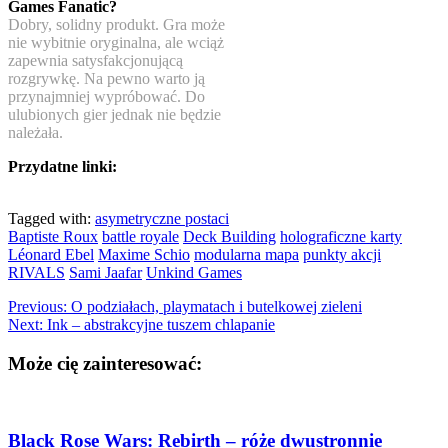
Games Fanatic?
Dobry, solidny produkt. Gra może
nie wybitnie oryginalna, ale wciąż
zapewnia satysfakcjonującą
rozgrywkę. Na pewno warto ją
przynajmniej wypróbować. Do
ulubionych gier jednak nie będzie
należała.
Przydatne linki:
Tagged with:
asymetryczne postaci
Baptiste Roux
battle royale
Deck Building
holograficzne karty
Léonard Ebel
Maxime Schio
modularna mapa
punkty akcji
RIVALS
Sami Jaafar
Unkind Games
Previous:
O podziałach, playmatach i butelkowej zieleni
Next:
Ink – abstrakcyjne tuszem chlapanie
Może cię zainteresować:
Black Rose Wars: Rebirth – róże dwustronnie