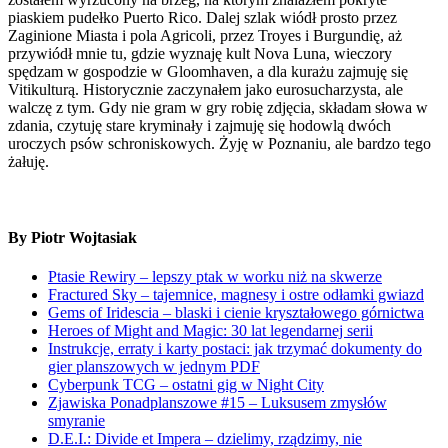
piaskiem pudełko Puerto Rico. Dalej szlak wiódł prosto przez
Zaginione Miasta i pola Agricoli, przez Troyes i Burgundię, aż
przywiódł mnie tu, gdzie wyznaję kult Nova Luna, wieczory
spędzam w gospodzie w Gloomhaven, a dla kurażu zajmuję się
Vitikulturą. Historycznie zaczynałem jako eurosucharzysta, ale
walczę z tym. Gdy nie gram w gry robię zdjęcia, składam słowa w
zdania, czytuję stare kryminały i zajmuję się hodowlą dwóch
uroczych psów schroniskowych. Żyję w Poznaniu, ale bardzo tego
żałuję.
By Piotr Wojtasiak
Ptasie Rewiry – lepszy ptak w worku niż na skwerze
Fractured Sky – tajemnice, magnesy i ostre odłamki gwiazd
Gems of Iridescia – blaski i cienie kryształowego górnictwa
Heroes of Might and Magic: 30 lat legendarnej serii
Instrukcje, erraty i karty postaci: jak trzymać dokumenty do
gier planszowych w jednym PDF
Cyberpunk TCG – ostatni gig w Night City
Zjawiska Ponadplanszowe #15 – Luksusem zmysłów
smyranie
D.E.I.: Divide et Impera – dzielimy, rządzimy, nie