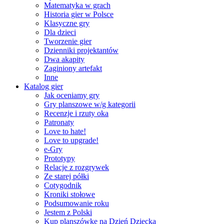
Matematyka w grach
Historia gier w Polsce
Klasyczne gry
Dla dzieci
Tworzenie gier
Dzienniki projektantów
Dwa akapity
Zaginiony artefakt
Inne
Katalog gier
Jak oceniamy gry
Gry planszowe w/g kategorii
Recenzje i rzuty oka
Patronaty
Love to hate!
Love to upgrade!
e-Gry
Prototypy
Relacje z rozgrywek
Ze starej półki
Cotygodnik
Kroniki stołowe
Podsumowanie roku
Jestem z Polski
Kup planszówkę na Dzień Dziecka