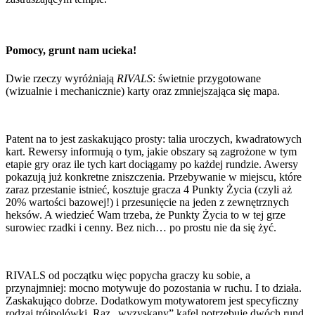
Pomocy, grunt nam ucieka!
Dwie rzeczy wyróżniają
RIVALS
: świetnie przygotowane
(wizualnie i mechanicznie) karty oraz zmniejszająca się mapa.
Patent na to jest zaskakująco prosty: talia uroczych, kwadratowych
kart. Rewersy informują o tym, jakie obszary są zagrożone w tym
etapie gry oraz ile tych kart dociągamy po każdej rundzie. Awersy
pokazują już konkretne zniszczenia. Przebywanie w miejscu, które
zaraz przestanie istnieć, kosztuje gracza 4 Punkty Życia (czyli aż
20% wartości bazowej!) i przesunięcie na jeden z zewnętrznych
heksów. A wiedzieć Wam trzeba, że Punkty Życia to w tej grze
surowiec rzadki i cenny. Bez nich… po prostu nie da się żyć.
RIVALS od początku więc popycha graczy ku sobie, a
przynajmniej: mocno motywuje do pozostania w ruchu. I to działa.
Zaskakująco dobrze. Dodatkowym motywatorem jest specyficzny
rodzaj trójpolówki. Raz „wyzyskany” kafel potrzebuje dwóch rund,