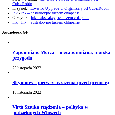
CubicRobin
Krzysiek
-
Love To Upgrade… Organizery od CubicRobin
Ink
-
Ink – abstrakcyjne tuszem chlapanie
Grzegorz
-
Ink – abstrakcyjne tuszem chlapanie
Ink
-
Ink – abstrakcyjne tuszem chlapanie
Audiobook GF
Zapomniane Morza – niezapomniana, morska
przygoda
23 listopada 2022
Skymines – pierwsze wrażenia przed premierą
18 listopada 2022
Virtù Sztuka rządzenia – polityka w
podzielonych Włoszech