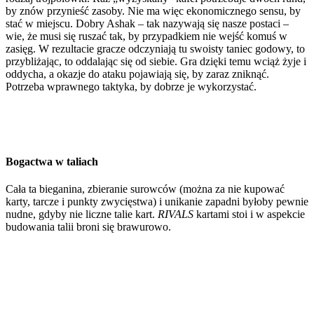
by znów przynieść zasoby. Nie ma więc ekonomicznego sensu, by
stać w miejscu. Dobry Ashak – tak nazywają się nasze postaci –
wie, że musi się ruszać tak, by przypadkiem nie wejść komuś w
zasięg. W rezultacie gracze odczyniają tu swoisty taniec godowy, to
przybliżając, to oddalając się od siebie. Gra dzięki temu wciąż żyje i
oddycha, a okazje do ataku pojawiają się, by zaraz zniknąć.
Potrzeba wprawnego taktyka, by dobrze je wykorzystać.
Bogactwa w taliach
Cała ta bieganina, zbieranie surowców (można za nie kupować
karty, tarcze i punkty zwycięstwa) i unikanie zapadni byłoby pewnie
nudne, gdyby nie liczne talie kart.
RIVALS
kartami stoi i w aspekcie
budowania talii broni się brawurowo.