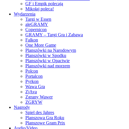
GF i Empik polecają
Mikołaj poleca!
Wydarzenia
Targi w Essen
aleGRAMY
Copernicon
GRAMY – Targi Gra i Zabawa
Falkon
One More Game
Planszówki na Narodowym
Planszówki w Spodku
Planszówki w Opactwie
Planszówki nad morzem
Polcon
Portalcon
Pyrkon
Wawa Gra
ZjAva
Zgrany Wawer
ZGRYW
Nagrody
Spiel des Jahres
Planszowa Gra Roku
Planszowe Gram Prix
Audio/Video