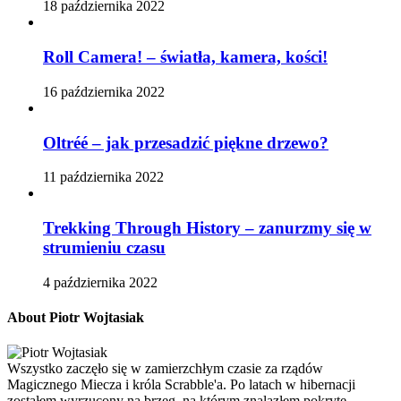
18 października 2022
Roll Camera! – światła, kamera, kości!
16 października 2022
Oltréé – jak przesadzić piękne drzewo?
11 października 2022
Trekking Through History – zanurzmy się w
strumieniu czasu
4 października 2022
About Piotr Wojtasiak
Wszystko zaczęło się w zamierzchłym czasie za rządów
Magicznego Miecza i króla Scrabble'a. Po latach w hibernacji
zostałem wyrzucony na brzeg, na którym znalazłem pokryte