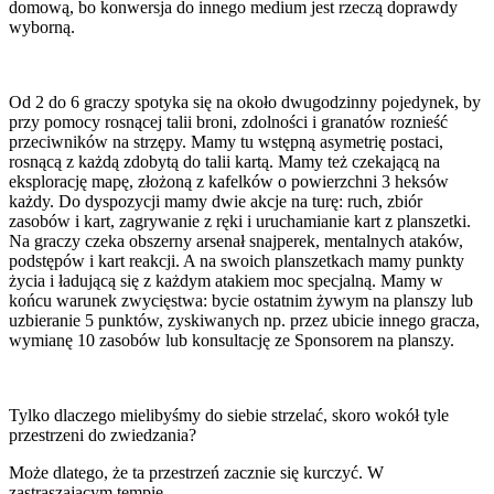
domową, bo konwersja do innego medium jest rzeczą doprawdy
wyborną.
Od 2 do 6 graczy spotyka się na około dwugodzinny pojedynek, by
przy pomocy rosnącej talii broni, zdolności i granatów roznieść
przeciwników na strzępy. Mamy tu wstępną asymetrię postaci,
rosnącą z każdą zdobytą do talii kartą. Mamy też czekającą na
eksplorację mapę, złożoną z kafelków o powierzchni 3 heksów
każdy. Do dyspozycji mamy dwie akcje na turę: ruch, zbiór
zasobów i kart, zagrywanie z ręki i uruchamianie kart z planszetki.
Na graczy czeka obszerny arsenał snajperek, mentalnych ataków,
podstępów i kart reakcji. A na swoich planszetkach mamy punkty
życia i ładującą się z każdym atakiem moc specjalną. Mamy w
końcu warunek zwycięstwa: bycie ostatnim żywym na planszy lub
uzbieranie 5 punktów, zyskiwanych np. przez ubicie innego gracza,
wymianę 10 zasobów lub konsultację ze Sponsorem na planszy.
Tylko dlaczego mielibyśmy do siebie strzelać, skoro wokół tyle
przestrzeni do zwiedzania?
Może dlatego, że ta przestrzeń zacznie się kurczyć. W
zastraszającym tempie.