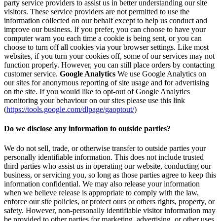
party service providers to assist us in better understanding our site
visitors. These service providers are not permitted to use the
information collected on our behalf except to help us conduct and
improve our business. If you prefer, you can choose to have your
computer warn you each time a cookie is being sent, or you can
choose to turn off all cookies via your browser settings. Like most
websites, if you turn your cookies off, some of our services may not
function properly. However, you can still place orders by contacting
customer service.
Google Analytics
We use Google Analytics on
our sites for anonymous reporting of site usage and for advertising
on the site. If you would like to opt-out of Google Analytics
monitoring your behaviour on our sites please use this link
(
https://tools.google.com/dlpage/gaoptout/
)
Do we disclose any information to outside parties?
We do not sell, trade, or otherwise transfer to outside parties your
personally identifiable information. This does not include trusted
third parties who assist us in operating our website, conducting our
business, or servicing you, so long as those parties agree to keep this
information confidential. We may also release your information
when we believe release is appropriate to comply with the law,
enforce our site policies, or protect ours or others rights, property, or
safety. However, non-personally identifiable visitor information may
be provided to other parties for marketing, advertising, or other uses.