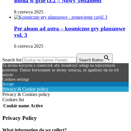
Biblia w grze cz.2 – Nowy Testament
8 czerwca 2025
Per aleam ad astra – kosmiczne gry planszowe
vol. 3
6 czerwca 2025
Search for:
Search Button
Ta strona korzysta z ciasteczek aby świadczyć usługi na najwyższym
poziomie. Dalsze korzystanie ze strony oznacza, że zgadzasz się na ich
użycie.
Cookies settings
Accept
Privacy & Cookie policy
Privacy & Cookies policy
Cookies list
Cookie name
Active
Privacy Policy
What information do we collect?