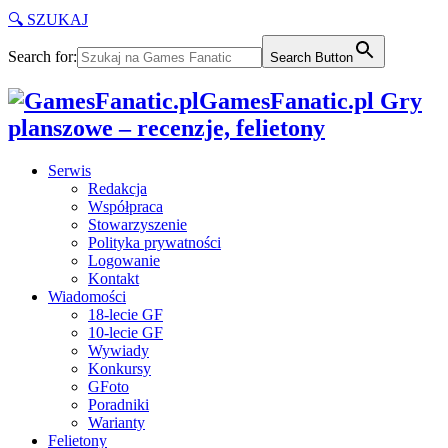
🔍 SZUKAJ
Search for:
Search Button
GamesFanatic.pl Gry
planszowe – recenzje, felietony
Serwis
Redakcja
Współpraca
Stowarzyszenie
Polityka prywatności
Logowanie
Kontakt
Wiadomości
18-lecie GF
10-lecie GF
Wywiady
Konkursy
GFoto
Poradniki
Warianty
Felietony