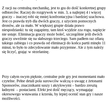
Z racji na centralną mechanikę, jest to gra do dość konkretnej grupy
odbiorców. Raczej do rozgrywek w min. 3, a najlepiej 4 i więcej
graczy – inaczej robi się mniej konfrontacyjna i bardziej szachowa.
Jest co prawda tryb dla dwóch graczy, z użyciem pomocnych
dronów, ale za mało. W większej grupie działa prawo
niespodzianki: tu się zagapimy, tam ktoś wyjdzie zza rogu, napięcie
nie ustaje. Eliminacja graczy może boleć, szczególnie jeśli dwóch
graczy uweźmie się na słabszego trzeciego. Sam padłem raz ofiarą
takiego zabiegu i co prawda od eliminacji do końca partii minęło 11
minut, to było to zdecydowanie mało przyjemne. Ale z tym należy
się liczyć, grając w strzelaninę.
Przy całym swym pięknie, centralne pole gry jest momentami mało
czytelne. Pełne detali pola surowców walczą o uwagę z żetonami
Sponsorów, znacznikami suszy i akrylowymi – bardzo zresztą
ładnymi – postaciami. Efekt jest dość męczący, wymagając
okresowego wstawania z krzesła, by lepiej ocenić stan gry i nasze
możliwości.