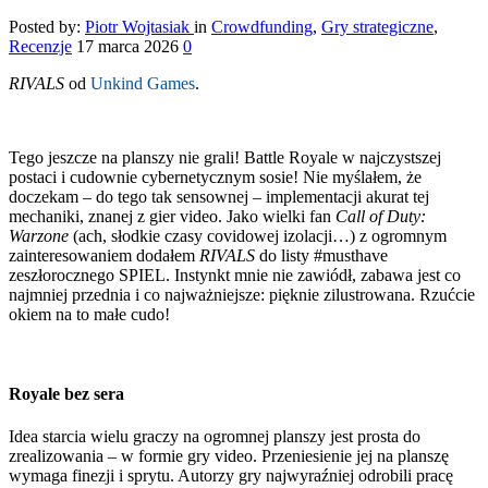
Posted by:
Piotr Wojtasiak
in
Crowdfunding
,
Gry strategiczne
,
Recenzje
17 marca 2026
0
RIVALS
od
Unkind Games
.
Tego jeszcze na planszy nie grali! Battle Royale w najczystszej
postaci i cudownie cybernetycznym sosie! Nie myślałem, że
doczekam – do tego tak sensownej – implementacji akurat tej
mechaniki, znanej z gier video. Jako wielki fan
Call of Duty:
Warzone
(ach, słodkie czasy covidowej izolacji…) z ogromnym
zainteresowaniem dodałem
RIVALS
do listy #musthave
zeszłorocznego SPIEL. Instynkt mnie nie zawiódł, zabawa jest co
najmniej przednia i co najważniejsze: pięknie zilustrowana. Rzućcie
okiem na to małe cudo!
Royale bez sera
Idea starcia wielu graczy na ogromnej planszy jest prosta do
zrealizowania – w formie gry video. Przeniesienie jej na planszę
wymaga finezji i sprytu. Autorzy gry najwyraźniej odrobili pracę