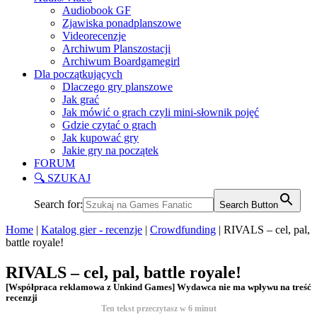
Audiobook GF
Zjawiska ponadplanszowe
Videorecenzje
Archiwum Planszostacji
Archiwum Boardgamegirl
Dla początkujących
Dlaczego gry planszowe
Jak grać
Jak mówić o grach czyli mini-słownik pojęć
Gdzie czytać o grach
Jak kupować gry
Jakie gry na początek
FORUM
🔍 SZUKAJ
Search for:
Search Button
Home
|
Katalog gier - recenzje
|
Crowdfunding
|
RIVALS – cel, pal,
battle royale!
RIVALS – cel, pal, battle royale!
[Współpraca reklamowa z Unkind Games] Wydawca nie ma wpływu na treść
recenzji
Ten tekst przeczytasz w
6
minut