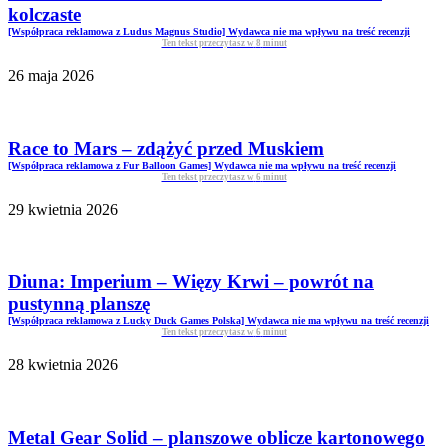
kolczaste
[Współpraca reklamowa z Ludus Magnus Studio] Wydawca nie ma wpływu na treść recenzji
Ten tekst przeczytasz w
8
minut
26 maja 2026
Race to Mars – zdążyć przed Muskiem
[Współpraca reklamowa z Fur Balloon Games] Wydawca nie ma wpływu na treść recenzji
Ten tekst przeczytasz w
6
minut
29 kwietnia 2026
Diuna: Imperium – Więzy Krwi – powrót na
pustynną planszę
[Współpraca reklamowa z Lucky Duck Games Polska] Wydawca nie ma wpływu na treść recenzji
Ten tekst przeczytasz w
6
minut
28 kwietnia 2026
Metal Gear Solid – planszowe oblicze kartonowego