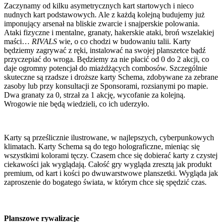
Zaczynamy od kilku asymetrycznych kart startowych i nieco
nudnych kart podstawowych. Ale z każdą kolejną budujemy już
imponujący arsenał na bliskie zwarcie i snajperskie polowania.
Ataki fizyczne i mentalne, granaty, hakerskie ataki, broń wszelakiej
maści…
RIVALS
wie, o co chodzi w budowaniu talii. Karty
będziemy zagrywać z ręki, instalować na swojej planszetce bądź
przyczepiać do wroga. Będziemy za nie płacić od 0 do 2 akcji, co
daje ogromny potencjał do miażdżących combosów. Szczególnie
skuteczne są rzadsze i droższe karty Schema, zdobywane za zebrane
zasoby lub przy konsultacji ze Sponsorami, rozsianymi po mapie.
Dwa granaty za 0, strzał za 1 akcję, wycofanie za kolejną.
Wrogowie nie będą wiedzieli, co ich uderzyło.
Karty są prześlicznie ilustrowane, w najlepszych, cyberpunkowych
klimatach. Karty Schema są do tego holograficzne, mieniąc się
wszystkimi kolorami tęczy. Czasem chce się dobierać karty z czystej
ciekawości jak wyglądają. Całość gry wygląda zresztą jak produkt
premium, od kart i kości po dwuwarstwowe planszetki. Wygląda jak
zaproszenie do bogatego świata, w którym chce się spędzić czas.
Planszowe rywalizacje