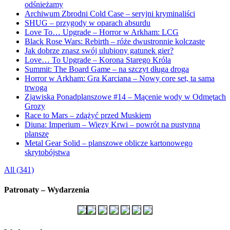
odśnieżamy
Archiwum Zbrodni Cold Case – seryjni kryminaliści
SHUG – przygody w oparach absurdu
Love To… Upgrade – Horror w Arkham: LCG
Black Rose Wars: Rebirth – róże dwustronnie kolczaste
Jak dobrze znasz swój ulubiony gatunek gier?
Love… To Upgrade – Korona Starego Króla
Summit: The Board Game – na szczyt długa droga
Horror w Arkham: Gra Karciana – Nowy core set, ta sama
trwoga
Zjawiska Ponadplanszowe #14 – Mącenie wody w Odmętach
Grozy
Race to Mars – zdążyć przed Muskiem
Diuna: Imperium – Więzy Krwi – powrót na pustynną
planszę
Metal Gear Solid – planszowe oblicze kartonowego
skrytobójstwa
All (341)
Patronaty – Wydarzenia