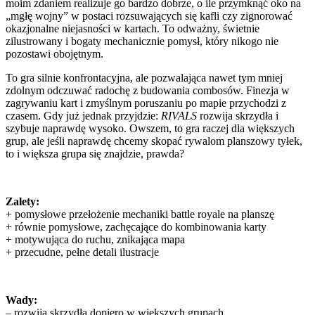
moim zdaniem realizuje go bardzo dobrze, o ile przymknąć oko na
„mgłę wojny” w postaci rozsuwających się kafli czy zignorować
okazjonalne niejasności w kartach. To odważny, świetnie
zilustrowany i bogaty mechanicznie pomysł, który nikogo nie
pozostawi obojętnym.
To gra silnie konfrontacyjna, ale pozwalająca nawet tym mniej
zdolnym odczuwać radochę z budowania combosów. Finezja w
zagrywaniu kart i zmyślnym poruszaniu po mapie przychodzi z
czasem. Gdy już jednak przyjdzie:
RIVALS
rozwija skrzydła i
szybuje naprawdę wysoko. Owszem, to gra raczej dla większych
grup, ale jeśli naprawdę chcemy skopać rywalom planszowy tyłek,
to i większa grupa się znajdzie, prawda?
Zalety:
+ pomysłowe przełożenie mechaniki battle royale na planszę
+ równie pomysłowe, zachęcające do kombinowania karty
+ motywująca do ruchu, znikająca mapa
+ przecudne, pełne detali ilustracje
Wady:
– rozwija skrzydła dopiero w większych grupach