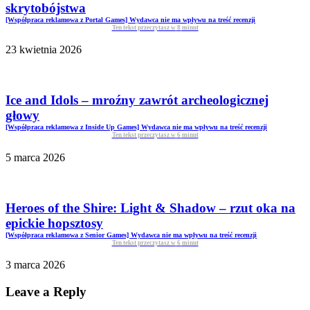
skrytobójstwa
[Współpraca reklamowa z Portal Games] Wydawca nie ma wpływu na treść recenzji
Ten tekst przeczytasz w
8
minut
23 kwietnia 2026
Ice and Idols – mroźny zawrót archeologicznej
głowy
[Współpraca reklamowa z Inside Up Games] Wydawca nie ma wpływu na treść recenzji
Ten tekst przeczytasz w
6
minut
5 marca 2026
Heroes of the Shire: Light & Shadow – rzut oka na
epickie hopsztosy
[Współpraca reklamowa z Senior Games] Wydawca nie ma wpływu na treść recenzji
Ten tekst przeczytasz w
6
minut
3 marca 2026
Leave a Reply