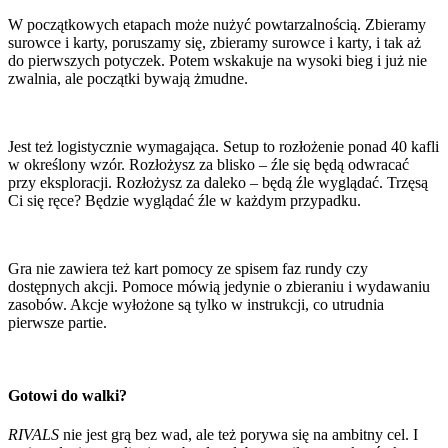
W początkowych etapach może nużyć powtarzalnością. Zbieramy
surowce i karty, poruszamy się, zbieramy surowce i karty, i tak aż
do pierwszych potyczek. Potem wskakuje na wysoki bieg i już nie
zwalnia, ale początki bywają żmudne.
Jest też logistycznie wymagająca. Setup to rozłożenie ponad 40 kafli
w określony wzór. Rozłożysz za blisko – źle się będą odwracać
przy eksploracji. Rozłożysz za daleko – będą źle wyglądać. Trzęsą
Ci się ręce? Będzie wyglądać źle w każdym przypadku.
Gra nie zawiera też kart pomocy ze spisem faz rundy czy
dostępnych akcji. Pomoce mówią jedynie o zbieraniu i wydawaniu
zasobów. Akcje wyłożone są tylko w instrukcji, co utrudnia
pierwsze partie.
Gotowi do walki?
RIVALS
nie jest grą bez wad, ale też porywa się na ambitny cel. I