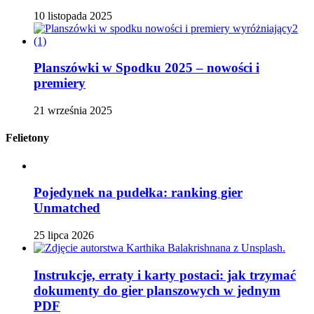
10 listopada 2025
Planszówki w Spodku 2025 – nowości i
premiery
21 września 2025
Felietony
Pojedynek na pudełka: ranking gier
Unmatched
25 lipca 2026
Instrukcje, erraty i karty postaci: jak trzymać
dokumenty do gier planszowych w jednym
PDF