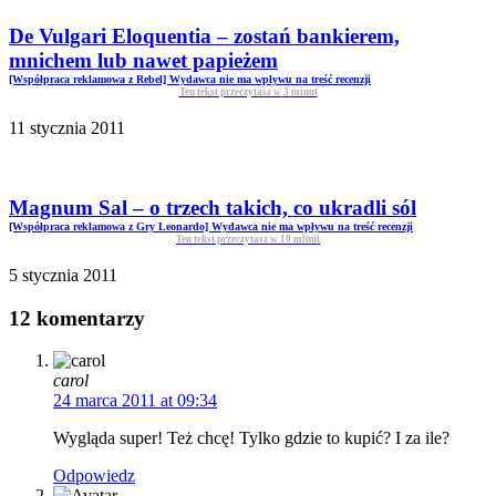
De Vulgari Eloquentia – zostań bankierem,
mnichem lub nawet papieżem
[Współpraca reklamowa z Rebel] Wydawca nie ma wpływu na treść recenzji
Ten tekst przeczytasz w
3
minut
11 stycznia 2011
Magnum Sal – o trzech takich, co ukradli sól
[Współpraca reklamowa z Gry Leonardo] Wydawca nie ma wpływu na treść recenzji
Ten tekst przeczytasz w
10
minut
5 stycznia 2011
12 komentarzy
carol
24 marca 2011 at 09:34
Wygląda super! Też chcę! Tylko gdzie to kupić? I za ile?
Odpowiedz