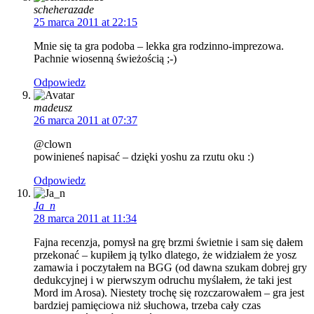
scheherazade
25 marca 2011 at 22:15
Mnie się ta gra podoba – lekka gra rodzinno-imprezowa.
Pachnie wiosenną świeżością ;-)
Odpowiedz
madeusz
26 marca 2011 at 07:37
@clown
powinieneś napisać – dzięki yoshu za rzutu oku :)
Odpowiedz
Ja_n
28 marca 2011 at 11:34
Fajna recenzja, pomysł na grę brzmi świetnie i sam się dałem
przekonać – kupiłem ją tylko dlatego, że widziałem że yosz
zamawia i poczytałem na BGG (od dawna szukam dobrej gry
dedukcyjnej i w pierwszym odruchu myślałem, że taki jest
Mord im Arosa). Niestety trochę się rozczarowałem – gra jest
bardziej pamięciowa niż słuchowa, trzeba cały czas