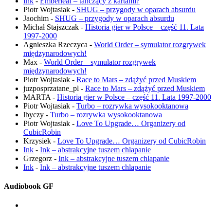
Ink
-
Emberleaf – tańczący z kartami?
Piotr Wojtasiak
-
SHUG – przygody w oparach absurdu
Jaochim
-
SHUG – przygody w oparach absurdu
Michał Stajszczak
-
Historia gier w Polsce – część 11. Lata
1997-2000
Agnieszka Rzeczyca
-
World Order – symulator rozgrywek
międzynarodowych!
Max
-
World Order – symulator rozgrywek
międzynarodowych!
Piotr Wojtasiak
-
Race to Mars – zdążyć przed Muskiem
juzposprzatane_pl
-
Race to Mars – zdążyć przed Muskiem
MARTA
-
Historia gier w Polsce – część 11. Lata 1997-2000
Piotr Wojtasiak
-
Turbo – rozrywka wysokooktanowa
lbyczy
-
Turbo – rozrywka wysokooktanowa
Piotr Wojtasiak
-
Love To Upgrade… Organizery od
CubicRobin
Krzysiek
-
Love To Upgrade… Organizery od CubicRobin
Ink
-
Ink – abstrakcyjne tuszem chlapanie
Grzegorz
-
Ink – abstrakcyjne tuszem chlapanie
Ink
-
Ink – abstrakcyjne tuszem chlapanie
Audiobook GF