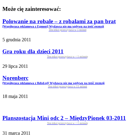
Może cię zainteresować:
Polowanie na robale – z robalami za pan brat
[Współpraca reklamowa z Egmont] Wydawca nie ma wpływu na treść recenzji
Ten tekst przeczytasz w
5
minut
5 grudnia 2011
Gra roku dla dzieci 2011
Ten tekst przeczytasz w
< 1
minutę
29 lipca 2011
Norenberc
[Współpraca reklamowa z Rebel.pl] Wydawca nie ma wpływu na treść recenzji
Ten tekst przeczytasz w
11
minut
18 maja 2011
Planszostacja Mini odc 2 – MiędzyPionek 03-2011
Ten tekst przeczytasz w
< 1
minutę
31 marca 2011