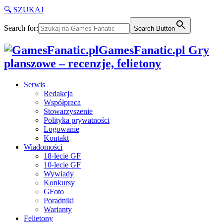
🔍 SZUKAJ
Search for:
Search Button
GamesFanatic.pl Gry
planszowe – recenzje, felietony
Serwis
Redakcja
Współpraca
Stowarzyszenie
Polityka prywatności
Logowanie
Kontakt
Wiadomości
18-lecie GF
10-lecie GF
Wywiady
Konkursy
GFoto
Poradniki
Warianty
Felietony