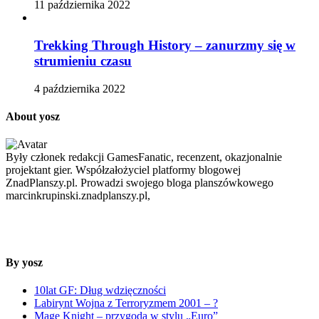
11 października 2022
Trekking Through History – zanurzmy się w
strumieniu czasu
4 października 2022
About yosz
Były członek redakcji GamesFanatic, recenzent, okazjonalnie
projektant gier. Współzałożyciel platformy blogowej
ZnadPlanszy.pl. Prowadzi swojego bloga planszówkowego
marcinkrupinski.znadplanszy.pl,
By yosz
10lat GF: Dług wdzięczności
Labirynt Wojna z Terroryzmem 2001 – ?
Mage Knight – przygoda w stylu „Euro”