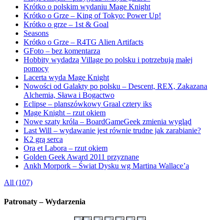
Krótko o polskim wydaniu Mage Knight
Krótko o Grze – King of Tokyo: Power Up!
Krótko o grze – 1st & Goal
Seasons
Krótko o Grze – R4TG Alien Artifacts
GFoto – bez komentarza
Hobbity wydadzą Village po polsku i potrzebują małej
pomocy
Lacerta wyda Mage Knight
Nowości od Galakty po polsku – Descent, REX, Zakazana
Alchemia, Sława i Bogactwo
Eclipse – planszówkowy Graal cztery iks
Mage Knight – rzut okiem
Nowe szaty króla – BoardGameGeek zmienia wygląd
Last Will – wydawanie jest równie trudne jak zarabianie?
K2 grą serca
Ora et Labora – rzut okiem
Golden Geek Award 2011 przyznane
Ankh Morpork – Świat Dysku wg Martina Wallace’a
All (107)
Patronaty – Wydarzenia