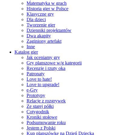
Matematyka w grach
Historia gier w Polsce
Klasyczne gry
Dla dzieci
Tworzenie gier
Dzienniki projektantów
Dwa akapity
Zaginiony artefakt
Inne
Katalog gier
Jak oceniamy gry
Gry planszowe w/g kategorii
Recenzje i rzuty oka
Patronaty
Love to hate!
Love to upgrade!
e-Gry
Prototypy
Relacje z rozgrywek
Ze starej półki
Cotygodnik
Kroniki stołowe
Podsumowanie roku
Jestem z Polski
Kup planszówkę na Dzień Dziecka