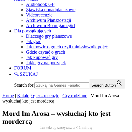
Audiobook GF
Zjawiska ponadplanszowe
Videorecenzje
Archiwum Planszostacji
Archiwum Boardgamegirl
Dla początkujących
Dlaczego gry planszowe
Jak grać
Jak mówić o grach czyli mini-słownik pojęć
Gdzie czytać o grach
Jak kupować gry
Jakie gry na początek
FORUM
🔍 SZUKAJ
Search for:
Search Button
Home
|
Katalog gier - recenzje
|
Gry rodzinne
|
Mord Im Arosa –
wysłuchaj kto jest mordercą
Mord Im Arosa – wysłuchaj kto jest
mordercą
Ten tekst przeczytasz w
< 1
minutę