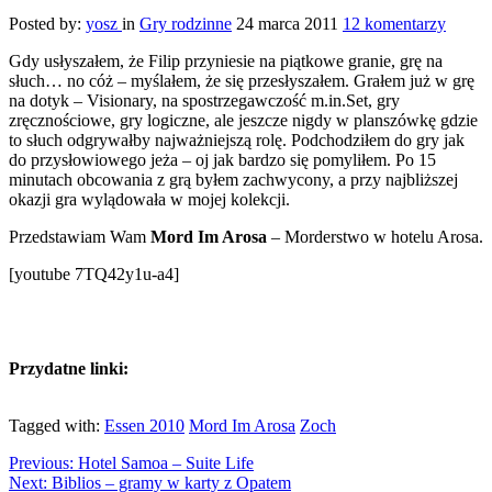
Posted by:
yosz
in
Gry rodzinne
24 marca 2011
12 komentarzy
Gdy usłyszałem, że Filip przyniesie na piątkowe granie, grę na
słuch… no cóż – myślałem, że się przesłyszałem. Grałem już w grę
na dotyk – Visionary, na spostrzegawczość m.in.Set, gry
zręcznościowe, gry logiczne, ale jeszcze nigdy w planszówkę gdzie
to słuch odgrywałby najważniejszą rolę. Podchodziłem do gry jak
do przysłowiowego jeża – oj jak bardzo się pomyliłem. Po 15
minutach obcowania z grą byłem zachwycony, a przy najbliższej
okazji gra wylądowała w mojej kolekcji.
Przedstawiam Wam
Mord Im Arosa
– Morderstwo w hotelu Arosa.
[youtube 7TQ42y1u-a4]
Przydatne linki:
Tagged with:
Essen 2010
Mord Im Arosa
Zoch
Previous:
Hotel Samoa – Suite Life
Next:
Biblios – gramy w karty z Opatem