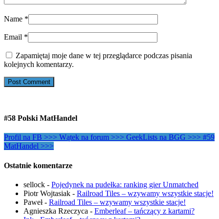
Name
*
Email
*
Zapamiętaj moje dane w tej przeglądarce podczas pisania
kolejnych komentarzy.
#58 Polski MatHandel
Profil na FB >>>
Wątek na forum >>>
GeekLists na BGG >>>
#59
MatHandel >>>
Ostatnie komentarze
sellock
-
Pojedynek na pudełka: ranking gier Unmatched
Piotr Wojtasiak
-
Railroad Tiles – wzywamy wszystkie stacje!
Paweł
-
Railroad Tiles – wzywamy wszystkie stacje!
Agnieszka Rzeczyca
-
Emberleaf – tańczący z kartami?