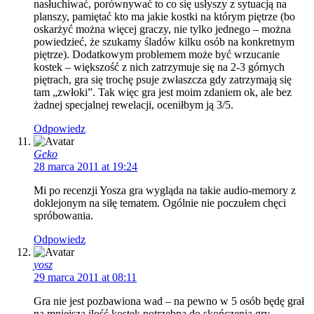
nasłuchiwać, porównywać to co się usłyszy z sytuacją na
planszy, pamiętać kto ma jakie kostki na którym piętrze (bo
oskarżyć można więcej graczy, nie tylko jednego – można
powiedzieć, że szukamy śladów kilku osób na konkretnym
piętrze). Dodatkowym problemem może być wrzucanie
kostek – większość z nich zatrzymuje się na 2-3 górnych
piętrach, gra się trochę psuje zwłaszcza gdy zatrzymają się
tam „zwłoki”. Tak więc gra jest moim zdaniem ok, ale bez
żadnej specjalnej rewelacji, oceniłbym ją 3/5.
Odpowiedz
Geko
28 marca 2011 at 19:24
Mi po recenzji Yosza gra wygląda na takie audio-memory z
doklejonym na siłę tematem. Ogólnie nie poczułem chęci
spróbowania.
Odpowiedz
yosz
29 marca 2011 at 08:11
Gra nie jest pozbawiona wad – na pewno w 5 osób będę grał
na mniejszą ilość kostek potrzebną do skończenia gry.