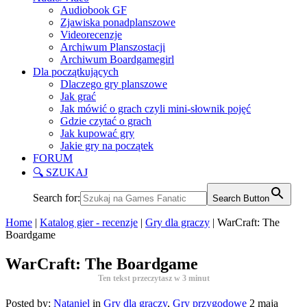
Audiobook GF
Zjawiska ponadplanszowe
Videorecenzje
Archiwum Planszostacji
Archiwum Boardgamegirl
Dla początkujących
Dlaczego gry planszowe
Jak grać
Jak mówić o grach czyli mini-słownik pojęć
Gdzie czytać o grach
Jak kupować gry
Jakie gry na początek
FORUM
🔍 SZUKAJ
Search for:
Search Button
Home
|
Katalog gier - recenzje
|
Gry dla graczy
|
WarCraft: The
Boardgame
WarCraft: The Boardgame
Ten tekst przeczytasz w
3
minut
Posted by:
Nataniel
in
Gry dla graczy
,
Gry przygodowe
2 maja