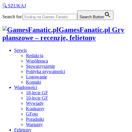
🔍 SZUKAJ
Search for:
Search Button
GamesFanatic.pl Gry
planszowe – recenzje, felietony
Serwis
Redakcja
Współpraca
Stowarzyszenie
Polityka prywatności
Logowanie
Kontakt
Wiadomości
18-lecie GF
10-lecie GF
Wywiady
Konkursy
GFoto
Poradniki
Warianty
Felietony