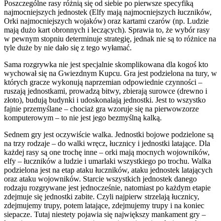
Poszczególne rasy różnią się od siebie po pierwsze specyfiką
najmocniejszych jednostek (Elfy mają najmocniejszych łuczników,
Orki najmocniejszych wojaków) oraz kartami czarów (np. Ludzie
mają dużo kart obronnych i leczących). Sprawia to, że wybór rasy
w pewnym stopniu determinuje strategię, jednak nie są to różnice na
tyle duże by nie dało się z tego wyłamać.
Sama rozgrywka nie jest specjalnie skomplikowana dla kogoś kto
wychował się na Gwiezdnym Kupcu. Gra jest podzielona na tury, w
których gracze wykonują naprzemian odpowiednie czynności –
ruszają jednostkami, prowadzą bitwy, zbierają surowce (drewno i
złoto), budują budynki i udoskonalają jednostki. Jest to wszystko
fajnie przemyślane – chociaż gra wzoruje się na pierwowzorze
komputerowym – to nie jest jego bezmyślną kalką.
Sednem gry jest oczywiście walka. Jednostki bojowe podzielone są
na trzy rodzaje – do walki wręcz, łucznicy i jednostki latające. Dla
każdej rasy są one trochę inne – orki mają mocnych wojowników,
elfy – łuczników a ludzie i umarlaki wszystkiego po trochu. Walka
podzielona jest na etap ataku łuczników, ataku jednostek latających
oraz ataku wojowników. Starcie wszystkich jednostek danego
rodzaju rozgrywane jest jednocześnie, natomiast po każdym etapie
zdejmuje się jednostki zabite. Czyli najpierw strzelają łucznicy,
zdejmujemy trupy, potem latające, zdejmujemy trupy i na koniec
siepacze. Tutaj niestety pojawia się największy mankament gry –