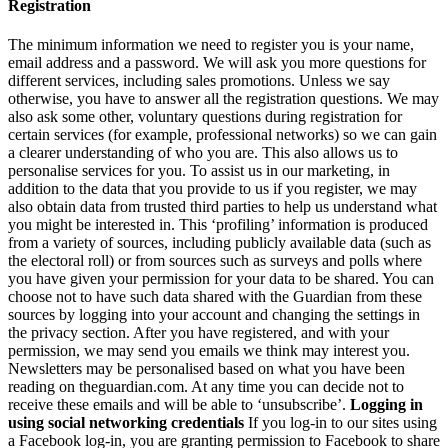
Registration
The minimum information we need to register you is your name,
email address and a password. We will ask you more questions for
different services, including sales promotions. Unless we say
otherwise, you have to answer all the registration questions. We may
also ask some other, voluntary questions during registration for
certain services (for example, professional networks) so we can gain
a clearer understanding of who you are. This also allows us to
personalise services for you. To assist us in our marketing, in
addition to the data that you provide to us if you register, we may
also obtain data from trusted third parties to help us understand what
you might be interested in. This ‘profiling’ information is produced
from a variety of sources, including publicly available data (such as
the electoral roll) or from sources such as surveys and polls where
you have given your permission for your data to be shared. You can
choose not to have such data shared with the Guardian from these
sources by logging into your account and changing the settings in
the privacy section. After you have registered, and with your
permission, we may send you emails we think may interest you.
Newsletters may be personalised based on what you have been
reading on theguardian.com. At any time you can decide not to
receive these emails and will be able to ‘unsubscribe’.
Logging in
using social networking credentials
If you log-in to our sites using
a Facebook log-in, you are granting permission to Facebook to share