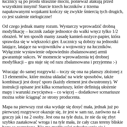
łucznicy są po prostu strasznie mocni, ponieważ atakują przed
wszystkimi innymi! Starcie trzech łuczników z trzema
napakowanymi wojakami kończy się zwykle śmiercią tych drugich,
co jest szalenie nielogiczne!
Od czego jednak mamy rozum. Wystarczy wprowadzić drobną
modyfikację – łucznik zadaje jednostce do walki wręcz tylko 1/2
obrażeń. W ten sposób mamy zasadę kamień-nożyce-papier, która
sprawdza się w większości gier. Łucznicy są dobrzy na jednostki
latające, latające na wojowników a wojownicy na łuczników.
Wyłącznie wystawienie odpowiednio zbalansowanej armii
gwarantuje sukces. W momencie wprowadzenia tej drobnej
modyfikacji – gra staje się od razu zbalansowana i przyjemna :-)
Wracając do samej rozgrywki – toczy się ona na planszy złożonej z
13 elementów, które można układać na wiele sposobów, także
kombinacji jest dosyć sporo (każdy element jest dwustronny). W
instrukcji opisane jest kilka scenariuszy, które definiują ułożenie
mapy i warunki zwycięstwa – co więcej – dodatkowe scenariusze
można sobie ściągnąć ze strony producenta.
Mapa na pierwszy rzut oka wydaje się dosyć mała, jednak już po
pierwszej rozgrywce okazuje się, że jest w sam raz, zarówno na 4
graczy jak i na 2 osoby. Jest ona na tyle duża, że nie da się zbyt
szybko zaatakować wroga i na tyle mała, że cały czas tereny bliskie