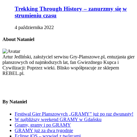
Trekking Through History – zanurzmy się w
strumieniu czasu
4 października 2022
About Nataniel
Artur Jedliński, założyciel serwisu Gry-Planszowe.pl, entuzjasta gier
planszowych od najmłodszych lat, fan Gwiezdnego Kupca i
Cywilizacji: Poprzez wieki. Blisko współpracuje ze sklepem
REBEL.pl.
By Nataniel
Festiwal Gier Planszowych „GRAMY” już po raz dwunasty!
W najbliższy weekend GRAMY w Gdańsku
Gramy, gramy i po GRAMY
GRAMY już za dwa tygodnie
Eclipse iOS – wywiad z twórcami