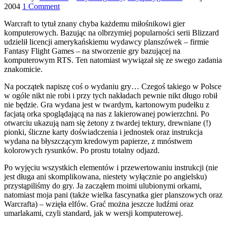
2004
1 Comment
Warcraft to tytuł znany chyba każdemu miłośnikowi gier
komputerowych. Bazując na olbrzymiej popularności serii Blizzard
udzielił licencji amerykańskiemu wydawcy planszówek – firmie
Fantasy Flight Games – na stworzenie gry bazującej na
komputerowym RTS. Ten natomiast wywiązał się ze swego zadania
znakomicie.
Na początek napiszę coś o wydaniu gry… Czegoś takiego w Polsce
w ogóle nikt nie robi i przy tych nakładach pewnie nikt długo robił
nie będzie. Gra wydana jest w twardym, kartonowym pudełku z
facjatą orka spoglądającą na nas z lakierowanej powierzchni. Po
otwarciu ukazują nam się żetony z twardej tektury, drewniane (!)
pionki, śliczne karty doświadczenia i jednostek oraz instrukcja
wydana na błyszczącym kredowym papierze, z mnóstwem
kolorowych rysunków. Po prostu totalny odjazd.
Po wyjęciu wszystkich elementów i przewertowaniu instrukcji (nie
jest długa ani skomplikowana, niestety wyłącznie po angielsku)
przystąpiliśmy do gry. Ja zacząłem moimi ulubionymi orkami,
natomiast moja pani (także wielka fascynatka gier planszowych oraz
Warcrafta) – wzięła elfów. Grać można jeszcze ludźmi oraz
umarlakami, czyli standard, jak w wersji komputerowej.