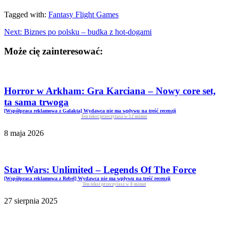
Tagged with:
Fantasy Flight Games
Next:
Biznes po polsku – budka z hot-dogami
Może cię zainteresować:
Horror w Arkham: Gra Karciana – Nowy core set,
ta sama trwoga
[Współpraca reklamowa z Galakta] Wydawca nie ma wpływu na treść recenzji
Ten tekst przeczytasz w
12
minut
8 maja 2026
Star Wars: Unlimited – Legends Of The Force
[Współpraca reklamowa z Rebel] Wydawca nie ma wpływu na treść recenzji
Ten tekst przeczytasz w
8
minut
27 sierpnia 2025