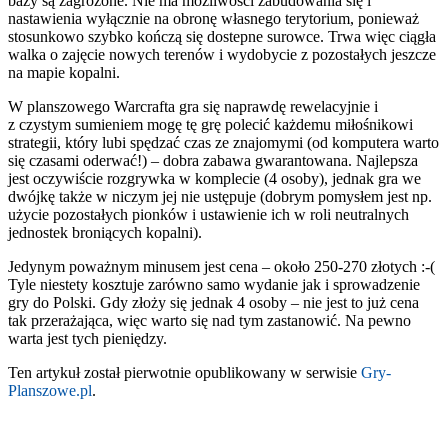
bazy są zagrożone. Nie ma możliwości zabudowania się i
nastawienia wyłącznie na obronę własnego terytorium, ponieważ
stosunkowo szybko kończą się dostepne surowce. Trwa więc ciągła
walka o zajęcie nowych terenów i wydobycie z pozostałych jeszcze
na mapie kopalni.
W planszowego Warcrafta gra się naprawdę rewelacyjnie i
z czystym sumieniem mogę tę grę polecić każdemu miłośnikowi
strategii, który lubi spędzać czas ze znajomymi (od komputera warto
się czasami oderwać!) – dobra zabawa gwarantowana. Najlepsza
jest oczywiście rozgrywka w komplecie (4 osoby), jednak gra we
dwójkę także w niczym jej nie ustępuje (dobrym pomysłem jest np.
użycie pozostałych pionków i ustawienie ich w roli neutralnych
jednostek broniących kopalni).
Jedynym poważnym minusem jest cena – około 250-270 złotych :-(
Tyle niestety kosztuje zarówno samo wydanie jak i sprowadzenie
gry do Polski. Gdy złoży się jednak 4 osoby – nie jest to już cena
tak przerażająca, więc warto się nad tym zastanowić. Na pewno
warta jest tych pieniędzy.
Ten artykuł został pierwotnie opublikowany w serwisie
Gry-
Planszowe.pl
.