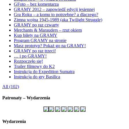
GFoto – bez komentarza
GRAMY 2012 – zapowiedź edycji jesiennej
Gra Roku – a komu to potrzebne? a dlaczego?
Zimna wojna 1945-1989 (aka Twilight Struggle)
GRAMY po raz czwarty
Merchants & Marauders – rzut okiem
Kup bilety na GRAMY
Program GRAMY na stronie
Masz prototyp? Pokaż go na GRAMY!
GRAMY po raz trzeci!
… i po GRAMY!
Rozpoczęło się!
Trailer filmowy do K2
Instrukcja do Expedition Sumatra
Instrukcja do gry Basilica
All (102)
Patronaty – Wydarzenia
Wydarzenia