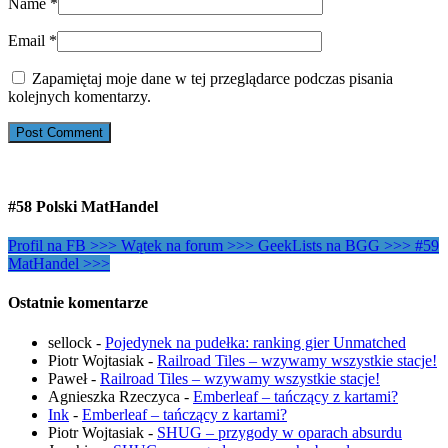
Name
*
Email
*
Zapamiętaj moje dane w tej przeglądarce podczas pisania
kolejnych komentarzy.
#58 Polski MatHandel
Profil na FB >>>
Wątek na forum >>>
GeekLists na BGG >>>
#59
MatHandel >>>
Ostatnie komentarze
sellock
-
Pojedynek na pudełka: ranking gier Unmatched
Piotr Wojtasiak
-
Railroad Tiles – wzywamy wszystkie stacje!
Paweł
-
Railroad Tiles – wzywamy wszystkie stacje!
Agnieszka Rzeczyca
-
Emberleaf – tańczący z kartami?
Ink
-
Emberleaf – tańczący z kartami?
Piotr Wojtasiak
-
SHUG – przygody w oparach absurdu