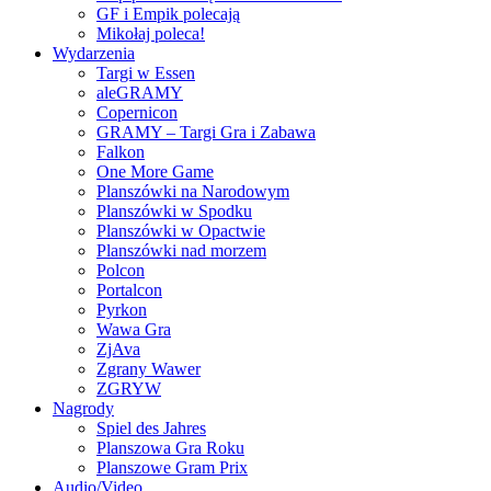
GF i Empik polecają
Mikołaj poleca!
Wydarzenia
Targi w Essen
aleGRAMY
Copernicon
GRAMY – Targi Gra i Zabawa
Falkon
One More Game
Planszówki na Narodowym
Planszówki w Spodku
Planszówki w Opactwie
Planszówki nad morzem
Polcon
Portalcon
Pyrkon
Wawa Gra
ZjAva
Zgrany Wawer
ZGRYW
Nagrody
Spiel des Jahres
Planszowa Gra Roku
Planszowe Gram Prix
Audio/Video