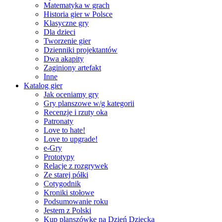
Matematyka w grach
Historia gier w Polsce
Klasyczne gry
Dla dzieci
Tworzenie gier
Dzienniki projektantów
Dwa akapity
Zaginiony artefakt
Inne
Katalog gier
Jak oceniamy gry
Gry planszowe w/g kategorii
Recenzje i rzuty oka
Patronaty
Love to hate!
Love to upgrade!
e-Gry
Prototypy
Relacje z rozgrywek
Ze starej półki
Cotygodnik
Kroniki stołowe
Podsumowanie roku
Jestem z Polski
Kup planszówkę na Dzień Dziecka