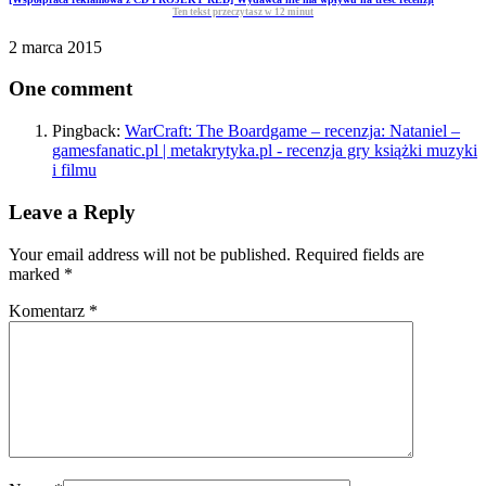
Ten tekst przeczytasz w
12
minut
2 marca 2015
One comment
Pingback:
WarCraft: The Boardgame – recenzja: Nataniel –
gamesfanatic.pl | metakrytyka.pl - recenzja gry książki muzyki
i filmu
Leave a Reply
Your email address will not be published. Required fields are
marked
*
Komentarz
*