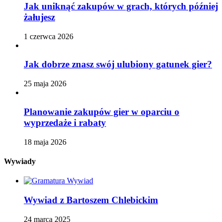
Jak uniknąć zakupów w grach, których później
żałujesz
1 czerwca 2026
Jak dobrze znasz swój ulubiony gatunek gier?
25 maja 2026
Planowanie zakupów gier w oparciu o
wyprzedaże i rabaty
18 maja 2026
Wywiady
Wywiad z Bartoszem Chlebickim
24 marca 2025