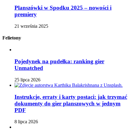
Planszówki w Spodku 2025 – nowości i
premiery
21 września 2025
Felietony
Pojedynek na pudełka: ranking gier
Unmatched
25 lipca 2026
Instrukcje, erraty i karty postaci: jak trzymać
dokumenty do gier planszowych w jednym
PDF
8 lipca 2026