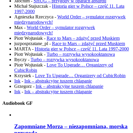
Jaochim
-
SHUG – przygody w oparach absurdu
Michał Stajszczak
-
Historia gier w Polsce – część 11. Lata
1997-2000
Agnieszka Rzeczyca
-
World Order – symulator rozgrywek
międzynarodowych!
Max
-
World Order – symulator rozgrywek
międzynarodowych!
Piotr Wojtasiak
-
Race to Mars – zdążyć przed Muskiem
juzposprzatane_pl
-
Race to Mars – zdążyć przed Muskiem
MARTA
-
Historia gier w Polsce – część 11. Lata 1997-2000
Piotr Wojtasiak
-
Turbo – rozrywka wysokooktanowa
lbyczy
-
Turbo – rozrywka wysokooktanowa
Piotr Wojtasiak
-
Love To Upgrade… Organizery od
CubicRobin
Krzysiek
-
Love To Upgrade… Organizery od CubicRobin
Ink
-
Ink – abstrakcyjne tuszem chlapanie
Grzegorz
-
Ink – abstrakcyjne tuszem chlapanie
Ink
-
Ink – abstrakcyjne tuszem chlapanie
Audiobook GF
Zapomniane Morza – niezapomniana, morska
przygoda