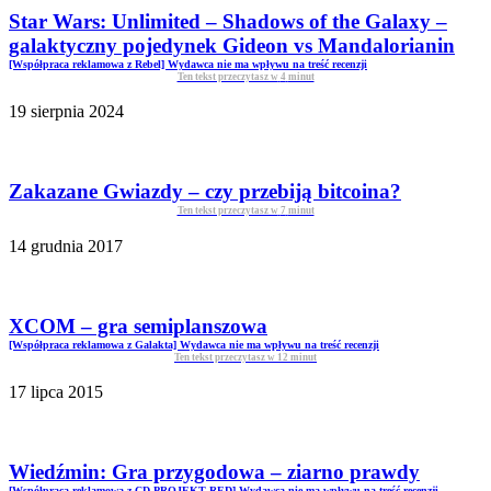
Star Wars: Unlimited – Shadows of the Galaxy –
galaktyczny pojedynek Gideon vs Mandalorianin
[Współpraca reklamowa z Rebel] Wydawca nie ma wpływu na treść recenzji
Ten tekst przeczytasz w
4
minut
19 sierpnia 2024
Zakazane Gwiazdy – czy przebiją bitcoina?
Ten tekst przeczytasz w
7
minut
14 grudnia 2017
XCOM – gra semiplanszowa
[Współpraca reklamowa z Galakta] Wydawca nie ma wpływu na treść recenzji
Ten tekst przeczytasz w
12
minut
17 lipca 2015
Wiedźmin: Gra przygodowa – ziarno prawdy
[Współpraca reklamowa z CD PROJEKT RED] Wydawca nie ma wpływu na treść recenzji