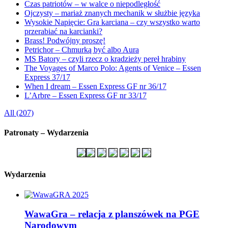
Czas patriotów – w walce o niepodległość
Ojczysty – mariaż znanych mechanik w służbie języka
Wysokie Napięcie: Gra karciana – czy wszystko warto
przerabiać na karcianki?
Brass! Podwójny proszę!
Petrichor – Chmurką być albo Aura
MS Batory – czyli rzecz o kradzieży pereł hrabiny
The Voyages of Marco Polo: Agents of Venice – Essen
Express 37/17
When I dream – Essen Express GF nr 36/17
L’Arbre – Essen Express GF nr 33/17
All (207)
Patronaty – Wydarzenia
Wydarzenia
WawaGra – relacja z planszówek na PGE
Narodowym