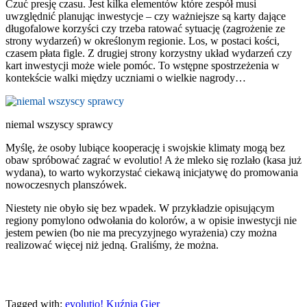
Czuć presję czasu. Jest kilka elementów które zespół musi
uwzględnić planując inwestycje – czy ważniejsze są karty dające
długofalowe korzyści czy trzeba ratować sytuację (zagrożenie ze
strony wydarzeń) w określonym regionie. Los, w postaci kości,
czasem płata figle. Z drugiej strony korzystny układ wydarzeń czy
kart inwestycji może wiele pomóc. To wstępne spostrzeżenia w
kontekście walki między uczniami o wielkie nagrody…
niemal wszyscy sprawcy
Myślę, że osoby lubiące kooperację i swojskie klimaty mogą bez
obaw spróbować zagrać w evolutio! A że mleko się rozlało (kasa już
wydana), to warto wykorzystać ciekawą inicjatywę do promowania
nowoczesnych planszówek.
Niestety nie obyło się bez wpadek. W przykładzie opisującym
regiony pomylono odwołania do kolorów, a w opisie inwestycji nie
jestem pewien (bo nie ma precyzyjnego wyrażenia) czy można
realizować więcej niż jedną. Graliśmy, że można.
Tagged with:
evolutio!
Kuźnia Gier