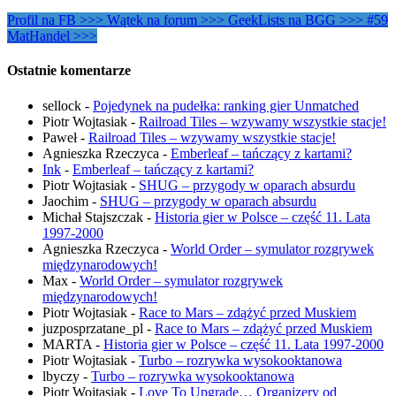
Profil na FB >>>
Wątek na forum >>>
GeekLists na BGG >>>
#59
MatHandel >>>
Ostatnie komentarze
sellock
-
Pojedynek na pudełka: ranking gier Unmatched
Piotr Wojtasiak
-
Railroad Tiles – wzywamy wszystkie stacje!
Paweł
-
Railroad Tiles – wzywamy wszystkie stacje!
Agnieszka Rzeczyca
-
Emberleaf – tańczący z kartami?
Ink
-
Emberleaf – tańczący z kartami?
Piotr Wojtasiak
-
SHUG – przygody w oparach absurdu
Jaochim
-
SHUG – przygody w oparach absurdu
Michał Stajszczak
-
Historia gier w Polsce – część 11. Lata
1997-2000
Agnieszka Rzeczyca
-
World Order – symulator rozgrywek
międzynarodowych!
Max
-
World Order – symulator rozgrywek
międzynarodowych!
Piotr Wojtasiak
-
Race to Mars – zdążyć przed Muskiem
juzposprzatane_pl
-
Race to Mars – zdążyć przed Muskiem
MARTA
-
Historia gier w Polsce – część 11. Lata 1997-2000
Piotr Wojtasiak
-
Turbo – rozrywka wysokooktanowa
lbyczy
-
Turbo – rozrywka wysokooktanowa
Piotr Wojtasiak
-
Love To Upgrade… Organizery od