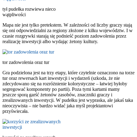
tył pudełka rozwiewa nieco
wątpliwości
Mapa nie jest tylko pretekstem. W zależności od liczby graczy stają
się oni odpowiedzialni za regiony złożone z kilku województw. I w
czasie rozgrywki starają się podnieść poziom zadowolenia przez
realizację inwestycji albo wydając żetony kultury.
tor zadowolenia oraz tur
Gra podzielona jest na trzy etapy, które czytelnie oznaczono na torze
tur oraz rewersach kart inwestycji i wydarzeń (szkoda, że nie
zdecydowano się na rozróżnienie kolorystyczne – łatwiej byłoby
segregować komponenty po partii). Poza tymi kartami mamy
jeszcze sporą garść żetonów zasobów, znaczniki graczy i
zrealizowanych inwestycji. W pudełku jest wypraska, ale jakaś taka
nieoczywista – nie bardzo widać jaka myśl projektantowi
przyświecała.