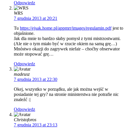
Odpowiedz
WRS
7 grudnia 2013 at 20:21
Tu
https://ejsak.home.pl/appmrr/images/regulamin.pdf
jest to
objaśnione.
Jak dla mnie to bardzo słaby pomysł z tymi mistrzostwami.
(Ale nie o tym miało być w rzucie okiem na samą grę…)
Mnóstwo okazji do zagrywek niefair – choćby obserwator
może stopować grę…
Odpowiedz
madeusz
7 grudnia 2013 at 22:30
Okej, wszystko w porządku, ale jak można wejść w
posiadanie tej gry? na stronie ministerstwa nie potrafie nic
znaleźć :|
Odpowiedz
Christoforos
7 grudnia 2013 at 23:13