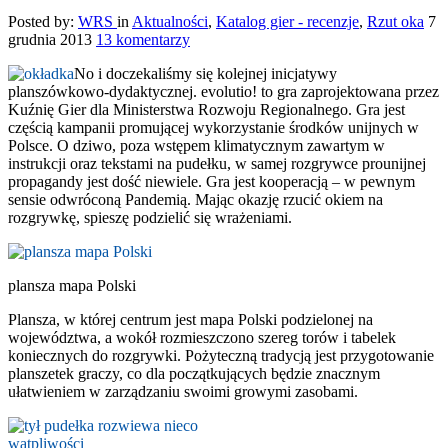
Posted by:
WRS
in
Aktualności
,
Katalog gier - recenzje
,
Rzut oka
7
grudnia 2013
13 komentarzy
No i doczekaliśmy się kolejnej inicjatywy
planszówkowo-dydaktycznej. evolutio! to gra zaprojektowana przez
Kuźnię Gier dla Ministerstwa Rozwoju Regionalnego. Gra jest
częścią kampanii promującej wykorzystanie środków unijnych w
Polsce. O dziwo, poza wstępem klimatycznym zawartym w
instrukcji oraz tekstami na pudełku, w samej rozgrywce prounijnej
propagandy jest dość niewiele. Gra jest kooperacją – w pewnym
sensie odwróconą Pandemią. Mając okazję rzucić okiem na
rozgrywkę, spieszę podzielić się wrażeniami.
plansza mapa Polski
Plansza, w której centrum jest mapa Polski podzielonej na
województwa, a wokół rozmieszczono szereg torów i tabelek
koniecznych do rozgrywki. Pożyteczną tradycją jest przygotowanie
planszetek graczy, co dla początkujących będzie znacznym
ułatwieniem w zarządzaniu swoimi growymi zasobami.