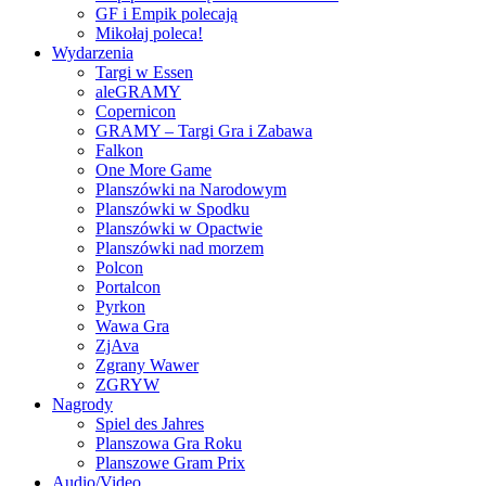
GF i Empik polecają
Mikołaj poleca!
Wydarzenia
Targi w Essen
aleGRAMY
Copernicon
GRAMY – Targi Gra i Zabawa
Falkon
One More Game
Planszówki na Narodowym
Planszówki w Spodku
Planszówki w Opactwie
Planszówki nad morzem
Polcon
Portalcon
Pyrkon
Wawa Gra
ZjAva
Zgrany Wawer
ZGRYW
Nagrody
Spiel des Jahres
Planszowa Gra Roku
Planszowe Gram Prix
Audio/Video