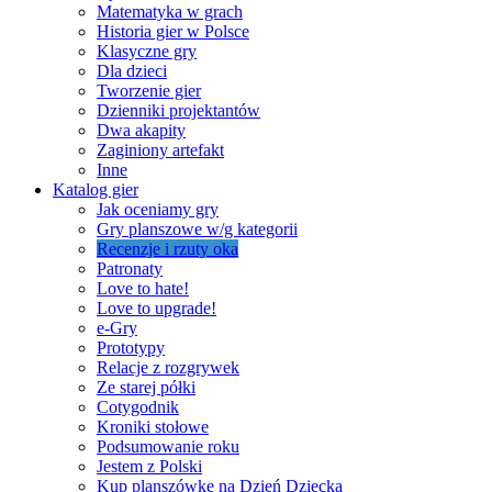
Matematyka w grach
Historia gier w Polsce
Klasyczne gry
Dla dzieci
Tworzenie gier
Dzienniki projektantów
Dwa akapity
Zaginiony artefakt
Inne
Katalog gier
Jak oceniamy gry
Gry planszowe w/g kategorii
Recenzje i rzuty oka
Patronaty
Love to hate!
Love to upgrade!
e-Gry
Prototypy
Relacje z rozgrywek
Ze starej półki
Cotygodnik
Kroniki stołowe
Podsumowanie roku
Jestem z Polski
Kup planszówkę na Dzień Dziecka