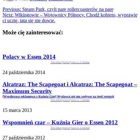
Previous:
Steam Park, czyli parę rollercoasterów na parę
Next:
Wikingowie – Wojownicy Północy. Chodź kobieto, wyprawię
ci ucztę, tata się nie dowie.
Może cię zainteresować:
Polacy w Essen 2014
Ten tekst przeczytasz w
2
minut
24 października 2014
Alcatraz: The Scapegoat i Alcatraz: The Scapegoat –
Maximum Security
[Współpraca reklamowa z Kuźnia Gier] Wydawca nie ma wpływu na treść recenzji
Ten tekst przeczytasz w
7
minut
15 marca 2013
Wspomnień czar – Kuźnia Gier o Essen 2012
Ten tekst przeczytasz w
4
minut
27 października 2012