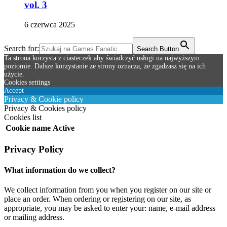
vol. 3
6 czerwca 2025
Search for:
Search Button
Ta strona korzysta z ciasteczek aby świadczyć usługi na najwyższym
poziomie. Dalsze korzystanie ze strony oznacza, że zgadzasz się na ich
użycie.
Cookies settings
Accept
Privacy & Cookie policy
Privacy & Cookies policy
Cookies list
Cookie name
Active
Privacy Policy
What information do we collect?
We collect information from you when you register on our site or
place an order. When ordering or registering on our site, as
appropriate, you may be asked to enter your: name, e-mail address
or mailing address.