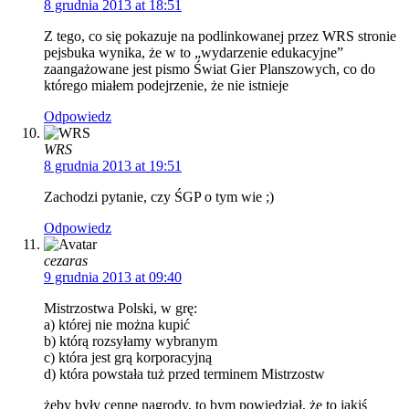
8 grudnia 2013 at 18:51
Z tego, co się pokazuje na podlinkowanej przez WRS stronie
pejsbuka wynika, że w to „wydarzenie edukacyjne”
zaangażowane jest pismo Świat Gier Planszowych, co do
którego miałem podejrzenie, że nie istnieje
Odpowiedz
WRS
8 grudnia 2013 at 19:51
Zachodzi pytanie, czy ŚGP o tym wie ;)
Odpowiedz
cezaras
9 grudnia 2013 at 09:40
Mistrzostwa Polski, w grę:
a) której nie można kupić
b) którą rozsyłamy wybranym
c) która jest grą korporacyjną
d) która powstała tuż przed terminem Mistrzostw
żeby były cenne nagrody, to bym powiedział, że to jakiś