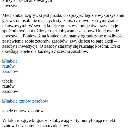
korzyści ze zrealizowanych
inwestycji
Mechanika rozgrywki jest prosta, co sprzyjać będzie wykorzystaniu
gry wśród osób nie mających styczności z nowoczesnymi grami
planszowymi. W swojej kolejce gracz wykonuje dwa razy akcję
spośród dwóch możliwych – zdobywanie zasobów i inicjowanie
inwestycji. Ponieważ na koniec tury mamy ograniczone możliwości
zostawienia sobie żetonów zasobów, zwykle jest to para akcji –
zasoby i inwestycje. O zasoby staramy się rzucając kośćmi. Efekt
określają tabele dla każdego z sześciu zasobów.
tabele
rzutów
zasobów
tabele rzutów zasobów
W toku rozgrywki gracze zdobywają karty modyfikujące efekt
rzutów i o zasoby jest znacznie łatwiej.