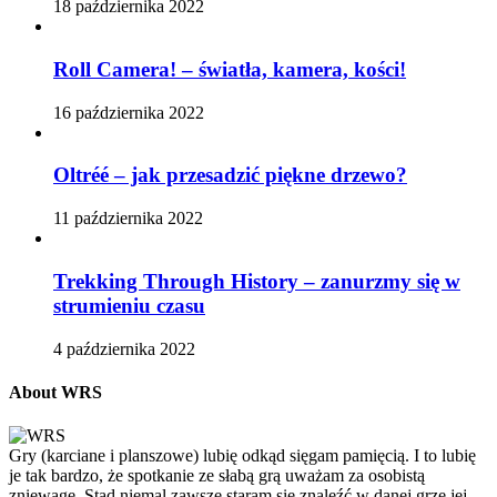
18 października 2022
Roll Camera! – światła, kamera, kości!
16 października 2022
Oltréé – jak przesadzić piękne drzewo?
11 października 2022
Trekking Through History – zanurzmy się w
strumieniu czasu
4 października 2022
About WRS
Gry (karciane i planszowe) lubię odkąd sięgam pamięcią. I to lubię
je tak bardzo, że spotkanie ze słabą grą uważam za osobistą
zniewagę. Stąd niemal zawsze staram się znaleźć w danej grze jej