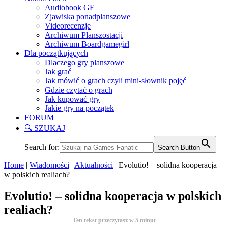
Audiobook GF
Zjawiska ponadplanszowe
Videorecenzje
Archiwum Planszostacji
Archiwum Boardgamegirl
Dla początkujących
Dlaczego gry planszowe
Jak grać
Jak mówić o grach czyli mini-słownik pojęć
Gdzie czytać o grach
Jak kupować gry
Jakie gry na początek
FORUM
🔍 SZUKAJ
Search for:
Search Button
Home
|
Wiadomości
|
Aktualności
|
Evolutio! – solidna kooperacja
w polskich realiach?
Evolutio! – solidna kooperacja w polskich
realiach?
Ten tekst przeczytasz w
5
minut