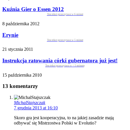
Kuźnia Gier o Essen 2012
Ten tekst przeczytasz w
6
minut
8 października 2012
Erynie
Ten tekst przeczytasz w
5
minut
21 stycznia 2011
Instrukcja ratowania córki gubernatora już jest!
Ten tekst przeczytasz w
< 1
minutę
15 października 2010
13 komentarzy
MichalStajszczak
7 grudnia 2013 at 16:10
Skoro gra jest kooperacyjna, to na jakiej zasadzie mają
odbywać się Mistrzostwa Polski w Evolutio?