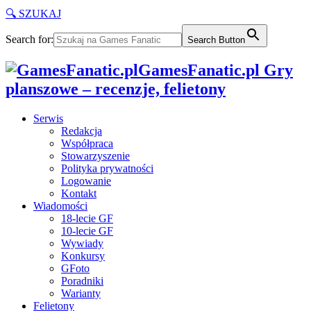
🔍 SZUKAJ
Search for:
Search Button
GamesFanatic.pl Gry
planszowe – recenzje, felietony
Serwis
Redakcja
Współpraca
Stowarzyszenie
Polityka prywatności
Logowanie
Kontakt
Wiadomości
18-lecie GF
10-lecie GF
Wywiady
Konkursy
GFoto
Poradniki
Warianty
Felietony