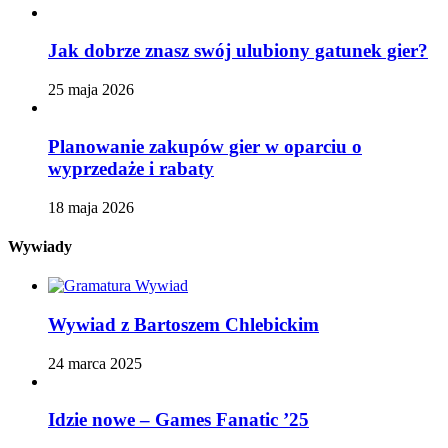
Jak dobrze znasz swój ulubiony gatunek gier?
25 maja 2026
Planowanie zakupów gier w oparciu o
wyprzedaże i rabaty
18 maja 2026
Wywiady
Wywiad z Bartoszem Chlebickim
24 marca 2025
Idzie nowe – Games Fanatic ’25