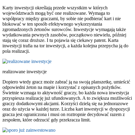
Karty inwestycji określają przede wszystkim w których
województwach mogą być one realizowane. Wymaga to
współpracy między graczami, by sobie nie podbierać kart i nie
blokować w ten sposób efektywnego wykorzystania
zgromadzonych żetonów surowców. Inwestycje wymagają także
wydatkowania pewnych zasobów, początkowo niewielu, później
stają się coraz droższe. I tu pojawia się ciekawy patent. Karta
inwestycji trafia na tor inwestycji, a każda kolejna przepycha ją do
pola realizacji.
realizowane inwestycje
Dopiero wtedy gracz może zabrać ją na swoją planszetkę, umieścić
odpowiedni żeton na mapie i korzystać z opisanych pożytków.
Świetnie wzmaga to aktywność graczy, bo każda nowa inwestycja
przyspiesza realizację już ufundowanych. A to zwiększa możliwości
graczy dodatkowymi akcjami. Korzyści dzielą się na jednorazowe
oraz do użycia w każdej turze. Liczba kart inwestycji w dyspozycji
gracza jest ograniczona i musi on roztropnie decydować razem z
zespołem, które odrzucić gdy przekracza limit.