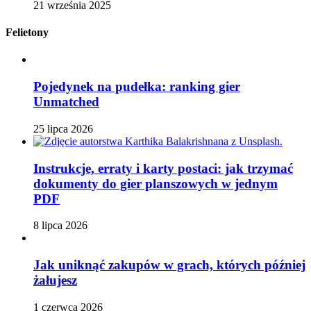
21 września 2025
Felietony
Pojedynek na pudełka: ranking gier
Unmatched
25 lipca 2026
Instrukcje, erraty i karty postaci: jak trzymać
dokumenty do gier planszowych w jednym
PDF
8 lipca 2026
Jak uniknąć zakupów w grach, których później
żałujesz
1 czerwca 2026