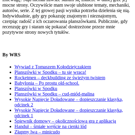
mocne strony. Oczywiście mam swoje ulubione tematy, mechaniki,
autorów, serie. Z tej growej pasji wynika potrzeba dzielenia się nią.
Indywidualnie, gdy gry pokazuję znajomym i nieznajomym,
czerpiąc radość z ich oczarowania planszówkami. Publicznie, gdy
recenzuję gry i staram się pokazać dostrzeżone przeze mnie
pozytywne strony nowych tytułów.
By WRS
Wywiad z Tomaszem Kołodziejczakiem
Planszówki w Spodku – tu się wraca!
Rocketmen – deckbuilding ze świeżym twistem
Babylonia – Po prostu old-school.
Planszówki w Spodku
Planszówki w Spodku – cud-miód-malina
Wysokie Napięcie Doładowane – dopieszczanie klasyka,
odcinek 2
Wysokie Napięcie Doładowane – dopieszczanie klasyka,
odcinek 1
Śpiewnik domowy – okolicznościowa gra z aplikacją
Handuł – śmiałe wejście na cienki lód
Złapmy lwa – minicudo