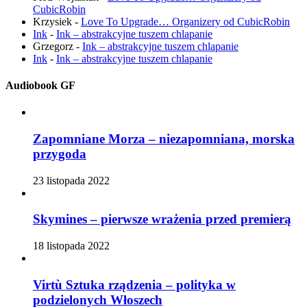
CubicRobin
Krzysiek
-
Love To Upgrade… Organizery od CubicRobin
Ink
-
Ink – abstrakcyjne tuszem chlapanie
Grzegorz
-
Ink – abstrakcyjne tuszem chlapanie
Ink
-
Ink – abstrakcyjne tuszem chlapanie
Audiobook GF
Zapomniane Morza – niezapomniana, morska
przygoda
23 listopada 2022
Skymines – pierwsze wrażenia przed premierą
18 listopada 2022
Virtù Sztuka rządzenia – polityka w
podzielonych Włoszech