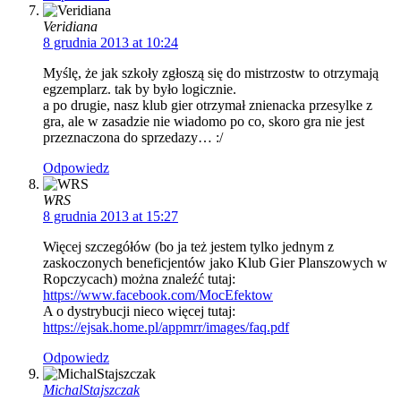
Veridiana
8 grudnia 2013 at 10:24
Myślę, że jak szkoły zgłoszą się do mistrzostw to otrzymają
egzemplarz. tak by było logicznie.
a po drugie, nasz klub gier otrzymał znienacka przesylke z
gra, ale w zasadzie nie wiadomo po co, skoro gra nie jest
przeznaczona do sprzedazy… :/
Odpowiedz
WRS
8 grudnia 2013 at 15:27
Więcej szczegółów (bo ja też jestem tylko jednym z
zaskoczonych beneficjentów jako Klub Gier Planszowych w
Ropczycach) można znaleźć tutaj:
https://www.facebook.com/MocEfektow
A o dystrybucji nieco więcej tutaj:
https://ejsak.home.pl/appmrr/images/faq.pdf
Odpowiedz
MichalStajszczak