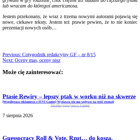
grywam w gry rodzinne, choć chętnie też siadam do cięższego tytułu
lub wracam do któregoś americanosa.
Jestem przekonany, że wraz z trzema nowymi autorami pojawią się
nowe, ciekawe teksty. Jestem też prawie pewien, że to nie koniec
prezentacji nowych osób…
Previous:
Cotygodnik redakcyjny GF – nr 8/15
Next:
Oceny mas, oceny nisz
Może cię zainteresować:
Ptasie Rewiry – lepszy ptak w worku niż na skwerze
[Współpraca reklamowa z IUVI Games] Wydawca nie ma wpływu na treść recenzji
Ten tekst przeczytasz w
6
minut
7 sierpnia 2026
Guessocracy Roll & Vote. Rzut… do kosza.