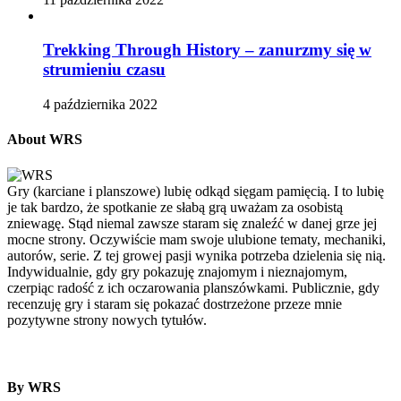
Trekking Through History – zanurzmy się w
strumieniu czasu
4 października 2022
About WRS
Gry (karciane i planszowe) lubię odkąd sięgam pamięcią. I to lubię
je tak bardzo, że spotkanie ze słabą grą uważam za osobistą
zniewagę. Stąd niemal zawsze staram się znaleźć w danej grze jej
mocne strony. Oczywiście mam swoje ulubione tematy, mechaniki,
autorów, serie. Z tej growej pasji wynika potrzeba dzielenia się nią.
Indywidualnie, gdy gry pokazuję znajomym i nieznajomym,
czerpiąc radość z ich oczarowania planszówkami. Publicznie, gdy
recenzuję gry i staram się pokazać dostrzeżone przeze mnie
pozytywne strony nowych tytułów.
By WRS