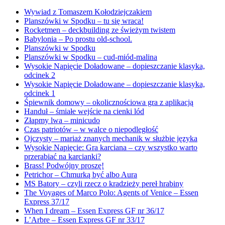
Wywiad z Tomaszem Kołodziejczakiem
Planszówki w Spodku – tu się wraca!
Rocketmen – deckbuilding ze świeżym twistem
Babylonia – Po prostu old-school.
Planszówki w Spodku
Planszówki w Spodku – cud-miód-malina
Wysokie Napięcie Doładowane – dopieszczanie klasyka,
odcinek 2
Wysokie Napięcie Doładowane – dopieszczanie klasyka,
odcinek 1
Śpiewnik domowy – okolicznościowa gra z aplikacją
Handuł – śmiałe wejście na cienki lód
Złapmy lwa – minicudo
Czas patriotów – w walce o niepodległość
Ojczysty – mariaż znanych mechanik w służbie języka
Wysokie Napięcie: Gra karciana – czy wszystko warto
przerabiać na karcianki?
Brass! Podwójny proszę!
Petrichor – Chmurką być albo Aura
MS Batory – czyli rzecz o kradzieży pereł hrabiny
The Voyages of Marco Polo: Agents of Venice – Essen
Express 37/17
When I dream – Essen Express GF nr 36/17
L’Arbre – Essen Express GF nr 33/17