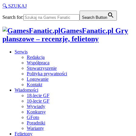
🔍 SZUKAJ
Search for:
Search Button
GamesFanatic.pl Gry
planszowe – recenzje, felietony
Serwis
Redakcja
Współpraca
Stowarzyszenie
Polityka prywatności
Logowanie
Kontakt
Wiadomości
18-lecie GF
10-lecie GF
Wywiady
Konkursy
GFoto
Poradniki
Warianty
Felietony