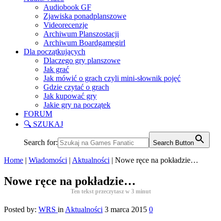
Audiobook GF
Zjawiska ponadplanszowe
Videorecenzje
Archiwum Planszostacji
Archiwum Boardgamegirl
Dla początkujących
Dlaczego gry planszowe
Jak grać
Jak mówić o grach czyli mini-słownik pojęć
Gdzie czytać o grach
Jak kupować gry
Jakie gry na początek
FORUM
🔍 SZUKAJ
Search for:
Search Button
Home
|
Wiadomości
|
Aktualności
|
Nowe ręce na pokładzie…
Nowe ręce na pokładzie…
Ten tekst przeczytasz w
3
minut
Posted by:
WRS
in
Aktualności
3 marca 2015
0