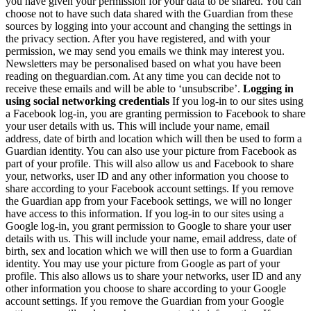
you have given your permission for your data to be shared. You can
choose not to have such data shared with the Guardian from these
sources by logging into your account and changing the settings in
the privacy section. After you have registered, and with your
permission, we may send you emails we think may interest you.
Newsletters may be personalised based on what you have been
reading on theguardian.com. At any time you can decide not to
receive these emails and will be able to ‘unsubscribe’.
Logging in
using social networking credentials
If you log-in to our sites using
a Facebook log-in, you are granting permission to Facebook to share
your user details with us. This will include your name, email
address, date of birth and location which will then be used to form a
Guardian identity. You can also use your picture from Facebook as
part of your profile. This will also allow us and Facebook to share
your, networks, user ID and any other information you choose to
share according to your Facebook account settings. If you remove
the Guardian app from your Facebook settings, we will no longer
have access to this information. If you log-in to our sites using a
Google log-in, you grant permission to Google to share your user
details with us. This will include your name, email address, date of
birth, sex and location which we will then use to form a Guardian
identity. You may use your picture from Google as part of your
profile. This also allows us to share your networks, user ID and any
other information you choose to share according to your Google
account settings. If you remove the Guardian from your Google