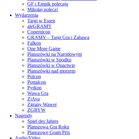
GF i Empik polecają
Mikołaj poleca!
Wydarzenia
Targi w Essen
aleGRAMY
Copernicon
GRAMY – Targi Gra i Zabawa
Falkon
One More Game
Planszówki na Narodowym
Planszówki w Spodku
Planszówki w Opactwie
Planszówki nad morzem
Polcon
Portalcon
Pyrkon
Wawa Gra
ZjAva
Zgrany Wawer
ZGRYW
Nagrody
Spiel des Jahres
Planszowa Gra Roku
Planszowe Gram Prix
Audio/Video