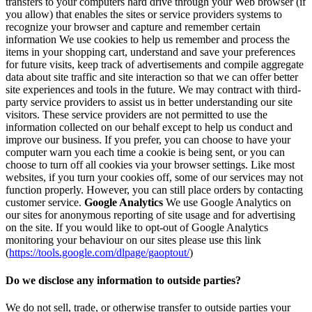
transfers to your computers hard drive through your Web browser (if
you allow) that enables the sites or service providers systems to
recognize your browser and capture and remember certain
information We use cookies to help us remember and process the
items in your shopping cart, understand and save your preferences
for future visits, keep track of advertisements and compile aggregate
data about site traffic and site interaction so that we can offer better
site experiences and tools in the future. We may contract with third-
party service providers to assist us in better understanding our site
visitors. These service providers are not permitted to use the
information collected on our behalf except to help us conduct and
improve our business. If you prefer, you can choose to have your
computer warn you each time a cookie is being sent, or you can
choose to turn off all cookies via your browser settings. Like most
websites, if you turn your cookies off, some of our services may not
function properly. However, you can still place orders by contacting
customer service.
Google Analytics
We use Google Analytics on
our sites for anonymous reporting of site usage and for advertising
on the site. If you would like to opt-out of Google Analytics
monitoring your behaviour on our sites please use this link
(
https://tools.google.com/dlpage/gaoptout/
)
Do we disclose any information to outside parties?
We do not sell, trade, or otherwise transfer to outside parties your