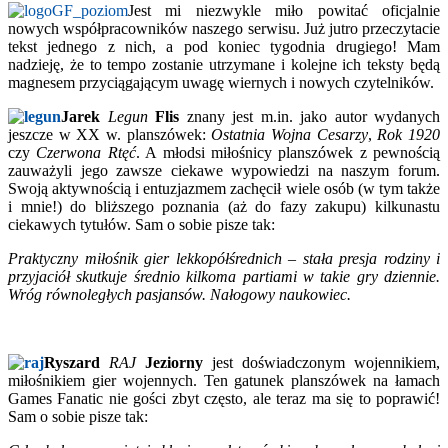
Jest mi niezwykle miło powitać oficjalnie
nowych współpracowników naszego serwisu. Już jutro przeczytacie
tekst jednego z nich, a pod koniec tygodnia drugiego! Mam
nadzieję, że to tempo zostanie utrzymane i kolejne ich teksty będą
magnesem przyciągającym uwagę wiernych i nowych czytelników.
Jarek
Legun
Flis
znany jest m.in. jako autor wydanych
jeszcze w XX w. planszówek:
Ostatnia Wojna Cesarzy
,
Rok 1920
czy
Czerwona Rtęć
. A młodsi miłośnicy planszówek z pewnością
zauważyli jego zawsze ciekawe wypowiedzi na naszym forum.
Swoją aktywnością i entuzjazmem zachęcił wiele osób (w tym także
i mnie!) do bliższego poznania (aż do fazy zakupu) kilkunastu
ciekawych tytułów. Sam o sobie pisze tak:
Praktyczny miłośnik gier lekkopółśrednich – stała presja rodziny i
przyjaciół skutkuje średnio kilkoma partiami w takie gry dziennie.
Wróg równoległych pasjansów. Nałogowy naukowiec.
Ryszard
RAJ
Jeziorny
jest doświadczonym wojennikiem,
miłośnikiem gier wojennych. Ten gatunek planszówek na łamach
Games Fanatic nie gości zbyt często, ale teraz ma się to poprawić!
Sam o sobie pisze tak: