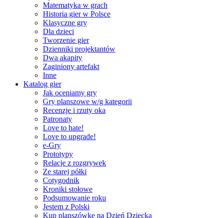
Matematyka w grach
Historia gier w Polsce
Klasyczne gry
Dla dzieci
Tworzenie gier
Dzienniki projektantów
Dwa akapity
Zaginiony artefakt
Inne
Katalog gier
Jak oceniamy gry
Gry planszowe w/g kategorii
Recenzje i rzuty oka
Patronaty
Love to hate!
Love to upgrade!
e-Gry
Prototypy
Relacje z rozgrywek
Ze starej półki
Cotygodnik
Kroniki stołowe
Podsumowanie roku
Jestem z Polski
Kup planszówkę na Dzień Dziecka