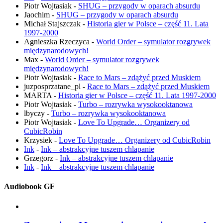
Piotr Wojtasiak
-
SHUG – przygody w oparach absurdu
Jaochim
-
SHUG – przygody w oparach absurdu
Michał Stajszczak
-
Historia gier w Polsce – część 11. Lata
1997-2000
Agnieszka Rzeczyca
-
World Order – symulator rozgrywek
międzynarodowych!
Max
-
World Order – symulator rozgrywek
międzynarodowych!
Piotr Wojtasiak
-
Race to Mars – zdążyć przed Muskiem
juzposprzatane_pl
-
Race to Mars – zdążyć przed Muskiem
MARTA
-
Historia gier w Polsce – część 11. Lata 1997-2000
Piotr Wojtasiak
-
Turbo – rozrywka wysokooktanowa
lbyczy
-
Turbo – rozrywka wysokooktanowa
Piotr Wojtasiak
-
Love To Upgrade… Organizery od
CubicRobin
Krzysiek
-
Love To Upgrade… Organizery od CubicRobin
Ink
-
Ink – abstrakcyjne tuszem chlapanie
Grzegorz
-
Ink – abstrakcyjne tuszem chlapanie
Ink
-
Ink – abstrakcyjne tuszem chlapanie
Audiobook GF