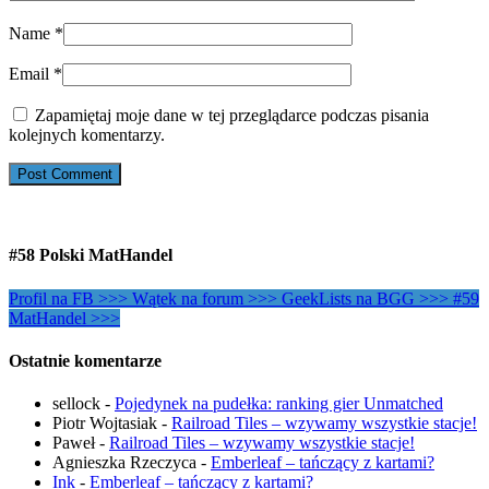
Name
*
Email
*
Zapamiętaj moje dane w tej przeglądarce podczas pisania
kolejnych komentarzy.
#58 Polski MatHandel
Profil na FB >>>
Wątek na forum >>>
GeekLists na BGG >>>
#59
MatHandel >>>
Ostatnie komentarze
sellock
-
Pojedynek na pudełka: ranking gier Unmatched
Piotr Wojtasiak
-
Railroad Tiles – wzywamy wszystkie stacje!
Paweł
-
Railroad Tiles – wzywamy wszystkie stacje!
Agnieszka Rzeczyca
-
Emberleaf – tańczący z kartami?
Ink
-
Emberleaf – tańczący z kartami?