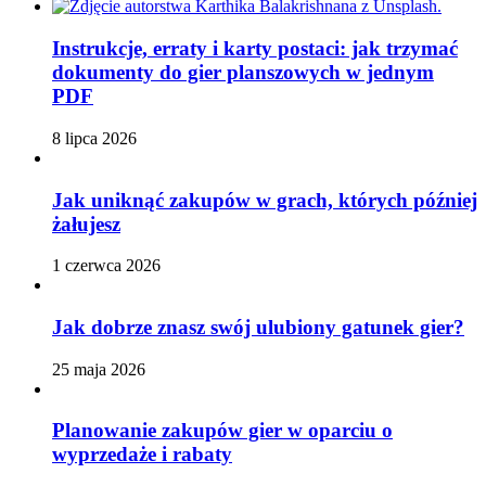
Instrukcje, erraty i karty postaci: jak trzymać
dokumenty do gier planszowych w jednym
PDF
8 lipca 2026
Jak uniknąć zakupów w grach, których później
żałujesz
1 czerwca 2026
Jak dobrze znasz swój ulubiony gatunek gier?
25 maja 2026
Planowanie zakupów gier w oparciu o
wyprzedaże i rabaty