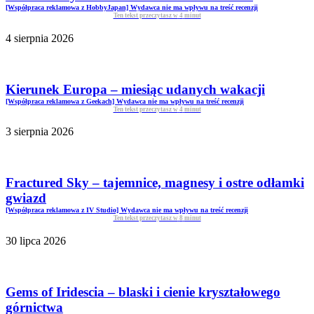
[Współpraca reklamowa z HobbyJapan] Wydawca nie ma wpływu na treść recenzji
Ten tekst przeczytasz w
4
minut
4 sierpnia 2026
Kierunek Europa – miesiąc udanych wakacji
[Współpraca reklamowa z Geekach] Wydawca nie ma wpływu na treść recenzji
Ten tekst przeczytasz w
4
minut
3 sierpnia 2026
Fractured Sky – tajemnice, magnesy i ostre odłamki
gwiazd
[Współpraca reklamowa z IV Studio] Wydawca nie ma wpływu na treść recenzji
Ten tekst przeczytasz w
8
minut
30 lipca 2026
Gems of Iridescia – blaski i cienie kryształowego
górnictwa