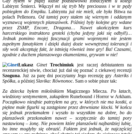
Gdy byłem w piątej klasie podstawówki zobaczyłem u kolegi
Labirynt Śmierci
. Włączył mi się tryb
My preciousss
i w te pędy
pobiegłem do Empiku.
Labiryntu
już nie mieli, ale była
Bitwa na
polach Pellenoru
. Od tamtej pory stałem się wiernym i oddanym
wyznawcą wojennych planszówek. Później były kolejne gry wdane
przez ZSMP, Encore, Dragona… Nawet ukończyłem kurs
harcerskiego instruktora groteki (chyba jedyny jaki się odbył!)…
Jednak pomimo mojej fascynacji grami wojennymi nie jestem
zupełnym fanatykiem i dzięki dużej dozie wewnętrznej tolerancji i
siły woli akceptuję fakt, że istnieją również inne gry! Ba! Czasami,
zgodnie z duchem planszowego ekumenizmu, grywam w nie!
Łukasz
Ginet
Trochimiuk
jest raczej debiutantem na
recenzenckiej niwie, chociaż już dał się poznać z ciekawej recenzji
Szoguna
. Już za parę dni poczytamy Jego recenzję gry
Asteriks i
Spółka
, a później
Slavika: Równonoc
. Sam o sobie pisze tak:
Za dziecka byłem miłośnikiem
Magicznego Miecza
. Po latach,
wiedziony sentymentem, zakupiłem
Runebound
i
Horror w Arkham
.
Początkowo nieufnie patrzyłem na gry, w których nie ma kostki, a
piękne małe figurki są zastąpione przez drewniane klocki. W końcu
się jednak przełamałem i wyszło to wszystkim na dobre, bo do
planszówek przekonałem nawet – sceptycznie do tamtej pory
nastawioną – żonę. Nie powiem które planszówki najbardziej lubię,
bo inne mogłyby się obrazić. Faktem jest jednak, że najczęściej