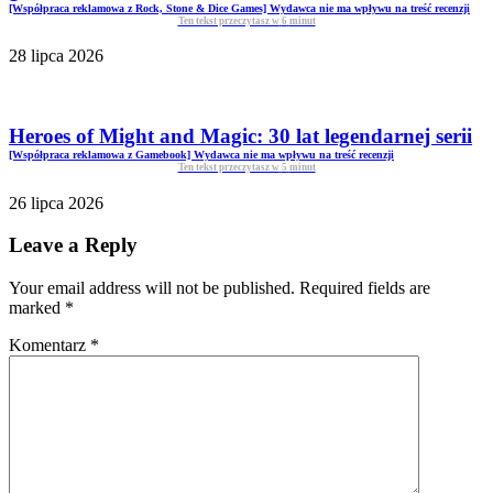
[Współpraca reklamowa z Rock, Stone & Dice Games] Wydawca nie ma wpływu na treść recenzji
Ten tekst przeczytasz w
6
minut
28 lipca 2026
Heroes of Might and Magic: 30 lat legendarnej serii
[Współpraca reklamowa z Gamebook] Wydawca nie ma wpływu na treść recenzji
Ten tekst przeczytasz w
5
minut
26 lipca 2026
Leave a Reply
Your email address will not be published. Required fields are
marked
*
Komentarz
*